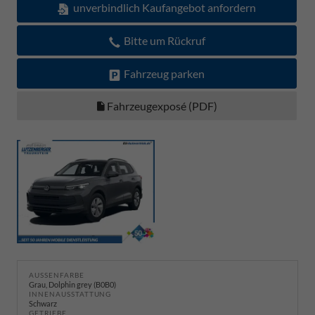
unverbindlich Kaufangebot anfordern
Bitte um Rückruf
Fahrzeug parken
Fahrzeugexposé (PDF)
AUSSENFARBE
Grau, Dolphin grey (B0B0)
INNENAUSSTATTUNG
Schwarz
GETRIEBE