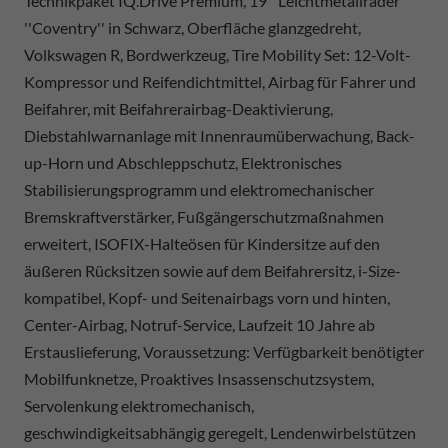
Technikpaket IQ.Drive Premium, 19'' Leichtmetallräder
''Coventry'' in Schwarz, Oberfläche glanzgedreht,
Volkswagen R, Bordwerkzeug, Tire Mobility Set: 12-Volt-
Kompressor und Reifendichtmittel, Airbag für Fahrer und
Beifahrer, mit Beifahrerairbag-Deaktivierung,
Diebstahlwarnanlage mit Innenraumüberwachung, Back-
up-Horn und Abschleppschutz, Elektronisches
Stabilisierungsprogramm und elektromechanischer
Bremskraftverstärker, Fußgängerschutzmaßnahmen
erweitert, ISOFIX-Halteösen für Kindersitze auf den
äußeren Rücksitzen sowie auf dem Beifahrersitz, i-Size-
kompatibel, Kopf- und Seitenairbags vorn und hinten,
Center-Airbag, Notruf-Service, Laufzeit 10 Jahre ab
Erstauslieferung, Voraussetzung: Verfügbarkeit benötigter
Mobilfunknetze, Proaktives Insassenschutzsystem,
Servolenkung elektromechanisch,
geschwindigkeitsabhängig geregelt, Lendenwirbelstützen