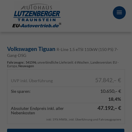
Volkswagen Tiguan
R-Line 1.5 eTSI 110kW (150 PS) 7-
Gang-DSG
Fahrzeugnr.
:
541596
, unverbindliche Lieferzeit:
6 Wochen
, Landesversion: EU -
Europa,
Neuwagen
57.842,– €
UVP inkl. Überführung
10.650,– €
Sie sparen:
18,4%
47.192,– €
Absoluter Endpreis inkl. aller
Nebenkosten
inkl. 19% MWSt., inkl. Überführung und Fahrzeugpapiere