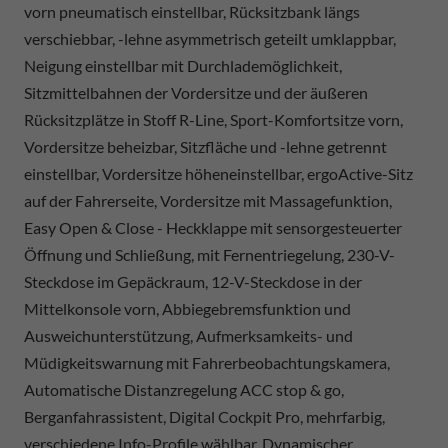
vorn pneumatisch einstellbar, Rücksitzbank längs
verschiebbar, -lehne asymmetrisch geteilt umklappbar,
Neigung einstellbar mit Durchlademöglichkeit,
Sitzmittelbahnen der Vordersitze und der äußeren
Rücksitzplätze in Stoff R-Line, Sport-Komfortsitze vorn,
Vordersitze beheizbar, Sitzfläche und -lehne getrennt
einstellbar, Vordersitze höheneinstellbar, ergoActive-Sitz
auf der Fahrerseite, Vordersitze mit Massagefunktion,
Easy Open & Close - Heckklappe mit sensorgesteuerter
Öffnung und Schließung, mit Fernentriegelung, 230-V-
Steckdose im Gepäckraum, 12-V-Steckdose in der
Mittelkonsole vorn, Abbiegebremsfunktion und
Ausweichunterstützung, Aufmerksamkeits- und
Müdigkeitswarnung mit Fahrerbeobachtungskamera,
Automatische Distanzregelung ACC stop & go,
Berganfahrassistent, Digital Cockpit Pro, mehrfarbig,
verschiedene Info-Profile wählbar, Dynamischer