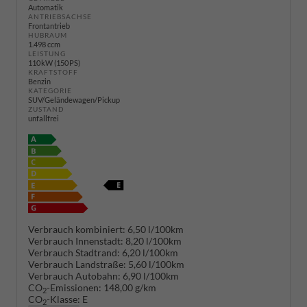
Automatik
ANTRIEBSACHSE
Frontantrieb
HUBRAUM
1.498 ccm
LEISTUNG
110 kW (150 PS)
KRAFTSTOFF
Benzin
KATEGORIE
SUV/Geländewagen/Pickup
ZUSTAND
unfallfrei
Verbrauch kombiniert:
6,50 l/100km
Verbrauch Innenstadt:
8,20 l/100km
Verbrauch Stadtrand:
6,20 l/100km
Verbrauch Landstraße:
5,60 l/100km
Verbrauch Autobahn:
6,90 l/100km
CO
-Emissionen:
148,00 g/km
2
CO
-Klasse:
E
2