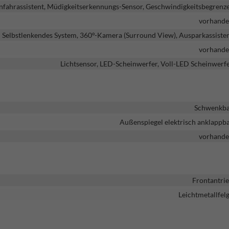
nfahrassistent, Müdigkeitserkennungs-Sensor, Geschwindigkeitsbegrenz
vorhand
Selbstlenkendes System, 360°-Kamera (Surround View), Ausparkassiste
vorhand
Lichtsensor, LED-Scheinwerfer, Voll-LED Scheinwerf
Schwenkb
Außenspiegel elektrisch anklappb
vorhand
Frontantri
Leichtmetallfel