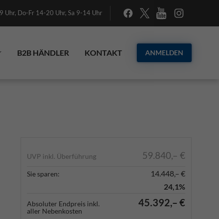
 Uhr, Do-Fr 14-20 Uhr, Sa 9-14 Uhr
B2B HÄNDLER
KONTAKT
ANMELDEN
59.840,– €
UVP inkl. Überführung
14.448,– €
Sie sparen:
24,1%
45.392,– €
Absoluter Endpreis inkl.
aller Nebenkosten