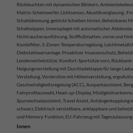
Rückleuchten mit dynamischen Blinkern, Ambientebeleu
Matrix-Scheinwerfer, Lichtsensor, Akustikverglasung , F
Schalldämmung, getönte Scheiben hinten, Beheizbares M
Schaltwippen, Innenspiegel mit automatischer Abblendau
Nichtraucherausführung, Stofffußmatten, vorne und hinte
Kombifilter, 3-Zonen-Temperaturregelung, Leichtmetallrä
Diebstahlwarnanlage, Proaktiver Insassenschutz, Beheizba
Lendenwirbelstütze, Komfort-Sportsitze vorn, Rückbank 
Neigungsverstellung mit Durchladeklappe für lange Lad
Verstellung, Vordersitze mit Höhenverstellung, ergoActi
Geschwindigkeitsregelung (ACC), Ausparkassistent, Bergan
Fahrprofilauswahl, Head-up-Display, Müdigkeitserkennun
Spurwechselassistent, Travel Assist, Anhängerkupplung 
schwarz, Elektrisch verstellbare, anklappbare und beheiz
und Memory-Funktion, EU-Fahrzeug mit Tageszulassung
Innen