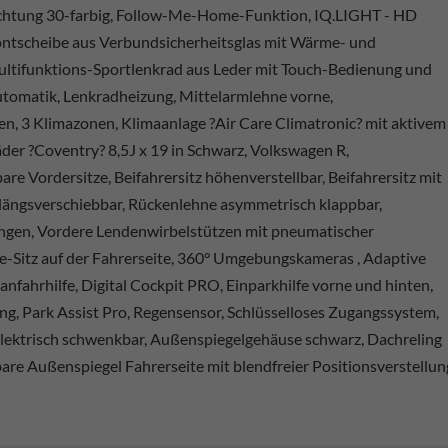
chtung 30-farbig, Follow-Me-Home-Funktion, IQ.LIGHT - HD
rontscheibe aus Verbundsicherheitsglas mit Wärme- und
ultifunktions-Sportlenkrad aus Leder mit Touch-Bedienung und
tomatik, Lenkradheizung, Mittelarmlehne vorne,
n, 3 Klimazonen, Klimaanlage ?Air Care Climatronic? mit aktivem
der ?Coventry? 8,5J x 19 in Schwarz, Volkswagen R,
re Vordersitze, Beifahrersitz höhenverstellbar, Beifahrersitz mit
längsverschiebbar, Rückenlehne asymmetrisch klappbar,
ungen, Vordere Lendenwirbelstützen mit pneumatischer
ve-Sitz auf der Fahrerseite, 360° Umgebungskameras , Adaptive
fahrhilfe, Digital Cockpit PRO, Einparkhilfe vorne und hinten,
g, Park Assist Pro, Regensensor, Schlüsselloses Zugangssystem,
elektrisch schwenkbar, Außenspiegelgehäuse schwarz, Dachreling
bare Außenspiegel Fahrerseite mit blendfreier Positionsverstellun