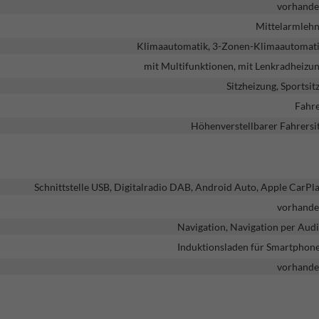
vorhand
Mittelarmleh
Klimaautomatik, 3-Zonen-Klimaautomat
mit Multifunktionen, mit Lenkradheizu
Sitzheizung, Sportsit
Fahr
Höhenverstellbarer Fahrersi
Schnittstelle USB, Digitalradio DAB, Android Auto, Apple CarPl
vorhand
Navigation, Navigation per Aud
Induktionsladen für Smartphon
vorhand