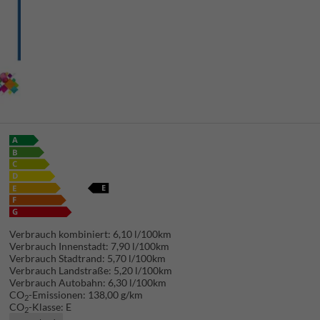
Verbrauch kombiniert:
6,10 l/100km
Verbrauch Innenstadt:
7,90 l/100km
Verbrauch Stadtrand:
5,70 l/100km
Verbrauch Landstraße:
5,20 l/100km
Verbrauch Autobahn:
6,30 l/100km
CO
-Emissionen:
138,00 g/km
2
CO
-Klasse:
E
2