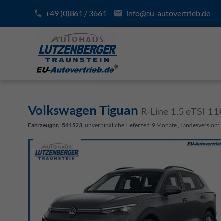
+49 (0)861 / 3661
info@eu-autovertrieb.de
Volkswagen Tiguan
R-Line 1.5 eTSI 
Fahrzeugnr.
:
541523
, unverbindliche Lieferzeit:
9 Monate
, Landesversion: