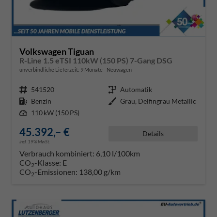
Volkswagen Tiguan
R-Line 1.5 eTSI 110kW (150 PS) 7-Gang DSG
unverbindliche Lieferzeit:
9 Monate
Neuwagen
Fahrzeugnr.
541520
Getriebe
Automatik
Kraftstoff
Benzin
Außenfarbe
Grau, Delfingrau Metallic
Leistung
110 kW (150 PS)
45.392,– €
Details
incl. 19% MwSt.
Verbrauch kombiniert:
6,10 l/100km
CO
-Klasse:
E
2
CO
-Emissionen:
138,00 g/km
2