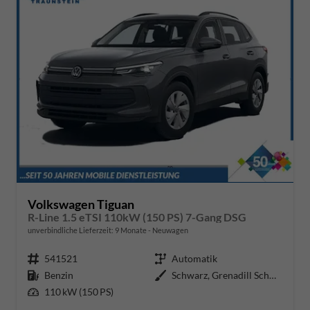
Volkswagen Tiguan
R-Line 1.5 eTSI 110kW (150 PS) 7-Gang DSG
unverbindliche Lieferzeit:
9 Monate
Neuwagen
Fahrzeugnr.
541521
Getriebe
Automatik
Kraftstoff
Benzin
Außenfarbe
Schwarz, Grenadill Schwarz Metal
Leistung
110 kW (150 PS)