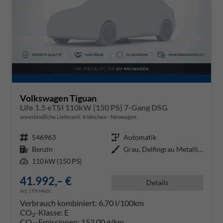
Volkswagen Tiguan
Life 1.5 eTSI 110kW (150 PS) 7-Gang DSG
unverbindliche Lieferzeit:
6 Wochen
Neuwagen
Fahrzeugnr.
546963
Getriebe
Automatik
Kraftstoff
Benzin
Außenfarbe
Grau, Delfingrau Metallic (B0)
Leistung
110 kW (150 PS)
41.992,– €
Details
incl. 19% MwSt.
Verbrauch kombiniert:
6,70 l/100km
CO
-Klasse:
E
2
CO
-Emissionen:
152,00 g/km