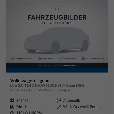
Volkswagen Tiguan
Life 2.0 TDI 110kW (150 PS) 7-Gang DSG
unverbindliche Lieferzeit:
6 Wochen
Neuwagen
Fahrzeugnr.
545408
Getriebe
Automatik
Kraftstoff
Diesel
Außenfarbe
Weiß, Oryxweiß Perlmutteffekt
Leistung
110 kW (150 PS)