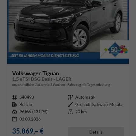
Volkswagen Tiguan
1,5 eTSI DSG Basis - LAGER
unverbindliche Lieferzeit:
3 Wochen
Fahrzeug mit Tageszulassung
Fahrzeugnr.
540493
Getriebe
Automatik
Kraftstoff
Benzin
Außenfarbe
Grenadillschwarz Metallic (0E)
Leistung
96 kW (131 PS)
Kilometerstand
20 km
01.03.2026
35.869,– €
Details