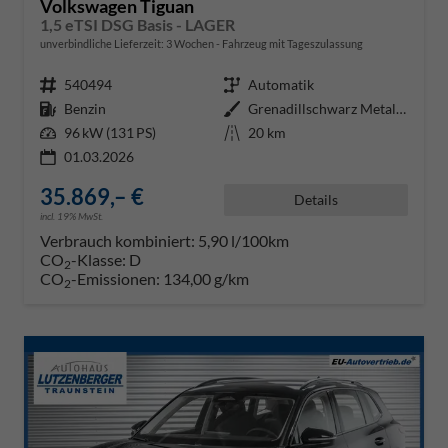
Volkswagen Tiguan
1,5 eTSI DSG Basis - LAGER
unverbindliche Lieferzeit:
3 Wochen
Fahrzeug mit Tageszulassung
Fahrzeugnr.
540494
Getriebe
Automatik
Kraftstoff
Benzin
Außenfarbe
Grenadillschwarz Metallic (0E)
Leistung
96 kW (131 PS)
Kilometerstand
20 km
01.03.2026
35.869,– €
Details
incl. 19% MwSt.
Verbrauch kombiniert:
5,90 l/100km
CO
-Klasse:
D
2
CO
-Emissionen:
134,00 g/km
2