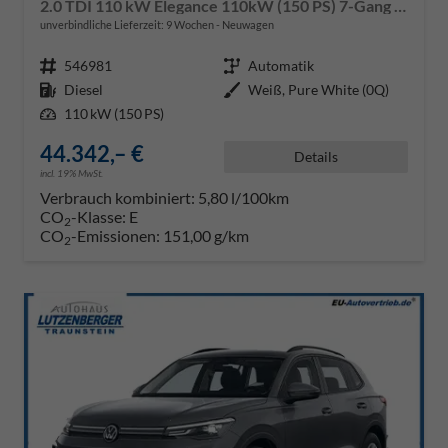
2.0 TDI 110 kW Elegance 110kW (150 PS) 7-Gang DSG
unverbindliche Lieferzeit:
9 Wochen
Neuwagen
Fahrzeugnr.
546981
Getriebe
Automatik
Kraftstoff
Diesel
Außenfarbe
Weiß, Pure White (0Q)
Leistung
110 kW (150 PS)
44.342,– €
Details
incl. 19% MwSt.
Verbrauch kombiniert:
5,80 l/100km
CO
-Klasse:
E
2
CO
-Emissionen:
151,00 g/km
2