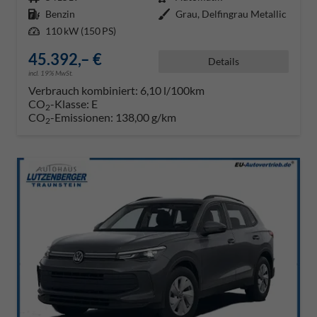
Kraftstoff
Benzin
Außenfarbe
Grau, Delfingrau Metallic
Leistung
110 kW (150 PS)
45.392,– €
Details
incl. 19% MwSt.
Verbrauch kombiniert:
6,10 l/100km
CO
-Klasse:
E
2
CO
-Emissionen:
138,00 g/km
2