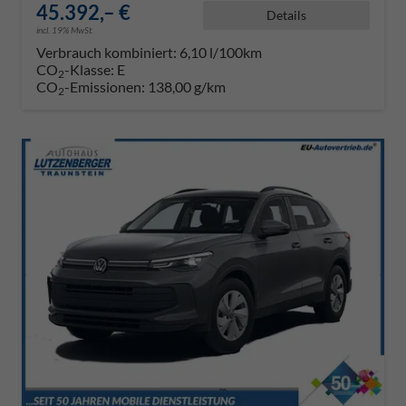
45.392,– €
Details
incl. 19% MwSt.
Verbrauch kombiniert:
6,10 l/100km
CO
-Klasse:
E
2
CO
-Emissionen:
138,00 g/km
2