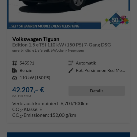
Volkswagen Tiguan
Edition 1.5 eTSI 110 kW (150 PS) 7-Gang DSG
unverbindliche Lieferzeit:
6 Wochen
Neuwagen
Fahrzeugnr.
545591
Getriebe
Automatik
Kraftstoff
Benzin
Außenfarbe
Rot, Persimmon Red Metallic (D3)
Leistung
110 kW (150 PS)
42.207,– €
Details
incl. 19% MwSt.
Verbrauch kombiniert:
6,70 l/100km
CO
-Klasse:
E
2
CO
-Emissionen:
152,00 g/km
2