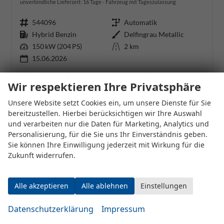
unverbindliche Lieferzeit:
16 Tage
Fahrzeug mit Tageszulassung
Fahrzeugnr.
544096
Getriebe
Automatik
Kraftstoff
Hybrid Benzin
Außenfarbe
Delfingrau Metallic
Leistung
150 kW (204 PS)
Kilometerstand
2 km
15.06.2026
46.219,– €
Details
Wir respektieren Ihre Privatsphäre
incl. 19% MwSt.
Energieverbrauch (gewichtet, kombiniert):
Unsere Website setzt Cookies ein, um unsere Dienste für Sie
1,60 l/100km + 13,50 kWh/100km
bereitzustellen. Hierbei berücksichtigen wir Ihre Auswahl
Kraftstoffverbrauch bei entladener Batterie
und verarbeiten nur die Daten für Marketing, Analytics und
kombiniert:
5,70 l/100km
Personalisierung, für die Sie uns Ihr Einverständnis geben.
Stromverbrauch bei rein elektrischem Betrieb
Sie können Ihre Einwilligung jederzeit mit Wirkung für die
kombiniert:
15,10 kWh/100km
Zukunft widerrufen.
Elektrische Reichweite (EAER):
120 km
CO
-Klasse (gewichtet, kombiniert):
B
2
CO
-Klasse bei entladener Batterie:
D
2
CO
-Emissionen (gewichtet, kombiniert):
35,00 g/km
Alle akzeptieren
Alle ablehnen
Einstellungen
2
Datenschutzerklärung
Impressum
Datensätze pro Seite: