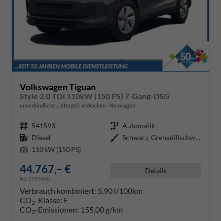
Volkswagen Tiguan
Style 2.0 TDI 110kW (150 PS) 7-Gang-DSG
unverbindliche Lieferzeit:
6 Wochen
Neuwagen
Fahrzeugnr.
541593
Getriebe
Automatik
Kraftstoff
Diesel
Außenfarbe
Schwarz, Grenadillschwarz Metall
Leistung
110 kW (150 PS)
44.767,– €
Details
incl. 19% MwSt.
Verbrauch kombiniert:
5,90 l/100km
CO
-Klasse:
E
2
CO
-Emissionen:
155,00 g/km
2