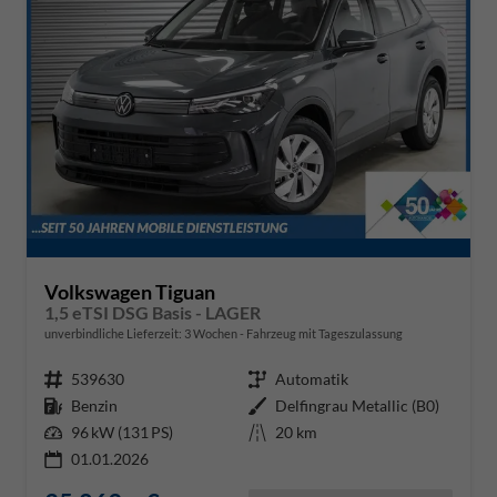
Volkswagen Tiguan
1,5 eTSI DSG Basis - LAGER
unverbindliche Lieferzeit:
3 Wochen
Fahrzeug mit Tageszulassung
Fahrzeugnr.
539630
Getriebe
Automatik
Kraftstoff
Benzin
Außenfarbe
Delfingrau Metallic (B0)
Leistung
96 kW (131 PS)
Kilometerstand
20 km
01.01.2026