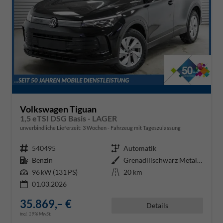
Volkswagen Tiguan
1,5 eTSI DSG Basis - LAGER
unverbindliche Lieferzeit:
3 Wochen
Fahrzeug mit Tageszulassung
Fahrzeugnr.
540495
Getriebe
Automatik
Kraftstoff
Benzin
Außenfarbe
Grenadillschwarz Metallic (0E)
Leistung
96 kW (131 PS)
Kilometerstand
20 km
01.03.2026
35.869,– €
Details
incl. 19% MwSt.