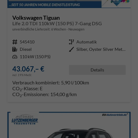
Volkswagen Tiguan
Life 2.0 TDI 110kW (150 PS) 7-Gang DSG
unverbindliche Lieferzeit:
6 Wochen
Neuwagen
Fahrzeugnr.
545410
Getriebe
Automatik
Kraftstoff
Diesel
Außenfarbe
Silber, Oyster Silver Metallic (
Leistung
110 kW (150 PS)
43.067,– €
Details
incl. 19% MwSt.
Verbrauch kombiniert:
5,90 l/100km
CO
-Klasse:
E
2
CO
-Emissionen:
154,00 g/km
2