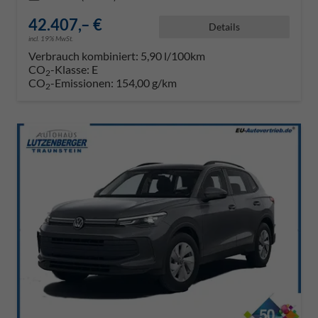
42.407,– €
Details
incl. 19% MwSt.
Verbrauch kombiniert:
5,90 l/100km
CO
-Klasse:
E
2
CO
-Emissionen:
154,00 g/km
2