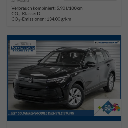
incl. 19% MwSt.
Verbrauch kombiniert:
5,90 l/100km
CO
-Klasse:
D
2
CO
-Emissionen:
134,00 g/km
2