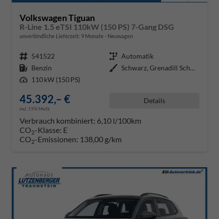
Volkswagen Tiguan
R-Line 1.5 eTSI 110kW (150 PS) 7-Gang DSG
unverbindliche Lieferzeit:
9 Monate
Neuwagen
Fahrzeugnr.
541522
Getriebe
Automatik
Kraftstoff
Benzin
Außenfarbe
Schwarz, Grenadill Schwarz Metal
Leistung
110 kW (150 PS)
45.392,– €
Details
incl. 19% MwSt.
Verbrauch kombiniert:
6,10 l/100km
CO
-Klasse:
E
2
CO
-Emissionen:
138,00 g/km
2