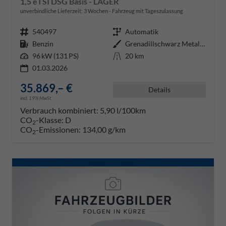
1,5 eTSI DSG Basis - LAGER
unverbindliche Lieferzeit:
3 Wochen
Fahrzeug mit Tageszulassung
Fahrzeugnr.
540497
Getriebe
Automatik
Kraftstoff
Benzin
Außenfarbe
Grenadillschwarz Metallic (0E)
Leistung
96 kW (131 PS)
Kilometerstand
20 km
01.03.2026
35.869,– €
Details
incl. 19% MwSt.
Verbrauch kombiniert:
5,90 l/100km
CO
-Klasse:
D
2
CO
-Emissionen:
134,00 g/km
2