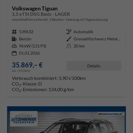
Volkswagen Tiguan
1,5 eTSI DSG Basis - LAGER
unverbindliche Lieferzeit:
3 Wochen
Fahrzeug mit Tageszulassung
Fahrzeugnr.
539632
Getriebe
Automatik
Kraftstoff
Benzin
Außenfarbe
Grenadillschwarz Metallic (0E)
Leistung
96 kW (131 PS)
Kilometerstand
20 km
01.01.2026
35.869,– €
Details
incl. 19% MwSt.
Verbrauch kombiniert:
5,90 l/100km
CO
-Klasse:
D
2
CO
-Emissionen:
134,00 g/km
2