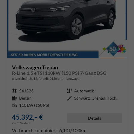
Volkswagen Tiguan
R-Line 1.5 eTSI 110kW (150 PS) 7-Gang DSG
unverbindliche Lieferzeit:
9 Monate
Neuwagen
Fahrzeugnr.
541523
Getriebe
Automatik
Kraftstoff
Benzin
Außenfarbe
Schwarz, Grenadill Schwarz Metal
Leistung
110 kW (150 PS)
45.392,– €
Details
incl. 19% MwSt.
Verbrauch kombiniert:
6,10 l/100km