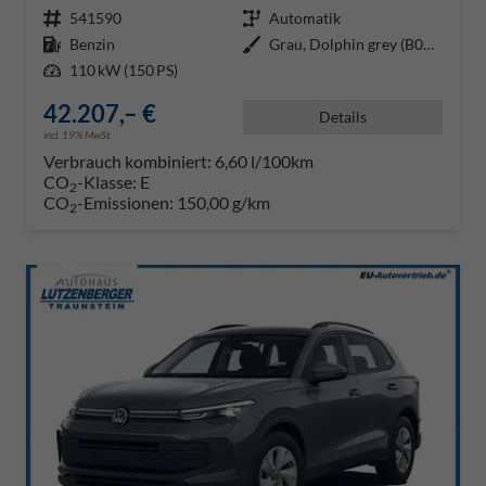
Fahrzeugnr.
541590
Getriebe
Automatik
Kraftstoff
Benzin
Außenfarbe
Grau, Dolphin grey (B0B0)
Leistung
110 kW (150 PS)
42.207,– €
Details
incl. 19% MwSt.
Verbrauch kombiniert:
6,60 l/100km
CO
-Klasse:
E
2
CO
-Emissionen:
150,00 g/km
2