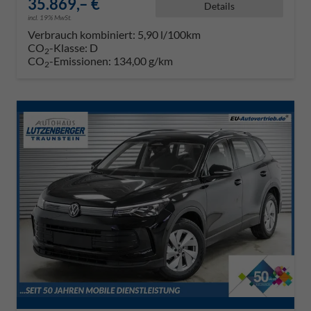
35.869,– €
Details
incl. 19% MwSt.
Verbrauch kombiniert:
5,90 l/100km
CO
-Klasse:
D
2
CO
-Emissionen:
134,00 g/km
2