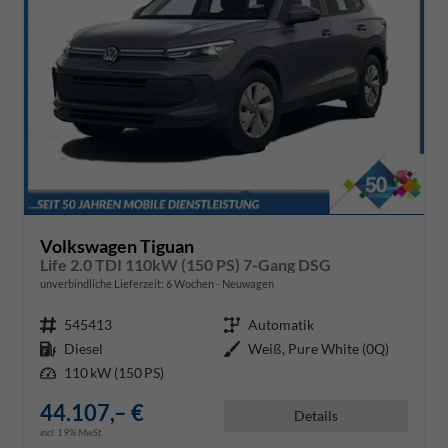
Volkswagen Tiguan
Life 2.0 TDI 110kW (150 PS) 7-Gang DSG
unverbindliche Lieferzeit:
6 Wochen
Neuwagen
Fahrzeugnr.
545413
Getriebe
Automatik
Kraftstoff
Diesel
Außenfarbe
Weiß, Pure White (0Q)
Leistung
110 kW (150 PS)
44.107,– €
Details
incl. 19% MwSt.