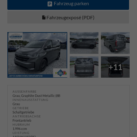
Fahrzeug parken
Fahrzeugexposé (PDF)
+11
AUSSENFARBE
Grau, Graphite Dust Metallic (8B
INNENAUSSTATTUNG
Grau
GETRIEBE
Schaltgetriebe
ANTRIEBSACHSE
Frontantrieb
HUBRAUM
1.996 ccm
LEISTUNG
110 kW (150 PS)