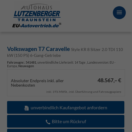
Volkswagen T7 Caravelle
Style KR 8 Sitzer 2.0 TDI 110
kW (150 PS) 6-Gang-Getriebe
Fahrzeugnr.
:
541481
, unverbindliche Lieferzeit:
14 Tage
, Landesversion: EU -
Europa,
Neuwagen
48.567,– €
Absoluter Endpreis inkl. aller
Nebenkosten
inkl. 19% MWSt., inkl. Überführung und Fahrzeugpapiere
unverbindlich Kaufangebot anfordern
Bitte um Rückruf