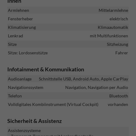
Innen
Armlehnen
Mittelarmlehne
Fensterheber
elektrisch
Klimatisierung
Klimaautomatik
Lenkrad
mit Multifunktionen
Sitze
Sitzheizung
Sitze: Lordosenstütze
Fahrer
Infotainment & Kommunikation
Audioanlage
Schnittstelle USB, Android Auto, Apple CarPlay
Navigationssystem
Navigation, Navigation per Audio
Telefon
Bluetooth
Volldigitales Kombiinstrument (Virtual Cockpit)
vorhanden
Sicherheit & Assistenz
Assistenzsysteme