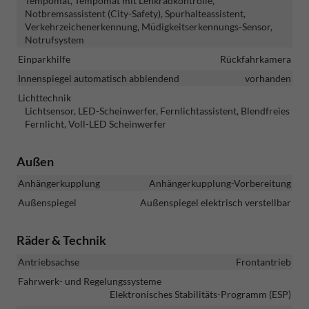
Tempomat, Tempomat mit Lenkradkontrolle,
Notbremsassistent (City-Safety), Spurhalteassistent,
Verkehrzeichenerkennung, Müdigkeitserkennungs-Sensor,
Notrufsystem
Einparkhilfe
Rückfahrkamera
Innenspiegel automatisch abblendend
vorhanden
Lichttechnik
Lichtsensor, LED-Scheinwerfer, Fernlichtassistent, Blendfreies
Fernlicht, Voll-LED Scheinwerfer
Außen
Anhängerkupplung
Anhängerkupplung-Vorbereitung
Außenspiegel
Außenspiegel elektrisch verstellbar
Räder & Technik
Antriebsachse
Frontantrieb
Fahrwerk- und Regelungssysteme
Elektronisches Stabilitäts-Programm (ESP)