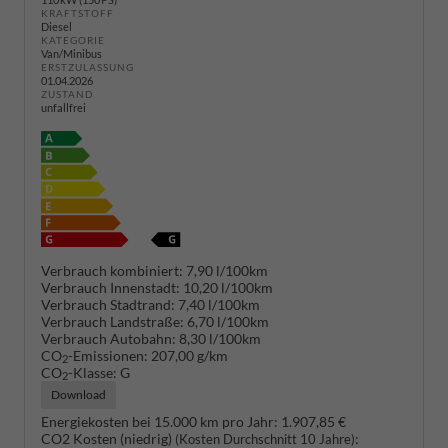
KRAFTSTOFF
Diesel
KATEGORIE
Van/Minibus
ERSTZULASSUNG
01.04.2026
ZUSTAND
unfallfrei
Verbrauch kombiniert:
7,90 l/100km
Verbrauch Innenstadt:
10,20 l/100km
Verbrauch Stadtrand:
7,40 l/100km
Verbrauch Landstraße:
6,70 l/100km
Verbrauch Autobahn:
8,30 l/100km
CO
-Emissionen:
207,00 g/km
2
CO
-Klasse:
G
2
Download
Energiekosten bei 15.000 km pro Jahr:
1.907,85 €
CO2 Kosten (niedrig)
:
(Kosten Durchschnitt 10 Jahre)