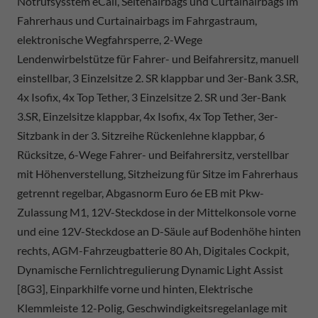
Notrufsysstem eCall, Seitenairbags und Curtainairbags im
Fahrerhaus und Curtainairbags im Fahrgastraum,
elektronische Wegfahrsperre, 2-Wege
Lendenwirbelstütze für Fahrer- und Beifahrersitz, manuell
einstellbar, 3 Einzelsitze 2. SR klappbar und 3er-Bank 3.SR,
4x Isofix, 4x Top Tether, 3 Einzelsitze 2. SR und 3er-Bank
3.SR, Einzelsitze klappbar, 4x Isofix, 4x Top Tether, 3er-
Sitzbank in der 3. Sitzreihe Rückenlehne klappbar, 6
Rücksitze, 6-Wege Fahrer- und Beifahrersitz, verstellbar
mit Höhenverstellung, Sitzheizung für Sitze im Fahrerhaus
getrennt regelbar, Abgasnorm Euro 6e EB mit Pkw-
Zulassung M1, 12V-Steckdose in der Mittelkonsole vorne
und eine 12V-Steckdose an D-Säule auf Bodenhöhe hinten
rechts, AGM-Fahrzeugbatterie 80 Ah, Digitales Cockpit,
Dynamische Fernlichtregulierung Dynamic Light Assist
[8G3], Einparkhilfe vorne und hinten, Elektrische
Klemmleiste 12-Polig, Geschwindigkeitsregelanlage mit