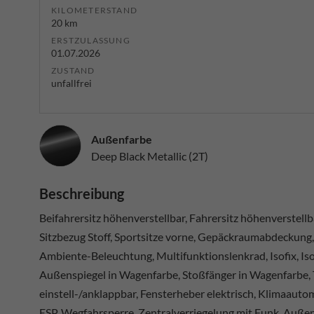
KILOMETERSTAND
20 km
ERSTZULASSUNG
01.07.2026
ZUSTAND
unfallfrei
Außenfarbe
Deep Black Metallic (2T)
Beschreibung
Beifahrersitz höhenverstellbar, Fahrersitz höhenverstell
Sitzbezug Stoff, Sportsitze vorne, Gepäckraumabdeckung,
Ambiente-Beleuchtung, Multifunktionslenkrad, Isofix, Isof
Außenspiegel in Wagenfarbe, Stoßfänger in Wagenfarbe, T
einstell-/anklappbar, Fensterheber elektrisch, Klimaautom
ESP, Wegfahrsperre, Zentralverriegelung mit Funk, Außens