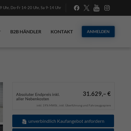
 Uhr, Do-Fr 14-20 Uhr, Sa 9-14 Uhr
B2B HÄNDLER
KONTAKT
ANMELDEN
31.629,– €
Absoluter Endpreis inkl.
aller Nebenkosten
inkl. 19% MWSt., inkl. Überführung und Fahrzeugpapiere
unverbindlich Kaufangebot anfordern