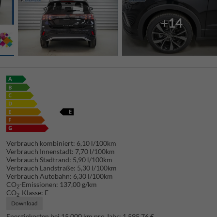
+14
Verbrauch kombiniert:
6,10 l/100km
Verbrauch Innenstadt:
7,70 l/100km
Verbrauch Stadtrand:
5,90 l/100km
Verbrauch Landstraße:
5,30 l/100km
Verbrauch Autobahn:
6,30 l/100km
CO
-Emissionen:
137,00 g/km
2
CO
-Klasse:
E
2
Download
Energiekosten bei 15.000 km pro Jahr:
1.595,76 €