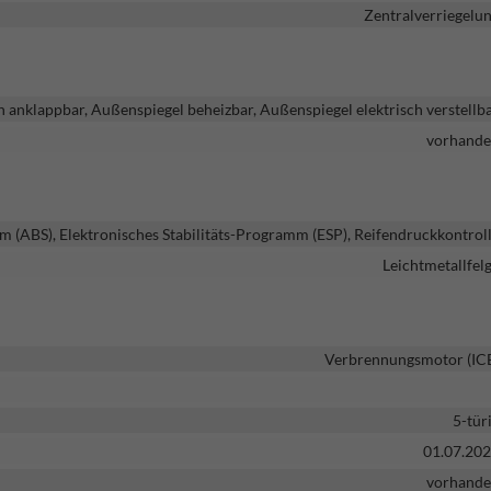
Zentralverriegelu
h anklappbar, Außenspiegel beheizbar, Außenspiegel elektrisch verstellb
vorhand
m (ABS), Elektronisches Stabilitäts-Programm (ESP), Reifendruckkontrol
Leichtmetallfel
Verbrennungsmotor (IC
5-tür
01.07.20
vorhand