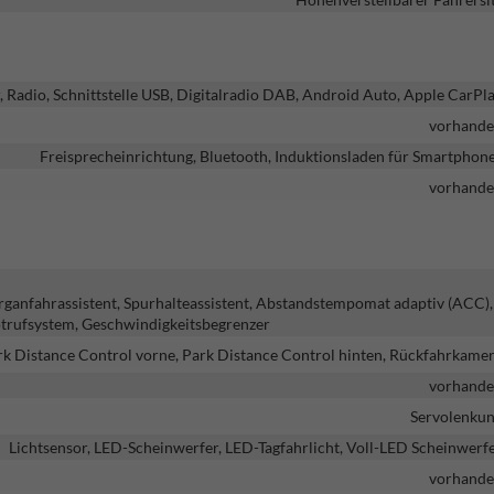
 Radio, Schnittstelle USB, Digitalradio DAB, Android Auto, Apple CarPl
vorhand
Freisprecheinrichtung, Bluetooth, Induktionsladen für Smartphon
vorhand
ganfahrassistent, Spurhalteassistent, Abstandstempomat adaptiv (ACC),
trufsystem, Geschwindigkeitsbegrenzer
rk Distance Control vorne, Park Distance Control hinten, Rückfahrkame
vorhand
Servolenku
Lichtsensor, LED-Scheinwerfer, LED-Tagfahrlicht, Voll-LED Scheinwerf
vorhand