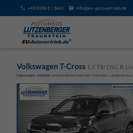
+49 (0)861 / 3661
info@eu-autovertrieb.de
Volkswagen T-Cross
1,5 TSI DSG R-Li
Fahrzeugnr.
:
544604
, unverbindliche Lieferzeit:
3 Wochen
, Landesversion