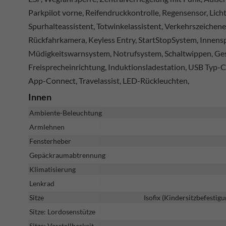
Parkpilot vorne, Reifendruckkontrolle, Regensensor, Lic
Spurhalteassistent, Totwinkelassistent, Verkehrszeichen
Rückfahrkamera, Keyless Entry, StartStopSystem, Innensp
Müdigkeitswarnsystem, Notrufsystem, Schaltwippen, Ges
Freisprecheinrichtung, Induktionsladestation, USB Typ-
App-Connect, Travelassist, LED-Rückleuchten,
Innen
Ambiente-Beleuchtung
Armlehnen
Fensterheber
Gepäckraumabtrennung
Klimatisierung
Lenkrad
Sitze
Isofix (Kindersitzbefestigu
Sitze: Lordosenstütze
Sitze: Verstellbarkeit