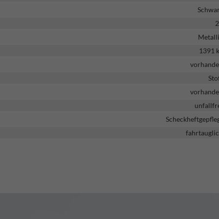
Schwa
2
Metall
1391 
vorhand
Sto
vorhand
unfallfr
Scheckheftgepfle
fahrtaugli