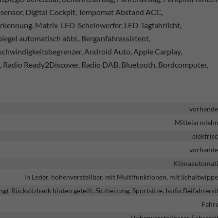
htsensor, Digital Cockpit, Tempomat Abstand ACC,
erkennung, Matrix-LED-Scheinwerfer, LED-Tagfahrlicht,
iegel automatisch abbl., Berganfahrassistent,
chwindigkeitsbegrenzer, Android Auto, Apple Carplay,
C, Radio Ready2Discover, Radio DAB, Bluetooth, Bordcomputer,
vorhand
Mittelarmleh
elektris
vorhand
Klimaautomat
in Leder, höhenverstellbar, mit Multifunktionen, mit Schaltwipp
ng), Rücksitzbank hinten geteilt, Sitzheizung, Sportsitze, Isofix Beifahrersi
Fahr
Höhenverstellbarer Fahrersi