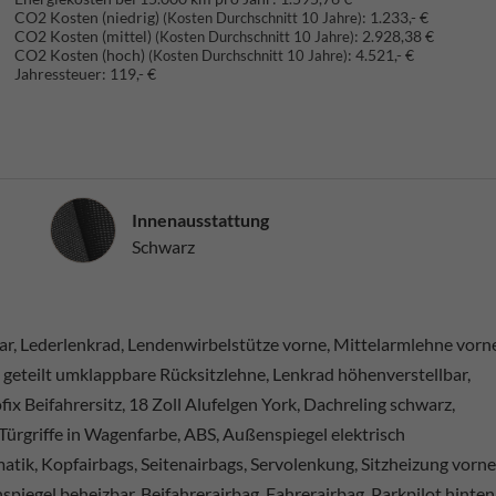
CO2 Kosten (niedrig)
:
1.233,- €
(Kosten Durchschnitt 10 Jahre)
CO2 Kosten (mittel)
:
2.928,38 €
(Kosten Durchschnitt 10 Jahre)
CO2 Kosten (hoch)
:
4.521,- €
(Kosten Durchschnitt 10 Jahre)
Jahressteuer:
119,- €
Innenausstattung
Innenausstattung
Schwarz
bar, Lederlenkrad, Lendenwirbelstütze vorne, Mittelarmlehne vorn
 geteilt umklappbare Rücksitzlehne, Lenkrad höhenverstellbar,
ix Beifahrersitz, 18 Zoll Alufelgen York, Dachreling schwarz,
ürgriffe in Wagenfarbe, ABS, Außenspiegel elektrisch
atik, Kopfairbags, Seitenairbags, Servolenkung, Sitzheizung vorne
piegel beheizbar, Beifahrerairbag, Fahrerairbag, Parkpilot hinten