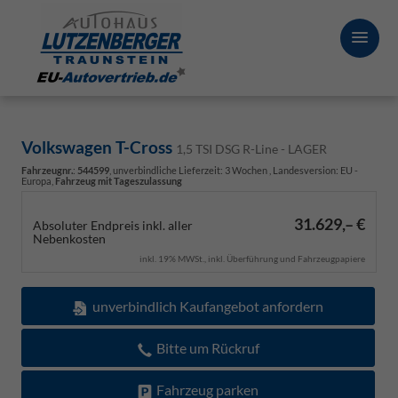
Volkswagen T-Cross
1,5 TSI DSG R-Line - LAGER
Fahrzeugnr.
:
544599
, unverbindliche Lieferzeit:
3 Wochen
, Landesversion: EU -
Europa,
Fahrzeug mit Tageszulassung
31.629,– €
Absoluter Endpreis inkl. aller
Nebenkosten
inkl. 19% MWSt., inkl. Überführung und Fahrzeugpapiere
unverbindlich Kaufangebot anfordern
Bitte um Rückruf
Fahrzeug parken