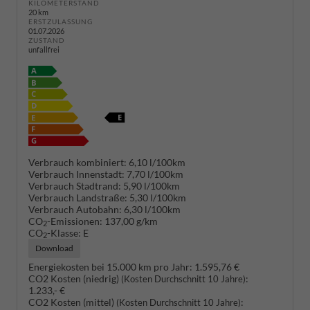
KILOMETERSTAND
20 km
ERSTZULASSUNG
01.07.2026
ZUSTAND
unfallfrei
Verbrauch kombiniert:
6,10 l/100km
Verbrauch Innenstadt:
7,70 l/100km
Verbrauch Stadtrand:
5,90 l/100km
Verbrauch Landstraße:
5,30 l/100km
Verbrauch Autobahn:
6,30 l/100km
CO
-Emissionen:
137,00 g/km
2
CO
-Klasse:
E
2
Download
Energiekosten bei 15.000 km pro Jahr:
1.595,76 €
CO2 Kosten (niedrig)
:
(Kosten Durchschnitt 10 Jahre)
1.233,- €
CO2 Kosten (mittel)
:
(Kosten Durchschnitt 10 Jahre)