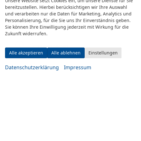
Unsere Website setzt Cookies ein, um unsere Dienste für Sie
bereitzustellen. Hierbei berücksichtigen wir Ihre Auswahl
und verarbeiten nur die Daten für Marketing, Analytics und
Personalisierung, für die Sie uns Ihr Einverständnis geben.
Eugen-Rosner-Str. 16
Sie können Ihre Einwilligung jederzeit mit Wirkung für die
83278 Traunstein
Zukunft widerrufen.
Öffnungszeiten
Alle akzeptieren
Alle ablehnen
Einstellungen
Datenschutzerklärung
Impressum
Montag bis Mittwoch
10:00-19:00 Uhr
Donnerstag bis Freitag
14:00-20:00 Uhr
Samstag
09:00-14:00 Uhr