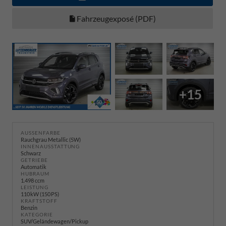
Fahrzeugexposé (PDF)
+15
AUSSENFARBE
Rauchgrau Metallic (5W)
INNENAUSSTATTUNG
Schwarz
GETRIEBE
Automatik
HUBRAUM
1.498 ccm
LEISTUNG
110 kW (150 PS)
KRAFTSTOFF
Benzin
KATEGORIE
SUV/Geländewagen/Pickup