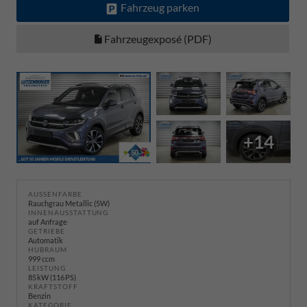
Fahrzeug parken
Fahrzeugexposé (PDF)
+14
AUSSENFARBE
Rauchgrau Metallic (5W)
INNENAUSSTATTUNG
auf Anfrage
GETRIEBE
Automatik
HUBRAUM
999 ccm
LEISTUNG
85 kW (116 PS)
KRAFTSTOFF
Benzin
KATEGORIE