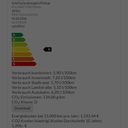
SUV/Geländewagen/Pickup
KILOMETERSTAND
20 km
ERSTZULASSUNG
01.06.2026
ZUSTAND
unfallfrei
Verbrauch kombiniert:
5,90 l/100km
Verbrauch Innenstadt:
7,20 l/100km
Verbrauch Stadtrand:
5,70 l/100km
Verbrauch Landstraße:
5,10 l/100km
Verbrauch Autobahn:
6,20 l/100km
CO
-Emissionen:
134,00 g/km
2
CO
-Klasse:
D
2
Download
Energiekosten bei 15.000 km pro Jahr:
1.543,44 €
CO2 Kosten (niedrig)
:
(Kosten Durchschnitt 10 Jahre)
1.206,- €