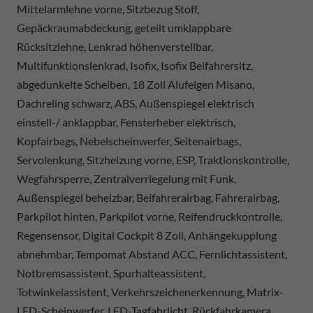
Mittelarmlehne vorne, Sitzbezug Stoff,
Gepäckraumabdeckung, geteilt umklappbare
Rücksitzlehne, Lenkrad höhenverstellbar,
Multifunktionslenkrad, Isofix, Isofix Beifahrersitz,
abgedunkelte Scheiben, 18 Zoll Alufelgen Misano,
Dachreling schwarz, ABS, Außenspiegel elektrisch
einstell-/ anklappbar, Fensterheber elektrisch,
Kopfairbags, Nebelscheinwerfer, Seitenairbags,
Servolenkung, Sitzheizung vorne, ESP, Traktionskontrolle,
Wegfahrsperre, Zentralverriegelung mit Funk,
Außenspiegel beheizbar, Beifahrerairbag, Fahrerairbag,
Parkpilot hinten, Parkpilot vorne, Reifendruckkontrolle,
Regensensor, Digital Cockpit 8 Zoll, Anhängekupplung
abnehmbar, Tempomat Abstand ACC, Fernlichtassistent,
Notbremsassistent, Spurhalteassistent,
Totwinkelassistent, Verkehrszeichenerkennung, Matrix-
LED-Scheinwerfer, LED-Tagfahrlicht, Rückfahrkamera,