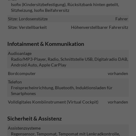
Isofix (Kindersitzbefestigung), Rücksitzbank hinten geteilt,
Sitzheizung, Isofix Beifahrersitz
Sitze: Lordosenstütze
Fahrer
Sitze: Verstellbarkeit
Höhenverstellbarer Fahrersitz
Infotainment & Kommunikation
Audioanlage
Radio/MP3-Player, Radio, Schnittstelle USB, Digitalradio DAB,
Android Auto, Apple CarPlay
Bordcomputer
vorhanden
Telefon
Freisprecheinrichtung, Bluetooth, Induktionsladen für
Smartphones
Volldigitales Kombiinstrument (Virtual Cockpit)
vorhanden
Sicherheit & Assistenz
Assistenzsysteme
Regensensor, Tempomat, Tempomat mit Lenkradkontrolle,