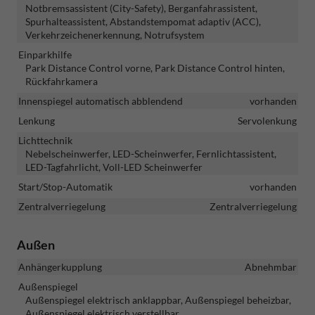
Notbremsassistent (City-Safety), Berganfahrassistent,
Spurhalteassistent, Abstandstempomat adaptiv (ACC),
Verkehrzeichenerkennung, Notrufsystem
Einparkhilfe
Park Distance Control vorne, Park Distance Control hinten,
Rückfahrkamera
Innenspiegel automatisch abblendend
vorhanden
Lenkung
Servolenkung
Lichttechnik
Nebelscheinwerfer, LED-Scheinwerfer, Fernlichtassistent,
LED-Tagfahrlicht, Voll-LED Scheinwerfer
Start/Stop-Automatik
vorhanden
Zentralverriegelung
Zentralverriegelung
Außen
Anhängerkupplung
Abnehmbar
Außenspiegel
Außenspiegel elektrisch anklappbar, Außenspiegel beheizbar,
Außenspiegel elektrisch verstellbar