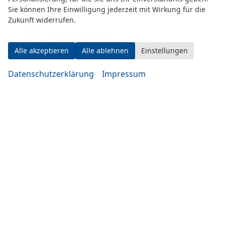
83278 Traunstein
Sie können Ihre Einwilligung jederzeit mit Wirkung für die
Zukunft widerrufen.
Öffnungszeiten
Alle akzeptieren
Alle ablehnen
Einstellungen
Datenschutzerklärung
Impressum
Montag bis Mittwoch
10:00-19:00 Uhr
Donnerstag bis Freitag
14:00-20:00 Uhr
Samstag
09:00-14:00 Uhr
oder nach Vereinbarung