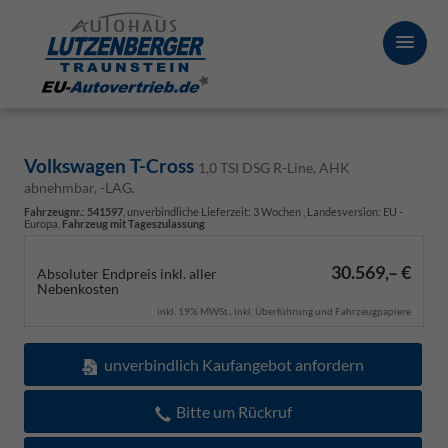
Volkswagen T-Cross
1,0 TSI DSG R-Line, AHK
abnehmbar, -LAG.
Fahrzeugnr.
:
541597
, unverbindliche Lieferzeit:
3 Wochen
, Landesversion: EU -
Europa,
Fahrzeug mit Tageszulassung
30.569,– €
Absoluter Endpreis inkl. aller
Nebenkosten
inkl. 19% MWSt., inkl. Überführung und Fahrzeugpapiere
unverbindlich Kaufangebot anfordern
Bitte um Rückruf