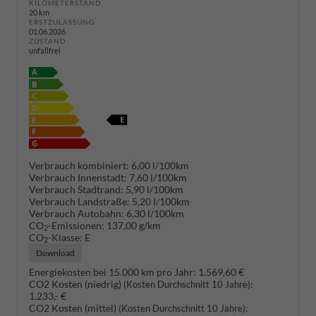
KILOMETERSTAND
20 km
ERSTZULASSUNG
01.06.2026
ZUSTAND
unfallfrei
Verbrauch kombiniert:
6,00 l/100km
Verbrauch Innenstadt:
7,60 l/100km
Verbrauch Stadtrand:
5,90 l/100km
Verbrauch Landstraße:
5,20 l/100km
Verbrauch Autobahn:
6,30 l/100km
CO
-Emissionen:
137,00 g/km
2
CO
-Klasse:
E
2
Download
Energiekosten bei 15.000 km pro Jahr:
1.569,60 €
CO2 Kosten (niedrig)
:
(Kosten Durchschnitt 10 Jahre)
1.233,- €
CO2 Kosten (mittel)
:
(Kosten Durchschnitt 10 Jahre)