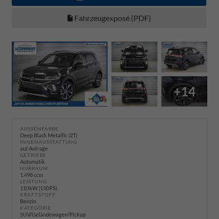
Fahrzeugexposé (PDF)
+14
AUSSENFARBE
Deep Black Metallic (2T)
INNENAUSSTATTUNG
auf Anfrage
GETRIEBE
Automatik
HUBRAUM
1.498 ccm
LEISTUNG
110 kW (150 PS)
KRAFTSTOFF
Benzin
KATEGORIE
SUV/Geländewagen/Pickup