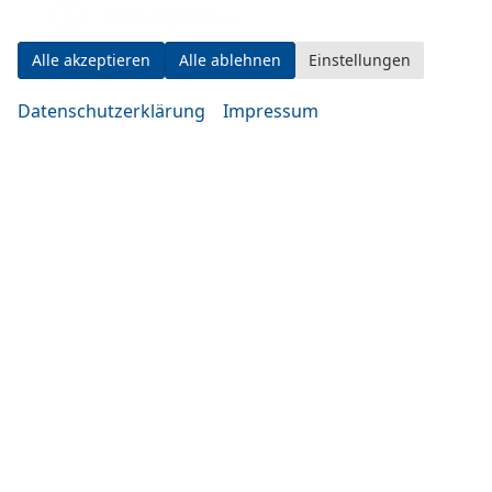
Öffnungszeiten
Alle akzeptieren
Alle ablehnen
Einstellungen
Datenschutzerklärung
Impressum
Montag bis Mittwoch
10:00-19:00 Uhr
Donnerstag bis Freitag
14:00-20:00 Uhr
Samstag
09:00-14:00 Uhr
oder nach Vereinbarung
Rufen Sie an