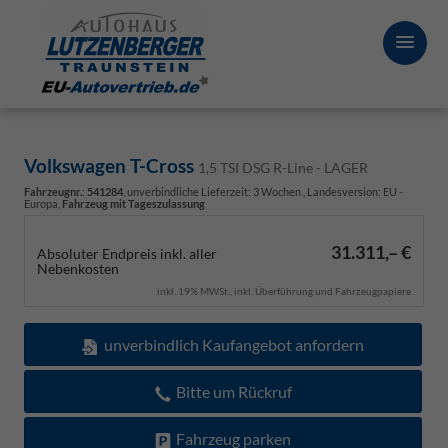
Volkswagen T-Cross
1,5 TSI DSG R-Line - LAGER
Fahrzeugnr.
:
541284
, unverbindliche Lieferzeit:
3 Wochen
, Landesversion: EU -
Europa,
Fahrzeug mit Tageszulassung
31.311,– €
Absoluter Endpreis inkl. aller
Nebenkosten
inkl. 19% MWSt., inkl. Überführung und Fahrzeugpapiere
unverbindlich Kaufangebot anfordern
Bitte um Rückruf
Fahrzeug parken