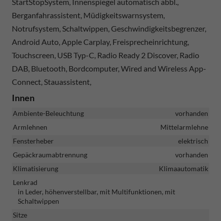
StartStopSystem, Innenspiegel automatisch abbl.,
Berganfahrassistent, Müdigkeitswarnsystem,
Notrufsystem, Schaltwippen, Geschwindigkeitsbegrenzer,
Android Auto, Apple Carplay, Freisprecheinrichtung,
Touchscreen, USB Typ-C, Radio Ready 2 Discover, Radio
DAB, Bluetooth, Bordcomputer, Wired and Wireless App-
Connect, Stauassistent,
Innen
Ambiente-Beleuchtung
vorhanden
Armlehnen
Mittelarmlehne
Fensterheber
elektrisch
Gepäckraumabtrennung
vorhanden
Klimatisierung
Klimaautomatik
Lenkrad
in Leder, höhenverstellbar, mit Multifunktionen, mit
Schaltwippen
Sitze