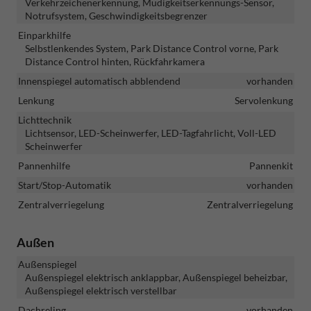
Verkehrzeichenerkennung, Müdigkeitserkennungs-Sensor,
Notrufsystem, Geschwindigkeitsbegrenzer
Einparkhilfe
Selbstlenkendes System, Park Distance Control vorne, Park
Distance Control hinten, Rückfahrkamera
Innenspiegel automatisch abblendend
vorhanden
Lenkung
Servolenkung
Lichttechnik
Lichtsensor, LED-Scheinwerfer, LED-Tagfahrlicht, Voll-LED
Scheinwerfer
Pannenhilfe
Pannenkit
Start/Stop-Automatik
vorhanden
Zentralverriegelung
Zentralverriegelung
Außen
Außenspiegel
Außenspiegel elektrisch anklappbar, Außenspiegel beheizbar,
Außenspiegel elektrisch verstellbar
Dachreling
vorhanden