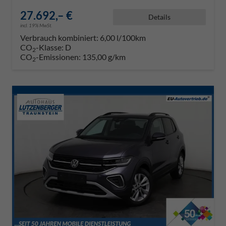
27.692,– €
Details
incl. 19% MwSt.
Verbrauch kombiniert:
6,00 l/100km
CO
-Klasse:
D
2
CO
-Emissionen:
135,00 g/km
2