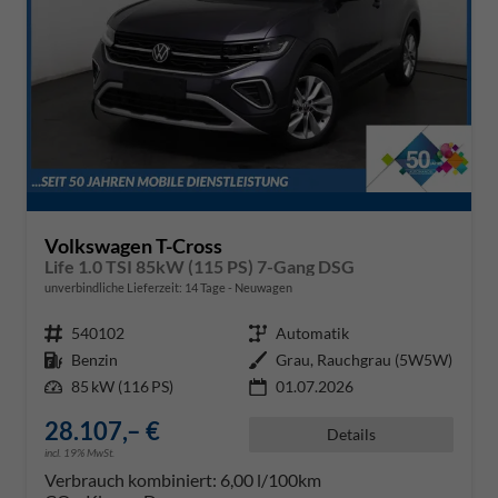
Volkswagen T-Cross
Life 1.0 TSI 85kW (115 PS) 7-Gang DSG
unverbindliche Lieferzeit:
14 Tage
Neuwagen
Fahrzeugnr.
540102
Getriebe
Automatik
Kraftstoff
Benzin
Außenfarbe
Grau, Rauchgrau (5W5W)
Leistung
85 kW (116 PS)
01.07.2026
28.107,– €
Details
incl. 19% MwSt.
Verbrauch kombiniert:
6,00 l/100km