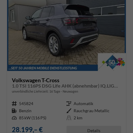
Volkswagen T-Cross
1.0 TSI 116PS DSG Life AHK (abnehmbar) IQ.LIGHT-LED-Matrix Sitzheizung Rückf.Kamera Klimaautomatik Abstandstempomat Apple CarPlay Android Auto
unverbindliche Lieferzeit:
16 Tage
Neuwagen
Fahrzeugnr.
545824
Getriebe
Automatik
Kraftstoff
Benzin
Außenfarbe
Rauchgrau Metallic
Leistung
85 kW (116 PS)
Kilometerstand
2 km
28.199,– €
Details