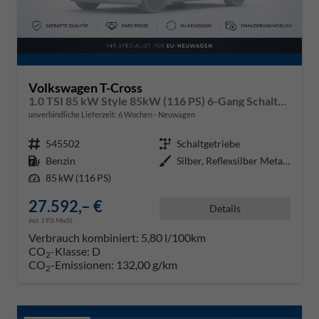
Volkswagen T-Cross
1.0 TSI 85 kW Style 85kW (116 PS) 6-Gang Schaltgetriebe
unverbindliche Lieferzeit:
6 Wochen
Neuwagen
Fahrzeugnr.
545502
Getriebe
Schaltgetriebe
Kraftstoff
Benzin
Außenfarbe
Silber, Reflexsilber Metallic (8
Leistung
85 kW (116 PS)
27.592,– €
Details
incl. 19% MwSt.
Verbrauch kombiniert:
5,80 l/100km
CO
-Klasse:
D
2
CO
-Emissionen:
132,00 g/km
2