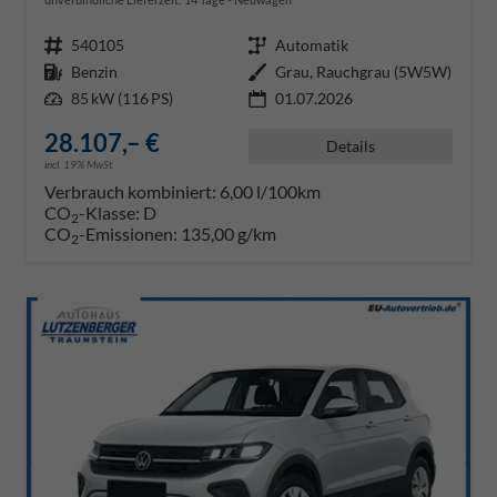
Fahrzeugnr.
540105
Getriebe
Automatik
Kraftstoff
Benzin
Außenfarbe
Grau, Rauchgrau (5W5W)
Leistung
85 kW (116 PS)
01.07.2026
28.107,– €
Details
incl. 19% MwSt.
Verbrauch kombiniert:
6,00 l/100km
CO
-Klasse:
D
2
CO
-Emissionen:
135,00 g/km
2