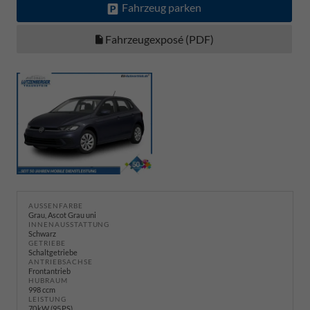
Fahrzeug parken
Fahrzeugexposé (PDF)
AUSSENFARBE
Grau, Ascot Grau uni
INNENAUSSTATTUNG
Schwarz
GETRIEBE
Schaltgetriebe
ANTRIEBSACHSE
Frontantrieb
HUBRAUM
998 ccm
LEISTUNG
70 kW (95 PS)