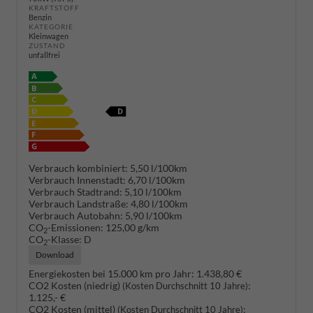
KRAFTSTOFF
Benzin
KATEGORIE
Kleinwagen
ZUSTAND
unfallfrei
Verbrauch kombiniert:
5,50 l/100km
Verbrauch Innenstadt:
6,70 l/100km
Verbrauch Stadtrand:
5,10 l/100km
Verbrauch Landstraße:
4,80 l/100km
Verbrauch Autobahn:
5,90 l/100km
CO
-Emissionen:
125,00 g/km
2
CO
-Klasse:
D
2
Download
Energiekosten bei 15.000 km pro Jahr:
1.438,80 €
CO2 Kosten (niedrig)
:
(Kosten Durchschnitt 10 Jahre)
1.125,- €
CO2 Kosten (mittel)
:
(Kosten Durchschnitt 10 Jahre)