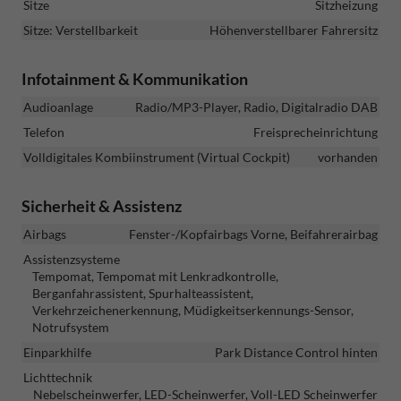
Sitze
Sitzheizung
Sitze: Verstellbarkeit
Höhenverstellbarer Fahrersitz
Infotainment & Kommunikation
Audioanlage
Radio/MP3-Player, Radio, Digitalradio DAB
Telefon
Freisprecheinrichtung
Volldigitales Kombiinstrument (Virtual Cockpit)
vorhanden
Sicherheit & Assistenz
Airbags
Fenster-/Kopfairbags Vorne, Beifahrerairbag
Assistenzsysteme
Tempomat, Tempomat mit Lenkradkontrolle,
Berganfahrassistent, Spurhalteassistent,
Verkehrzeichenerkennung, Müdigkeitserkennungs-Sensor,
Notrufsystem
Einparkhilfe
Park Distance Control hinten
Lichttechnik
Nebelscheinwerfer, LED-Scheinwerfer, Voll-LED Scheinwerfer