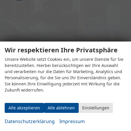
Eugen-Rosner-Str. 16
Wir respektieren Ihre Privatsphäre
83278 Traunstein
Unsere Website setzt Cookies ein, um unsere Dienste für Sie
bereitzustellen. Hierbei berücksichtigen wir Ihre Auswahl
Öffnungszeiten
und verarbeiten nur die Daten für Marketing, Analytics und
Personalisierung, für die Sie uns Ihr Einverständnis geben.
Sie können Ihre Einwilligung jederzeit mit Wirkung für die
Zukunft widerrufen.
Alle akzeptieren
Alle ablehnen
Einstellungen
Montag bis Mittwoch
Datenschutzerklärung
Impressum
10:00-19:00 Uhr