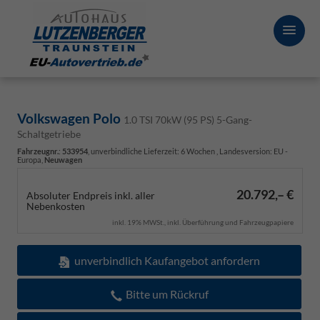
Volkswagen Polo
1.0 TSI 70kW (95 PS) 5-Gang-
Schaltgetriebe
Fahrzeugnr.
:
533954
, unverbindliche Lieferzeit:
6 Wochen
, Landesversion: EU -
Europa,
Neuwagen
20.792,– €
Absoluter Endpreis inkl. aller
Nebenkosten
inkl. 19% MWSt., inkl. Überführung und Fahrzeugpapiere
unverbindlich Kaufangebot anfordern
Bitte um Rückruf