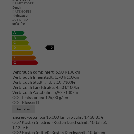
KRAFTSTOFF
Benzin
KATEGORIE
Kleinwagen
ZUSTAND
unfallfrei
Verbrauch kombiniert:
5,50 l/100km
Verbrauch Innenstadt:
6,70 l/100km
Verbrauch Stadtrand:
5,10 l/100km
Verbrauch Landstraße:
4,80 l/100km
Verbrauch Autobahn:
5,90 l/100km
CO
-Emissionen:
125,00 g/km
2
CO
-Klasse:
D
2
Download
Energiekosten bei 15.000 km pro Jahr:
1.438,80 €
CO2 Kosten (niedrig)
:
(Kosten Durchschnitt 10 Jahre)
1.125,- €
CO2 Kosten (mittel)
:
(Kosten Durchschnitt 10 Jahre)