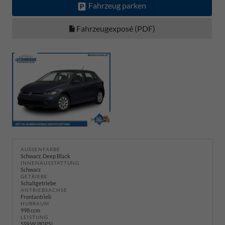
Fahrzeug parken
Fahrzeugexposé (PDF)
AUSSENFARBE
Schwarz, Deep Black
INNENAUSSTATTUNG
Schwarz
GETRIEBE
Schaltgetriebe
ANTRIEBSACHSE
Frontantrieb
HUBRAUM
998 ccm
LEISTUNG
59 kW (80 PS)