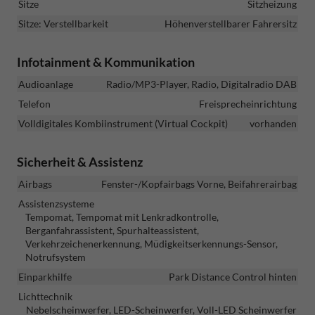
Sitze
Sitzheizung
Sitze: Verstellbarkeit
Höhenverstellbarer Fahrersitz
Infotainment & Kommunikation
Audioanlage
Radio/MP3-Player, Radio, Digitalradio DAB
Telefon
Freisprecheinrichtung
Volldigitales Kombiinstrument (Virtual Cockpit)
vorhanden
Sicherheit & Assistenz
Airbags
Fenster-/Kopfairbags Vorne, Beifahrerairbag
Assistenzsysteme
Tempomat, Tempomat mit Lenkradkontrolle,
Berganfahrassistent, Spurhalteassistent,
Verkehrzeichenerkennung, Müdigkeitserkennungs-Sensor,
Notrufsystem
Einparkhilfe
Park Distance Control hinten
Lichttechnik
Nebelscheinwerfer, LED-Scheinwerfer, Voll-LED Scheinwerfer