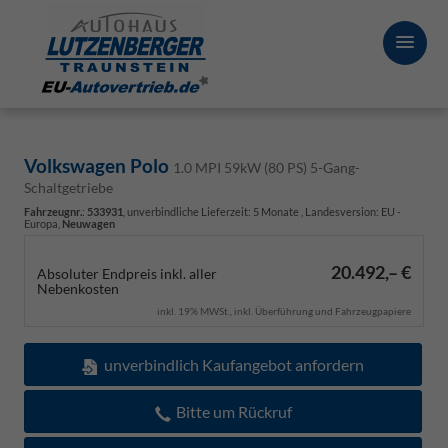
Volkswagen Polo
1.0 MPI 59kW (80 PS) 5-Gang-
Schaltgetriebe
Fahrzeugnr.
:
533931
, unverbindliche Lieferzeit:
5 Monate
, Landesversion: EU -
Europa,
Neuwagen
20.492,– €
Absoluter Endpreis inkl. aller
Nebenkosten
inkl. 19% MWSt., inkl. Überführung und Fahrzeugpapiere
unverbindlich Kaufangebot anfordern
Bitte um Rückruf