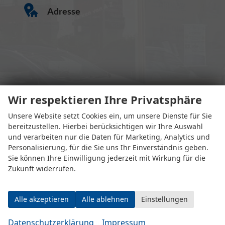
Adresse
Wir respektieren Ihre Privatsphäre
Eugen-Rosner-Str. 16
83278 Traunstein
Unsere Website setzt Cookies ein, um unsere Dienste für Sie
bereitzustellen. Hierbei berücksichtigen wir Ihre Auswahl
Öffnungszeiten
und verarbeiten nur die Daten für Marketing, Analytics und
Personalisierung, für die Sie uns Ihr Einverständnis geben.
Sie können Ihre Einwilligung jederzeit mit Wirkung für die
Zukunft widerrufen.
Alle akzeptieren
Alle ablehnen
Einstellungen
Datenschutzerklärung
Impressum
Montag bis Mittwoch