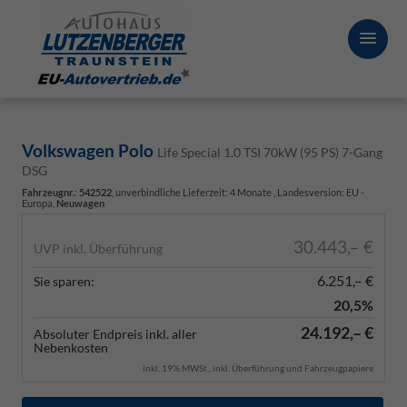
Volkswagen Polo
Life Special 1.0 TSI 70kW (95 PS) 7-Gang
DSG
Fahrzeugnr.
:
542522
, unverbindliche Lieferzeit:
4 Monate
, Landesversion: EU -
Europa,
Neuwagen
30.443,– €
UVP inkl. Überführung
6.251,– €
Sie sparen:
20,5%
24.192,– €
Absoluter Endpreis inkl. aller
Nebenkosten
inkl. 19% MWSt., inkl. Überführung und Fahrzeugpapiere