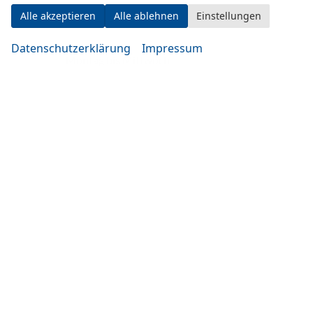
Alle akzeptieren
Alle ablehnen
Einstellungen
Datenschutzerklärung
Impressum
Montag bis Mittwoch
10:00-19:00 Uhr
Donnerstag bis Freitag
14:00-20:00 Uhr
Samstag
09:00-14:00 Uhr
oder nach Vereinbarung
Rufen Sie an