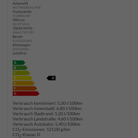
Automatik
ANTRIEBSACHSE
Frontantrieb
HUBRAUM
998 ccm
LEISTUNG
70 kW (95 PS)
KRAFTSTOFF
Benzin
KATEGORIE
Kleinwagen
ZUSTAND
unfallfrei
Verbrauch kombiniert:
5,30 l/100km
Verbrauch Innenstadt:
6,80 l/100km
Verbrauch Stadtrand:
5,20 l/100km
Verbrauch Landstraße:
4,60 l/100km
Verbrauch Autobahn:
5,40 l/100km
CO
-Emissionen:
121,00 g/km
2
CO
-Klasse:
D
2