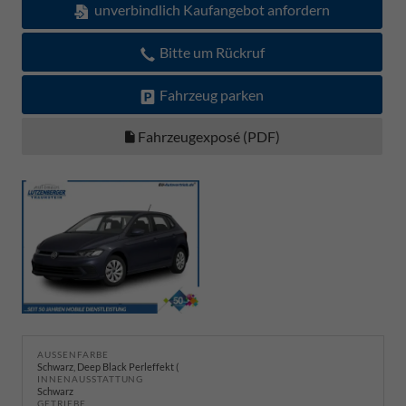
unverbindlich Kaufangebot anfordern
Bitte um Rückruf
Fahrzeug parken
Fahrzeugexposé (PDF)
AUSSENFARBE
Schwarz, Deep Black Perleffekt (
INNENAUSSTATTUNG
Schwarz
GETRIEBE