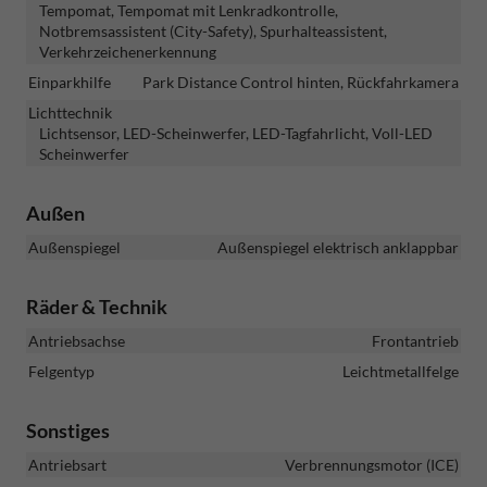
Tempomat, Tempomat mit Lenkradkontrolle,
Notbremsassistent (City-Safety), Spurhalteassistent,
Verkehrzeichenerkennung
Einparkhilfe
Park Distance Control hinten, Rückfahrkamera
Lichttechnik
Lichtsensor, LED-Scheinwerfer, LED-Tagfahrlicht, Voll-LED
Scheinwerfer
Außen
Außenspiegel
Außenspiegel elektrisch anklappbar
Räder & Technik
Antriebsachse
Frontantrieb
Felgentyp
Leichtmetallfelge
Sonstiges
Antriebsart
Verbrennungsmotor (ICE)