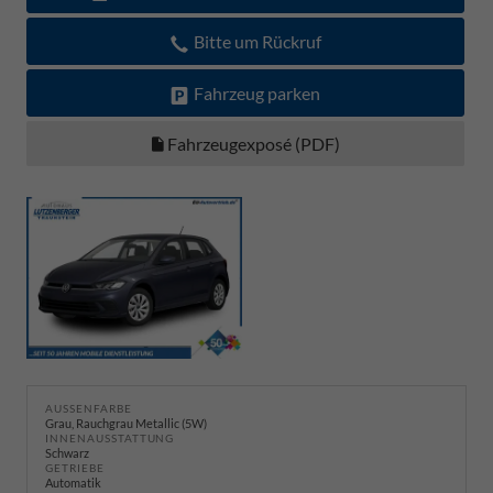
Bitte um Rückruf
Fahrzeug parken
Fahrzeugexposé (PDF)
AUSSENFARBE
Grau, Rauchgrau Metallic (5W)
INNENAUSSTATTUNG
Schwarz
GETRIEBE
Automatik