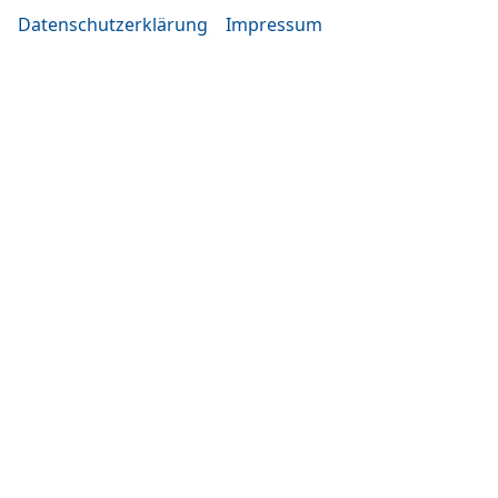
Datenschutzerklärung
Impressum
Montag bis Mittwoch
10:00-19:00 Uhr
Donnerstag bis Freitag
14:00-20:00 Uhr
Samstag
09:00-14:00 Uhr
oder nach Vereinbarung
Rufen Sie an
+49 (0)861 3661