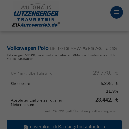
Volkswagen Polo
Life 1.0 TSI 70kW (95 PS) 7-Gang DSG
Fahrzeugnr.
:
540936
, unverbindliche Lieferzeit:
9 Monate
, Landesversion: EU -
Europa,
Neuwagen
29.770,– €
UVP inkl. Überführung
6.328,– €
Sie sparen:
21,3%
23.442,– €
Absoluter Endpreis inkl. aller
Nebenkosten
inkl. 19% MWSt., inkl. Überführung und Fahrzeugpapiere
unverbindlich Kaufangebot anfordern