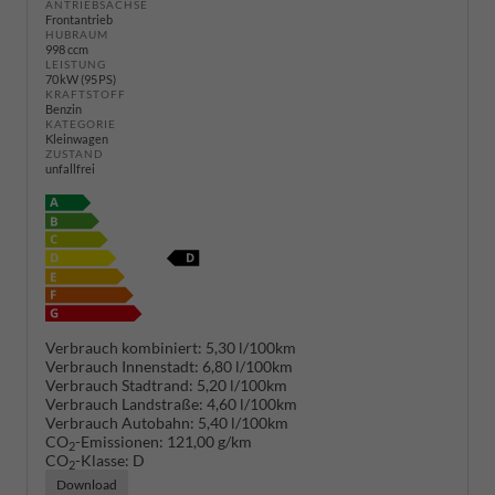
ANTRIEBSACHSE
Frontantrieb
HUBRAUM
998 ccm
LEISTUNG
70 kW (95 PS)
KRAFTSTOFF
Benzin
KATEGORIE
Kleinwagen
ZUSTAND
unfallfrei
Verbrauch kombiniert:
5,30 l/100km
Verbrauch Innenstadt:
6,80 l/100km
Verbrauch Stadtrand:
5,20 l/100km
Verbrauch Landstraße:
4,60 l/100km
Verbrauch Autobahn:
5,40 l/100km
CO
-Emissionen:
121,00 g/km
2
CO
-Klasse:
D
2
Download