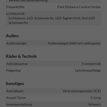
Verkehrzeichenerkennung
Einparkhilfe
Park Distance Control hinten
Lichttechnik
Lichtsensor, LED-Scheinwerfer, LED-Tagfahrlicht, Voll-LED
Scheinwerfer
Außen
Außenspiegel
Außenspiegel elektrisch anklappbar
Räder & Technik
Antriebsachse
Frontantrieb
Felgentyp
Leichtmetallfelge
Sonstiges
Antriebsart
Verbrennungsmotor (ICE)
Anzahl Türen
5-türig
Innenausstattung
Schwarz