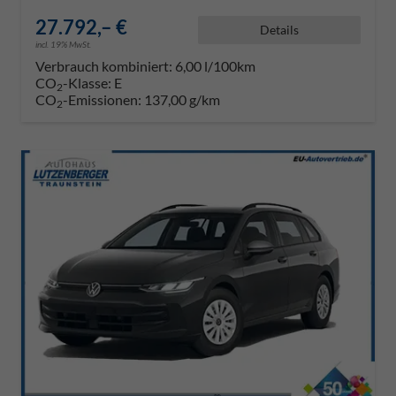
27.792,– €
Details
incl. 19% MwSt.
Verbrauch kombiniert:
6,00 l/100km
CO
-Klasse:
E
2
CO
-Emissionen:
137,00 g/km
2