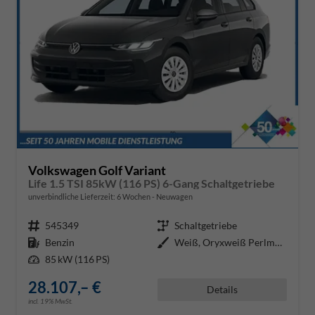
Volkswagen Golf Variant
Life 1.5 TSI 85kW (116 PS) 6-Gang Schaltgetriebe
unverbindliche Lieferzeit:
6 Wochen
Neuwagen
Fahrzeugnr.
545349
Getriebe
Schaltgetriebe
Kraftstoff
Benzin
Außenfarbe
Weiß, Oryxweiß Perlmutteffekt
Leistung
85 kW (116 PS)
28.107,– €
Details
incl. 19% MwSt.