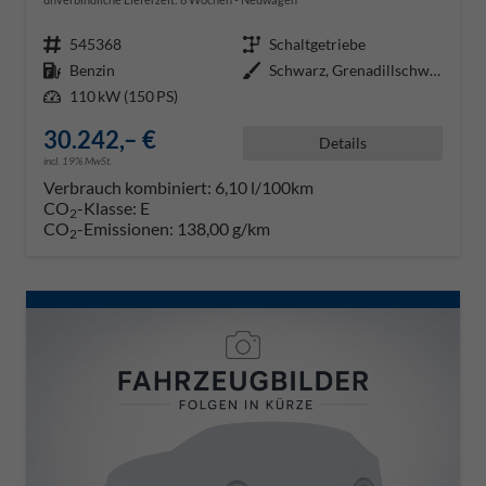
Fahrzeugnr.
545368
Getriebe
Schaltgetriebe
Kraftstoff
Benzin
Außenfarbe
Schwarz, Grenadillschwarz Metall
Leistung
110 kW (150 PS)
30.242,– €
Details
incl. 19% MwSt.
Verbrauch kombiniert:
6,10 l/100km
CO
-Klasse:
E
2
CO
-Emissionen:
138,00 g/km
2