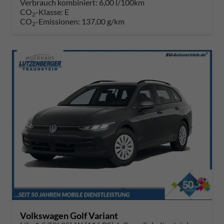
Verbrauch kombiniert:
6,00 l/100km
CO
-Klasse:
E
2
CO
-Emissionen:
137,00 g/km
2
Volkswagen Golf Variant