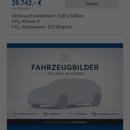
28.742,– €
Details
incl. 19% MwSt.
Verbrauch kombiniert:
6,00 l/100km
CO
-Klasse:
E
2
CO
-Emissionen:
137,00 g/km
2