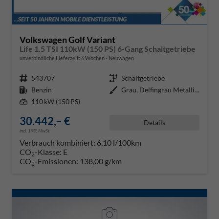
Volkswagen Golf Variant
Life 1.5 TSI 110kW (150 PS) 6-Gang Schaltgetriebe
unverbindliche Lieferzeit:
6 Wochen
Neuwagen
Fahrzeugnr.
543707
Getriebe
Schaltgetriebe
Kraftstoff
Benzin
Außenfarbe
Grau, Delfingrau Metallic (B0)
Leistung
110 kW (150 PS)
30.442,– €
Details
incl. 19% MwSt.
Verbrauch kombiniert:
6,10 l/100km
CO
-Klasse:
E
2
CO
-Emissionen:
138,00 g/km
2