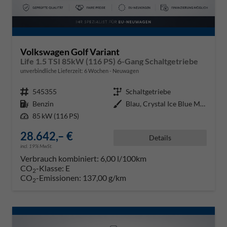
Volkswagen Golf Variant
Life 1.5 TSI 85kW (116 PS) 6-Gang Schaltgetriebe
unverbindliche Lieferzeit:
6 Wochen
Neuwagen
Fahrzeugnr.
545355
Getriebe
Schaltgetriebe
Kraftstoff
Benzin
Außenfarbe
Blau, Crystal Ice Blue Metallic
Leistung
85 kW (116 PS)
28.642,– €
Details
incl. 19% MwSt.
Verbrauch kombiniert:
6,00 l/100km
CO
-Klasse:
E
2
CO
-Emissionen:
137,00 g/km
2