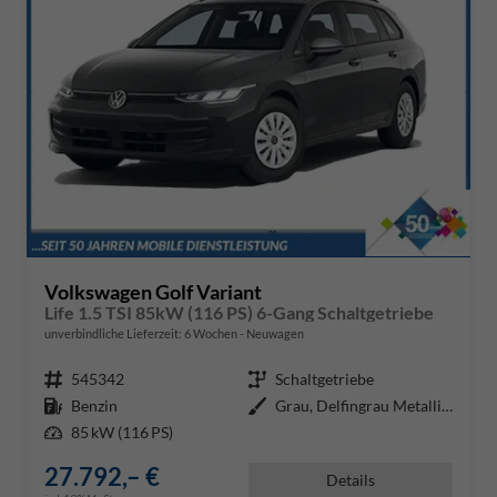
Volkswagen Golf Variant
Life 1.5 TSI 85kW (116 PS) 6-Gang Schaltgetriebe
unverbindliche Lieferzeit:
6 Wochen
Neuwagen
Fahrzeugnr.
545342
Getriebe
Schaltgetriebe
Kraftstoff
Benzin
Außenfarbe
Grau, Delfingrau Metallic (B0)
Leistung
85 kW (116 PS)
27.792,– €
Details