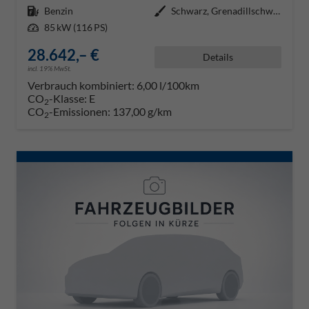
Kraftstoff
Benzin
Außenfarbe
Schwarz, Grenadillschwarz Metall
Leistung
85 kW (116 PS)
28.642,– €
Details
incl. 19% MwSt.
Verbrauch kombiniert:
6,00 l/100km
CO
-Klasse:
E
2
CO
-Emissionen:
137,00 g/km
2