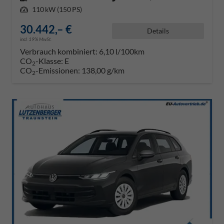
Leistung
110 kW (150 PS)
30.442,– €
Details
incl. 19% MwSt.
Verbrauch kombiniert:
6,10 l/100km
CO
-Klasse:
E
2
CO
-Emissionen:
138,00 g/km
2