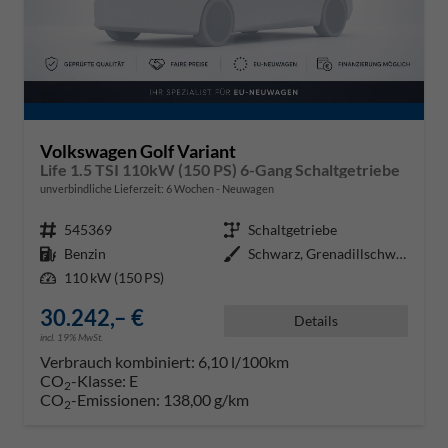
Volkswagen Golf Variant
Life 1.5 TSI 110kW (150 PS) 6-Gang Schaltgetriebe
unverbindliche Lieferzeit:
6 Wochen
Neuwagen
Fahrzeugnr.
545369
Getriebe
Schaltgetriebe
Kraftstoff
Benzin
Außenfarbe
Schwarz, Grenadillschwarz Metall
Leistung
110 kW (150 PS)
30.242,– €
Details
incl. 19% MwSt.
Verbrauch kombiniert:
6,10 l/100km
CO
-Klasse:
E
2
CO
-Emissionen:
138,00 g/km
2