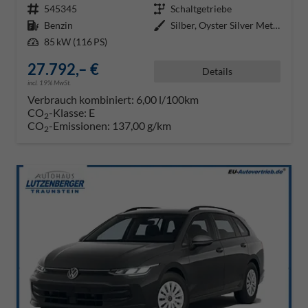
Fahrzeugnr.
545345
Getriebe
Schaltgetriebe
Kraftstoff
Benzin
Außenfarbe
Silber, Oyster Silver Metallic (
Leistung
85 kW (116 PS)
27.792,– €
Details
incl. 19% MwSt.
Verbrauch kombiniert:
6,00 l/100km
CO
-Klasse:
E
2
CO
-Emissionen:
137,00 g/km
2