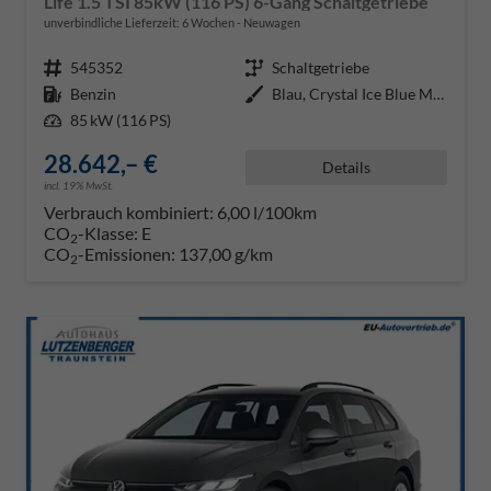
Life 1.5 TSI 85kW (116 PS) 6-Gang Schaltgetriebe
unverbindliche Lieferzeit:
6 Wochen
Neuwagen
Fahrzeugnr.
545352
Getriebe
Schaltgetriebe
Kraftstoff
Benzin
Außenfarbe
Blau, Crystal Ice Blue Metallic
Leistung
85 kW (116 PS)
28.642,– €
Details
incl. 19% MwSt.
Verbrauch kombiniert:
6,00 l/100km
CO
-Klasse:
E
2
CO
-Emissionen:
137,00 g/km
2