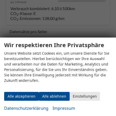
incl. 19% MwSt.
Verbrauch kombiniert:
6,10 l/100km
CO
-Klasse:
E
2
CO
-Emissionen:
138,00 g/km
2
Datensätze pro Seite:
10
20
50
100
250
Wir respektieren Ihre Privatsphäre
Unsere Website setzt Cookies ein, um unsere Dienste für Sie
Seiten:
bereitzustellen. Hierbei berücksichtigen wir Ihre Auswahl
und verarbeiten nur die Daten für Marketing, Analytics und
1
2
3
4
Personalisierung, für die Sie uns Ihr Einverständnis geben.
Sie können Ihre Einwilligung jederzeit mit Wirkung für die
Zukunft widerrufen.
Fahrzeugnr.
Alle akzeptieren
Alle ablehnen
Einstellungen
ALPINE
Datenschutzerklärung
Impressum
AUDI