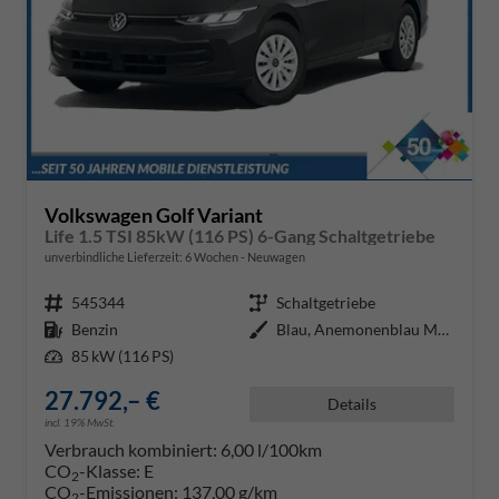
Volkswagen Golf Variant
Life 1.5 TSI 85kW (116 PS) 6-Gang Schaltgetriebe
unverbindliche Lieferzeit:
6 Wochen
Neuwagen
Fahrzeugnr.
545344
Getriebe
Schaltgetriebe
Kraftstoff
Benzin
Außenfarbe
Blau, Anemonenblau Metallic (5R)
Leistung
85 kW (116 PS)
27.792,– €
Details
incl. 19% MwSt.
Verbrauch kombiniert:
6,00 l/100km
CO
-Klasse:
E
2
CO
-Emissionen:
137,00 g/km
2