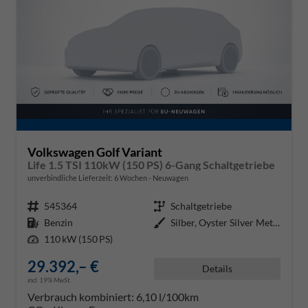
Volkswagen Golf Variant
Life 1.5 TSI 110kW (150 PS) 6-Gang Schaltgetriebe
unverbindliche Lieferzeit:
6 Wochen
Neuwagen
Fahrzeugnr.
545364
Getriebe
Schaltgetriebe
Kraftstoff
Benzin
Außenfarbe
Silber, Oyster Silver Metallic (
Leistung
110 kW (150 PS)
29.392,– €
Details
incl. 19% MwSt.
Verbrauch kombiniert:
6,10 l/100km