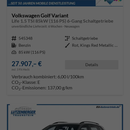
Volkswagen Golf Variant
Life 1.5 TSI 85kW (116 PS) 6-Gang Schaltgetriebe
unverbindliche Lieferzeit:
6 Wochen
Neuwagen
Fahrzeugnr.
545348
Getriebe
Schaltgetriebe
Kraftstoff
Benzin
Außenfarbe
Rot, Kings Red Metallic (P8)
Leistung
85 kW (116 PS)
27.907,– €
Details
incl. 19% MwSt.
Verbrauch kombiniert:
6,00 l/100km
CO
-Klasse:
E
2
CO
-Emissionen:
137,00 g/km
2