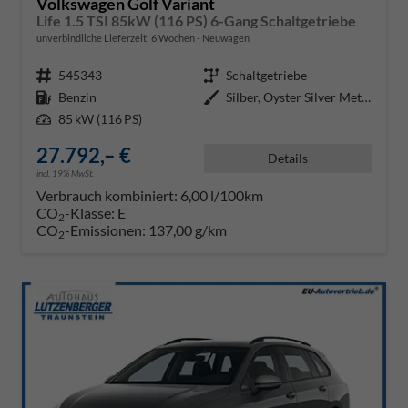
Volkswagen Golf Variant
Life 1.5 TSI 85kW (116 PS) 6-Gang Schaltgetriebe
unverbindliche Lieferzeit:
6 Wochen
Neuwagen
Fahrzeugnr.
545343
Getriebe
Schaltgetriebe
Kraftstoff
Benzin
Außenfarbe
Silber, Oyster Silver Metallic (
Leistung
85 kW (116 PS)
27.792,– €
Details
incl. 19% MwSt.
Verbrauch kombiniert:
6,00 l/100km
CO
-Klasse:
E
2
CO
-Emissionen:
137,00 g/km
2