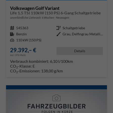
Volkswagen Golf Variant
Life 1.5 TSI 110kW (150 PS) 6-Gang Schaltgetriebe
unverbindliche Lieferzeit:
6 Wochen
Neuwagen
Fahrzeugnr.
545363
Getriebe
Schaltgetriebe
Kraftstoff
Benzin
Außenfarbe
Grau, Delfingrau Metallic (B0)
Leistung
110 kW (150 PS)
29.392,– €
Details
incl. 19% MwSt.
Verbrauch kombiniert:
6,10 l/100km
CO
-Klasse:
E
2
CO
-Emissionen:
138,00 g/km
2