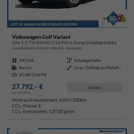
Volkswagen Golf Variant
Life 1.5 TSI 85kW (116 PS) 6-Gang Schaltgetriebe
unverbindliche Lieferzeit:
6 Wochen
Neuwagen
Fahrzeugnr.
545346
Getriebe
Schaltgetriebe
Kraftstoff
Benzin
Außenfarbe
Grau, Delfingrau Metallic (B0)
Leistung
85 kW (116 PS)
27.792,– €
Details
incl. 19% MwSt.
Verbrauch kombiniert:
6,00 l/100km
CO
-Klasse:
E
2
CO
-Emissionen:
137,00 g/km
2