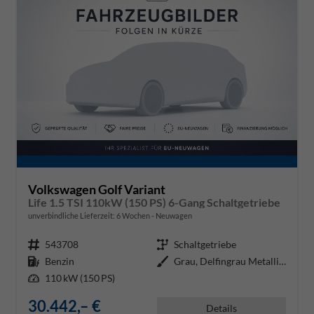
Volkswagen Golf Variant
Life 1.5 TSI 110kW (150 PS) 6-Gang Schaltgetriebe
unverbindliche Lieferzeit:
6 Wochen
Neuwagen
Fahrzeugnr.
543708
Getriebe
Schaltgetriebe
Kraftstoff
Benzin
Außenfarbe
Grau, Delfingrau Metallic (B0)
Leistung
110 kW (150 PS)
30.442,– €
Details