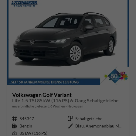
Volkswagen Golf Variant
Life 1.5 TSI 85kW (116 PS) 6-Gang Schaltgetriebe
unverbindliche Lieferzeit:
6 Wochen
Neuwagen
Fahrzeugnr.
545347
Getriebe
Schaltgetriebe
Kraftstoff
Benzin
Außenfarbe
Blau, Anemonenblau Metallic (5R)
Leistung
85 kW (116 PS)