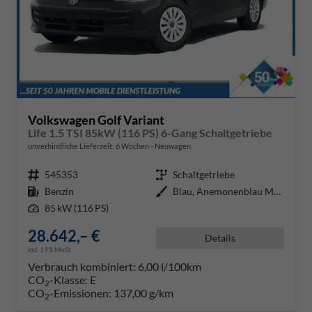
Volkswagen Golf Variant
Life 1.5 TSI 85kW (116 PS) 6-Gang Schaltgetriebe
unverbindliche Lieferzeit:
6 Wochen
Neuwagen
Fahrzeugnr.
545353
Getriebe
Schaltgetriebe
Kraftstoff
Benzin
Außenfarbe
Blau, Anemonenblau Metallic (5R)
Leistung
85 kW (116 PS)
28.642,– €
Details
incl. 19% MwSt.
Verbrauch kombiniert:
6,00 l/100km
CO
-Klasse:
E
2
CO
-Emissionen:
137,00 g/km
2