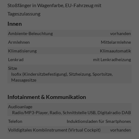
Stoßfänger in Wagenfarbe, EU-Fahrzeug mit
Tageszulassung
Innen
Ambiente-Beleuchtung
vorhanden
Armlehnen
Mittelarmlehne
Klimatisierung
Klimaautomatik
Lenkrad
mit Lenkradheizung
Sitze
Isofix (Kindersitzbefestigung), Sitzheizung, Sportsitze,
Massagesitze
Infotainment & Kommunikation
Audioanlage
Radio/MP3-Player, Radio, Schnittstelle USB, Digitalradio DAB
Telefon
Induktionsladen für Smartphones
Volldigitales Kombiinstrument (Virtual Cockpit)
vorhanden