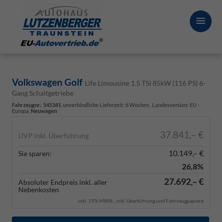
Volkswagen Golf
Life Limousine 1.5 TSI 85kW (116 PS) 6-
Gang Schaltgetriebe
Fahrzeugnr.
:
545341
, unverbindliche Lieferzeit:
6 Wochen
, Landesversion: EU -
Europa,
Neuwagen
37.841,– €
UVP inkl. Überführung
10.149,– €
Sie sparen:
26,8%
27.692,– €
Absoluter Endpreis inkl. aller
Nebenkosten
inkl. 19% MWSt., inkl. Überführung und Fahrzeugpapiere