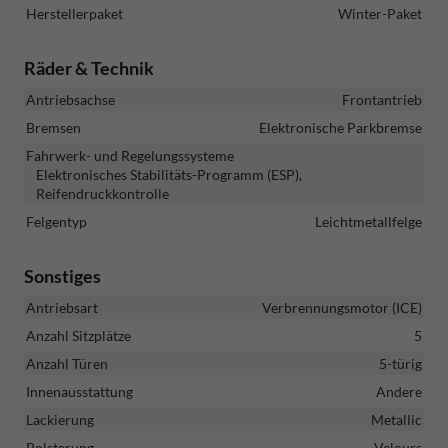
Herstellerpaket
Winter-Paket
Räder & Technik
Antriebsachse
Frontantrieb
Bremsen
Elektronische Parkbremse
Fahrwerk- und Regelungssysteme
Elektronisches Stabilitäts-Programm (ESP),
Reifendruckkontrolle
Felgentyp
Leichtmetallfelge
Sonstiges
Antriebsart
Verbrennungsmotor (ICE)
Anzahl Sitzplätze
5
Anzahl Türen
5-türig
Innenausstattung
Andere
Lackierung
Metallic
Polsterung
Velours