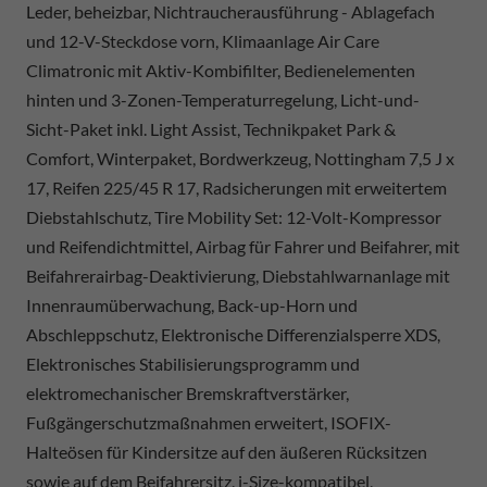
Leder, beheizbar, Nichtraucherausführung - Ablagefach
und 12-V-Steckdose vorn, Klimaanlage Air Care
Climatronic mit Aktiv-Kombifilter, Bedienelementen
hinten und 3-Zonen-Temperaturregelung, Licht-und-
Sicht-Paket inkl. Light Assist, Technikpaket Park &
Comfort, Winterpaket, Bordwerkzeug, Nottingham 7,5 J x
17, Reifen 225/45 R 17, Radsicherungen mit erweitertem
Diebstahlschutz, Tire Mobility Set: 12-Volt-Kompressor
und Reifendichtmittel, Airbag für Fahrer und Beifahrer, mit
Beifahrerairbag-Deaktivierung, Diebstahlwarnanlage mit
Innenraumüberwachung, Back-up-Horn und
Abschleppschutz, Elektronische Differenzialsperre XDS,
Elektronisches Stabilisierungsprogramm und
elektromechanischer Bremskraftverstärker,
Fußgängerschutzmaßnahmen erweitert, ISOFIX-
Halteösen für Kindersitze auf den äußeren Rücksitzen
sowie auf dem Beifahrersitz, i-Size-kompatibel,