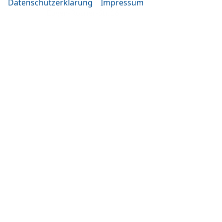
Datenschutzerklärung
Impressum
Eugen-Rosner-Str. 16
83278 Traunstein
Öffnungszeiten
Montag bis Mittwoch
10:00-19:00 Uhr
Donnerstag bis Freitag
14:00-20:00 Uhr
Samstag
09:00-14:00 Uhr