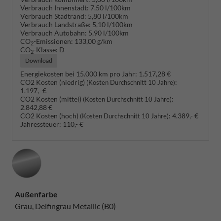
Verbrauch Innenstadt:
7,50 l/100km
Verbrauch Stadtrand:
5,80 l/100km
Verbrauch Landstraße:
5,10 l/100km
Verbrauch Autobahn:
5,90 l/100km
CO
-Emissionen:
133,00 g/km
2
CO
-Klasse:
D
2
Download
Energiekosten bei 15.000 km pro Jahr:
1.517,28 €
CO2 Kosten (niedrig)
:
(Kosten Durchschnitt 10 Jahre)
1.197,- €
CO2 Kosten (mittel)
:
(Kosten Durchschnitt 10 Jahre)
2.842,88 €
CO2 Kosten (hoch)
:
4.389,- €
(Kosten Durchschnitt 10 Jahre)
Jahressteuer:
110,- €
Außenfarbe
Grau, Delfingrau Metallic (B0)