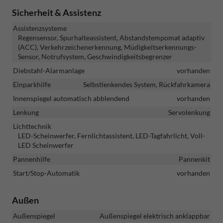
Sicherheit & Assistenz
Assistenzsysteme
Regensensor, Spurhalteassistent, Abstandstempomat adaptiv
(ACC), Verkehrzeichenerkennung, Müdigkeitserkennungs-
Sensor, Notrufsystem, Geschwindigkeitsbegrenzer
Diebstahl-Alarmanlage
vorhanden
Einparkhilfe
Selbstlenkendes System, Rückfahrkamera
Innenspiegel automatisch abblendend
vorhanden
Lenkung
Servolenkung
Lichttechnik
LED-Scheinwerfer, Fernlichtassistent, LED-Tagfahrlicht, Voll-
LED Scheinwerfer
Pannenhilfe
Pannenkit
Start/Stop-Automatik
vorhanden
Außen
Außenspiegel
Außenspiegel elektrisch anklappbar