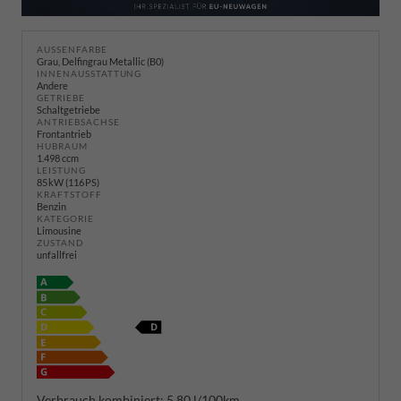
AUSSENFARBE
Grau, Delfingrau Metallic (B0)
INNENAUSSTATTUNG
Andere
GETRIEBE
Schaltgetriebe
ANTRIEBSACHSE
Frontantrieb
HUBRAUM
1.498 ccm
LEISTUNG
85 kW (116 PS)
KRAFTSTOFF
Benzin
KATEGORIE
Limousine
ZUSTAND
unfallfrei
Verbrauch kombiniert:
5,80 l/100km