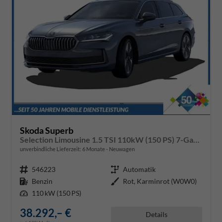
Skoda Superb
Selection Limousine 1.5 TSI 110kW (150 PS) 7-Gang DSG
unverbindliche Lieferzeit:
6 Monate
Neuwagen
Fahrzeugnr.
546223
Getriebe
Automatik
Kraftstoff
Benzin
Außenfarbe
Rot, Karminrot (W0W0)
Leistung
110 kW (150 PS)
38.292,– €
Details