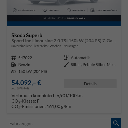
Skoda Superb
SportLine Limousine 2.0 TSI 150kW (204 PS) 7-Gang DSG
unverbindliche Lieferzeit:
6 Wochen
Neuwagen
Fahrzeugnr.
547022
Getriebe
Automatik
Kraftstoff
Benzin
Außenfarbe
Silber, Pebble Silber Metallic (
Leistung
150 kW (204 PS)
54.092,– €
Details
incl. 19% MwSt.
Verbrauch kombiniert:
6,90 l/100km
CO
-Klasse:
F
2
CO
-Emissionen:
161,00 g/km
2
Fahrzeugnr.