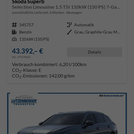
Skoda Superb
Selection Limousine 1.5 TSI 110kW (150 PS) 7-Gang DSG
unverbindliche Lieferzeit:
6 Wochen
Neuwagen
Fahrzeugnr.
545757
Getriebe
Automatik
Kraftstoff
Benzin
Außenfarbe
Grau, Graphite-Grau Metallic (5X
Leistung
110 kW (150 PS)
43.392,– €
Details
incl. 19% MwSt.
Verbrauch kombiniert:
6,20 l/100km
CO
-Klasse:
E
2
CO
-Emissionen:
142,00 g/km
2