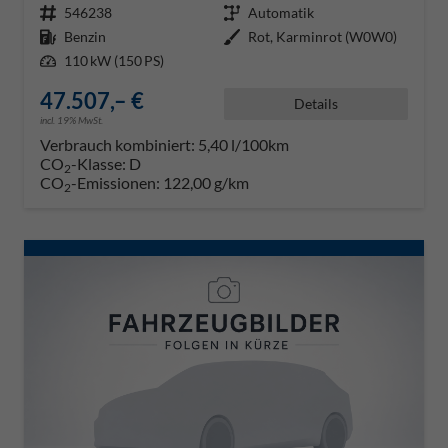
Fahrzeugnr.
546238
Getriebe
Automatik
Kraftstoff
Benzin
Außenfarbe
Rot, Karminrot (W0W0)
Leistung
110 kW (150 PS)
47.507,– €
Details
incl. 19% MwSt.
Verbrauch kombiniert:
5,40 l/100km
CO
-Klasse:
D
2
CO
-Emissionen:
122,00 g/km
2