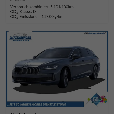
incl. 19% MwSt.
Verbrauch kombiniert:
5,10 l/100km
CO
-Klasse:
D
2
CO
-Emissionen:
117,00 g/km
2