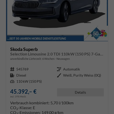
Skoda Superb
Selection Limousine 2.0 TDI 110kW (150 PS) 7-Gang DSG
unverbindliche Lieferzeit:
6 Wochen
Neuwagen
Fahrzeugnr.
545769
Getriebe
Automatik
Kraftstoff
Diesel
Außenfarbe
Weiß, Purity Weiss (0Q)
Leistung
110 kW (150 PS)
45.392,– €
Details
incl. 19% MwSt.
Verbrauch kombiniert:
5,70 l/100km
CO
-Klasse:
E
2
CO
-Emissionen:
149,00 g/km
2