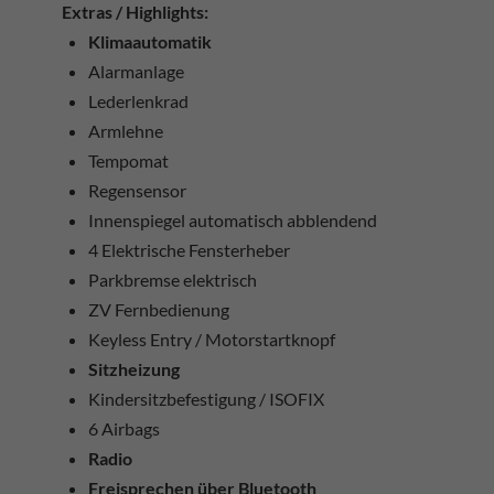
Extras / Highlights:
Klimaautomatik
Alarmanlage
Lederlenkrad
Armlehne
Tempomat
Regensensor
Innenspiegel automatisch abblendend
4 Elektrische Fensterheber
Parkbremse elektrisch
ZV Fernbedienung
Keyless Entry / Motorstartknopf
Sitzheizung
Kindersitzbefestigung / ISOFIX
6 Airbags
Radio
Freisprechen über Bluetooth