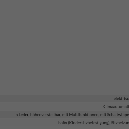
elektris
Klimaautomat
in Leder, höhenverstellbar, mit Multifunktionen, mit Schaltwipp
Isofix (Kindersitzbefestigung), Sitzheizu