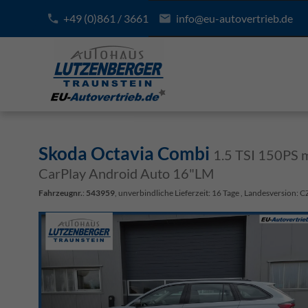
+49 (0)861 / 3661
info@eu-autovertrieb.de
Skoda Octavia Combi
1.5 TSI 150PS 
CarPlay Android Auto 16"LM
Fahrzeugnr.
:
543959
, unverbindliche Lieferzeit:
16 Tage
, Landesversion: C