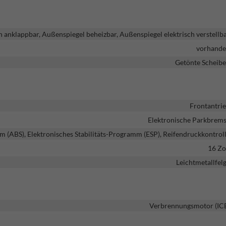
h anklappbar, Außenspiegel beheizbar, Außenspiegel elektrisch verstellb
vorhand
Getönte Scheib
Frontantri
Elektronische Parkbrem
m (ABS), Elektronisches Stabilitäts-Programm (ESP), Reifendruckkontrol
16 Zo
Leichtmetallfel
Verbrennungsmotor (IC