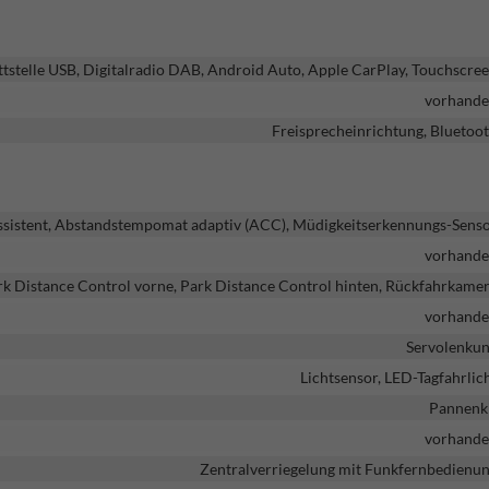
ttstelle USB, Digitalradio DAB, Android Auto, Apple CarPlay, Touchscre
vorhand
Freisprecheinrichtung, Bluetoo
ssistent, Abstandstempomat adaptiv (ACC), Müdigkeitserkennungs-Sens
vorhand
rk Distance Control vorne, Park Distance Control hinten, Rückfahrkame
vorhand
Servolenku
Lichtsensor, LED-Tagfahrlic
Pannenk
vorhand
Zentralverriegelung mit Funkfernbedienu