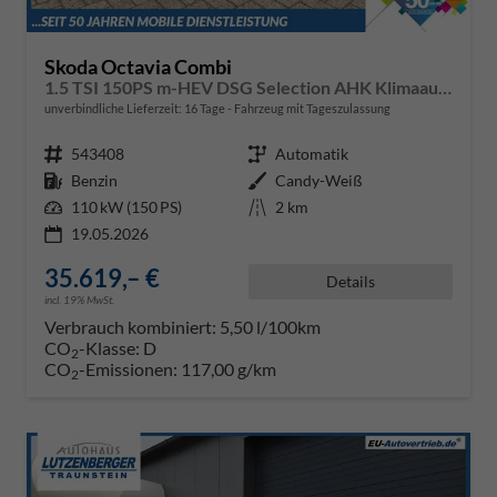
Skoda Octavia Combi
1.5 TSI 150PS m-HEV DSG Selection AHK Klimaautomatik ACC PDC v+h Rückf.Kamera Sitzheizung TWA Apple CarPlay Android Auto 16"LM
unverbindliche Lieferzeit:
16 Tage
Fahrzeug mit Tageszulassung
Fahrzeugnr.
543408
Getriebe
Automatik
Kraftstoff
Benzin
Außenfarbe
Candy-Weiß
Leistung
110 kW (150 PS)
Kilometerstand
2 km
19.05.2026
35.619,– €
Details
incl. 19% MwSt.
Verbrauch kombiniert:
5,50 l/100km
CO
-Klasse:
D
2
CO
-Emissionen:
117,00 g/km
2