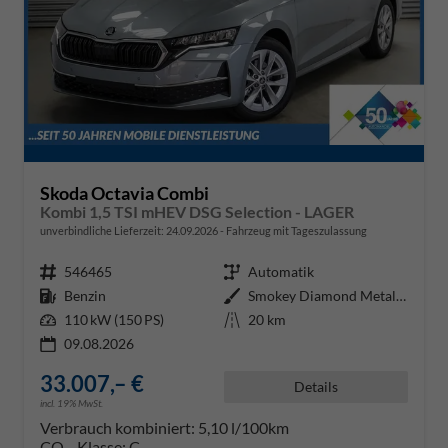
Skoda Octavia Combi
Kombi 1,5 TSI mHEV DSG Selection - LAGER
unverbindliche Lieferzeit:
24.09.2026
Fahrzeug mit Tageszulassung
Fahrzeugnr.
546465
Getriebe
Automatik
Kraftstoff
Benzin
Außenfarbe
Smokey Diamond Metallic ()
Leistung
110 kW (150 PS)
Kilometerstand
20 km
09.08.2026
33.007,– €
Details
incl. 19% MwSt.
Verbrauch kombiniert:
5,10 l/100km
CO
-Klasse:
C