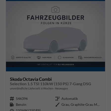
Skoda Octavia Combi
Selection 1.5 TSI 110kW (150 PS) 7-Gang DSG
unverbindliche Lieferzeit:
6 Wochen
Neuwagen
Fahrzeugnr.
546396
Getriebe
Automatik
Kraftstoff
Benzin
Außenfarbe
Grau, Graphite-Grau Metallic (5X
Leistung
110 kW (150 PS)