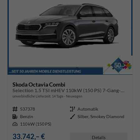
Skoda Octavia Combi
Selection 1.5 TSI mHEV 110kW (150 PS) 7-Gang-DSG
unverbindliche Lieferzeit:
14 Tage
Neuwagen
Fahrzeugnr.
537378
Getriebe
Automatik
Kraftstoff
Benzin
Außenfarbe
Silber, Smokey Diamond
Leistung
110 kW (150 PS)
33.742,– €
Details