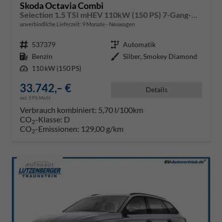
Skoda Octavia Combi
Selection 1.5 TSI mHEV 110kW (150 PS) 7-Gang-DSG
unverbindliche Lieferzeit:
9 Monate
Neuwagen
Fahrzeugnr.
537379
Getriebe
Automatik
Kraftstoff
Benzin
Außenfarbe
Silber, Smokey Diamond
Leistung
110 kW (150 PS)
33.742,– €
Details
incl. 19% MwSt.
Verbrauch kombiniert:
5,70 l/100km
CO
-Klasse:
D
2
CO
-Emissionen:
129,00 g/km
2