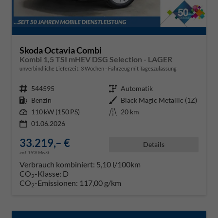
Skoda Octavia Combi
Kombi 1,5 TSI mHEV DSG Selection - LAGER
unverbindliche Lieferzeit:
3 Wochen
Fahrzeug mit Tageszulassung
Fahrzeugnr.
544595
Getriebe
Automatik
Kraftstoff
Benzin
Außenfarbe
Black Magic Metallic (1Z)
Leistung
110 kW (150 PS)
Kilometerstand
20 km
01.06.2026
33.219,– €
Details
incl. 19% MwSt.
Verbrauch kombiniert:
5,10 l/100km
CO
-Klasse:
D
2
CO
-Emissionen:
117,00 g/km
2