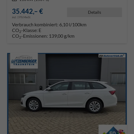
35.442,– €
Details
incl. 19% MwSt.
Verbrauch kombiniert:
6,10 l/100km
CO
-Klasse:
E
2
CO
-Emissionen:
139,00 g/km
2