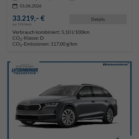
01.06.2026
33.219,– €
Details
incl. 19% MwSt.
Verbrauch kombiniert:
5,10 l/100km
CO
-Klasse:
D
2
CO
-Emissionen:
117,00 g/km
2