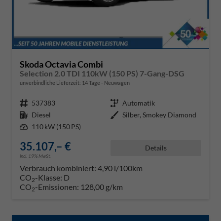
Skoda Octavia Combi
Selection 2.0 TDI 110kW (150 PS) 7-Gang-DSG
unverbindliche Lieferzeit:
14 Tage
Neuwagen
Fahrzeugnr.
537383
Getriebe
Automatik
Kraftstoff
Diesel
Außenfarbe
Silber, Smokey Diamond
Leistung
110 kW (150 PS)
35.107,– €
Details
incl. 19% MwSt.
Verbrauch kombiniert:
4,90 l/100km
CO
-Klasse:
D
2
CO
-Emissionen:
128,00 g/km
2