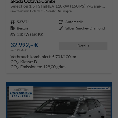
Skoda Octavia Combi
Selection 1.5 TSI mHEV 110kW (150 PS) 7-Gang-DSG
unverbindliche Lieferzeit:
9 Monate
Neuwagen
Fahrzeugnr.
537374
Getriebe
Automatik
Kraftstoff
Benzin
Außenfarbe
Silber, Smokey Diamond
Leistung
110 kW (150 PS)
32.992,– €
Details
incl. 19% MwSt.
Verbrauch kombiniert:
5,70 l/100km
CO
-Klasse:
D
2
CO
-Emissionen:
129,00 g/km
2