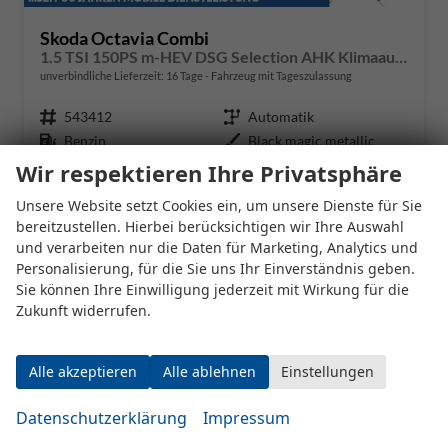
Skoda Octavia Combi
1.5 TSI 150PS m-HEV DSG Selection AHK Klimaautomatik ACC PDC v+h Rückf.Kamera Sitzheizung TWA Apple CarPlay Android Auto 16"LM
unverbindliche Lieferzeit:
16 Tage
Fahrzeug mit Tageszulassung
Fahrzeugnr.
543412
Getriebe
Automatik
Kraftstoff
Benzin
Außenfarbe
Black magic metallic
Leistung
110 kW (150 PS)
Kilometerstand
2 km
Wir respektieren Ihre Privatsphäre
19.05.2026
Unsere Website setzt Cookies ein, um unsere Dienste für Sie
35.619,– €
bereitzustellen. Hierbei berücksichtigen wir Ihre Auswahl
Details
und verarbeiten nur die Daten für Marketing, Analytics und
incl. 19% MwSt.
Personalisierung, für die Sie uns Ihr Einverständnis geben.
Verbrauch kombiniert:
5,50 l/100km
Sie können Ihre Einwilligung jederzeit mit Wirkung für die
CO
-Klasse:
D
2
CO
-Emissionen:
117,00 g/km
Zukunft widerrufen.
2
Datensätze pro Seite:
Alle akzeptieren
Alle ablehnen
Einstellungen
10
20
50
100
250
Datenschutzerklärung
Impressum