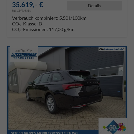
35.619,– €
Details
incl. 19% MwSt.
Verbrauch kombiniert:
5,50 l/100km
CO
-Klasse:
D
2
CO
-Emissionen:
117,00 g/km
2