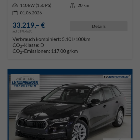
Leistung
110 kW (150 PS)
Kilometerstand
20 km
01.06.2026
33.219,– €
Details
incl. 19% MwSt.
Verbrauch kombiniert:
5,10 l/100km
CO
-Klasse:
D
2
CO
-Emissionen:
117,00 g/km
2