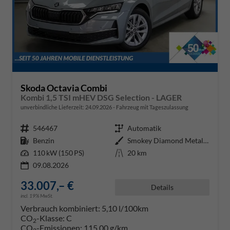
Skoda Octavia Combi
Kombi 1,5 TSI mHEV DSG Selection - LAGER
unverbindliche Lieferzeit:
24.09.2026
Fahrzeug mit Tageszulassung
Fahrzeugnr.
546467
Getriebe
Automatik
Kraftstoff
Benzin
Außenfarbe
Smokey Diamond Metallic ()
Leistung
110 kW (150 PS)
Kilometerstand
20 km
09.08.2026
33.007,– €
Details
incl. 19% MwSt.
Verbrauch kombiniert:
5,10 l/100km
CO
-Klasse:
C
2
CO
-Emissionen:
115,00 g/km