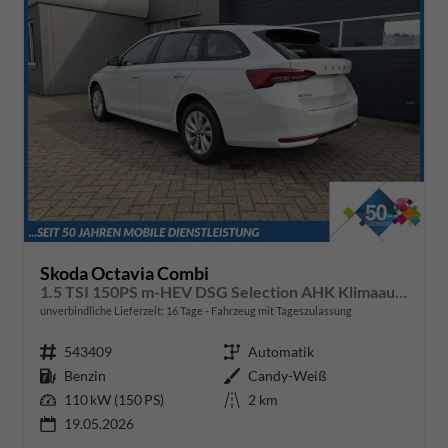
Skoda Octavia Combi
1.5 TSI 150PS m-HEV DSG Selection AHK Klimaautomatik ACC PDC v+h Rückf.Kamera Sitzheizung TWA Apple CarPlay Android Auto 16"LM
unverbindliche Lieferzeit:
16 Tage
Fahrzeug mit Tageszulassung
Fahrzeugnr.
543409
Getriebe
Automatik
Kraftstoff
Benzin
Außenfarbe
Candy-Weiß
Leistung
110 kW (150 PS)
Kilometerstand
2 km
19.05.2026