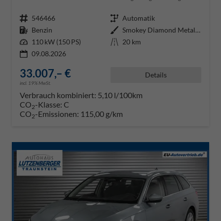
Fahrzeugnr.
546466
Getriebe
Automatik
Kraftstoff
Benzin
Außenfarbe
Smokey Diamond Metallic ()
Leistung
110 kW (150 PS)
Kilometerstand
20 km
09.08.2026
33.007,– €
Details
incl. 19% MwSt.
Verbrauch kombiniert:
5,10 l/100km
CO
-Klasse:
C
2
CO
-Emissionen:
115,00 g/km
2