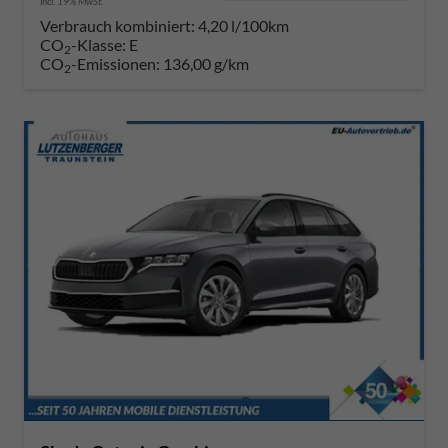
incl. 19% MwSt.
Verbrauch kombiniert:
4,20 l/100km
CO
-Klasse:
E
2
CO
-Emissionen:
136,00 g/km
2