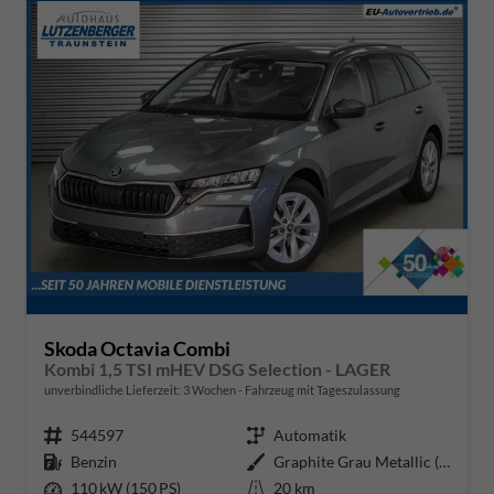
Skoda Octavia Combi
Kombi 1,5 TSI mHEV DSG Selection - LAGER
unverbindliche Lieferzeit:
3 Wochen
Fahrzeug mit Tageszulassung
Fahrzeugnr.
544597
Getriebe
Automatik
Kraftstoff
Benzin
Außenfarbe
Graphite Grau Metallic (5X)
Leistung
110 kW (150 PS)
Kilometerstand
20 km