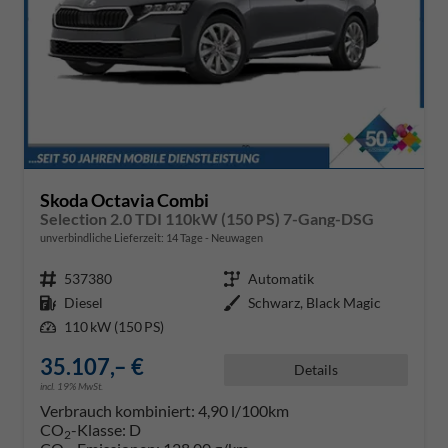
Skoda Octavia Combi
Selection 2.0 TDI 110kW (150 PS) 7-Gang-DSG
unverbindliche Lieferzeit:
14 Tage
Neuwagen
Fahrzeugnr.
537380
Getriebe
Automatik
Kraftstoff
Diesel
Außenfarbe
Schwarz, Black Magic
Leistung
110 kW (150 PS)
35.107,– €
Details
incl. 19% MwSt.
Verbrauch kombiniert:
4,90 l/100km
CO
-Klasse:
D
2