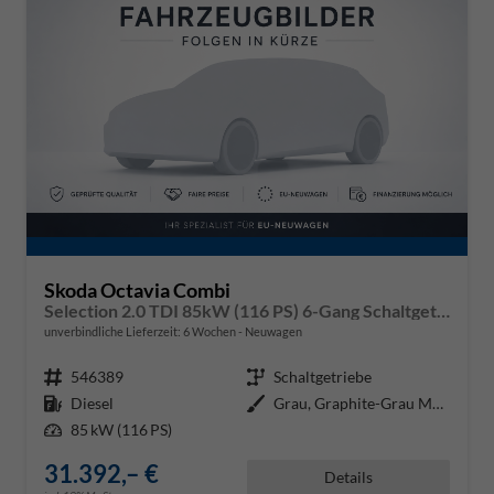
Skoda Octavia Combi
Selection 2.0 TDI 85kW (116 PS) 6-Gang Schaltgetriebe
unverbindliche Lieferzeit:
6 Wochen
Neuwagen
Fahrzeugnr.
546389
Getriebe
Schaltgetriebe
Kraftstoff
Diesel
Außenfarbe
Grau, Graphite-Grau Metallic (5X
Leistung
85 kW (116 PS)
31.392,– €
Details