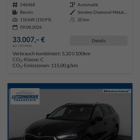
Fahrzeugnr.
546468
Getriebe
Automatik
Kraftstoff
Benzin
Außenfarbe
Smokey Diamond Metallic ()
Leistung
110 kW (150 PS)
Kilometerstand
20 km
09.08.2026
33.007,– €
Details
incl. 19% MwSt.
Verbrauch kombiniert:
5,10 l/100km
CO
-Klasse:
C
2
CO
-Emissionen:
115,00 g/km
2