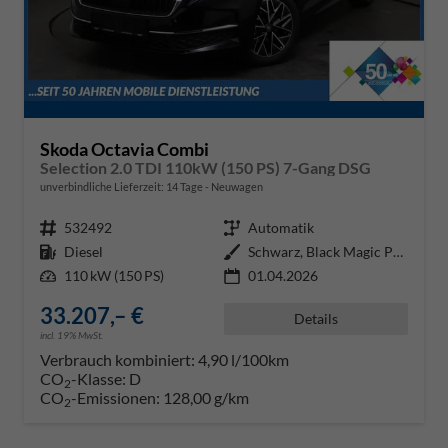
Skoda Octavia Combi
Selection 2.0 TDI 110kW (150 PS) 7-Gang DSG
unverbindliche Lieferzeit:
14 Tage
Neuwagen
Fahrzeugnr.
532492
Getriebe
Automatik
Kraftstoff
Diesel
Außenfarbe
Schwarz, Black Magic Perleffekt
Leistung
110 kW (150 PS)
01.04.2026
33.207,– €
Details
incl. 19% MwSt.
Verbrauch kombiniert:
4,90 l/100km
CO
-Klasse:
D
2
CO
-Emissionen:
128,00 g/km
2