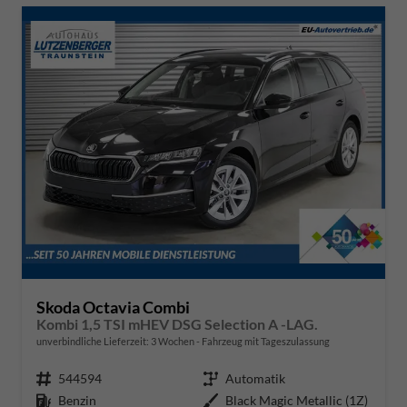
Skoda Octavia Combi
Kombi 1,5 TSI mHEV DSG Selection A -LAG.
unverbindliche Lieferzeit:
3 Wochen
Fahrzeug mit Tageszulassung
Fahrzeugnr.
544594
Getriebe
Automatik
Kraftstoff
Benzin
Außenfarbe
Black Magic Metallic (1Z)