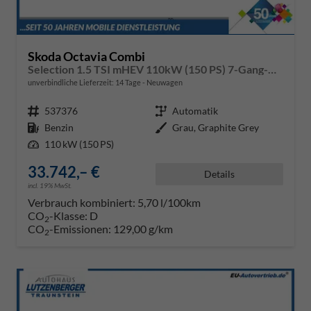
Skoda Octavia Combi
Selection 1.5 TSI mHEV 110kW (150 PS) 7-Gang-DSG
unverbindliche Lieferzeit:
14 Tage
Neuwagen
Fahrzeugnr.
537376
Getriebe
Automatik
Kraftstoff
Benzin
Außenfarbe
Grau, Graphite Grey
Leistung
110 kW (150 PS)
33.742,– €
Details
incl. 19% MwSt.
Verbrauch kombiniert:
5,70 l/100km
CO
-Klasse:
D
2
CO
-Emissionen:
129,00 g/km
2