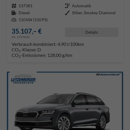
Fahrzeugnr.
537381
Getriebe
Automatik
Kraftstoff
Diesel
Außenfarbe
Silber, Smokey Diamond
Leistung
110 kW (150 PS)
35.107,– €
Details
incl. 19% MwSt.
Verbrauch kombiniert:
4,90 l/100km
CO
-Klasse:
D
2
CO
-Emissionen:
128,00 g/km
2