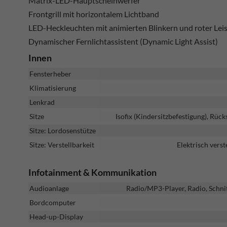
Matrix-LED-Hauptscheinwerfer
Frontgrill mit horizontalem Lichtband
LED-Heckleuchten mit animierten Blinkern und roter Lei
Dynamischer Fernlichtassistent (Dynamic Light Assist)
Innen
Fensterheber
Klimatisierung
Lenkrad
Sitze
Isofix (Kindersitzbefestigung), Rück
Sitze: Lordosenstütze
Sitze: Verstellbarkeit
Elektrisch verst
Infotainment & Kommunikation
Audioanlage
Radio/MP3-Player, Radio, Schni
Bordcomputer
Head-up-Display