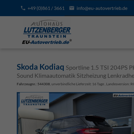
+49 (0)861 / 3661
info@eu-autovertrieb.de
Skoda Kodiaq
Sportline 1.5 TSI 204P
Sound Klimaautomatik Sitzheizung Lenkradhe
Fahrzeugnr.
:
544308
, unverbindliche Lieferzeit:
16 Tage
, Landesversion: 