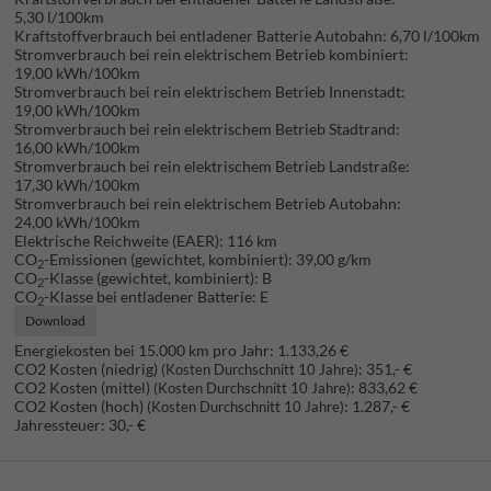
5,30 l/100km
Kraftstoffverbrauch bei entladener Batterie Autobahn:
6,70 l/100km
Stromverbrauch bei rein elektrischem Betrieb kombiniert:
19,00 kWh/100km
Stromverbrauch bei rein elektrischem Betrieb Innenstadt:
19,00 kWh/100km
Stromverbrauch bei rein elektrischem Betrieb Stadtrand:
16,00 kWh/100km
Stromverbrauch bei rein elektrischem Betrieb Landstraße:
17,30 kWh/100km
Stromverbrauch bei rein elektrischem Betrieb Autobahn:
24,00 kWh/100km
Elektrische Reichweite (EAER):
116 km
CO
-Emissionen (gewichtet, kombiniert):
39,00 g/km
2
CO
-Klasse (gewichtet, kombiniert):
B
2
CO
-Klasse bei entladener Batterie:
E
2
Download
Energiekosten bei 15.000 km pro Jahr:
1.133,26 €
CO2 Kosten (niedrig)
:
351,- €
(Kosten Durchschnitt 10 Jahre)
CO2 Kosten (mittel)
:
833,62 €
(Kosten Durchschnitt 10 Jahre)
CO2 Kosten (hoch)
:
1.287,- €
(Kosten Durchschnitt 10 Jahre)
Jahressteuer:
30,- €