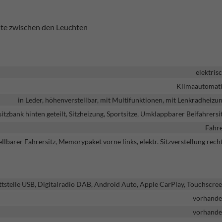
ste zwischen den Leuchten
elektris
Klimaautomat
in Leder, höhenverstellbar, mit Multifunktionen, mit Lenkradheizu
sitzbank hinten geteilt, Sitzheizung, Sportsitze, Umklappbarer Beifahrersi
Fahr
ellbarer Fahrersitz, Memorypaket vorne links, elektr. Sitzverstellung rech
ttstelle USB, Digitalradio DAB, Android Auto, Apple CarPlay, Touchscre
vorhand
vorhand