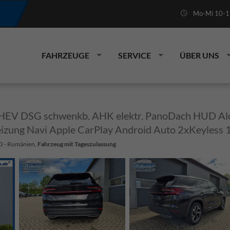
Mo-Mi 10-19
FAHRZEUGE
SERVICE
ÜBER UNS
S PHEV DSG schwenkb. AHK elektr. PanoDach HUD
izung Navi Apple CarPlay Android Auto 2xKeyless 
RO - Rumänien,
Fahrzeug mit Tageszulassung