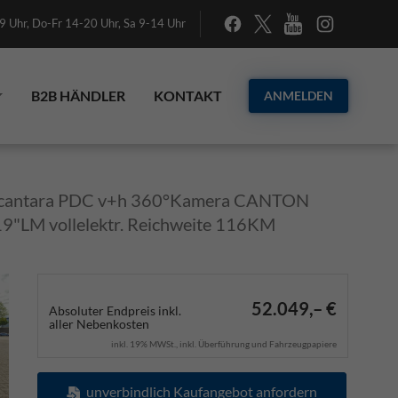
 Uhr, Do-Fr 14-20 Uhr, Sa 9-14 Uhr
B2B HÄNDLER
KONTAKT
ANMELDEN
 Alcantara PDC v+h 360°Kamera CANTON
19"LM vollelektr. Reichweite 116KM
52.049,– €
Absoluter Endpreis inkl.
aller Nebenkosten
inkl. 19% MWSt., inkl. Überführung und Fahrzeugpapiere
unverbindlich Kaufangebot anfordern