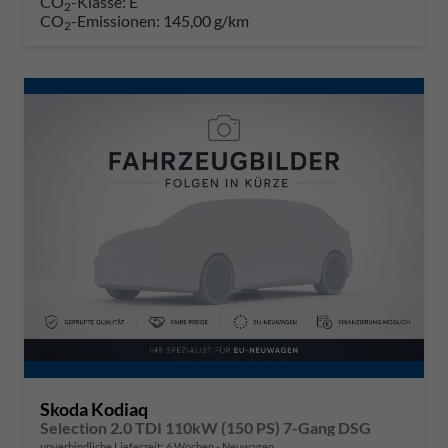
CO
-Klasse:
E
2
CO
-Emissionen:
145,00 g/km
2
Skoda Kodiaq
Selection 2.0 TDI 110kW (150 PS) 7-Gang DSG
unverbindliche Lieferzeit:
6 Wochen
Neuwagen