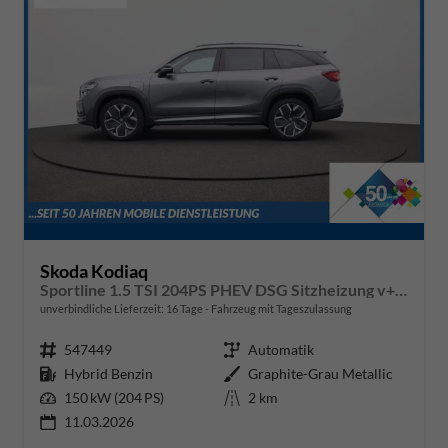
Skoda Kodiaq
Sportline 1.5 TSI 204PS PHEV DSG Sitzheizung v+h Frontscheibe beheizb. 20"LM schwenkb. AHK elektr. PanoDach Alcantara PDC Rückf.Kamera Klimaautomatik Lenkradheizung Navi Apple CarPlay Android Auto 2xKeyless vollelektr. Reichweite 116KM
unverbindliche Lieferzeit:
16 Tage
Fahrzeug mit Tageszulassung
Fahrzeugnr.
547449
Getriebe
Automatik
Kraftstoff
Hybrid Benzin
Außenfarbe
Graphite-Grau Metallic
Leistung
150 kW (204 PS)
Kilometerstand
2 km
11.03.2026