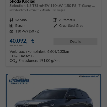
Skoda Kodiaq
Selection 1.5 TSI mHEV 110kW (150 PS) 7-Gang-DSG
unverbindliche Lieferzeit:
9 Monate
Neuwagen
Fahrzeugnr.
537386
Getriebe
Automatik
Kraftstoff
Benzin
Außenfarbe
Grau, Steel Grey
Leistung
110 kW (150 PS)
40.092,– €
Details
incl. 19% MwSt.
Verbrauch kombiniert:
6,60 l/100km
CO
-Klasse:
G
2
CO
-Emissionen:
191,00 g/km
2