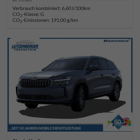
incl. 19% MwSt.
Verbrauch kombiniert:
6,60 l/100km
CO
-Klasse:
G
2
CO
-Emissionen:
191,00 g/km
2