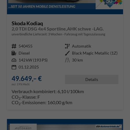
Skoda Kodiaq
2,0 TDI DSG 4x4 Sportline,AHK schwe -LAG.
unverbindliche Lieferzeit:
3 Wochen
Fahrzeug mit Tageszulassung
Fahrzeugnr.
540455
Getriebe
Automatik
Kraftstoff
Diesel
Außenfarbe
Black Magic Metallic (1Z)
Leistung
142 kW (193 PS)
Kilometerstand
30 km
01.12.2025
49.649,– €
Details
incl. 19% MwSt.
Verbrauch kombiniert:
6,10 l/100km
CO
-Klasse:
F
2
CO
-Emissionen:
160,00 g/km
2