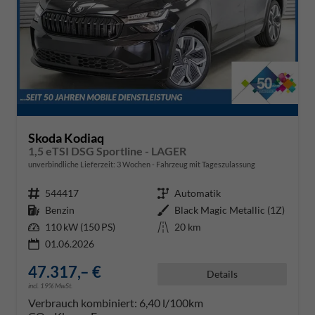
Skoda Kodiaq
1,5 eTSI DSG Sportline - LAGER
unverbindliche Lieferzeit:
3 Wochen
Fahrzeug mit Tageszulassung
Fahrzeugnr.
544417
Getriebe
Automatik
Kraftstoff
Benzin
Außenfarbe
Black Magic Metallic (1Z)
Leistung
110 kW (150 PS)
Kilometerstand
20 km
01.06.2026
47.317,– €
Details
incl. 19% MwSt.
Verbrauch kombiniert:
6,40 l/100km