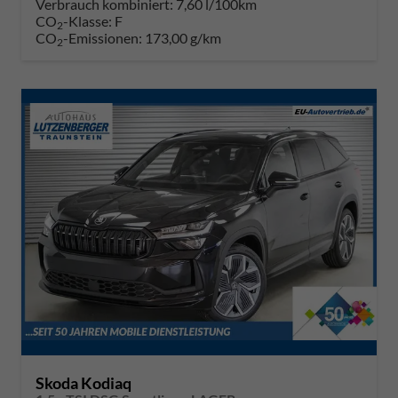
Verbrauch kombiniert:
7,60 l/100km
CO
-Klasse:
F
2
CO
-Emissionen:
173,00 g/km
2
Skoda Kodiaq