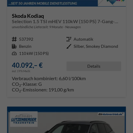
Skoda Kodiaq
Selection 1.5 TSI mHEV 110kW (150 PS) 7-Gang-DSG
unverbindliche Lieferzeit:
9 Monate
Neuwagen
Fahrzeugnr.
537392
Getriebe
Automatik
Kraftstoff
Benzin
Außenfarbe
Silber, Smokey Diamond
Leistung
110 kW (150 PS)
40.092,– €
Details
incl. 19% MwSt.
Verbrauch kombiniert:
6,60 l/100km
CO
-Klasse:
G
2
CO
-Emissionen:
191,00 g/km
2