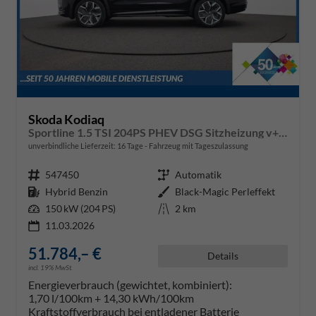
Skoda Kodiaq
Sportline 1.5 TSI 204PS PHEV DSG Sitzheizung v+h Frontscheibe beheizb. 20"LM schwenkb. AHK elektr. PanoDach Alcantara PDC Rückf.Kamera Klimaautomatik Lenkradheizung Navi Apple CarPlay Android Auto 2xKeyless vollelektr. Reichweite 116KM
unverbindliche Lieferzeit:
16 Tage
Fahrzeug mit Tageszulassung
Fahrzeugnr.
547450
Getriebe
Automatik
Kraftstoff
Hybrid Benzin
Außenfarbe
Black-Magic Perleffekt
Leistung
150 kW (204 PS)
Kilometerstand
2 km
11.03.2026
51.784,– €
Details
incl. 19% MwSt.
Energieverbrauch (gewichtet, kombiniert):
1,70 l/100km + 14,30 kWh/100km
Kraftstoffverbrauch bei entladener Batterie