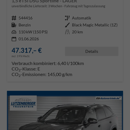
1,5 eTSI DSG Sportline - LAGER
unverbindliche Lieferzeit:
3 Wochen
Fahrzeug mit Tageszulassung
Fahrzeugnr.
544416
Getriebe
Automatik
Kraftstoff
Benzin
Außenfarbe
Black Magic Metallic (1Z)
Leistung
110 kW (150 PS)
Kilometerstand
20 km
01.06.2026
47.317,– €
Details
incl. 19% MwSt.
Verbrauch kombiniert:
6,40 l/100km
CO
-Klasse:
E
2
CO
-Emissionen:
145,00 g/km
2