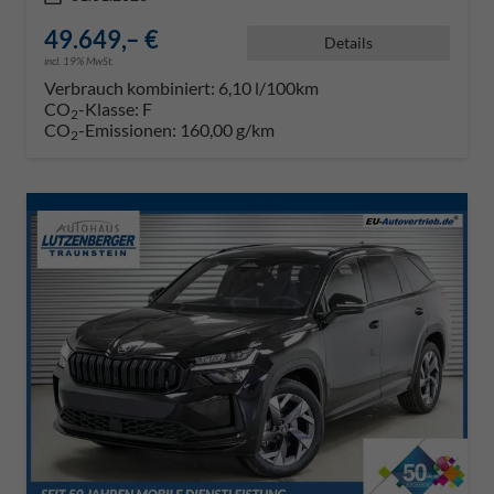
49.649,– €
Details
incl. 19% MwSt.
Verbrauch kombiniert:
6,10 l/100km
CO
-Klasse:
F
2
CO
-Emissionen:
160,00 g/km
2