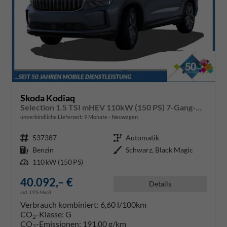
Skoda Kodiaq
Selection 1.5 TSI mHEV 110kW (150 PS) 7-Gang-DSG
unverbindliche Lieferzeit:
9 Monate
Neuwagen
Fahrzeugnr.
537387
Getriebe
Automatik
Kraftstoff
Benzin
Außenfarbe
Schwarz, Black Magic
Leistung
110 kW (150 PS)
40.092,– €
Details
incl. 19% MwSt.
Verbrauch kombiniert:
6,60 l/100km
CO
-Klasse:
G
2
CO
-Emissionen:
191,00 g/km
2