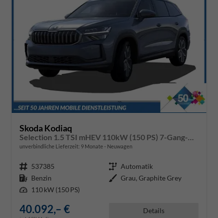
Skoda Kodiaq
Selection 1.5 TSI mHEV 110kW (150 PS) 7-Gang-DSG
unverbindliche Lieferzeit:
9 Monate
Neuwagen
Fahrzeugnr.
537385
Getriebe
Automatik
Kraftstoff
Benzin
Außenfarbe
Grau, Graphite Grey
Leistung
110 kW (150 PS)
40.092,– €
Details