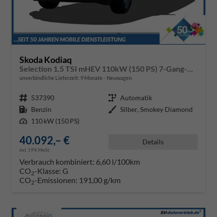
Skoda Kodiaq
Selection 1.5 TSI mHEV 110kW (150 PS) 7-Gang-DSG
unverbindliche Lieferzeit:
9 Monate
Neuwagen
Fahrzeugnr.
537390
Getriebe
Automatik
Kraftstoff
Benzin
Außenfarbe
Silber, Smokey Diamond
Leistung
110 kW (150 PS)
40.092,– €
Details
incl. 19% MwSt.
Verbrauch kombiniert:
6,60 l/100km
CO
-Klasse:
G
2
CO
-Emissionen:
191,00 g/km
2