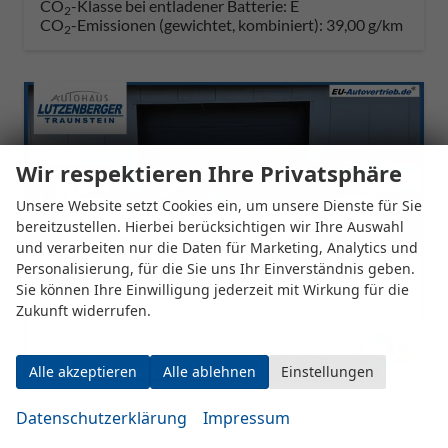
CO
-Klasse bei entladener Batterie:
E
2
CO
-Emissionen (gewichtet, kombiniert):
39,00 g/km
2
Wir respektieren Ihre Privatsphäre
Unsere Website setzt Cookies ein, um unsere Dienste für Sie
bereitzustellen. Hierbei berücksichtigen wir Ihre Auswahl
und verarbeiten nur die Daten für Marketing, Analytics und
Personalisierung, für die Sie uns Ihr Einverständnis geben.
Sie können Ihre Einwilligung jederzeit mit Wirkung für die
Zukunft widerrufen.
Alle akzeptieren
Alle ablehnen
Einstellungen
Skoda Kodiaq
Datenschutzerklärung
Impressum
Sportline 1.5 TSI 204PS PHEV DSG schwenkb. AHK elektr. PanoDach HUD Alcantara PDC v+h 360°Kamera CANTON Sound Klimaautomatik Sitzheizung Lenkradheizung Navi Apple CarPlay Android Auto 2xKeyless 19"LM vollelektr. Reichweite 116KM