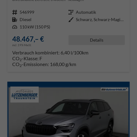
Fahrzeugnr.
546999
Getriebe
Automatik
Kraftstoff
Diesel
Außenfarbe
Schwarz, Schwarz-Magic Perleffek
Leistung
110 kW (150 PS)
48.467,– €
Details
incl. 19% MwSt.
Verbrauch kombiniert:
6,40 l/100km
CO
-Klasse:
F
2
CO
-Emissionen:
168,00 g/km
2