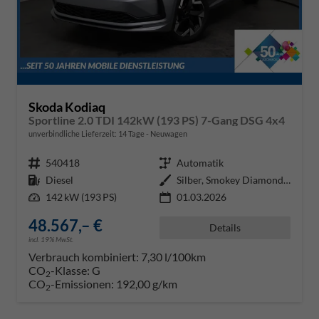
Skoda Kodiaq
Sportline 2.0 TDI 142kW (193 PS) 7-Gang DSG 4x4
unverbindliche Lieferzeit:
14 Tage
Neuwagen
Fahrzeugnr.
540418
Getriebe
Automatik
Kraftstoff
Diesel
Außenfarbe
Silber, Smokey Diamond-Silber Me
Leistung
142 kW (193 PS)
01.03.2026
48.567,– €
Details
incl. 19% MwSt.
Verbrauch kombiniert:
7,30 l/100km
CO
-Klasse:
G
2
CO
-Emissionen:
192,00 g/km
2