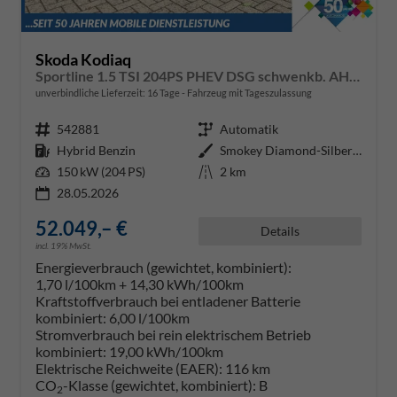
Skoda Kodiaq
Sportline 1.5 TSI 204PS PHEV DSG schwenkb. AHK elektr. PanoDach HUD Alcantara PDC v+h 360°Kamera CANTON Sound Klimaautomatik Sitzheizung Lenkradheizung Navi Apple CarPlay Android Auto 2xKeyless 19"LM vollelektr. Reichweite 116KM
unverbindliche Lieferzeit:
16 Tage
Fahrzeug mit Tageszulassung
Fahrzeugnr.
542881
Getriebe
Automatik
Kraftstoff
Hybrid Benzin
Außenfarbe
Smokey Diamond-Silber Metallic
Leistung
150 kW (204 PS)
Kilometerstand
2 km
28.05.2026
52.049,– €
Details
incl. 19% MwSt.
Energieverbrauch (gewichtet, kombiniert):
1,70 l/100km + 14,30 kWh/100km
Kraftstoffverbrauch bei entladener Batterie
kombiniert:
6,00 l/100km
Stromverbrauch bei rein elektrischem Betrieb
kombiniert:
19,00 kWh/100km
Elektrische Reichweite (EAER):
116 km
CO
-Klasse (gewichtet, kombiniert):
B
2