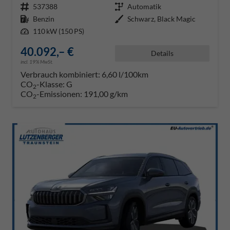
Fahrzeugnr.
537388
Getriebe
Automatik
Kraftstoff
Benzin
Außenfarbe
Schwarz, Black Magic
Leistung
110 kW (150 PS)
40.092,– €
Details
incl. 19% MwSt.
Verbrauch kombiniert:
6,60 l/100km
CO
-Klasse:
G
2
CO
-Emissionen:
191,00 g/km
2