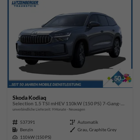
Skoda Kodiaq
Selection 1.5 TSI mHEV 110kW (150 PS) 7-Gang-DSG
unverbindliche Lieferzeit:
9 Monate
Neuwagen
Fahrzeugnr.
537391
Getriebe
Automatik
Kraftstoff
Benzin
Außenfarbe
Grau, Graphite Grey
Leistung
110 kW (150 PS)