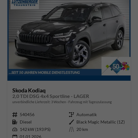
Skoda Kodiaq
2,0 TDI DSG 4x4 Sportline - LAGER
unverbindliche Lieferzeit:
3 Wochen
Fahrzeug mit Tageszulassung
Fahrzeugnr.
540456
Getriebe
Automatik
Kraftstoff
Diesel
Außenfarbe
Black Magic Metallic (1Z)
Leistung
142 kW (193 PS)
Kilometerstand
20 km
01.01.2026