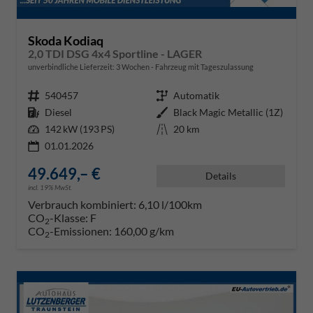
Skoda Kodiaq
2,0 TDI DSG 4x4 Sportline - LAGER
unverbindliche Lieferzeit:
3 Wochen
Fahrzeug mit Tageszulassung
Fahrzeugnr.
540457
Getriebe
Automatik
Kraftstoff
Diesel
Außenfarbe
Black Magic Metallic (1Z)
Leistung
142 kW (193 PS)
Kilometerstand
20 km
01.01.2026
49.649,– €
Details
incl. 19% MwSt.
Verbrauch kombiniert:
6,10 l/100km
CO
-Klasse:
F
2
CO
-Emissionen:
160,00 g/km
2