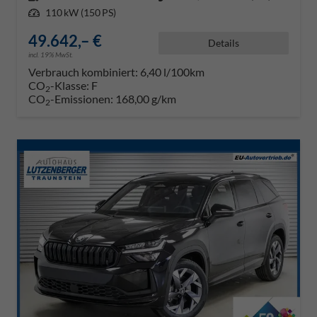
Leistung
110 kW (150 PS)
49.642,– €
Details
incl. 19% MwSt.
Verbrauch kombiniert:
6,40 l/100km
CO
-Klasse:
F
2
CO
-Emissionen:
168,00 g/km
2