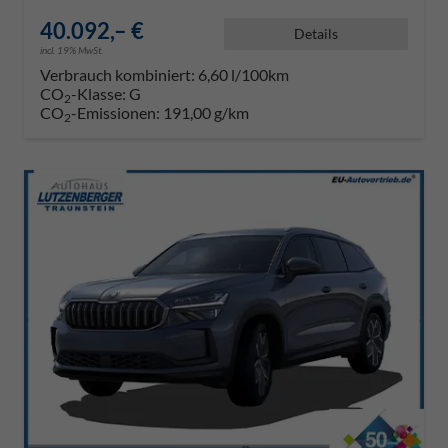
40.092,– €
Details
incl. 19% MwSt.
Verbrauch kombiniert:
6,60 l/100km
CO
-Klasse:
G
2
CO
-Emissionen:
191,00 g/km
2