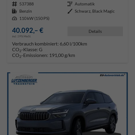
Fahrzeugnr.
537388
Getriebe
Automatik
Kraftstoff
Benzin
Außenfarbe
Schwarz, Black Magic
Leistung
110 kW (150 PS)
40.092,– €
Details
incl. 19% MwSt.
Verbrauch kombiniert:
6,60 l/100km
CO
-Klasse:
G
2
CO
-Emissionen:
191,00 g/km
2