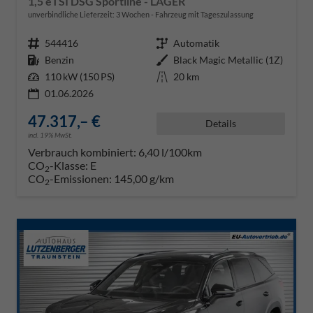
1,5 eTSI DSG Sportline - LAGER
unverbindliche Lieferzeit:
3 Wochen
Fahrzeug mit Tageszulassung
Fahrzeugnr.
544416
Getriebe
Automatik
Kraftstoff
Benzin
Außenfarbe
Black Magic Metallic (1Z)
Leistung
110 kW (150 PS)
Kilometerstand
20 km
01.06.2026
47.317,– €
Details
incl. 19% MwSt.
Verbrauch kombiniert:
6,40 l/100km
CO
-Klasse:
E
2
CO
-Emissionen:
145,00 g/km
2