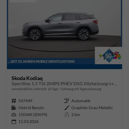
Skoda Kodiaq
Sportline 1.5 TSI 204PS PHEV DSG Sitzheizung v+h Frontscheibe beheizb. 20"LM schwenkb. AHK elektr. PanoDach Alcantara PDC Rückf.Kamera Klimaautomatik Lenkradheizung Navi Apple CarPlay Android Auto 2xKeyless vollelektr. Reichweite 116KM
unverbindliche Lieferzeit:
16 Tage
Fahrzeug mit Tageszulassung
Fahrzeugnr.
547449
Getriebe
Automatik
Kraftstoff
Hybrid Benzin
Außenfarbe
Graphite-Grau Metallic
Leistung
150 kW (204 PS)
Kilometerstand
2 km
11.03.2026