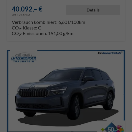
40.092,– €
Details
incl. 19% MwSt.
Verbrauch kombiniert:
6,60 l/100km
CO
-Klasse:
G
2
CO
-Emissionen:
191,00 g/km
2