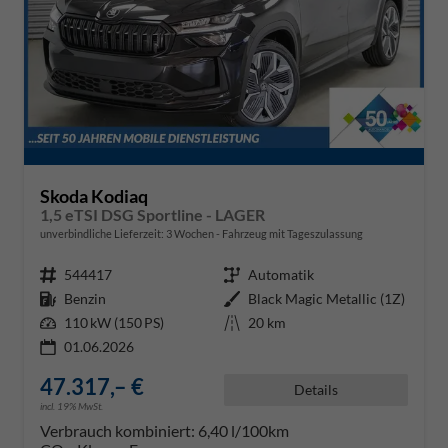
Skoda Kodiaq
1,5 eTSI DSG Sportline - LAGER
unverbindliche Lieferzeit:
3 Wochen
Fahrzeug mit Tageszulassung
Fahrzeugnr.
544417
Getriebe
Automatik
Kraftstoff
Benzin
Außenfarbe
Black Magic Metallic (1Z)
Leistung
110 kW (150 PS)
Kilometerstand
20 km
01.06.2026
47.317,– €
Details
incl. 19% MwSt.
Verbrauch kombiniert:
6,40 l/100km