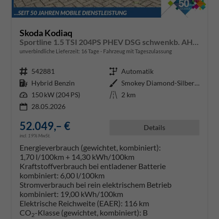
Skoda Kodiaq
Sportline 1.5 TSI 204PS PHEV DSG schwenkb. AHK elektr. PanoDach HUD Alcantara PDC v+h 360°Kamera CANTON Sound Klimaautomatik Sitzheizung Lenkradheizung Navi Apple CarPlay Android Auto 2xKeyless 19"LM vollelektr. Reichweite 116KM
unverbindliche Lieferzeit:
16 Tage
Fahrzeug mit Tageszulassung
Fahrzeugnr.
542881
Getriebe
Automatik
Kraftstoff
Hybrid Benzin
Außenfarbe
Smokey Diamond-Silber Metallic
Leistung
150 kW (204 PS)
Kilometerstand
2 km
28.05.2026
52.049,– €
Details
incl. 19% MwSt.
Energieverbrauch (gewichtet, kombiniert):
1,70 l/100km + 14,30 kWh/100km
Kraftstoffverbrauch bei entladener Batterie
kombiniert:
6,00 l/100km
Stromverbrauch bei rein elektrischem Betrieb
kombiniert:
19,00 kWh/100km
Elektrische Reichweite (EAER):
116 km
CO
-Klasse (gewichtet, kombiniert):
B
2