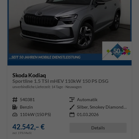
Skoda Kodiaq
Sportline 1.5 TSI mHEV 110kW 150 PS DSG
unverbindliche Lieferzeit:
14 Tage
Neuwagen
Fahrzeugnr.
540381
Getriebe
Automatik
Kraftstoff
Benzin
Außenfarbe
Silber, Smokey Diamond-Silber Me
Leistung
110 kW (150 PS)
01.03.2026
42.542,– €
Details
incl. 19% MwSt.