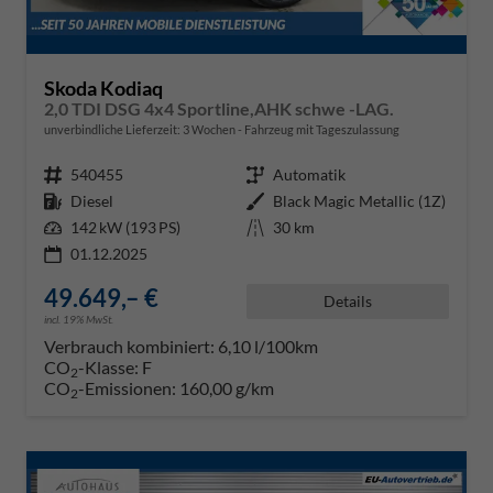
Skoda Kodiaq
2,0 TDI DSG 4x4 Sportline,AHK schwe -LAG.
unverbindliche Lieferzeit:
3 Wochen
Fahrzeug mit Tageszulassung
Fahrzeugnr.
540455
Getriebe
Automatik
Kraftstoff
Diesel
Außenfarbe
Black Magic Metallic (1Z)
Leistung
142 kW (193 PS)
Kilometerstand
30 km
01.12.2025
49.649,– €
Details
incl. 19% MwSt.
Verbrauch kombiniert:
6,10 l/100km
CO
-Klasse:
F
2
CO
-Emissionen:
160,00 g/km
2