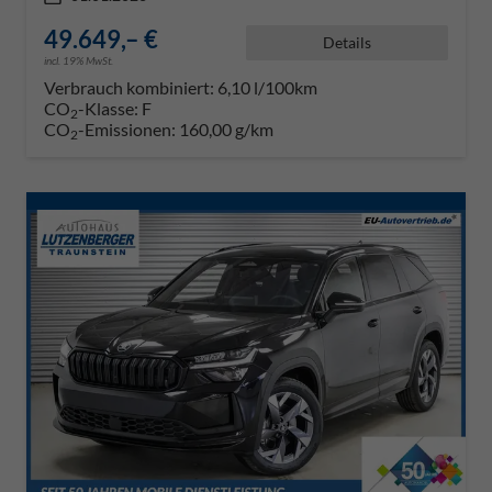
49.649,– €
Details
incl. 19% MwSt.
Verbrauch kombiniert:
6,10 l/100km
CO
-Klasse:
F
2
CO
-Emissionen:
160,00 g/km
2