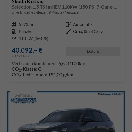
Skoda Kodiaq
Selection 1.5 TSI mHEV 110kW (150 PS) 7-Gang-DSG
unverbindliche Lieferzeit:
9 Monate
Neuwagen
Fahrzeugnr.
537386
Getriebe
Automatik
Kraftstoff
Benzin
Außenfarbe
Grau, Steel Grey
Leistung
110 kW (150 PS)
40.092,– €
Details
incl. 19% MwSt.
Verbrauch kombiniert:
6,60 l/100km
CO
-Klasse:
G
2
CO
-Emissionen:
191,00 g/km
2