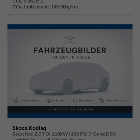
CO
-Klasse:
E
2
CO
-Emissionen:
145,00 g/km
2
Skoda Kodiaq
Selection 2.0 TDI 110kW (150 PS) 7-Gang DSG
unverbindliche Lieferzeit:
6 Wochen
Neuwagen