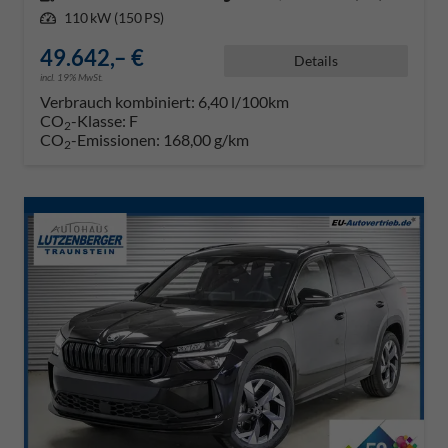
Leistung
110 kW (150 PS)
49.642,– €
Details
incl. 19% MwSt.
Verbrauch kombiniert:
6,40 l/100km
CO
-Klasse:
F
2
CO
-Emissionen:
168,00 g/km
2