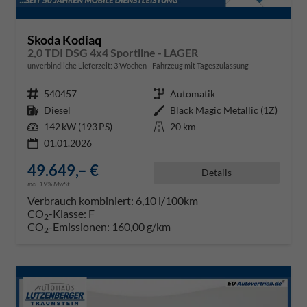
Skoda Kodiaq
2,0 TDI DSG 4x4 Sportline - LAGER
unverbindliche Lieferzeit:
3 Wochen
Fahrzeug mit Tageszulassung
Fahrzeugnr.
540457
Getriebe
Automatik
Kraftstoff
Diesel
Außenfarbe
Black Magic Metallic (1Z)
Leistung
142 kW (193 PS)
Kilometerstand
20 km
01.01.2026
49.649,– €
Details
incl. 19% MwSt.
Verbrauch kombiniert:
6,10 l/100km
CO
-Klasse:
F
2
CO
-Emissionen:
160,00 g/km
2