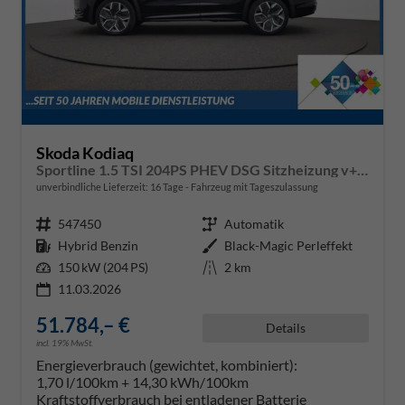
Skoda Kodiaq
Sportline 1.5 TSI 204PS PHEV DSG Sitzheizung v+h Frontscheibe beheizb. 20"LM schwenkb. AHK elektr. PanoDach Alcantara PDC Rückf.Kamera Klimaautomatik Lenkradheizung Navi Apple CarPlay Android Auto 2xKeyless vollelektr. Reichweite 116KM
unverbindliche Lieferzeit:
16 Tage
Fahrzeug mit Tageszulassung
Fahrzeugnr.
547450
Getriebe
Automatik
Kraftstoff
Hybrid Benzin
Außenfarbe
Black-Magic Perleffekt
Leistung
150 kW (204 PS)
Kilometerstand
2 km
11.03.2026
51.784,– €
Details
incl. 19% MwSt.
Energieverbrauch (gewichtet, kombiniert):
1,70 l/100km + 14,30 kWh/100km
Kraftstoffverbrauch bei entladener Batterie