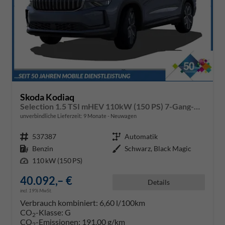
Skoda Kodiaq
Selection 1.5 TSI mHEV 110kW (150 PS) 7-Gang-DSG
unverbindliche Lieferzeit:
9 Monate
Neuwagen
Fahrzeugnr.
537387
Getriebe
Automatik
Kraftstoff
Benzin
Außenfarbe
Schwarz, Black Magic
Leistung
110 kW (150 PS)
40.092,– €
Details
incl. 19% MwSt.
Verbrauch kombiniert:
6,60 l/100km
CO
-Klasse:
G
2
CO
-Emissionen:
191,00 g/km
2