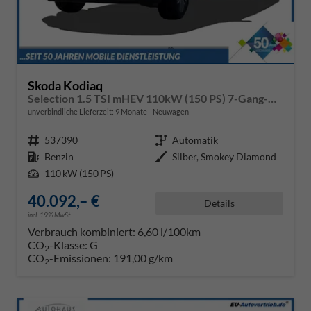
Skoda Kodiaq
Selection 1.5 TSI mHEV 110kW (150 PS) 7-Gang-DSG
unverbindliche Lieferzeit:
9 Monate
Neuwagen
Fahrzeugnr.
537390
Getriebe
Automatik
Kraftstoff
Benzin
Außenfarbe
Silber, Smokey Diamond
Leistung
110 kW (150 PS)
40.092,– €
Details
incl. 19% MwSt.
Verbrauch kombiniert:
6,60 l/100km
CO
-Klasse:
G
2
CO
-Emissionen:
191,00 g/km
2