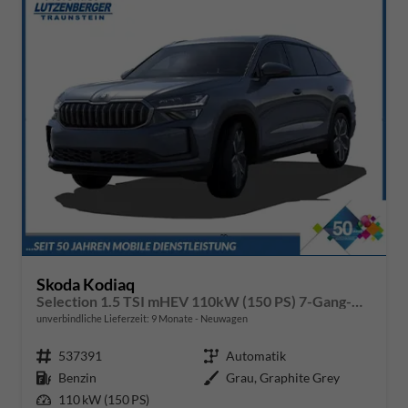
Skoda Kodiaq
Selection 1.5 TSI mHEV 110kW (150 PS) 7-Gang-DSG
unverbindliche Lieferzeit:
9 Monate
Neuwagen
Fahrzeugnr.
537391
Getriebe
Automatik
Kraftstoff
Benzin
Außenfarbe
Grau, Graphite Grey
Leistung
110 kW (150 PS)