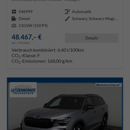
Fahrzeugnr.
546999
Getriebe
Automatik
Kraftstoff
Diesel
Außenfarbe
Schwarz, Schwarz-Magic Perleffek
Leistung
110 kW (150 PS)
48.467,– €
Details
incl. 19% MwSt.
Verbrauch kombiniert:
6,40 l/100km
CO
-Klasse:
F
2
CO
-Emissionen:
168,00 g/km
2