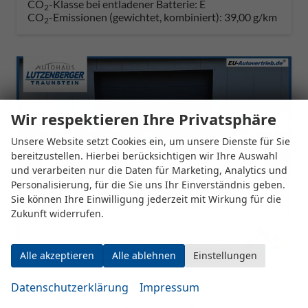
CO
-Klasse bei entladener Batterie:
E
2
CO
-Emissionen (gewichtet, kombiniert):
39,00 g/km
2
Wir respektieren Ihre Privatsphäre
Unsere Website setzt Cookies ein, um unsere Dienste für Sie
bereitzustellen. Hierbei berücksichtigen wir Ihre Auswahl
und verarbeiten nur die Daten für Marketing, Analytics und
Personalisierung, für die Sie uns Ihr Einverständnis geben.
Sie können Ihre Einwilligung jederzeit mit Wirkung für die
Zukunft widerrufen.
Alle akzeptieren
Alle ablehnen
Einstellungen
Skoda Kodiaq
Datenschutzerklärung
Impressum
Sportline 1.5 TSI 204PS PHEV DSG schwenkb. AHK elektr. PanoDach HUD Alcantara PDC v+h 360°Kamera CANTON Sound Klimaautomatik Sitzheizung Lenkradheizung Navi Apple CarPlay Android Auto 2xKeyless 19"LM vollelektr. Reichweite 116KM