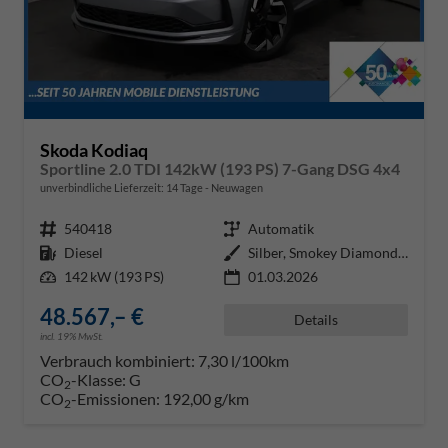
Skoda Kodiaq
Sportline 2.0 TDI 142kW (193 PS) 7-Gang DSG 4x4
unverbindliche Lieferzeit:
14 Tage
Neuwagen
Fahrzeugnr.
540418
Getriebe
Automatik
Kraftstoff
Diesel
Außenfarbe
Silber, Smokey Diamond-Silber Me
Leistung
142 kW (193 PS)
01.03.2026
48.567,– €
Details
incl. 19% MwSt.
Verbrauch kombiniert:
7,30 l/100km
CO
-Klasse:
G
2
CO
-Emissionen:
192,00 g/km
2