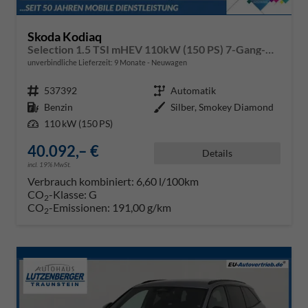
Skoda Kodiaq
Selection 1.5 TSI mHEV 110kW (150 PS) 7-Gang-DSG
unverbindliche Lieferzeit:
9 Monate
Neuwagen
Fahrzeugnr.
537392
Getriebe
Automatik
Kraftstoff
Benzin
Außenfarbe
Silber, Smokey Diamond
Leistung
110 kW (150 PS)
40.092,– €
Details
incl. 19% MwSt.
Verbrauch kombiniert:
6,60 l/100km
CO
-Klasse:
G
2
CO
-Emissionen:
191,00 g/km
2