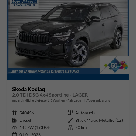
Skoda Kodiaq
2,0 TDI DSG 4x4 Sportline - LAGER
unverbindliche Lieferzeit:
3 Wochen
Fahrzeug mit Tageszulassung
Fahrzeugnr.
540456
Getriebe
Automatik
Kraftstoff
Diesel
Außenfarbe
Black Magic Metallic (1Z)
Leistung
142 kW (193 PS)
Kilometerstand
20 km
01.01.2026