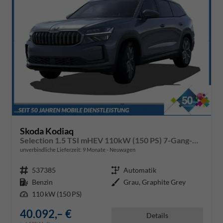
Skoda Kodiaq
Selection 1.5 TSI mHEV 110kW (150 PS) 7-Gang-DSG
unverbindliche Lieferzeit:
9 Monate
Neuwagen
Fahrzeugnr.
537385
Getriebe
Automatik
Kraftstoff
Benzin
Außenfarbe
Grau, Graphite Grey
Leistung
110 kW (150 PS)
40.092,– €
Details