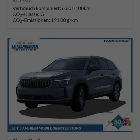
incl. 19% MwSt.
Verbrauch kombiniert:
6,60 l/100km
CO
-Klasse:
G
2
CO
-Emissionen:
191,00 g/km
2