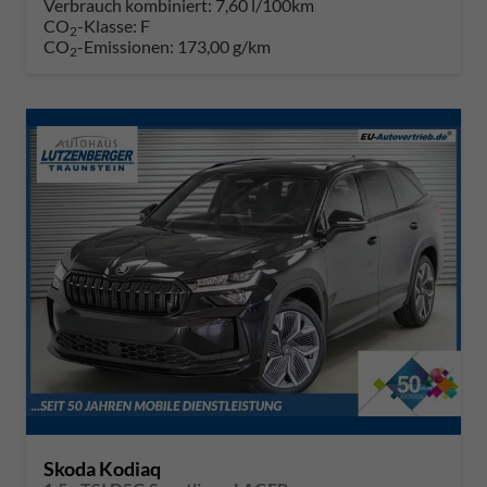
Verbrauch kombiniert:
7,60 l/100km
CO
-Klasse:
F
2
CO
-Emissionen:
173,00 g/km
2
Skoda Kodiaq