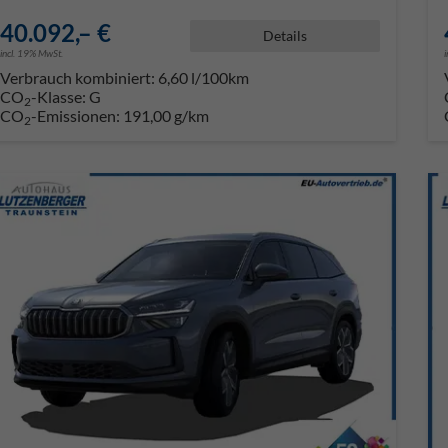
40.092,– €
Details
incl. 19% MwSt.
Verbrauch kombiniert:
6,60 l/100km
CO
-Klasse:
G
2
CO
-Emissionen:
191,00 g/km
2