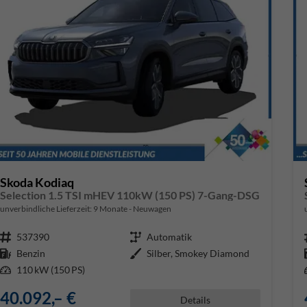
Skoda Kodiaq
Selection 1.5 TSI mHEV 110kW (150 PS) 7-Gang-DSG
unverbindliche Lieferzeit:
9 Monate
Neuwagen
Fahrzeugnr.
537390
Getriebe
Automatik
Kraftstoff
Benzin
Außenfarbe
Silber, Smokey Diamond
Leistung
110 kW (150 PS)
40.092,– €
Details