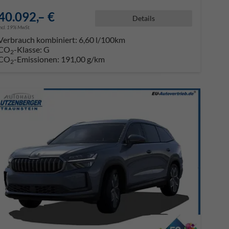
40.092,– €
Details
incl. 19% MwSt.
Verbrauch kombiniert:
6,60 l/100km
CO
-Klasse:
G
2
CO
-Emissionen:
191,00 g/km
2