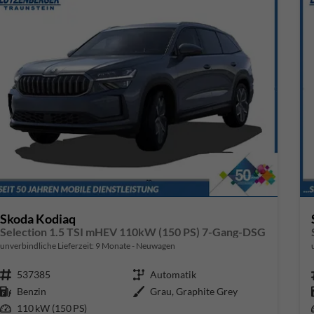
Skoda Kodiaq
Selection 1.5 TSI mHEV 110kW (150 PS) 7-Gang-DSG
unverbindliche Lieferzeit:
9 Monate
Neuwagen
Fahrzeugnr.
537385
Getriebe
Automatik
Kraftstoff
Benzin
Außenfarbe
Grau, Graphite Grey
Leistung
110 kW (150 PS)