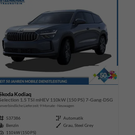
Skoda Kodiaq
Selection 1.5 TSI mHEV 110kW (150 PS) 7-Gang-DSG
unverbindliche Lieferzeit:
9 Monate
Neuwagen
Fahrzeugnr.
537386
Getriebe
Automatik
Kraftstoff
Benzin
Außenfarbe
Grau, Steel Grey
Leistung
110 kW (150 PS)