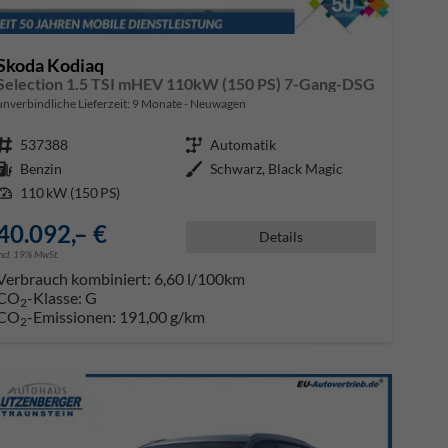
Skoda Kodiaq
Selection 1.5 TSI mHEV 110kW (150 PS) 7-Gang-DSG
unverbindliche Lieferzeit:
9 Monate
Neuwagen
Fahrzeugnr.
537388
Getriebe
Automatik
Kraftstoff
Benzin
Außenfarbe
Schwarz, Black Magic
Leistung
110 kW (150 PS)
40.092,– €
Details
incl. 19% MwSt.
Verbrauch kombiniert:
6,60 l/100km
CO
-Klasse:
G
2
CO
-Emissionen:
191,00 g/km
2