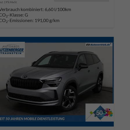
incl. 19% MwSt.
Verbrauch kombiniert:
6,60 l/100km
CO
-Klasse:
G
2
CO
-Emissionen:
191,00 g/km
2