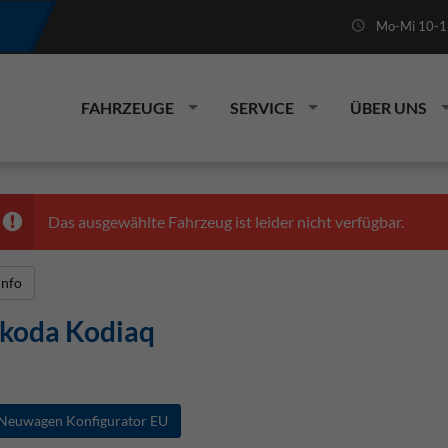
Mo-Mi 10-19
FAHRZEUGE
SERVICE
ÜBER UNS
Das ausgewählte Fahrzeug ist leider nicht verfügbar.
Info
koda Kodiaq
Neuwagen Konfigurator EU