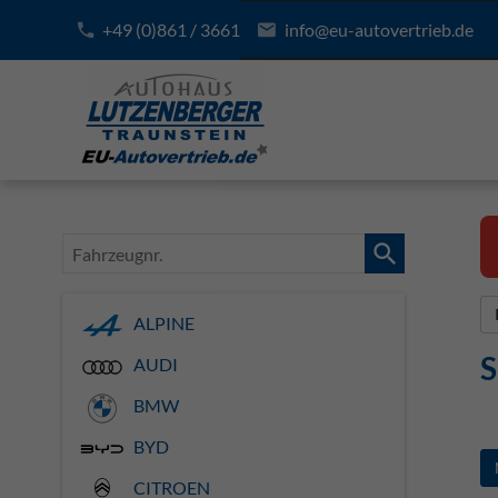
+49 (0)861 / 3661
info@eu-autovertrieb.de
Fahrzeugnr.
ALPINE
S
AUDI
BMW
BYD
CITROEN