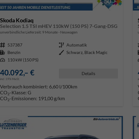
Skoda Kodiaq
Selection 1.5 TSI mHEV 110kW (150 PS) 7-Gang-DSG
unverbindliche Lieferzeit:
9 Monate
Neuwagen
Fahrzeugnr.
537387
Getriebe
Automatik
Kraftstoff
Benzin
Außenfarbe
Schwarz, Black Magic
Leistung
110 kW (150 PS)
40.092,– €
Details
incl. 19% MwSt.
Verbrauch kombiniert:
6,60 l/100km
CO
-Klasse:
G
2
CO
-Emissionen:
191,00 g/km
2