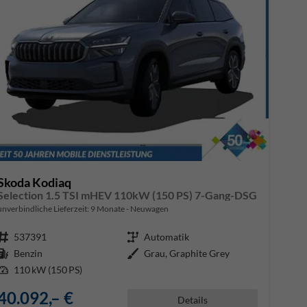
Skoda Kodiaq
Selection 1.5 TSI mHEV 110kW (150 PS) 7-Gang-DSG
unverbindliche Lieferzeit:
9 Monate
Neuwagen
Fahrzeugnr.
537391
Getriebe
Automatik
Kraftstoff
Benzin
Außenfarbe
Grau, Graphite Grey
Leistung
110 kW (150 PS)
40.092,– €
Details