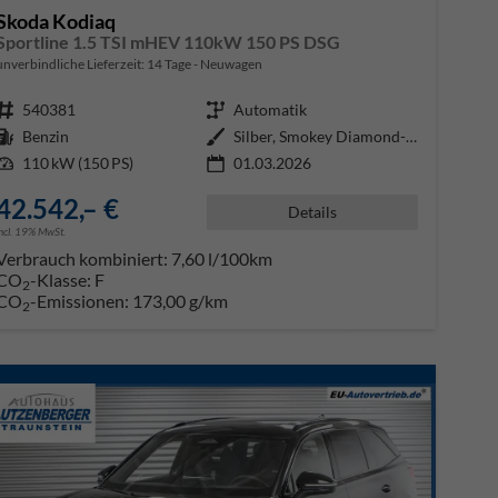
Skoda Kodiaq
Sportline 1.5 TSI mHEV 110kW 150 PS DSG
unverbindliche Lieferzeit:
14 Tage
Neuwagen
Fahrzeugnr.
540381
Getriebe
Automatik
Kraftstoff
Benzin
Außenfarbe
Silber, Smokey Diamond-Silber Me
Leistung
110 kW (150 PS)
01.03.2026
42.542,– €
Details
incl. 19% MwSt.
Verbrauch kombiniert:
7,60 l/100km
CO
-Klasse:
F
2
CO
-Emissionen:
173,00 g/km
2