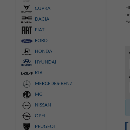
Hi
CUPRA
un
DACIA
Fa
FIAT
FORD
HONDA
HYUNDAI
KIA
MERCEDES-BENZ
MG
NISSAN
OPEL
PEUGEOT