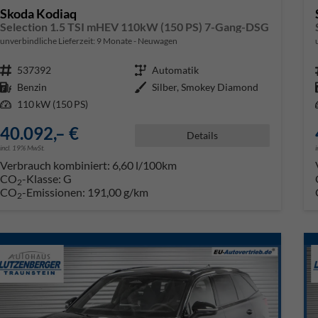
Skoda Kodiaq
Selection 1.5 TSI mHEV 110kW (150 PS) 7-Gang-DSG
unverbindliche Lieferzeit:
9 Monate
Neuwagen
Fahrzeugnr.
537392
Getriebe
Automatik
Kraftstoff
Benzin
Außenfarbe
Silber, Smokey Diamond
Leistung
110 kW (150 PS)
40.092,– €
Details
incl. 19% MwSt.
Verbrauch kombiniert:
6,60 l/100km
CO
-Klasse:
G
2
CO
-Emissionen:
191,00 g/km
2