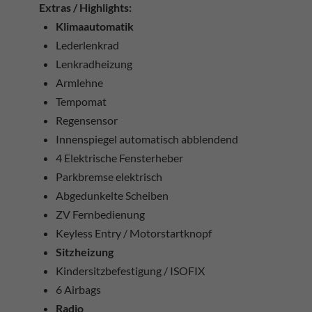
Extras / Highlights:
Klimaautomatik
Lederlenkrad
Lenkradheizung
Armlehne
Tempomat
Regensensor
Innenspiegel automatisch abblendend
4 Elektrische Fensterheber
Parkbremse elektrisch
Abgedunkelte Scheiben
ZV Fernbedienung
Keyless Entry / Motorstartknopf
Sitzheizung
Kindersitzbefestigung / ISOFIX
6 Airbags
Radio