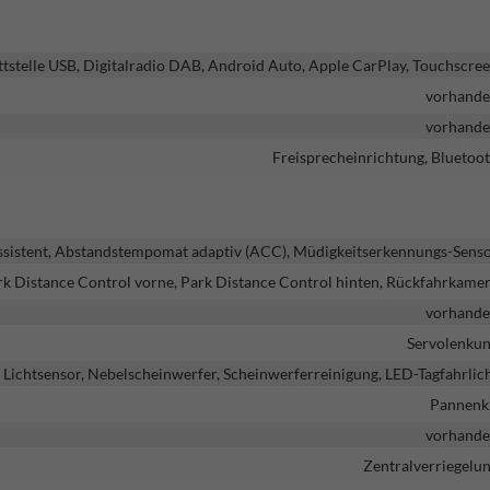
ttstelle USB, Digitalradio DAB, Android Auto, Apple CarPlay, Touchscre
vorhand
vorhand
Freisprecheinrichtung, Bluetoo
ssistent, Abstandstempomat adaptiv (ACC), Müdigkeitserkennungs-Sens
rk Distance Control vorne, Park Distance Control hinten, Rückfahrkame
vorhand
Servolenku
Lichtsensor, Nebelscheinwerfer, Scheinwerferreinigung, LED-Tagfahrlic
Pannenk
vorhand
Zentralverriegelu