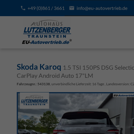
+49 (0)861 / 3661
info@eu-autovertrieb.de
Skoda Karoq
1.5 TSI 150PS DSG Selecti
CarPlay Android Auto 17"LM
Fahrzeugnr.
:
543138
, unverbindliche Lieferzeit:
16 Tage
, Landesversion: C