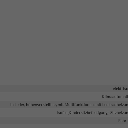
elektris
Klimaautomat
in Leder, höhenverstellbar, mit Multifunktionen, mit Lenkradheizu
Isofix (Kindersitzbefestigung), Sitzheizu
Fahr