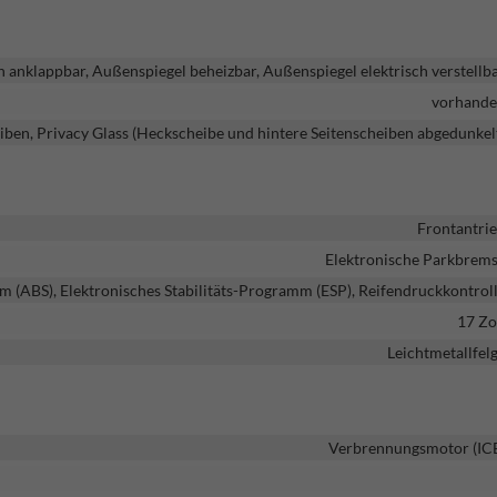
h anklappbar, Außenspiegel beheizbar, Außenspiegel elektrisch verstellb
vorhand
iben, Privacy Glass (Heckscheibe und hintere Seitenscheiben abgedunkel
Frontantri
Elektronische Parkbrem
m (ABS), Elektronisches Stabilitäts-Programm (ESP), Reifendruckkontrol
17 Zo
Leichtmetallfel
Verbrennungsmotor (IC