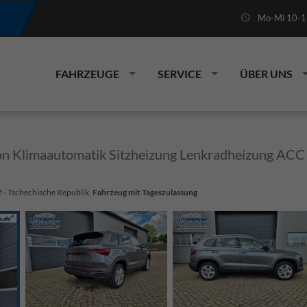
Mo-Mi 10-19
FAHRZEUGE
SERVICE
ÜBER UNS
on Klimaautomatik Sitzheizung Lenkradheizung AC
Z - Tschechische Republik,
Fahrzeug mit Tageszulassung