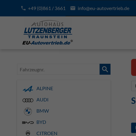
+49 (0)861 / 3661
info@eu-autovertrieb.de
Fahrzeugnr.
ALPINE
S
AUDI
BMW
BYD
CITROEN