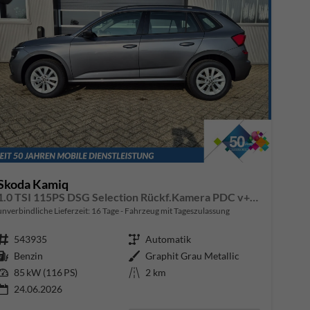
Skoda Kamiq
1.0 TSI 115PS DSG Selection Rückf.Kamera PDC v+h Sitzheizung Klimaautomatik Skoda-Radio Apple CarPlay + Android Auto Tempomat Garantieverlängerung 16"LM
unverbindliche Lieferzeit:
16 Tage
Fahrzeug mit Tageszulassung
Fahrzeugnr.
543935
Getriebe
Automatik
Kraftstoff
Benzin
Außenfarbe
Graphit Grau Metallic
Leistung
85 kW (116 PS)
Kilometerstand
2 km
24.06.2026