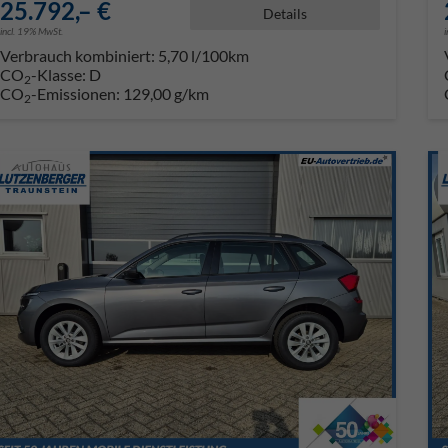
25.792,– €
Details
incl. 19% MwSt.
Verbrauch kombiniert:
5,70 l/100km
CO
-Klasse:
D
2
CO
-Emissionen:
129,00 g/km
2