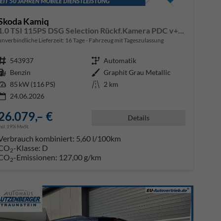
Skoda Kamiq
1.0 TSI 115PS DSG Selection Rückf.Kamera PDC v+h Sitzheizung Klimaautomatik Skoda-Radio Apple CarPlay + Android Auto Tempomat Garantieverlängerung 16"LM
unverbindliche Lieferzeit:
16 Tage
Fahrzeug mit Tageszulassung
Fahrzeugnr.
543937
Getriebe
Automatik
Kraftstoff
Benzin
Außenfarbe
Graphit Grau Metallic
Leistung
85 kW (116 PS)
Kilometerstand
2 km
24.06.2026
26.079,– €
Details
incl. 19% MwSt.
Verbrauch kombiniert:
5,60 l/100km
CO
-Klasse:
D
2
CO
-Emissionen:
127,00 g/km
2