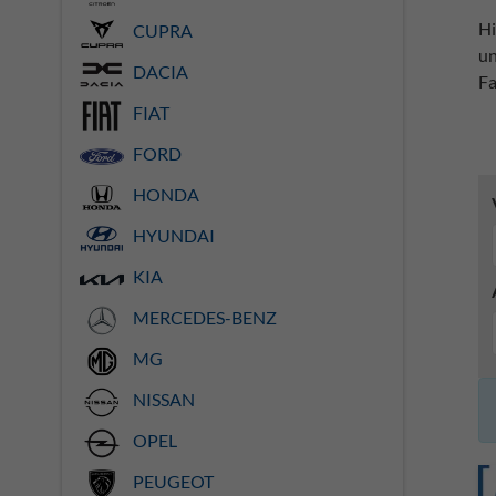
Hi
CUPRA
un
DACIA
Fa
FIAT
FORD
HONDA
HYUNDAI
KIA
MERCEDES-BENZ
MG
NISSAN
OPEL
PEUGEOT