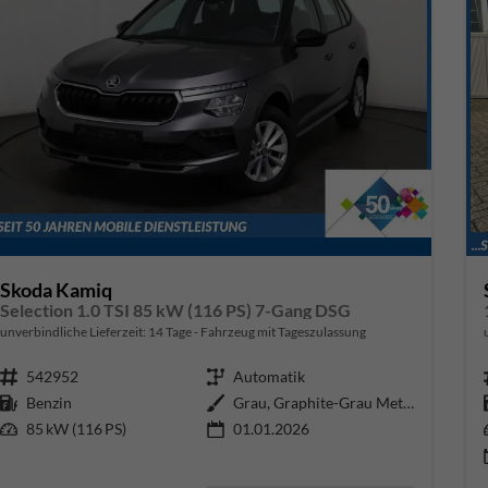
Skoda Kamiq
Selection 1.0 TSI 85 kW (116 PS) 7-Gang DSG
unverbindliche Lieferzeit:
14 Tage
Fahrzeug mit Tageszulassung
Fahrzeugnr.
542952
Getriebe
Automatik
Kraftstoff
Benzin
Außenfarbe
Grau, Graphite-Grau Metallic (5X
Leistung
85 kW (116 PS)
01.01.2026