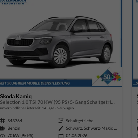
Skoda Kamiq
Selection 1.0 TSI 70 KW (95 PS) 5-Gang Schaltgetriebe
unverbindliche Lieferzeit:
14 Tage
Neuwagen
Fahrzeugnr.
543364
Getriebe
Schaltgetriebe
Kraftstoff
Benzin
Außenfarbe
Schwarz, Schwarz-Magic Perleffek
Leistung
70 kW (95 PS)
01.06.2026