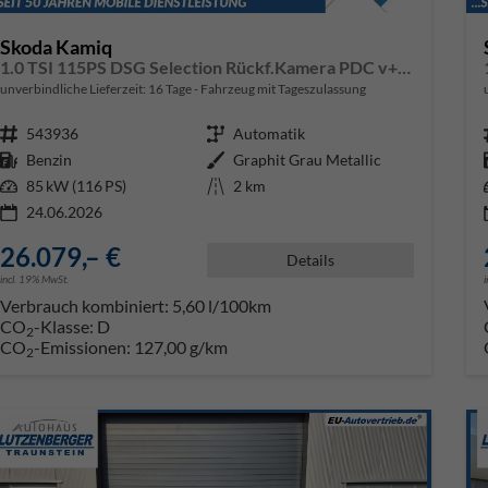
Skoda Kamiq
1.0 TSI 115PS DSG Selection Rückf.Kamera PDC v+h Sitzheizung Klimaautomatik Skoda-Radio Apple CarPlay + Android Auto Tempomat Garantieverlängerung 16"LM
unverbindliche Lieferzeit:
16 Tage
Fahrzeug mit Tageszulassung
Fahrzeugnr.
543936
Getriebe
Automatik
Kraftstoff
Benzin
Außenfarbe
Graphit Grau Metallic
Leistung
85 kW (116 PS)
Kilometerstand
2 km
24.06.2026
26.079,– €
Details
incl. 19% MwSt.
Verbrauch kombiniert:
5,60 l/100km
CO
-Klasse:
D
2
CO
-Emissionen:
127,00 g/km
2