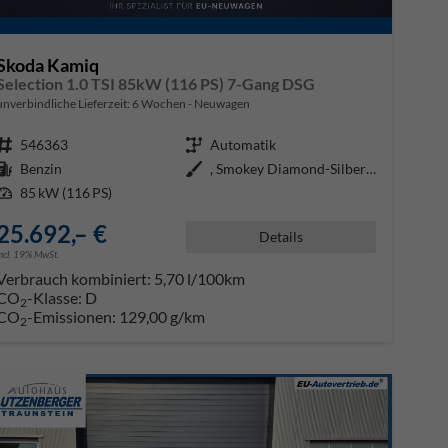
Skoda Kamiq
Selection 1.0 TSI 85kW (116 PS) 7-Gang DSG
unverbindliche Lieferzeit:
6 Wochen
Neuwagen
Fahrzeugnr.
546363
Getriebe
Automatik
Kraftstoff
Benzin
Außenfarbe
, Smokey Diamond-Silber Metallic
Leistung
85 kW (116 PS)
25.692,– €
Details
incl. 19% MwSt.
Verbrauch kombiniert:
5,70 l/100km
CO
-Klasse:
D
2
CO
-Emissionen:
129,00 g/km
2