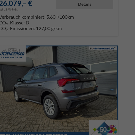
26.079,– €
Details
incl. 19% MwSt.
Verbrauch kombiniert:
5,60 l/100km
CO
-Klasse:
D
2
CO
-Emissionen:
127,00 g/km
2