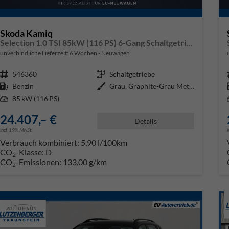
Skoda Kamiq
Selection 1.0 TSI 85kW (116 PS) 6-Gang Schaltgetriebe
unverbindliche Lieferzeit:
6 Wochen
Neuwagen
Fahrzeugnr.
546360
Getriebe
Schaltgetriebe
Kraftstoff
Benzin
Außenfarbe
Grau, Graphite-Grau Metallic (5X
Leistung
85 kW (116 PS)
24.407,– €
Details
incl. 19% MwSt.
Verbrauch kombiniert:
5,90 l/100km
CO
-Klasse:
D
2
CO
-Emissionen:
133,00 g/km
2