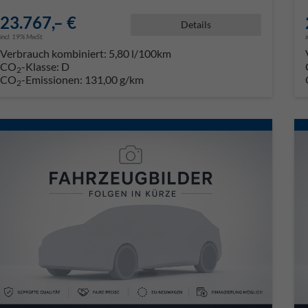
23.767,– €
Details
incl. 19% MwSt.
Verbrauch kombiniert:
5,80 l/100km
CO
-Klasse:
D
2
CO
-Emissionen:
131,00 g/km
2