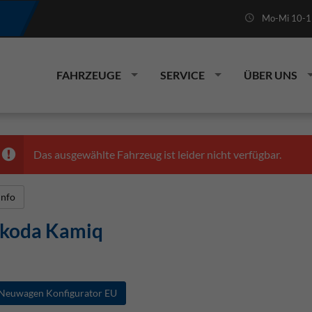
Mo-Mi 10-19
FAHRZEUGE
SERVICE
ÜBER UNS
Das ausgewählte Fahrzeug ist leider nicht verfügbar.
Info
koda Kamiq
Neuwagen Konfigurator EU