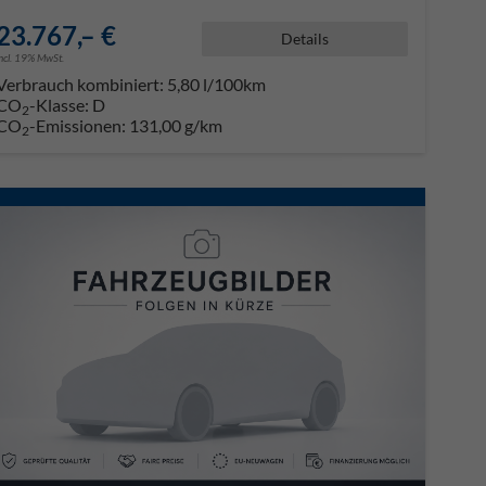
23.767,– €
Details
incl. 19% MwSt.
Verbrauch kombiniert:
5,80 l/100km
CO
-Klasse:
D
2
CO
-Emissionen:
131,00 g/km
2