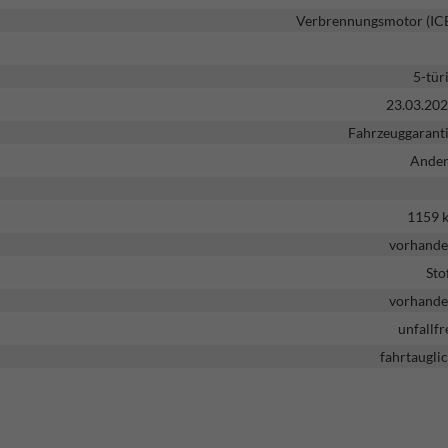
Verbrennungsmotor (IC
5-tür
23.03.20
Fahrzeuggarant
Ande
1159 
vorhand
Sto
vorhand
unfallfr
fahrtaugli