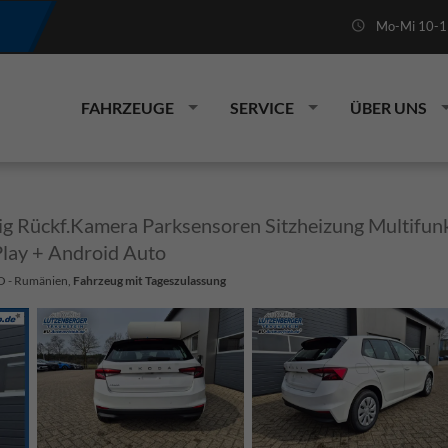
Mo-Mi 10-19
FAHRZEUGE
SERVICE
ÜBER UNS
rig Rückf.Kamera Parksensoren Sitzheizung Multifu
lay + Android Auto
RO - Rumänien,
Fahrzeug mit Tageszulassung