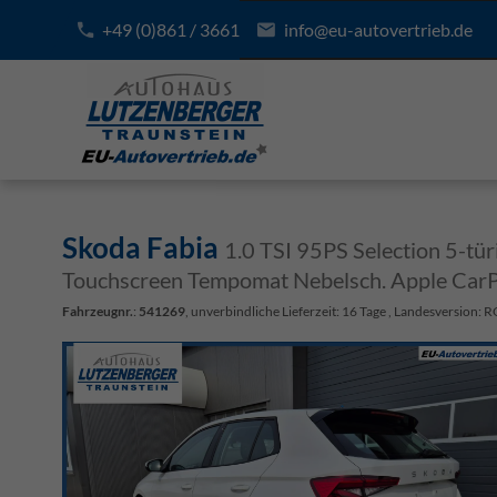
+49 (0)861 / 3661
info@eu-autovertrieb.de
Skoda Fabia
1.0 TSI 95PS Selection 5-tü
Touchscreen Tempomat Nebelsch. Apple CarP
Fahrzeugnr.
:
541269
, unverbindliche Lieferzeit:
16 Tage
, Landesversion: 