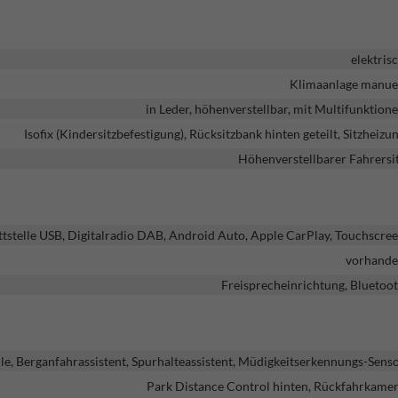
elektris
Klimaanlage manue
in Leder, höhenverstellbar, mit Multifunktion
Isofix (Kindersitzbefestigung), Rücksitzbank hinten geteilt, Sitzheizu
Höhenverstellbarer Fahrersi
ttstelle USB, Digitalradio DAB, Android Auto, Apple CarPlay, Touchscre
vorhand
Freisprecheinrichtung, Bluetoo
, Berganfahrassistent, Spurhalteassistent, Müdigkeitserkennungs-Sens
Park Distance Control hinten, Rückfahrkame