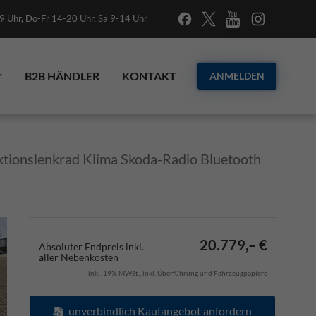
 Uhr, Do-Fr 14-20 Uhr, Sa 9-14 Uhr
B2B HÄNDLER
KONTAKT
ANMELDEN
nktionslenkrad Klima Skoda-Radio Bluetooth
20.779,– €
Absoluter Endpreis inkl.
aller Nebenkosten
inkl. 19% MWSt., inkl. Überführung und Fahrzeugpapiere
unverbindlich Kaufangebot anfordern