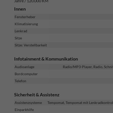
Jahre / 120.000 KM
Innen
Fensterheber
Klimatisierung
Lenkrad
Sitze
Sitze: Verstellbarkeit
Infotainment & Kommunikation
Audioanlage
Radio/MP3-Player, Radio, Schni
Bordcomputer
Telefon
Sicherheit & Assistenz
Assistenzsysteme
Tempomat, Tempomat mit Lenkradkontrolle
Einparkhilfe