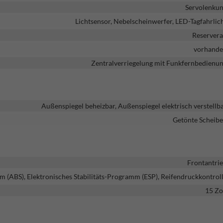
Servolenku
Lichtsensor, Nebelscheinwerfer, LED-Tagfahrlic
Reserver
vorhand
Zentralverriegelung mit Funkfernbedienu
Außenspiegel beheizbar, Außenspiegel elektrisch verstellb
Getönte Scheib
Frontantri
m (ABS), Elektronisches Stabilitäts-Programm (ESP), Reifendruckkontrol
15 Zo