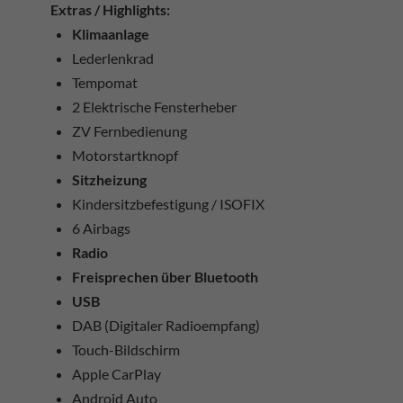
Extras / Highlights:
Klimaanlage
Lederlenkrad
Tempomat
2 Elektrische Fensterheber
ZV Fernbedienung
Motorstartknopf
Sitzheizung
Kindersitzbefestigung / ISOFIX
6 Airbags
Radio
Freisprechen über Bluetooth
USB
DAB (Digitaler Radioempfang)
Touch-Bildschirm
Apple CarPlay
Android Auto