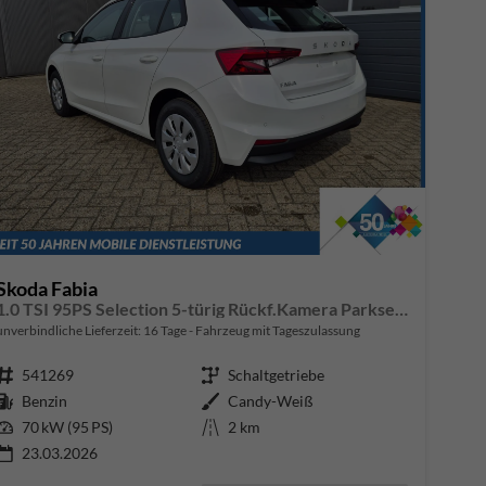
Skoda Fabia
1.0 TSI 95PS Selection 5-türig Rückf.Kamera Parksensoren Sitzheizung Multifunktionslenkrad Klima Skoda-Radio Bluetooth Touchscreen Tempomat Nebelsch. Apple CarPlay + Android Auto
unverbindliche Lieferzeit:
16 Tage
Fahrzeug mit Tageszulassung
Fahrzeugnr.
541269
Getriebe
Schaltgetriebe
Kraftstoff
Benzin
Außenfarbe
Candy-Weiß
Leistung
70 kW (95 PS)
Kilometerstand
2 km
23.03.2026