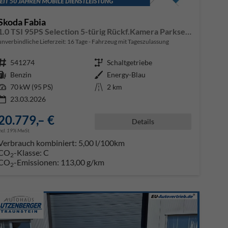
Skoda Fabia
1.0 TSI 95PS Selection 5-türig Rückf.Kamera Parksensoren Sitzheizung Multifunktionslenkrad Klima Skoda-Radio Bluetooth Touchscreen Tempomat Nebelsch. Apple CarPlay + Android Auto
unverbindliche Lieferzeit:
16 Tage
Fahrzeug mit Tageszulassung
Fahrzeugnr.
541274
Getriebe
Schaltgetriebe
Kraftstoff
Benzin
Außenfarbe
Energy-Blau
Leistung
70 kW (95 PS)
Kilometerstand
2 km
23.03.2026
20.779,– €
Details
incl. 19% MwSt.
Verbrauch kombiniert:
5,00 l/100km
CO
-Klasse:
C
2
CO
-Emissionen:
113,00 g/km
2