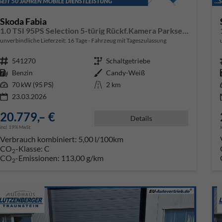
Skoda Fabia
1.0 TSI 95PS Selection 5-türig Rückf.Kamera Parksensoren Sitzheizung Multifunktionslenkrad Klima Skoda-Radio Bluetooth Touchscreen Tempomat Nebelsch. Apple CarPlay + Android Auto
unverbindliche Lieferzeit:
16 Tage
Fahrzeug mit Tageszulassung
Fahrzeugnr.
541270
Getriebe
Schaltgetriebe
Kraftstoff
Benzin
Außenfarbe
Candy-Weiß
Leistung
70 kW (95 PS)
Kilometerstand
2 km
23.03.2026
20.779,– €
Details
incl. 19% MwSt.
Verbrauch kombiniert:
5,00 l/100km
CO
-Klasse:
C
2
CO
-Emissionen:
113,00 g/km
2