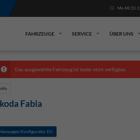
Mo-Mi 10-19
FAHRZEUGE
SERVICE
ÜBER UNS
Das ausgewählte Fahrzeug ist leider nicht verfügbar.
Info
koda Fabia
Neuwagen Konfigurator EU