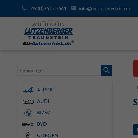
+49 (0)861 / 3661
info@eu-autovertrieb.de
Fahrzeugnr.
ALPINE
S
AUDI
BMW
BYD
CITROEN