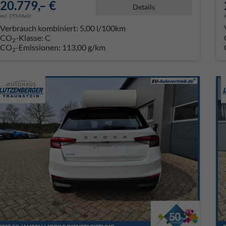
20.779,– €
Details
incl. 19% MwSt.
Verbrauch kombiniert:
5,00 l/100km
CO
-Klasse:
C
2
CO
-Emissionen:
113,00 g/km
2