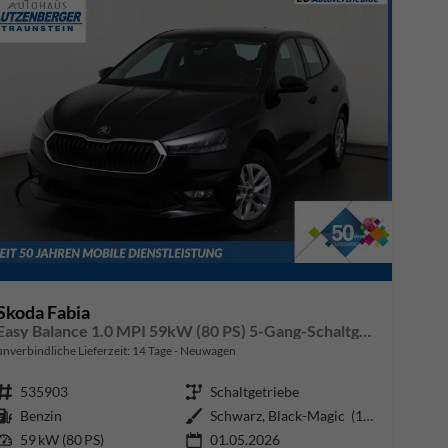
Skoda Fabia
Easy Balance 1.0 MPI 59kW (80 PS) 5-Gang-Schaltgetriebe
unverbindliche Lieferzeit:
14 Tage
Neuwagen
Fahrzeugnr.
535903
Getriebe
Schaltgetriebe
Kraftstoff
Benzin
Außenfarbe
Schwarz, Black-Magic (1Z1Z)
Leistung
59 kW (80 PS)
01.05.2026