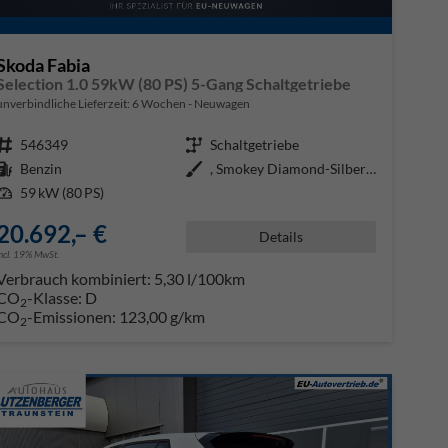
Skoda Fabia
Selection 1.0 59kW (80 PS) 5-Gang Schaltgetriebe
unverbindliche Lieferzeit:
6 Wochen
Neuwagen
Fahrzeugnr.
546349
Getriebe
Schaltgetriebe
Kraftstoff
Benzin
Außenfarbe
, Smokey Diamond-Silber Metallic
Leistung
59 kW (80 PS)
20.692,– €
Details
incl. 19% MwSt.
Verbrauch kombiniert:
5,30 l/100km
CO
-Klasse:
D
2
CO
-Emissionen:
123,00 g/km
2