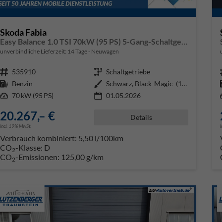
Skoda Fabia
Easy Balance 1.0 TSI 70kW (95 PS) 5-Gang-Schaltgetriebe
unverbindliche Lieferzeit:
14 Tage
Neuwagen
Fahrzeugnr.
535910
Getriebe
Schaltgetriebe
Kraftstoff
Benzin
Außenfarbe
Schwarz, Black-Magic (1Z1Z)
Leistung
70 kW (95 PS)
01.05.2026
20.267,– €
Details
incl. 19% MwSt.
Verbrauch kombiniert:
5,50 l/100km
CO
-Klasse:
D
2
CO
-Emissionen:
125,00 g/km
2