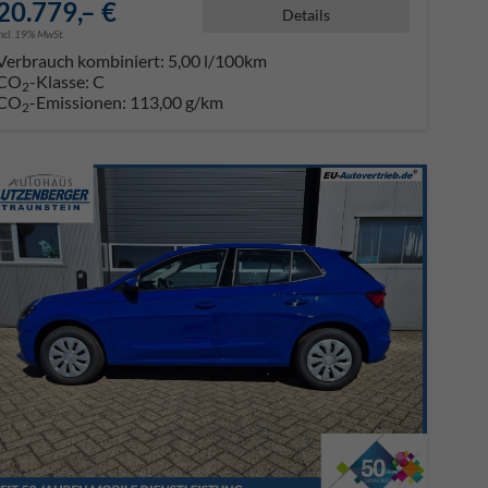
20.779,– €
Details
incl. 19% MwSt.
Verbrauch kombiniert:
5,00 l/100km
CO
-Klasse:
C
2
CO
-Emissionen:
113,00 g/km
2