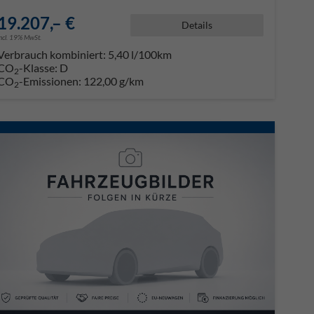
19.207,– €
Details
incl. 19% MwSt.
Verbrauch kombiniert:
5,40 l/100km
CO
-Klasse:
D
2
CO
-Emissionen:
122,00 g/km
2