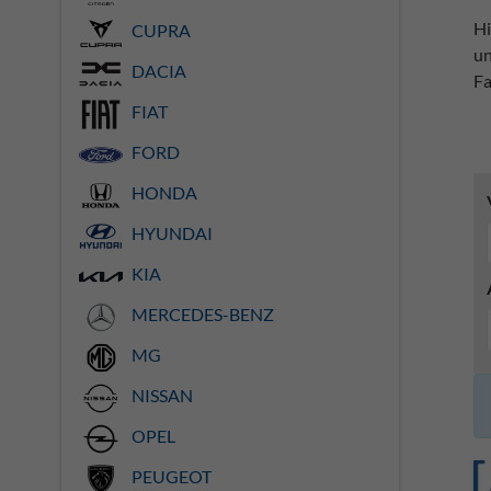
Hi
CUPRA
un
DACIA
Fa
FIAT
FORD
HONDA
HYUNDAI
KIA
MERCEDES-BENZ
MG
NISSAN
OPEL
PEUGEOT