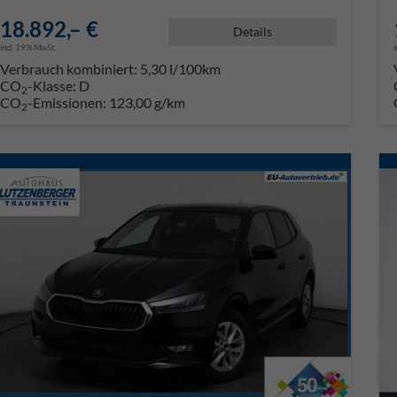
18.892,– €
Details
incl. 19% MwSt.
Verbrauch kombiniert:
5,30 l/100km
CO
-Klasse:
D
2
CO
-Emissionen:
123,00 g/km
2