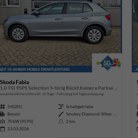
Skoda Fabia
1.0 TSI 95PS Selection 5-türig Rückf.Kamera Parksensoren Sitzheizung Multifunktionslenkrad Klima Skoda-Radio Bluetooth Touchscreen Tempomat Nebelsch. Apple CarPlay + Android Auto
unverbindliche Lieferzeit:
16 Tage
Fahrzeug mit Tageszulassung
Fahrzeugnr.
540201
Getriebe
Schaltgetriebe
Kraftstoff
Benzin
Außenfarbe
Smokey Diamond-Silber Metallic
Leistung
70 kW (95 PS)
Kilometerstand
2 km
23.03.2026