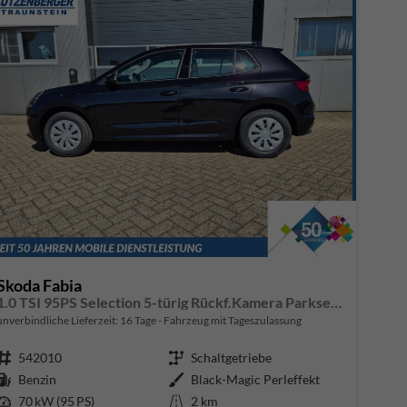
Skoda Fabia
1.0 TSI 95PS Selection 5-türig Rückf.Kamera Parksensoren Sitzheizung Multifunktionslenkrad Klima Skoda-Radio Bluetooth Touchscreen Tempomat Nebelsch. Apple CarPlay + Android Auto
unverbindliche Lieferzeit:
16 Tage
Fahrzeug mit Tageszulassung
Fahrzeugnr.
542010
Getriebe
Schaltgetriebe
Kraftstoff
Benzin
Außenfarbe
Black-Magic Perleffekt
Leistung
70 kW (95 PS)
Kilometerstand
2 km