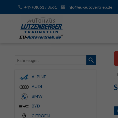
+49 (0)861 / 3661
info@eu-autovertrieb.de
Fahrzeugnr.
ALPINE
S
AUDI
BMW
BYD
CITROEN