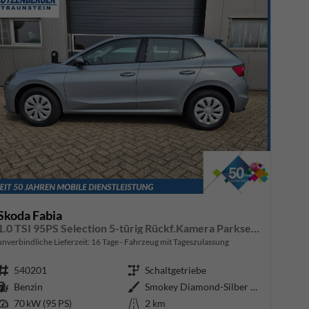
Skoda Fabia
1.0 TSI 95PS Selection 5-türig Rückf.Kamera Parksensoren Sitzheizung Multifunktionslenkrad Klima Skoda-Radio Bluetooth Touchscreen Tempomat Nebelsch. Apple CarPlay + Android Auto
unverbindliche Lieferzeit:
16 Tage
Fahrzeug mit Tageszulassung
Fahrzeugnr.
540201
Getriebe
Schaltgetriebe
Kraftstoff
Benzin
Außenfarbe
Smokey Diamond-Silber Metallic
Leistung
70 kW (95 PS)
Kilometerstand
2 km