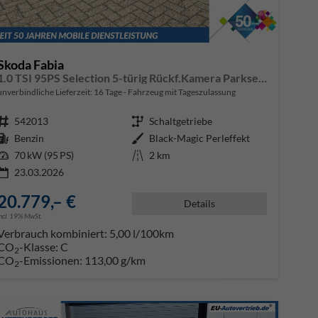
Skoda Fabia
1.0 TSI 95PS Selection 5-türig Rückf.Kamera Parksensoren Sitzheizung Multifunktionslenkrad Klima Skoda-Radio Bluetooth Touchscreen Tempomat Nebelsch. Apple CarPlay + Android Auto
unverbindliche Lieferzeit:
16 Tage
Fahrzeug mit Tageszulassung
Fahrzeugnr.
542013
Getriebe
Schaltgetriebe
Kraftstoff
Benzin
Außenfarbe
Black-Magic Perleffekt
Leistung
70 kW (95 PS)
Kilometerstand
2 km
23.03.2026
20.779,– €
Details
incl. 19% MwSt.
Verbrauch kombiniert:
5,00 l/100km
CO
-Klasse:
C
2
CO
-Emissionen:
113,00 g/km
2