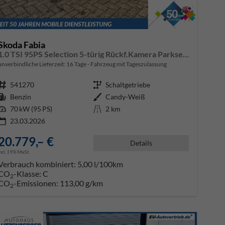
Skoda Fabia
1.0 TSI 95PS Selection 5-türig Rückf.Kamera Parksensoren Sitzheizung Multifunktionslenkrad Klima Skoda-Radio Bluetooth Touchscreen Tempomat Nebelsch. Apple CarPlay + Android Auto
unverbindliche Lieferzeit:
16 Tage
Fahrzeug mit Tageszulassung
Fahrzeugnr.
541270
Getriebe
Schaltgetriebe
Kraftstoff
Benzin
Außenfarbe
Candy-Weiß
Leistung
70 kW (95 PS)
Kilometerstand
2 km
23.03.2026
20.779,– €
Details
incl. 19% MwSt.
Verbrauch kombiniert:
5,00 l/100km
CO
-Klasse:
C
2
CO
-Emissionen:
113,00 g/km
2