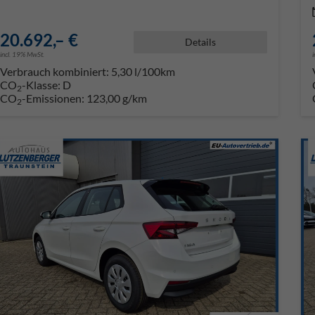
20.692,– €
Details
incl. 19% MwSt.
Verbrauch kombiniert:
5,30 l/100km
CO
-Klasse:
D
2
CO
-Emissionen:
123,00 g/km
2