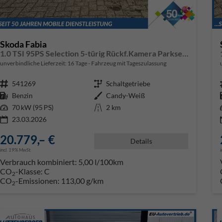
Skoda Fabia
1.0 TSI 95PS Selection 5-türig Rückf.Kamera Parksensoren Sitzheizung Multifunktionslenkrad Klima Skoda-Radio Bluetooth Touchscreen Tempomat Nebelsch. Apple CarPlay + Android Auto
unverbindliche Lieferzeit:
16 Tage
Fahrzeug mit Tageszulassung
Fahrzeugnr.
541269
Getriebe
Schaltgetriebe
Kraftstoff
Benzin
Außenfarbe
Candy-Weiß
Leistung
70 kW (95 PS)
Kilometerstand
2 km
23.03.2026
20.779,– €
Details
incl. 19% MwSt.
Verbrauch kombiniert:
5,00 l/100km
CO
-Klasse:
C
2
CO
-Emissionen:
113,00 g/km
2