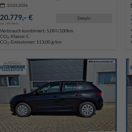
23.03.2026
20.779,– €
Details
incl. 19% MwSt.
Verbrauch kombiniert:
5,00 l/100km
CO
-Klasse:
C
2
CO
-Emissionen:
113,00 g/km
2