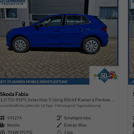
Skoda Fabia
1.0 TSI 95PS Selection 5-türig Rückf.Kamera Parksensoren Sitzheizung Multifunktionslenkrad Klima Skoda-Radio Bluetooth Touchscreen Tempomat Nebelsch. Apple CarPlay + Android Auto
unverbindliche Lieferzeit:
16 Tage
Fahrzeug mit Tageszulassung
Fahrzeugnr.
541274
Getriebe
Schaltgetriebe
Kraftstoff
Benzin
Außenfarbe
Energy-Blau
Leistung
70 kW (95 PS)
Kilometerstand
2 km