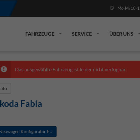
Mo-Mi 10-19
FAHRZEUGE
SERVICE
ÜBER UNS
Das ausgewählte Fahrzeug ist leider nicht verfügbar.
Info
koda Fabia
Neuwagen Konfigurator EU