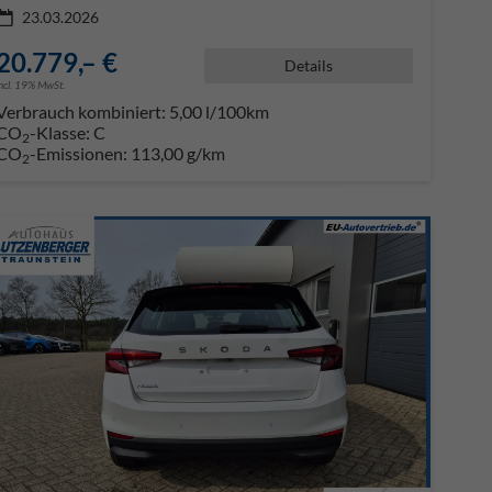
23.03.2026
20.779,– €
Details
incl. 19% MwSt.
Verbrauch kombiniert:
5,00 l/100km
CO
-Klasse:
C
2
CO
-Emissionen:
113,00 g/km
2