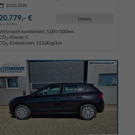
23.03.2026
20.779,– €
Details
incl. 19% MwSt.
Verbrauch kombiniert:
5,00 l/100km
CO
-Klasse:
C
2
CO
-Emissionen:
113,00 g/km
2