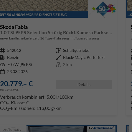
Skoda Fabia
1.0 TSI 95PS Selection 5-türig Rückf.Kamera Parksensoren Sitzheizung Multifunktionslenkrad Klima Skoda-Radio Bluetooth Touchscreen Tempomat Nebelsch. Apple CarPlay + Android Auto
unverbindliche Lieferzeit:
16 Tage
Fahrzeug mit Tageszulassung
Fahrzeugnr.
542012
Getriebe
Schaltgetriebe
Kraftstoff
Benzin
Außenfarbe
Black-Magic Perleffekt
Leistung
70 kW (95 PS)
Kilometerstand
2 km
23.03.2026
20.779,– €
Details
incl. 19% MwSt.
Verbrauch kombiniert:
5,00 l/100km
CO
-Klasse:
C
2
CO
-Emissionen:
113,00 g/km
2