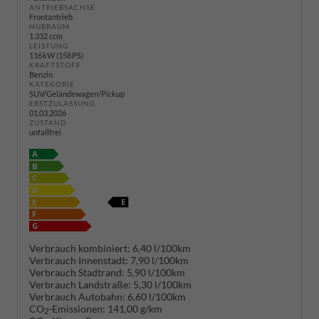
ANTRIEBSACHSE
Frontantrieb
HUBRAUM
1.332 ccm
LEISTUNG
116 kW (158 PS)
KRAFTSTOFF
Benzin
KATEGORIE
SUV/Geländewagen/Pickup
ERSTZULASSUNG
01.03.2026
ZUSTAND
unfallfrei
Verbrauch kombiniert:
6,40 l/100km
Verbrauch Innenstadt:
7,90 l/100km
Verbrauch Stadtrand:
5,90 l/100km
Verbrauch Landstraße:
5,30 l/100km
Verbrauch Autobahn:
6,60 l/100km
CO
-Emissionen:
141,00 g/km
2