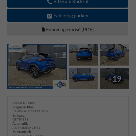
Bitte um Rückruf
Fahrzeug parken
Fahrzeugexposé (PDF)
+19
AUSSENFARBE
Magnetic Blue
INNENAUSSTATTUNG
Schwarz
GETRIEBE
Automatik
ANTRIEBSACHSE
Frontantrieb
SCHADSTOFFKLASSE