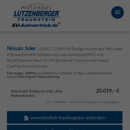
Nissan Juke
1.0 DIG-T 114PS N-Design Automatik Teil-Leder
Klimaautomatik Sitzheizung Lenkradheizung PDC v+h
Rückf.Kamera Navi 19"LM Bluetooth Touchscreen Apple
CarPlay Android Auto
Fahrzeugnr.
:
540993
, unverbindliche Lieferzeit:
16 Tage
, Landesversion: EU -
Europa,
Fahrzeug mit Tageszulassung
25.019,– €
Absoluter Endpreis inkl. aller
Nebenkosten
inkl. 19% MWSt., inkl. Überführung und Fahrzeugpapiere
unverbindlich Kaufangebot anfordern