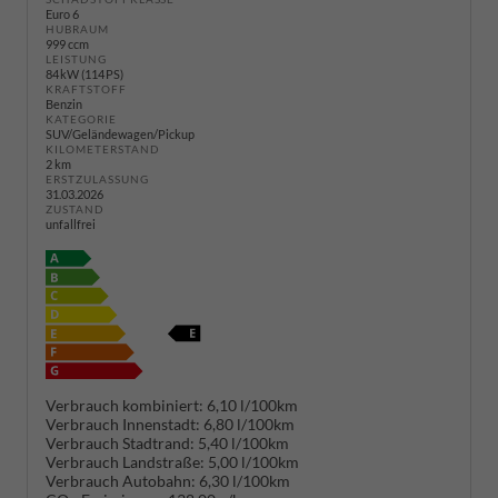
Euro 6
HUBRAUM
999 ccm
LEISTUNG
84 kW (114 PS)
KRAFTSTOFF
Benzin
KATEGORIE
SUV/Geländewagen/Pickup
KILOMETERSTAND
2 km
ERSTZULASSUNG
31.03.2026
ZUSTAND
unfallfrei
Verbrauch kombiniert:
6,10 l/100km
Verbrauch Innenstadt:
6,80 l/100km
Verbrauch Stadtrand:
5,40 l/100km
Verbrauch Landstraße:
5,00 l/100km
Verbrauch Autobahn:
6,30 l/100km