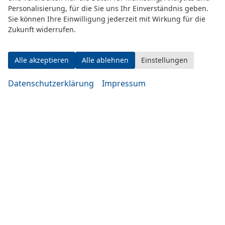
Personalisierung, für die Sie uns Ihr Einverständnis geben.
Sie können Ihre Einwilligung jederzeit mit Wirkung für die
Zukunft widerrufen.
Eugen-Rosner-Str. 16
83278 Traunstein
Alle akzeptieren
Alle ablehnen
Einstellungen
Öffnungszeiten
Datenschutzerklärung
Impressum
Montag bis Mittwoch
10:00-19:00 Uhr
Donnerstag bis Freitag
14:00-20:00 Uhr