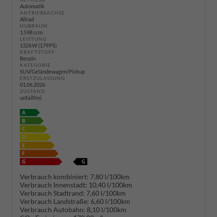
Automatik
ANTRIEBSACHSE
Allrad
HUBRAUM
1.598 ccm
LEISTUNG
132 kW (179 PS)
KRAFTSTOFF
Benzin
KATEGORIE
SUV/Geländewagen/Pickup
ERSTZULASSUNG
01.06.2026
ZUSTAND
unfallfrei
Verbrauch kombiniert:
7,80 l/100km
Verbrauch Innenstadt:
10,40 l/100km
Verbrauch Stadtrand:
7,60 l/100km
Verbrauch Landstraße:
6,60 l/100km
Verbrauch Autobahn:
8,10 l/100km