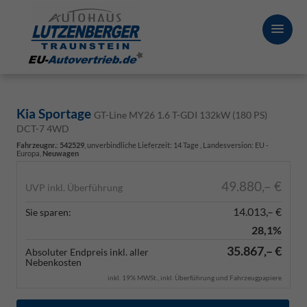
Kia Sportage
GT-Line MY26 1.6 T-GDI 132kW (180 PS)
DCT-7 4WD
Fahrzeugnr.
:
542529
, unverbindliche Lieferzeit:
14 Tage
, Landesversion: EU -
Europa,
Neuwagen
49.880,– €
UVP inkl. Überführung
14.013,– €
Sie sparen:
28,1%
35.867,– €
Absoluter Endpreis inkl. aller
Nebenkosten
inkl. 19% MWSt., inkl. Überführung und Fahrzeugpapiere