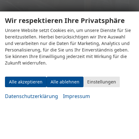
Wir respektieren Ihre Privatsphäre
Unsere Website setzt Cookies ein, um unsere Dienste für Sie
Eugen-Rosner-Str. 16
bereitzustellen. Hierbei berücksichtigen wir Ihre Auswahl
83278 Traunstein
und verarbeiten nur die Daten für Marketing, Analytics und
Personalisierung, für die Sie uns Ihr Einverständnis geben.
Sie können Ihre Einwilligung jederzeit mit Wirkung für die
Öffnungszeiten
Zukunft widerrufen.
Alle akzeptieren
Alle ablehnen
Einstellungen
Datenschutzerklärung
Impressum
Montag bis Mittwoch
10:00-19:00 Uhr
Donnerstag bis Freitag
14:00-20:00 Uhr