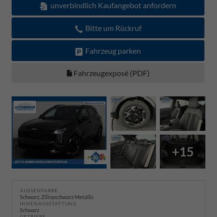
unverbindlich Kaufangebot anfordern
Bitte um Rückruf
Fahrzeug parken
Fahrzeugexposé (PDF)
+15
AUSSENFARBE
Schwarz, Zilinaschwarz Metallic
INNENAUSSTATTUNG
Schwarz
GETRIEBE