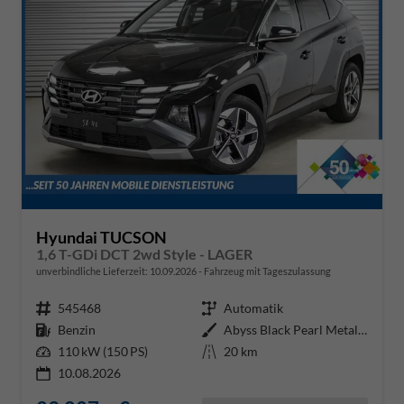
Hyundai TUCSON
1,6 T-GDi DCT 2wd Style - LAGER
unverbindliche Lieferzeit:
10.09.2026
Fahrzeug mit Tageszulassung
Fahrzeugnr.
545468
Getriebe
Automatik
Kraftstoff
Benzin
Außenfarbe
Abyss Black Pearl Metallic ()
Leistung
110 kW (150 PS)
Kilometerstand
20 km
10.08.2026