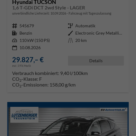
Hyundai TUCSON
1,6 T-GDi DCT 2wd Style - LAGER
unverbindliche Lieferzeit:
10.09.2026
Fahrzeug mit Tageszulassung
Fahrzeugnr.
545679
Getriebe
Automatik
Kraftstoff
Benzin
Außenfarbe
Electronic Grey Metallic ()
Leistung
110 kW (150 PS)
Kilometerstand
20 km
10.08.2026
29.827,– €
Details
incl. 19% MwSt.
Verbrauch kombiniert:
9,40 l/100km
CO
-Klasse:
F
2
CO
-Emissionen:
158,00 g/km
2