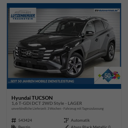
Hyundai TUCSON
1,6 T-GDi DCT 2WD Style - LAGER
unverbindliche Lieferzeit:
3 Wochen
Fahrzeug mit Tageszulassung
Fahrzeugnr.
543424
Getriebe
Automatik
Kraftstoff
Benzin
Außenfarbe
Abyss Black Metallic ()