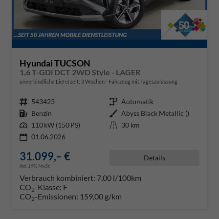
Hyundai TUCSON
1,6 T-GDi DCT 2WD Style - LAGER
unverbindliche Lieferzeit:
3 Wochen
Fahrzeug mit Tageszulassung
Fahrzeugnr.
543423
Getriebe
Automatik
Kraftstoff
Benzin
Außenfarbe
Abyss Black Metallic ()
Leistung
110 kW (150 PS)
Kilometerstand
30 km
01.06.2026
31.099,– €
Details
incl. 19% MwSt.
Verbrauch kombiniert:
7,00 l/100km
CO
-Klasse:
F
2
CO
-Emissionen:
159,00 g/km
2