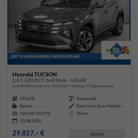
Hyundai TUCSON
1,6 T-GDi DCT 2wd Style - LAGER
unverbindliche Lieferzeit:
10.09.2026
Fahrzeug mit Tageszulassung
Fahrzeugnr.
545678
Getriebe
Automatik
Kraftstoff
Benzin
Außenfarbe
Electronic Grey Metallic ()
Leistung
110 kW (150 PS)
Kilometerstand
20 km
10.08.2026
29.827,– €
Details