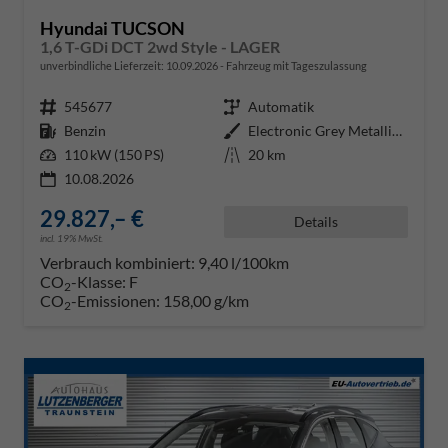
Hyundai TUCSON
1,6 T-GDi DCT 2wd Style - LAGER
unverbindliche Lieferzeit:
10.09.2026
Fahrzeug mit Tageszulassung
Fahrzeugnr.
545677
Getriebe
Automatik
Kraftstoff
Benzin
Außenfarbe
Electronic Grey Metallic ()
Leistung
110 kW (150 PS)
Kilometerstand
20 km
10.08.2026
29.827,– €
Details
incl. 19% MwSt.
Verbrauch kombiniert:
9,40 l/100km
CO
-Klasse:
F
2
CO
-Emissionen:
158,00 g/km
2