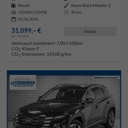
Kraftstoff
Benzin
Außenfarbe
Abyss Black Metallic ()
Leistung
110 kW (150 PS)
Kilometerstand
30 km
01.06.2026
31.099,– €
Details
incl. 19% MwSt.
Verbrauch kombiniert:
7,00 l/100km
CO
-Klasse:
F
2
CO
-Emissionen:
159,00 g/km
2