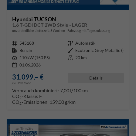
Hyundai TUCSON
1,6 T-GDi DCT 2WD Style - LAGER
unverbindliche Lieferzeit:
3 Wochen
Fahrzeug mit Tageszulassung
Fahrzeugnr.
545188
Getriebe
Automatik
Kraftstoff
Benzin
Außenfarbe
Ecotronic Grey Metallic ()
Leistung
110 kW (150 PS)
Kilometerstand
20 km
01.06.2026
31.099,– €
Details
incl. 19% MwSt.
Verbrauch kombiniert:
7,00 l/100km
CO
-Klasse:
F
2
CO
-Emissionen:
159,00 g/km
2