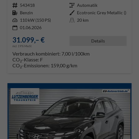
Fahrzeugnr.
543418
Getriebe
Automatik
Kraftstoff
Benzin
Außenfarbe
Ecotronic Grey Metallic ()
Leistung
110 kW (150 PS)
Kilometerstand
20 km
01.06.2026
31.099,– €
Details
incl. 19% MwSt.
Verbrauch kombiniert:
7,00 l/100km
CO
-Klasse:
F
2
CO
-Emissionen:
159,00 g/km
2