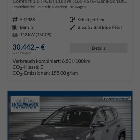
Comfort 1.6 T-GDI 118kW (160 PS) 6-Gang-Schaltgetriebe
unverbindliche Lieferzeit:
6 Wochen
Neuwagen
Fahrzeugnr.
547368
Getriebe
Schaltgetriebe
Kraftstoff
Benzin
Außenfarbe
Blau, Sailing Blue Pearl
Leistung
118 kW (160 PS)
30.442,– €
Details
incl. 19% MwSt.
Verbrauch kombiniert:
6,80 l/100km
CO
-Klasse:
E
2
CO
-Emissionen:
155,00 g/km
2