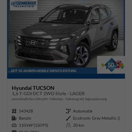
Hyundai TUCSON
1,6 T-GDi DCT 2WD Style - LAGER
unverbindliche Lieferzeit:
3 Wochen
Fahrzeug mit Tageszulassung
Fahrzeugnr.
543428
Getriebe
Automatik
Kraftstoff
Benzin
Außenfarbe
Ecotronic Grey Metallic ()
Leistung
110 kW (150 PS)
Kilometerstand
20 km