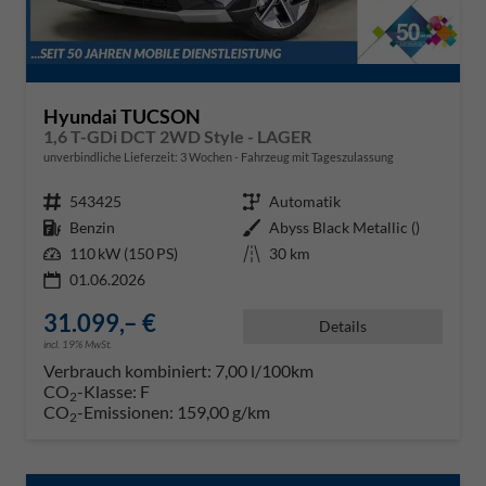
Hyundai TUCSON
1,6 T-GDi DCT 2WD Style - LAGER
unverbindliche Lieferzeit:
3 Wochen
Fahrzeug mit Tageszulassung
Fahrzeugnr.
543425
Getriebe
Automatik
Kraftstoff
Benzin
Außenfarbe
Abyss Black Metallic ()
Leistung
110 kW (150 PS)
Kilometerstand
30 km
01.06.2026
31.099,– €
Details
incl. 19% MwSt.
Verbrauch kombiniert:
7,00 l/100km
CO
-Klasse:
F
2
CO
-Emissionen:
159,00 g/km
2