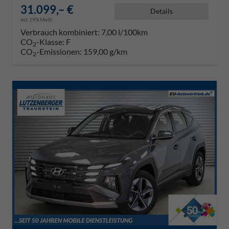
31.099,– €
Details
incl. 19% MwSt.
Verbrauch kombiniert:
7,00 l/100km
CO
-Klasse:
F
2
CO
-Emissionen:
159,00 g/km
2