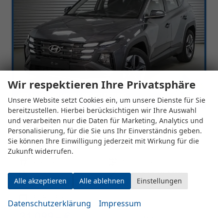
Wir respektieren Ihre Privatsphäre
Unsere Website setzt Cookies ein, um unsere Dienste für Sie
bereitzustellen. Hierbei berücksichtigen wir Ihre Auswahl
und verarbeiten nur die Daten für Marketing, Analytics und
Hyundai TUCSON
Personalisierung, für die Sie uns Ihr Einverständnis geben.
1,6 T-GDi DCT 2WD Style - LAGER
Sie können Ihre Einwilligung jederzeit mit Wirkung für die
unverbindliche Lieferzeit:
3 Wochen
Fahrzeug mit Tageszulassung
Zukunft widerrufen.
Fahrzeugnr.
545319
Getriebe
Automatik
Kraftstoff
Benzin
Außenfarbe
Ecotronic Grey Metallic ()
Alle akzeptieren
Alle ablehnen
Einstellungen
Leistung
110 kW (150 PS)
Kilometerstand
20 km
01.06.2026
Datenschutzerklärung
Impressum
31.099,– €
Details