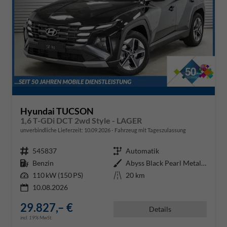
Hyundai TUCSON
1,6 T-GDi DCT 2wd Style - LAGER
unverbindliche Lieferzeit:
10.09.2026
Fahrzeug mit Tageszulassung
Fahrzeugnr.
545837
Getriebe
Automatik
Kraftstoff
Benzin
Außenfarbe
Abyss Black Pearl Metallic ()
Leistung
110 kW (150 PS)
Kilometerstand
20 km
10.08.2026
29.827,– €
Details
incl. 19% MwSt.