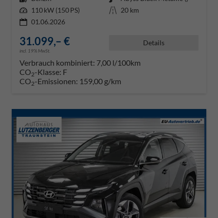
Leistung
110 kW (150 PS)
Kilometerstand
20 km
01.06.2026
31.099,– €
Details
incl. 19% MwSt.
Verbrauch kombiniert:
7,00 l/100km
CO
-Klasse:
F
2
CO
-Emissionen:
159,00 g/km
2