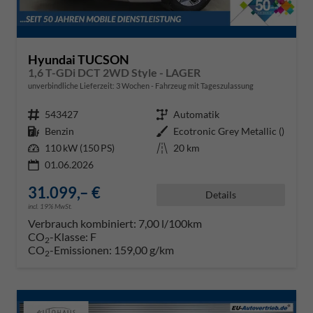
Hyundai TUCSON
1,6 T-GDi DCT 2WD Style - LAGER
unverbindliche Lieferzeit:
3 Wochen
Fahrzeug mit Tageszulassung
Fahrzeugnr.
543427
Getriebe
Automatik
Kraftstoff
Benzin
Außenfarbe
Ecotronic Grey Metallic ()
Leistung
110 kW (150 PS)
Kilometerstand
20 km
01.06.2026
31.099,– €
Details
incl. 19% MwSt.
Verbrauch kombiniert:
7,00 l/100km
CO
-Klasse:
F
2
CO
-Emissionen:
159,00 g/km
2