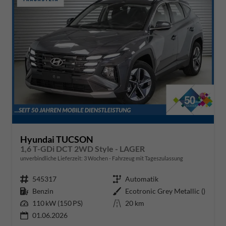
Hyundai TUCSON
1,6 T-GDi DCT 2WD Style - LAGER
unverbindliche Lieferzeit:
3 Wochen
Fahrzeug mit Tageszulassung
Fahrzeugnr.
545317
Getriebe
Automatik
Kraftstoff
Benzin
Außenfarbe
Ecotronic Grey Metallic ()
Leistung
110 kW (150 PS)
Kilometerstand
20 km
01.06.2026