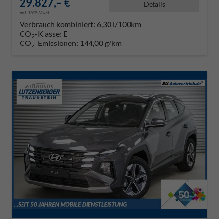
29.827,– €
Details
incl. 19% MwSt.
Verbrauch kombiniert:
6,30 l/100km
CO
-Klasse:
E
2
CO
-Emissionen:
144,00 g/km
2