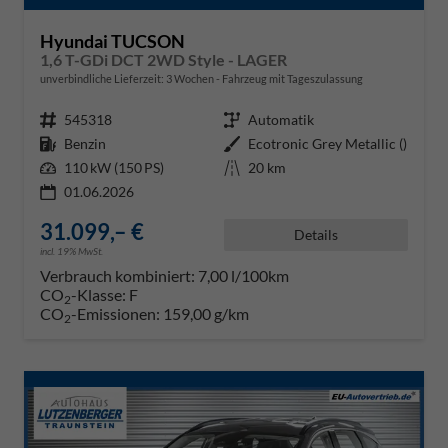
Hyundai TUCSON
1,6 T-GDi DCT 2WD Style - LAGER
unverbindliche Lieferzeit:
3 Wochen
Fahrzeug mit Tageszulassung
Fahrzeugnr.
545318
Getriebe
Automatik
Kraftstoff
Benzin
Außenfarbe
Ecotronic Grey Metallic ()
Leistung
110 kW (150 PS)
Kilometerstand
20 km
01.06.2026
31.099,– €
Details
incl. 19% MwSt.
Verbrauch kombiniert:
7,00 l/100km
CO
-Klasse:
F
2
CO
-Emissionen:
159,00 g/km
2