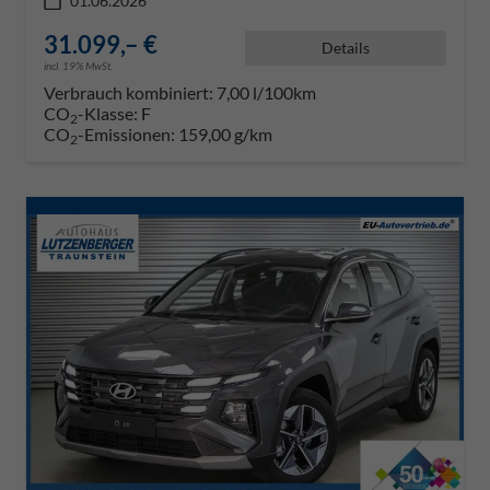
01.06.2026
31.099,– €
Details
incl. 19% MwSt.
Verbrauch kombiniert:
7,00 l/100km
CO
-Klasse:
F
2
CO
-Emissionen:
159,00 g/km
2