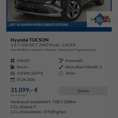
Hyundai TUCSON
1,6 T-GDi DCT 2WD Style - LAGER
unverbindliche Lieferzeit:
3 Wochen
Fahrzeug mit Tageszulassung
Fahrzeugnr.
543420
Getriebe
Automatik
Kraftstoff
Benzin
Außenfarbe
Abyss Black Metallic ()
Leistung
110 kW (150 PS)
Kilometerstand
30 km
01.06.2026
31.099,– €
Details
incl. 19% MwSt.
Verbrauch kombiniert:
7,00 l/100km
CO
-Klasse:
F
2
CO
-Emissionen:
159,00 g/km
2