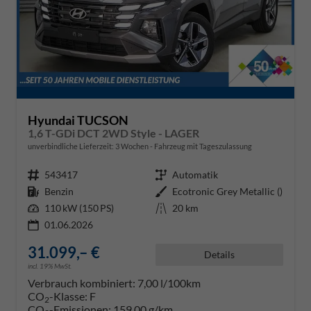
Hyundai TUCSON
1,6 T-GDi DCT 2WD Style - LAGER
unverbindliche Lieferzeit:
3 Wochen
Fahrzeug mit Tageszulassung
Fahrzeugnr.
543417
Getriebe
Automatik
Kraftstoff
Benzin
Außenfarbe
Ecotronic Grey Metallic ()
Leistung
110 kW (150 PS)
Kilometerstand
20 km
01.06.2026
31.099,– €
Details
incl. 19% MwSt.
Verbrauch kombiniert:
7,00 l/100km
CO
-Klasse:
F
2
CO
-Emissionen:
159,00 g/km