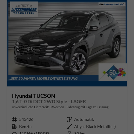
Hyundai TUCSON
1,6 T-GDi DCT 2WD Style - LAGER
unverbindliche Lieferzeit:
3 Wochen
Fahrzeug mit Tageszulassung
Fahrzeugnr.
543426
Getriebe
Automatik
Kraftstoff
Benzin
Außenfarbe
Abyss Black Metallic ()
Leistung
110 kW (150 PS)
Kilometerstand
30 km