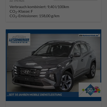
incl. 19% MwSt.
Verbrauch kombiniert:
9,40 l/100km
CO
-Klasse:
F
2
CO
-Emissionen:
158,00 g/km
2