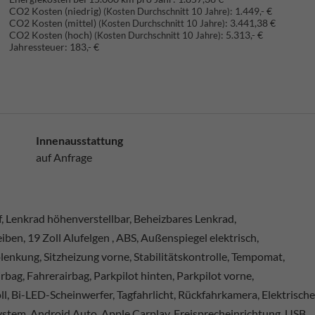
CO2 Kosten (niedrig)
:
1.449,- €
(Kosten Durchschnitt 10 Jahre)
CO2 Kosten (mittel)
:
3.441,38 €
(Kosten Durchschnitt 10 Jahre)
CO2 Kosten (hoch)
:
5.313,- €
(Kosten Durchschnitt 10 Jahre)
Jahressteuer:
183,- €
Innenausstattung
auf Anfrage
f, Lenkrad höhenverstellbar, Beheizbares Lenkrad,
iben, 19 Zoll Alufelgen , ABS, Außenspiegel elektrisch,
olenkung, Sitzheizung vorne, Stabilitätskontrolle, Tempomat,
bag, Fahrerairbag, Parkpilot hinten, Parkpilot vorne,
l, Bi-LED-Scheinwerfer, Tagfahrlicht, Rückfahrkamera, Elektrische
ystem, Android Auto, Apple Carplay, Freisprecheinrichtung, USB,