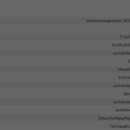
Verbrennungsmotor (IC
5-tür
01.04.20
vorhand
2
Metall
1623 
vorhand
Sto
vorhand
unfallfr
Scheckheftgepfle
fahrtaugli