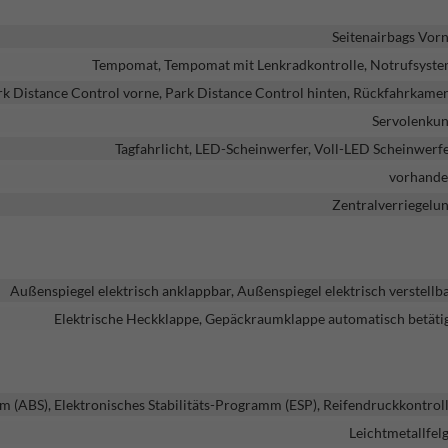
Seitenairbags Vor
Tempomat, Tempomat mit Lenkradkontrolle, Notrufsyst
rk Distance Control vorne, Park Distance Control hinten, Rückfahrkame
Servolenku
Tagfahrlicht, LED-Scheinwerfer, Voll-LED Scheinwerf
vorhand
Zentralverriegelu
Außenspiegel elektrisch anklappbar, Außenspiegel elektrisch verstellb
Elektrische Heckklappe, Gepäckraumklappe automatisch betäti
m (ABS), Elektronisches Stabilitäts-Programm (ESP), Reifendruckkontrol
Leichtmetallfel