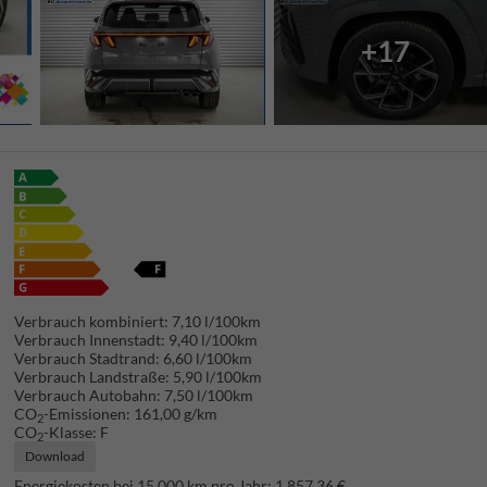
+17
Verbrauch kombiniert:
7,10 l/100km
Verbrauch Innenstadt:
9,40 l/100km
Verbrauch Stadtrand:
6,60 l/100km
Verbrauch Landstraße:
5,90 l/100km
Verbrauch Autobahn:
7,50 l/100km
CO
-Emissionen:
161,00 g/km
2
CO
-Klasse:
F
2
Download
Energiekosten bei 15.000 km pro Jahr:
1.857,36 €