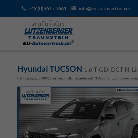
+49 (0)861 / 3661
info@eu-autovertrieb.de
Hyundai TUCSON
1,6 T-GDi DCT N-Li
Fahrzeugnr.
:
540533
, unverbindliche Lieferzeit:
3 Wochen
, Landesversion