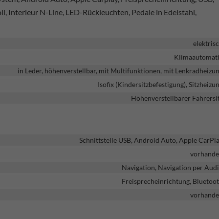
, Interieur N-Line, LED-Rückleuchten, Pedale in Edelstahl,
elektris
Klimaautomat
in Leder, höhenverstellbar, mit Multifunktionen, mit Lenkradheizu
Isofix (Kindersitzbefestigung), Sitzheizu
Höhenverstellbarer Fahrersi
Schnittstelle USB, Android Auto, Apple CarPl
vorhand
Navigation, Navigation per Aud
Freisprecheinrichtung, Bluetoo
vorhand