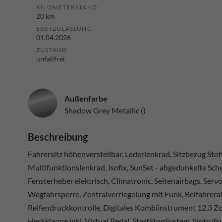
KILOMETERSTAND
20 km
ERSTZULASSUNG
01.04.2026
ZUSTAND
unfallfrei
Außenfarbe
Shadow Grey Metallic ()
Beschreibung
Fahrersitz höhenverstellbar, Lederlenkrad, Sitzbezug Stof
Multifunktionslenkrad, Isofix, SunSet - abgedunkelte Sche
Fensterheber elektrisch, Climatronic, Seitenairbags, Serv
Wegfahrsperre, Zentralverriegelung mit Funk, Beifahrerair
Reifendruckkontrolle, Digitales Kombiinstrument 12,3 Zol
Heckklappe inkl. Virtual Pedal, StartStopSystem, Notrufs