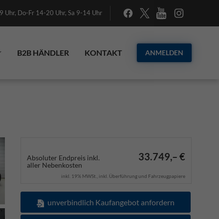
 Uhr, Do-Fr 14-20 Uhr, Sa 9-14 Uhr
B2B HÄNDLER
KONTAKT
ANMELDEN
33.749,– €
Absoluter Endpreis inkl.
aller Nebenkosten
inkl. 19% MWSt., inkl. Überführung und Fahrzeugpapiere
unverbindlich Kaufangebot anfordern