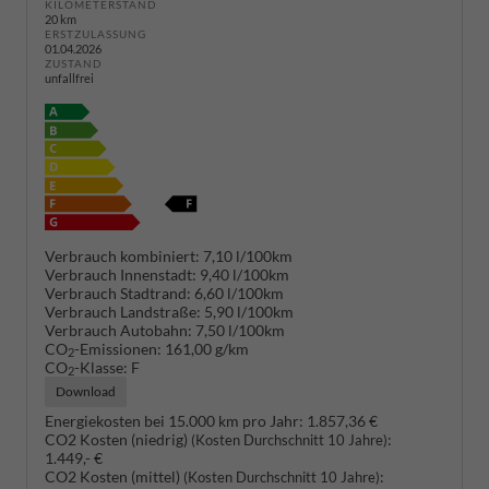
KILOMETERSTAND
20 km
ERSTZULASSUNG
01.04.2026
ZUSTAND
unfallfrei
Verbrauch kombiniert:
7,10 l/100km
Verbrauch Innenstadt:
9,40 l/100km
Verbrauch Stadtrand:
6,60 l/100km
Verbrauch Landstraße:
5,90 l/100km
Verbrauch Autobahn:
7,50 l/100km
CO
-Emissionen:
161,00 g/km
2
CO
-Klasse:
F
2
Download
Energiekosten bei 15.000 km pro Jahr:
1.857,36 €
CO2 Kosten (niedrig)
:
(Kosten Durchschnitt 10 Jahre)
1.449,- €
CO2 Kosten (mittel)
:
(Kosten Durchschnitt 10 Jahre)