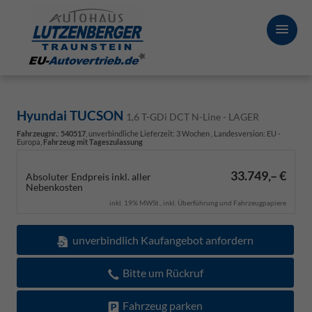
Hyundai TUCSON
1,6 T-GDi DCT N-Line - LAGER
Fahrzeugnr.
:
540517
, unverbindliche Lieferzeit:
3 Wochen
, Landesversion: EU -
Europa,
Fahrzeug mit Tageszulassung
33.749,– €
Absoluter Endpreis inkl. aller
Nebenkosten
inkl. 19% MWSt., inkl. Überführung und Fahrzeugpapiere
unverbindlich Kaufangebot anfordern
Bitte um Rückruf
Fahrzeug parken