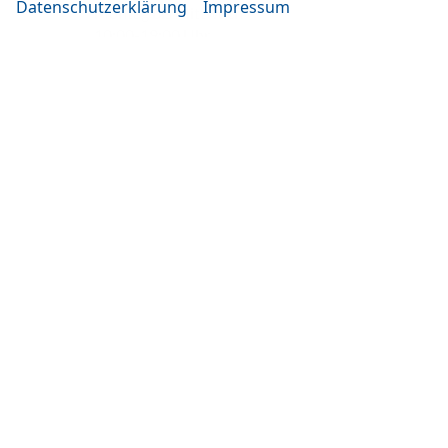
Datenschutzerklärung
Impressum
Montag bis Mittwoch
10:00-19:00 Uhr
Donnerstag bis Freitag
14:00-20:00 Uhr
Samstag
09:00-14:00 Uhr
oder nach Vereinbarung
Rufen Sie an
+49 (0)861 3661