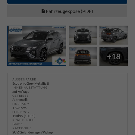
Fahrzeugexposé (PDF)
+18
AUSSENFARBE
Ecotronic Grey Metallic ()
INNENAUSSTATTUNG
auf Anfrage
GETRIEBE
Automatik
HUBRAUM
1.598 ccm
LEISTUNG
110 kW (150 PS)
KRAFTSTOFF
Benzin
KATEGORIE
SUV/Geländewagen/Pickup