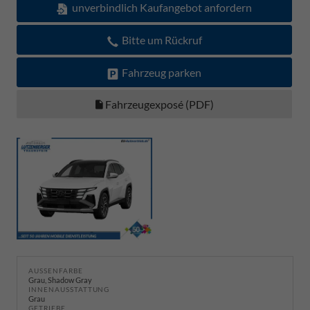
unverbindlich Kaufangebot anfordern
Bitte um Rückruf
Fahrzeug parken
Fahrzeugexposé (PDF)
AUSSENFARBE
Grau, Shadow Gray
INNENAUSSTATTUNG
Grau
GETRIEBE