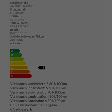
Schaltgetriebe
ANTRIEBSACHSE
Frontantrieb
HUBRAUM
1.598 ccm
LEISTUNG
118 kW (160 PS)
KRAFTSTOFF
Benzin
KATEGORIE
SUV/Geländewagen/Pickup
ZUSTAND
unfallfrei
Verbrauch kombiniert:
5,80 l/100km
Verbrauch Innenstadt:
6,60 l/100km
Verbrauch Stadtrand:
5,70 l/100km
Verbrauch Landstraße:
4,90 l/100km
Verbrauch Autobahn:
6,30 l/100km
CO
-Emissionen:
151,00 g/km
2
CO
-Klasse:
E
2