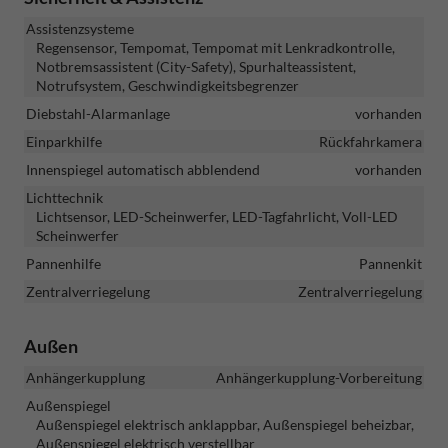
Assistenzsysteme
Regensensor, Tempomat, Tempomat mit Lenkradkontrolle,
Notbremsassistent (City-Safety), Spurhalteassistent,
Notrufsystem, Geschwindigkeitsbegrenzer
Diebstahl-Alarmanlage
vorhanden
Einparkhilfe
Rückfahrkamera
Innenspiegel automatisch abblendend
vorhanden
Lichttechnik
Lichtsensor, LED-Scheinwerfer, LED-Tagfahrlicht, Voll-LED
Scheinwerfer
Pannenhilfe
Pannenkit
Zentralverriegelung
Zentralverriegelung
Außen
Anhängerkupplung
Anhängerkupplung-Vorbereitung
Außenspiegel
Außenspiegel elektrisch anklappbar, Außenspiegel beheizbar,
Außenspiegel elektrisch verstellbar