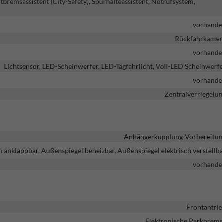
remsassistent (City-Safety), Spurhalteassistent, Notrufsystem,
vorhand
Rückfahrkame
vorhand
Lichtsensor, LED-Scheinwerfer, LED-Tagfahrlicht, Voll-LED Scheinwerf
vorhand
Zentralverriegelu
Anhängerkupplung-Vorbereitu
h anklappbar, Außenspiegel beheizbar, Außenspiegel elektrisch verstellb
vorhand
Frontantri
Elektronische Parkbrem