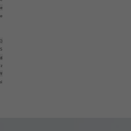
le
ge
E)
5
ig
rz
ff
ei