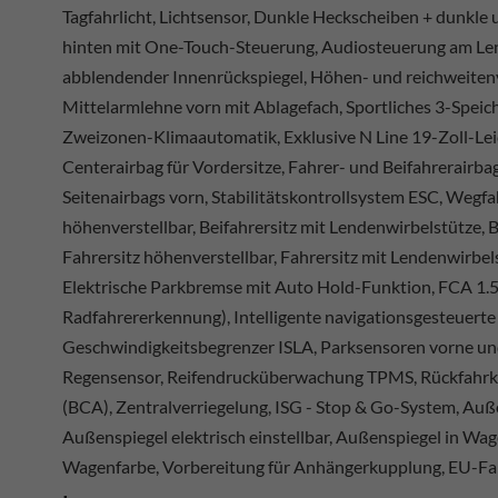
Tagfahrlicht, Lichtsensor, Dunkle Heckscheiben + dunkle 
hinten mit One-Touch-Steuerung, Audiosteuerung am Len
abblendender Innenrückspiegel, Höhen- und reichweitenv
Mittelarmlehne vorn mit Ablagefach, Sportliches 3-Speic
Zweizonen-Klimaautomatik, Exklusive N Line 19-Zoll-Lei
Centerairbag für Vordersitze, Fahrer- und Beifahrerairbag
Seitenairbags vorn, Stabilitätskontrollsystem ESC, Wegfah
höhenverstellbar, Beifahrersitz mit Lendenwirbelstütze, B
Fahrersitz höhenverstellbar, Fahrersitz mit Lendenwirbel
Elektrische Parkbremse mit Auto Hold-Funktion, FCA 1
Radfahrererkennung), Intelligente navigationsgesteuerte
Geschwindigkeitsbegrenzer ISLA, Parksensoren vorne un
Regensensor, Reifendrucküberwachung TPMS, Rückfahrkam
(BCA), Zentralverriegelung, ISG - Stop & Go-System, Auße
Außenspiegel elektrisch einstellbar, Außenspiegel in Wag
Wagenfarbe, Vorbereitung für Anhängerkupplung, EU-Fa