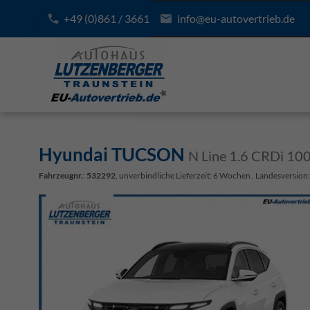
+49 (0)861 / 3661
info@eu-autovertrieb.de
Hyundai TUCSON
N Line 1.6 CRDi 1
Fahrzeugnr.
:
532292
, unverbindliche Lieferzeit:
6 Wochen
, Landesversion