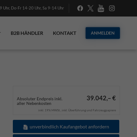
 Uhr, Do-Fr 14-20 Uhr, Sa 9-14 Uhr
B2B HÄNDLER
KONTAKT
ANMELDEN
39.042,– €
Absoluter Endpreis inkl.
aller Nebenkosten
inkl. 19% MWSt., inkl. Überführung und Fahrzeugpapiere
unverbindlich Kaufangebot anfordern