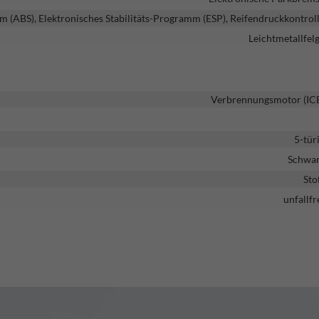
m (ABS), Elektronisches Stabilitäts-Programm (ESP), Reifendruckkontrol
Leichtmetallfel
Verbrennungsmotor (IC
5-tür
Schwa
Sto
unfallfr