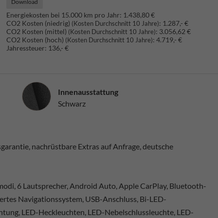
Download
Energiekosten bei 15.000 km pro Jahr:
1.438,80 €
CO2 Kosten (niedrig)
:
1.287,- €
(Kosten Durchschnitt 10 Jahre)
CO2 Kosten (mittel)
:
3.056,62 €
(Kosten Durchschnitt 10 Jahre)
CO2 Kosten (hoch)
:
4.719,- €
(Kosten Durchschnitt 10 Jahre)
Jahressteuer:
136,- €
Innenausstattung
Innenausstattung
Schwarz
arantie, nachrüstbare Extras auf Anfrage, deutsche
modi, 6 Lautsprecher, Android Auto, Apple CarPlay, Bluetooth-
iertes Navigationssystem, USB-Anschluss, Bi-LED-
tung, LED-Heckleuchten, LED-Nebelschlussleuchte, LED-