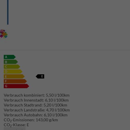
Verbrauch kombiniert:
5,50 l/100km
Verbrauch Innenstadt:
6,10 l/100km
Verbrauch Stadtrand:
5,20 l/100km
Verbrauch Landstraße:
4,70 l/100km
Verbrauch Autobahn:
6,10 l/100km
CO
-Emissionen:
143,00 g/km
2
CO
-Klasse:
E
2