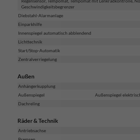
Regensensor, Tempomat, Tempomat mit Lenkradkontrolle, Notb
Geschwindigkeitsbegrenzer
Diebstahl-Alarmanlage
Einparkhilfe
Innenspiegel automatisch abblendend
Lichttechnik
Start/Stop-Automatik
Zentralverriegelung
Außen
Anhängerkupplung
Außenspiegel
Außenspiegel elektrisc
Dachreling
Räder & Technik
Antriebsachse
Bremsen