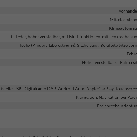
vorhand
Mittelarmleh
Klimaautomat
in Leder, höhenverstellbar, mit Multifunktionen, mit Lenkradheizu
Isofix (Kindersitzbefestigung), Sitzheizung, Belüftete Sitze vor
Fahr
Höhenverstellbarer Fahrersi
ttstelle USB, Digitalradio DAB, Android Auto, Apple CarPlay, Touchscre
Navigation, Navigation per Aud
Freisprecheinrichtu