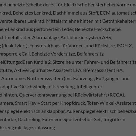
und beheizte Scheibe der 5. Tür, Elektrische Fensterheber vorne u
krad, Beheiztes Lenkrad, Dachhimmel aus Stoff, ECM automatisc
erstellbares Lenkrad, Mittelarmlehne hinten mit Getränkehaltern
hen-Lenkrad aus perforiertem Leder, Beheizte Heckscheibe,
chtmetallräder, Alarmanlage, Antiblockiersystem ABS,
 (deaktiviert), Fensterairbags für Vorder- und Rücksitze, ISOFIX,
rsperre, eCall, Beheizte Vordersitze, Beifahrersitz
elüftungsdüsen für die 2. Sitzreihe unter Fahrer- und Beifahrersitz
stütze, Aktiver Spurhalte-Assistent LFA, Bremsassistent BA,
.5 Autonomes Notbremssystem (mit Fahrzeug-, Fußgänger- und
 adaptive Geschwindigkeitsregelung, Intelligenter
d hinten, Querverkehrswarnung bei Rückwärtsfahrt (RCCA),
era, Smart Key + Start per Knopfdruck, Toter-Winkel-Assistent
nspiegel elektrisch anklappbar, Außenspiegel elektrisch beheizba
enfarbe, Dachreling, Exterieur-Sportzubehör-Set, Türgriffe in
hrzeug mit Tageszulassung