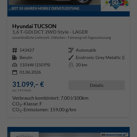
Hyundai TUCSON
1,6 T-GDi DCT 2WD Style - LAGER
unverbindliche Lieferzeit:
3 Wochen
Fahrzeug mit Tageszulassung
Fahrzeugnr.
543427
Getriebe
Automatik
Kraftstoff
Benzin
Außenfarbe
Ecotronic Grey Metallic ()
Leistung
110 kW (150 PS)
Kilometerstand
20 km
01.06.2026
31.099,– €
Details
incl. 19% MwSt.
Verbrauch kombiniert:
7,00 l/100km
CO
-Klasse:
F
2
CO
-Emissionen:
159,00 g/km
2