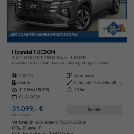
Hyundai TUCSON
1,6 T-GDi DCT 2WD Style - LAGER
unverbindliche Lieferzeit:
3 Wochen
Fahrzeug mit Tageszulassung
Fahrzeugnr.
543417
Getriebe
Automatik
Kraftstoff
Benzin
Außenfarbe
Ecotronic Grey Metallic ()
Leistung
110 kW (150 PS)
Kilometerstand
20 km
01.06.2026
31.099,– €
Details
incl. 19% MwSt.
Verbrauch kombiniert:
7,00 l/100km
CO
-Klasse:
F
2
CO
-Emissionen:
159,00 g/km