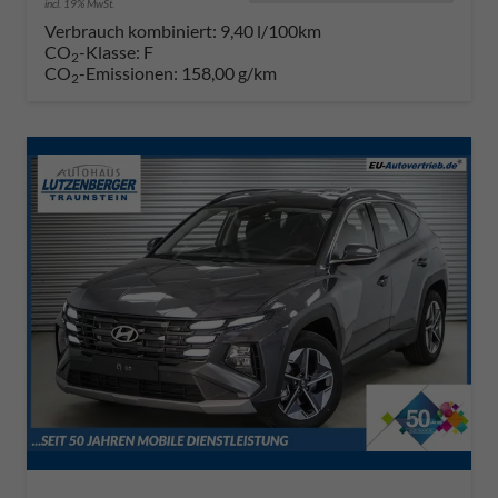
incl. 19% MwSt.
Verbrauch kombiniert:
9,40 l/100km
CO
-Klasse:
F
2
CO
-Emissionen:
158,00 g/km
2