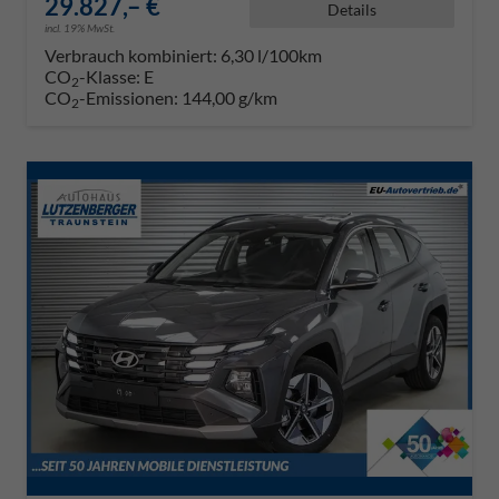
29.827,– €
Details
incl. 19% MwSt.
Verbrauch kombiniert:
6,30 l/100km
CO
-Klasse:
E
2
CO
-Emissionen:
144,00 g/km
2