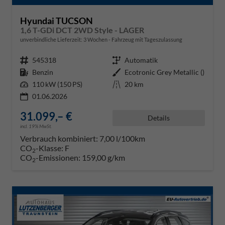
Hyundai TUCSON
1,6 T-GDi DCT 2WD Style - LAGER
unverbindliche Lieferzeit:
3 Wochen
Fahrzeug mit Tageszulassung
Fahrzeugnr.
545318
Getriebe
Automatik
Kraftstoff
Benzin
Außenfarbe
Ecotronic Grey Metallic ()
Leistung
110 kW (150 PS)
Kilometerstand
20 km
01.06.2026
31.099,– €
Details
incl. 19% MwSt.
Verbrauch kombiniert:
7,00 l/100km
CO
-Klasse:
F
2
CO
-Emissionen:
159,00 g/km
2