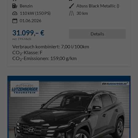
Kraftstoff
Benzin
Außenfarbe
Abyss Black Metallic ()
Leistung
110 kW (150 PS)
Kilometerstand
30 km
01.06.2026
31.099,– €
Details
incl. 19% MwSt.
Verbrauch kombiniert:
7,00 l/100km
CO
-Klasse:
F
2
CO
-Emissionen:
159,00 g/km
2