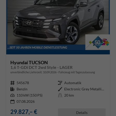
Hyundai TUCSON
1,6 T-GDi DCT 2wd Style - LAGER
unverbindliche Lieferzeit:
10.09.2026
Fahrzeug mit Tageszulassung
Fahrzeugnr.
545678
Getriebe
Automatik
Kraftstoff
Benzin
Außenfarbe
Electronic Grey Metallic ()
Leistung
110 kW (150 PS)
Kilometerstand
20 km
07.08.2026
29.827,– €
Details