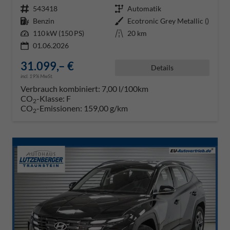
Fahrzeugnr.
543418
Getriebe
Automatik
Kraftstoff
Benzin
Außenfarbe
Ecotronic Grey Metallic ()
Leistung
110 kW (150 PS)
Kilometerstand
20 km
01.06.2026
31.099,– €
Details
incl. 19% MwSt.
Verbrauch kombiniert:
7,00 l/100km
CO
-Klasse:
F
2
CO
-Emissionen:
159,00 g/km
2