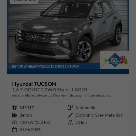
Hyundai TUCSON
1,6 T-GDi DCT 2WD Style - LAGER
unverbindliche Lieferzeit:
3 Wochen
Fahrzeug mit Tageszulassung
Fahrzeugnr.
545317
Getriebe
Automatik
Kraftstoff
Benzin
Außenfarbe
Ecotronic Grey Metallic ()
Leistung
110 kW (150 PS)
Kilometerstand
20 km
01.06.2026