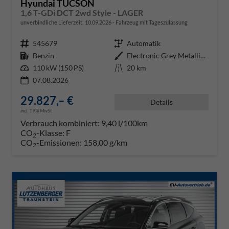
Hyundai TUCSON
1,6 T-GDi DCT 2wd Style - LAGER
unverbindliche Lieferzeit:
10.09.2026
Fahrzeug mit Tageszulassung
Fahrzeugnr.
545679
Getriebe
Automatik
Kraftstoff
Benzin
Außenfarbe
Electronic Grey Metallic ()
Leistung
110 kW (150 PS)
Kilometerstand
20 km
07.08.2026
29.827,– €
Details
incl. 19% MwSt.
Verbrauch kombiniert:
9,40 l/100km
CO
-Klasse:
F
2
CO
-Emissionen:
158,00 g/km
2