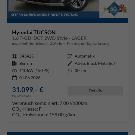
Hyundai TUCSON
1,6 T-GDi DCT 2WD Style - LAGER
unverbindliche Lieferzeit:
3 Wochen
Fahrzeug mit Tageszulassung
Fahrzeugnr.
543425
Getriebe
Automatik
Kraftstoff
Benzin
Außenfarbe
Abyss Black Metallic ()
Leistung
110 kW (150 PS)
Kilometerstand
30 km
01.06.2026
31.099,– €
Details
incl. 19% MwSt.
Verbrauch kombiniert:
7,00 l/100km
CO
-Klasse:
F
2
CO
-Emissionen:
159,00 g/km
2