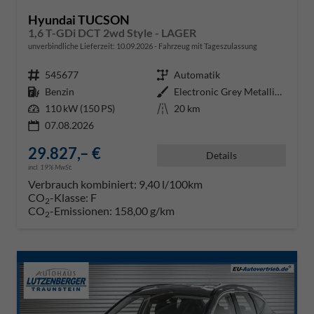
Hyundai TUCSON
1,6 T-GDi DCT 2wd Style - LAGER
unverbindliche Lieferzeit:
10.09.2026
Fahrzeug mit Tageszulassung
Fahrzeugnr.
545677
Getriebe
Automatik
Kraftstoff
Benzin
Außenfarbe
Electronic Grey Metallic ()
Leistung
110 kW (150 PS)
Kilometerstand
20 km
07.08.2026
29.827,– €
Details
incl. 19% MwSt.
Verbrauch kombiniert:
9,40 l/100km
CO
-Klasse:
F
2
CO
-Emissionen:
158,00 g/km
2