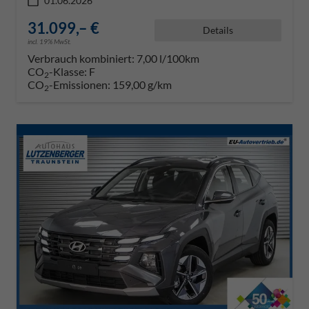
01.06.2026
31.099,– €
Details
incl. 19% MwSt.
Verbrauch kombiniert:
7,00 l/100km
CO
-Klasse:
F
2
CO
-Emissionen:
159,00 g/km
2