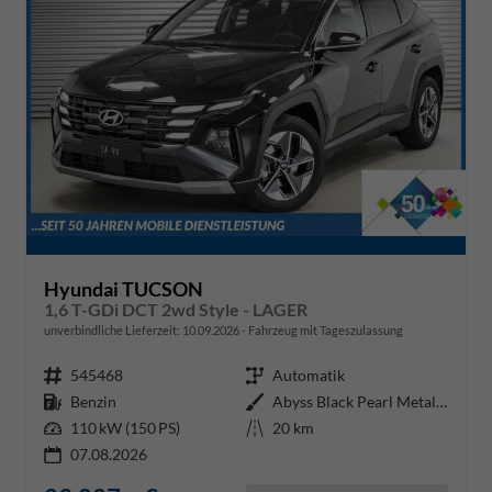
Hyundai TUCSON
1,6 T-GDi DCT 2wd Style - LAGER
unverbindliche Lieferzeit:
10.09.2026
Fahrzeug mit Tageszulassung
Fahrzeugnr.
545468
Getriebe
Automatik
Kraftstoff
Benzin
Außenfarbe
Abyss Black Pearl Metallic ()
Leistung
110 kW (150 PS)
Kilometerstand
20 km
07.08.2026