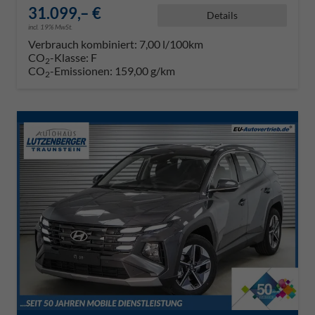
31.099,– €
Details
incl. 19% MwSt.
Verbrauch kombiniert:
7,00 l/100km
CO
-Klasse:
F
2
CO
-Emissionen:
159,00 g/km
2