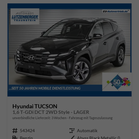
Hyundai TUCSON
1,6 T-GDi DCT 2WD Style - LAGER
unverbindliche Lieferzeit:
3 Wochen
Fahrzeug mit Tageszulassung
Fahrzeugnr.
543424
Getriebe
Automatik
Kraftstoff
Benzin
Außenfarbe
Abyss Black Metallic ()