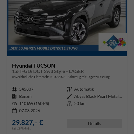
Hyundai TUCSON
1,6 T-GDi DCT 2wd Style - LAGER
unverbindliche Lieferzeit:
10.09.2026
Fahrzeug mit Tageszulassung
Fahrzeugnr.
545837
Getriebe
Automatik
Kraftstoff
Benzin
Außenfarbe
Abyss Black Pearl Metallic ()
Leistung
110 kW (150 PS)
Kilometerstand
20 km
07.08.2026
29.827,– €
Details
incl. 19% MwSt.