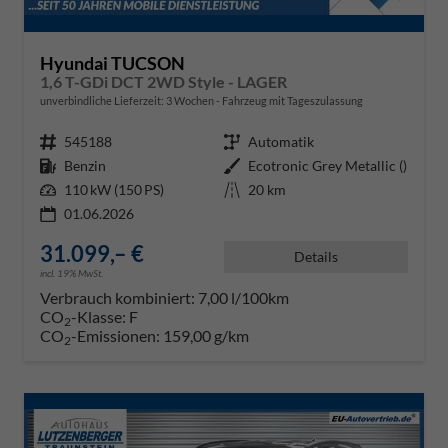
Hyundai TUCSON
1,6 T-GDi DCT 2WD Style - LAGER
unverbindliche Lieferzeit:
3 Wochen
Fahrzeug mit Tageszulassung
Fahrzeugnr.
545188
Getriebe
Automatik
Kraftstoff
Benzin
Außenfarbe
Ecotronic Grey Metallic ()
Leistung
110 kW (150 PS)
Kilometerstand
20 km
01.06.2026
31.099,– €
Details
incl. 19% MwSt.
Verbrauch kombiniert:
7,00 l/100km
CO
-Klasse:
F
2
CO
-Emissionen:
159,00 g/km
2