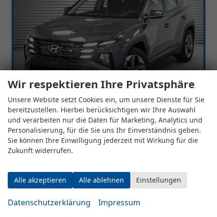
Wir respektieren Ihre Privatsphäre
Unsere Website setzt Cookies ein, um unsere Dienste für Sie
bereitzustellen. Hierbei berücksichtigen wir Ihre Auswahl
und verarbeiten nur die Daten für Marketing, Analytics und
Hyundai TUCSON
Personalisierung, für die Sie uns Ihr Einverständnis geben.
1,6 T-GDi DCT 2WD Style - LAGER
Sie können Ihre Einwilligung jederzeit mit Wirkung für die
unverbindliche Lieferzeit:
3 Wochen
Fahrzeug mit Tageszulassung
Zukunft widerrufen.
Fahrzeugnr.
545319
Getriebe
Automatik
Kraftstoff
Benzin
Außenfarbe
Ecotronic Grey Metallic ()
Alle akzeptieren
Alle ablehnen
Einstellungen
Leistung
110 kW (150 PS)
Kilometerstand
20 km
01.06.2026
Datenschutzerklärung
Impressum
31.099,– €
Details