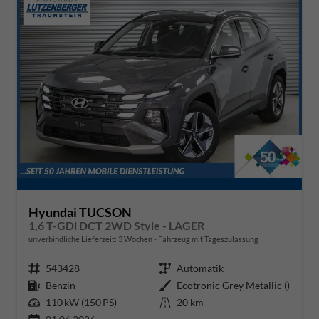
Hyundai TUCSON
1,6 T-GDi DCT 2WD Style - LAGER
unverbindliche Lieferzeit:
3 Wochen
Fahrzeug mit Tageszulassung
Fahrzeugnr.
543428
Getriebe
Automatik
Kraftstoff
Benzin
Außenfarbe
Ecotronic Grey Metallic ()
Leistung
110 kW (150 PS)
Kilometerstand
20 km