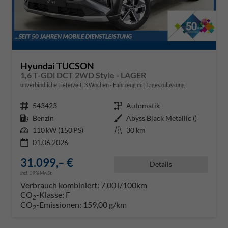
Hyundai TUCSON
1,6 T-GDi DCT 2WD Style - LAGER
unverbindliche Lieferzeit:
3 Wochen
Fahrzeug mit Tageszulassung
Fahrzeugnr.
543423
Getriebe
Automatik
Kraftstoff
Benzin
Außenfarbe
Abyss Black Metallic ()
Leistung
110 kW (150 PS)
Kilometerstand
30 km
01.06.2026
31.099,– €
Details
incl. 19% MwSt.
Verbrauch kombiniert:
7,00 l/100km
CO
-Klasse:
F
2
CO
-Emissionen:
159,00 g/km
2