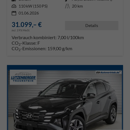
Leistung
110 kW (150 PS)
Kilometerstand
20 km
01.06.2026
31.099,– €
Details
incl. 19% MwSt.
Verbrauch kombiniert:
7,00 l/100km
CO
-Klasse:
F
2
CO
-Emissionen:
159,00 g/km
2