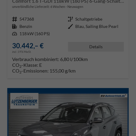
Comfort 1.6 T-GDI 118kW (160 PS) 6-Gang-Schaltgetriebe
unverbindliche Lieferzeit:
6 Wochen
Neuwagen
Fahrzeugnr.
547368
Getriebe
Schaltgetriebe
Kraftstoff
Benzin
Außenfarbe
Blau, Sailing Blue Pearl
Leistung
118 kW (160 PS)
30.442,– €
Details
incl. 19% MwSt.
Verbrauch kombiniert:
6,80 l/100km
CO
-Klasse:
E
2
CO
-Emissionen:
155,00 g/km
2