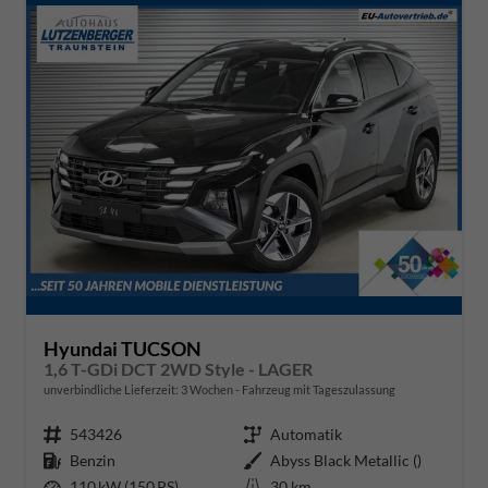
Hyundai TUCSON
1,6 T-GDi DCT 2WD Style - LAGER
unverbindliche Lieferzeit:
3 Wochen
Fahrzeug mit Tageszulassung
Fahrzeugnr.
543426
Getriebe
Automatik
Kraftstoff
Benzin
Außenfarbe
Abyss Black Metallic ()
Leistung
110 kW (150 PS)
Kilometerstand
30 km