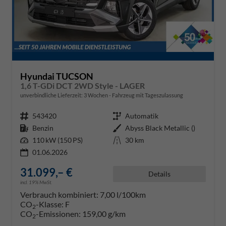
Hyundai TUCSON
1,6 T-GDi DCT 2WD Style - LAGER
unverbindliche Lieferzeit:
3 Wochen
Fahrzeug mit Tageszulassung
Fahrzeugnr.
543420
Getriebe
Automatik
Kraftstoff
Benzin
Außenfarbe
Abyss Black Metallic ()
Leistung
110 kW (150 PS)
Kilometerstand
30 km
01.06.2026
31.099,– €
Details
incl. 19% MwSt.
Verbrauch kombiniert:
7,00 l/100km
CO
-Klasse:
F
2
CO
-Emissionen:
159,00 g/km
2