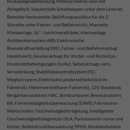
Rückspiegelabblendung, Mittelarmlehne vorn mit
Ablagefach, Sequentielle Schaltwippen unter dem Lenkrad,
Beheizte Heckscheibe, Belüftungsauslässe für die 2.
Sitzreihe unter Fahrer- und Beifahrersitz, Manuelle
Klimaanlage, 16'' -Leichtmetallräder, Alarmanlage,
Antiblockiersystem ABS, Elektronische
Bremskraftverteilung EBD, Fahrer- und Beifahrerairbag
(deaktiviert), Fensterairbags für Vorder- und Rücksitze,
Kindersitzbefestigungen (Isofix), Seitenairbags vorn,
Servolenkung, Stabilitätskontrollsystem ESC,
Wegfahrsperre, Elektrische Lendenwirbelstütze im
Fahrersitz, Höhenverstellbarer Fahrersitz, 12V Steckdose,
Berganfahrassistent HAC, Bordcomputer, Bremsassistent
BA, Fahrermüdigkeitsüberwachung (DAW), Fahrmodus-
Wahlschalter, Geschwindigkeitsregelung, Intelligenter
Geschwindigkeitsbegrenzer ISLA, Parksensoren vorne und
hinten, Reifendrucküberwachung TPMS, Rückfahrkamera