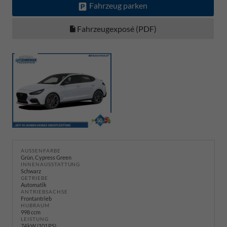
Fahrzeug parken
Fahrzeugexposé (PDF)
AUSSENFARBE
Grün, Cypress Green
INNENAUSSTATTUNG
Schwarz
GETRIEBE
Automatik
ANTRIEBSACHSE
Frontantrieb
HUBRAUM
998 ccm
LEISTUNG
74 kW (101 PS)