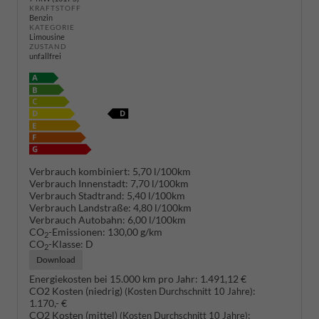
KRAFTSTOFF
Benzin
KATEGORIE
Limousine
ZUSTAND
unfallfrei
Verbrauch kombiniert:
5,70 l/100km
Verbrauch Innenstadt:
7,70 l/100km
Verbrauch Stadtrand:
5,40 l/100km
Verbrauch Landstraße:
4,80 l/100km
Verbrauch Autobahn:
6,00 l/100km
CO
-Emissionen:
130,00 g/km
2
CO
-Klasse:
D
2
Download
Energiekosten bei 15.000 km pro Jahr:
1.491,12 €
CO2 Kosten (niedrig)
:
(Kosten Durchschnitt 10 Jahre)
1.170,- €
CO2 Kosten (mittel)
:
(Kosten Durchschnitt 10 Jahre)