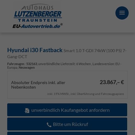
Hyundai i30 Fastback
Smart 1.0 T-GDI 74kW (100 PS) 7-
Gang-DCT
Fahrzeugnr.
:
532163
, unverbindliche Lieferzeit:
6 Wochen
, Landesversion: EU -
Europa,
Neuwagen
23.867,– €
Absoluter Endpreis inkl. aller
Nebenkosten
inkl. 19% MWSt., inkl. Überführung und Fahrzeugpapiere
unverbindlich Kaufangebot anfordern
Bitte um Rückruf