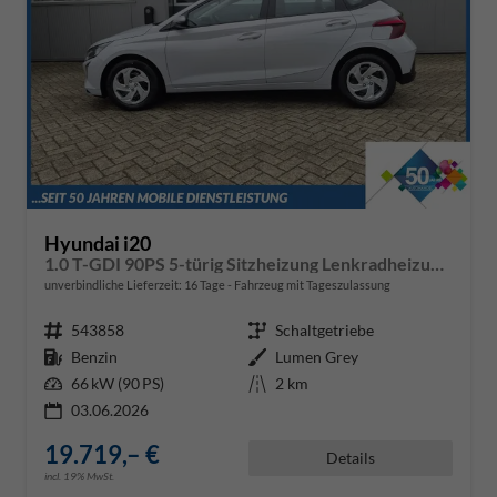
Hyundai i20
1.0 T-GDI 90PS 5-türig Sitzheizung Lenkradheizung Rückf.Kamera PDC Klima Apple CarPlay Android Auto Tempomat Touchscreen
unverbindliche Lieferzeit:
16 Tage
Fahrzeug mit Tageszulassung
Fahrzeugnr.
543858
Getriebe
Schaltgetriebe
Kraftstoff
Benzin
Außenfarbe
Lumen Grey
Leistung
66 kW (90 PS)
Kilometerstand
2 km
03.06.2026
19.719,– €
Details
incl. 19% MwSt.