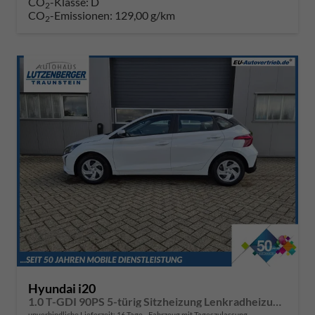
CO
-Klasse:
D
2
CO
-Emissionen:
129,00 g/km
2
Hyundai i20
1.0 T-GDI 90PS 5-türig Sitzheizung Lenkradheizung Rückf.Kamera PDC Klima Apple CarPlay Android Auto Tempomat Touchscreen
unverbindliche Lieferzeit:
16 Tage
Fahrzeug mit Tageszulassung