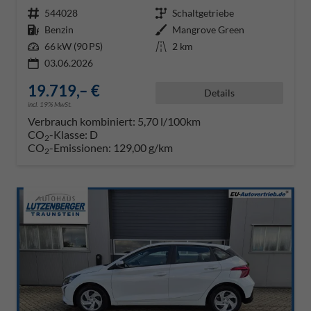
Fahrzeugnr.
544028
Getriebe
Schaltgetriebe
Kraftstoff
Benzin
Außenfarbe
Mangrove Green
Leistung
66 kW (90 PS)
Kilometerstand
2 km
03.06.2026
19.719,– €
Details
incl. 19% MwSt.
Verbrauch kombiniert:
5,70 l/100km
CO
-Klasse:
D
2
CO
-Emissionen:
129,00 g/km
2