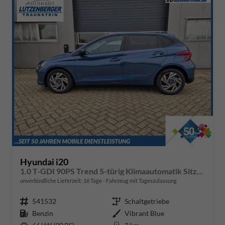
Hyundai i20
1.0 T-GDI 90PS Trend 5-türig Klimaautomatik Sitzheizung Lenkradheizung Rückf.Kamera PDC Apple CarPlay Android Auto Tempomat Touchscreen 16"LM
unverbindliche Lieferzeit:
16 Tage
Fahrzeug mit Tageszulassung
Fahrzeugnr.
541532
Getriebe
Schaltgetriebe
Kraftstoff
Benzin
Außenfarbe
Vibrant Blue