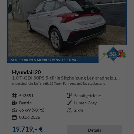
Hyundai i20
1.0 T-GDI 90PS 5-türig Sitzheizung Lenkradheizung Rückf.Kamera PDC Klima Apple CarPlay Android Auto Tempomat Touchscreen
unverbindliche Lieferzeit:
16 Tage
Fahrzeug mit Tageszulassung
Fahrzeugnr.
543851
Getriebe
Schaltgetriebe
Kraftstoff
Benzin
Außenfarbe
Lumen Grey
Leistung
66 kW (90 PS)
Kilometerstand
2 km
03.06.2026
19.719,– €
Details