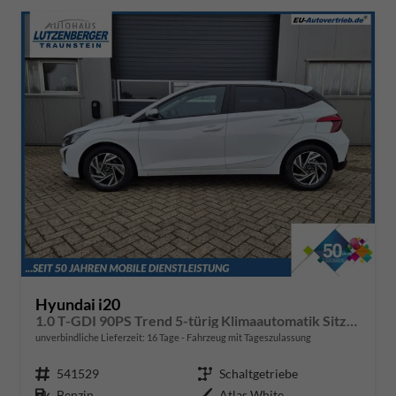
Hyundai i20
1.0 T-GDI 90PS Trend 5-türig Klimaautomatik Sitzheizung Lenkradheizung Rückf.Kamera PDC Apple CarPlay Android Auto Tempomat Touchscreen 16"LM
unverbindliche Lieferzeit:
16 Tage
Fahrzeug mit Tageszulassung
Fahrzeugnr.
541529
Getriebe
Schaltgetriebe
Kraftstoff
Benzin
Außenfarbe
Atlas White