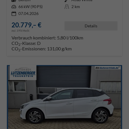
Leistung
66 kW (90 PS)
Kilometerstand
2 km
07.04.2026
20.779,– €
Details
incl. 19% MwSt.
Verbrauch kombiniert:
5,80 l/100km
CO
-Klasse:
D
2
CO
-Emissionen:
131,00 g/km
2