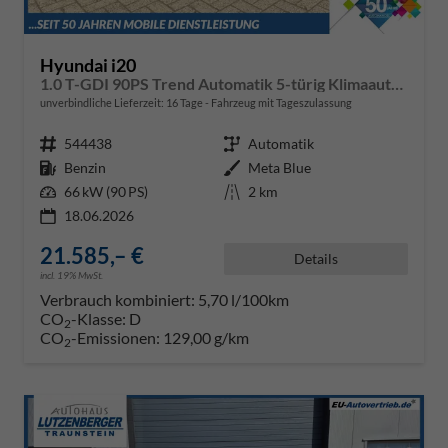
Hyundai i20
1.0 T-GDI 90PS Trend Automatik 5-türig Klimaautomatik Sitzheizung Lenkradheizung Navi Rückf.Kamera PDC Apple CarPlay Android Auto Tempomat Touchscreen 16"LM
unverbindliche Lieferzeit:
16 Tage
Fahrzeug mit Tageszulassung
Fahrzeugnr.
544438
Getriebe
Automatik
Kraftstoff
Benzin
Außenfarbe
Meta Blue
Leistung
66 kW (90 PS)
Kilometerstand
2 km
18.06.2026
21.585,– €
Details
incl. 19% MwSt.
Verbrauch kombiniert:
5,70 l/100km
CO
-Klasse:
D
2
CO
-Emissionen:
129,00 g/km
2