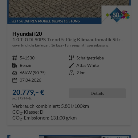
Hyundai i20
1.0 T-GDI 90PS Trend 5-türig Klimaautomatik Sitzheizung Lenkradheizung Rückf.Kamera PDC Apple CarPlay Android Auto Tempomat Touchscreen 16"LM
unverbindliche Lieferzeit:
16 Tage
Fahrzeug mit Tageszulassung
Fahrzeugnr.
541530
Getriebe
Schaltgetriebe
Kraftstoff
Benzin
Außenfarbe
Atlas White
Leistung
66 kW (90 PS)
Kilometerstand
2 km
07.04.2026
20.779,– €
Details
incl. 19% MwSt.
Verbrauch kombiniert:
5,80 l/100km
CO
-Klasse:
D
2
CO
-Emissionen:
131,00 g/km
2