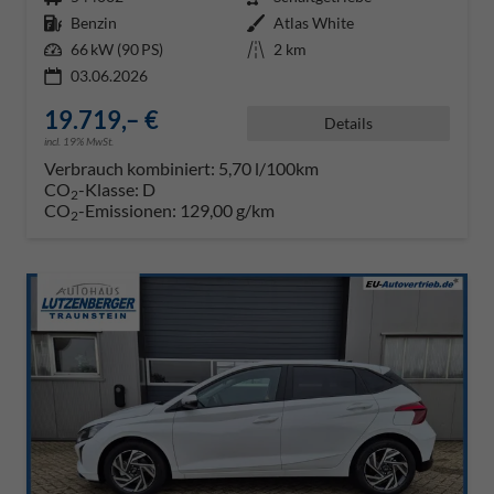
Kraftstoff
Benzin
Außenfarbe
Atlas White
Leistung
66 kW (90 PS)
Kilometerstand
2 km
03.06.2026
19.719,– €
Details
incl. 19% MwSt.
Verbrauch kombiniert:
5,70 l/100km
CO
-Klasse:
D
2
CO
-Emissionen:
129,00 g/km
2