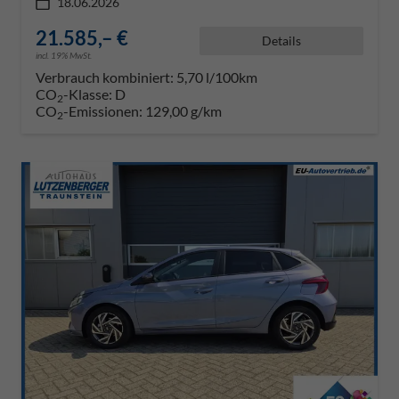
18.06.2026
21.585,– €
Details
incl. 19% MwSt.
Verbrauch kombiniert:
5,70 l/100km
CO
-Klasse:
D
2
CO
-Emissionen:
129,00 g/km
2