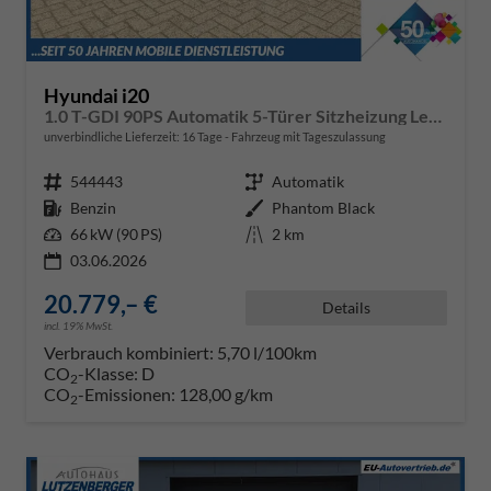
Hyundai i20
1.0 T-GDI 90PS Automatik 5-Türer Sitzheizung Lenkradheizung Rückf.Kamera PDC Klima Apple CarPlay Android Auto Tempomat Touchscreen
unverbindliche Lieferzeit:
16 Tage
Fahrzeug mit Tageszulassung
Fahrzeugnr.
544443
Getriebe
Automatik
Kraftstoff
Benzin
Außenfarbe
Phantom Black
Leistung
66 kW (90 PS)
Kilometerstand
2 km
03.06.2026
20.779,– €
Details
incl. 19% MwSt.
Verbrauch kombiniert:
5,70 l/100km
CO
-Klasse:
D
2
CO
-Emissionen:
128,00 g/km
2