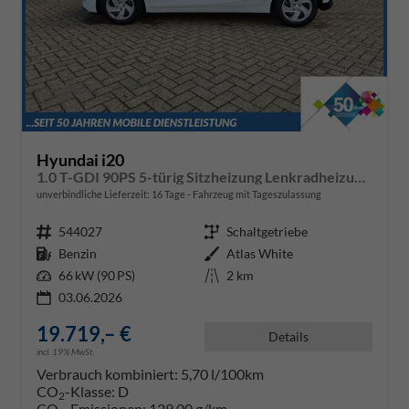
Hyundai i20
1.0 T-GDI 90PS 5-türig Sitzheizung Lenkradheizung Rückf.Kamera PDC Klima Apple CarPlay Android Auto Tempomat Touchscreen
unverbindliche Lieferzeit:
16 Tage
Fahrzeug mit Tageszulassung
Fahrzeugnr.
544027
Getriebe
Schaltgetriebe
Kraftstoff
Benzin
Außenfarbe
Atlas White
Leistung
66 kW (90 PS)
Kilometerstand
2 km
03.06.2026
19.719,– €
Details
incl. 19% MwSt.
Verbrauch kombiniert:
5,70 l/100km
CO
-Klasse:
D
2
CO
-Emissionen:
129,00 g/km