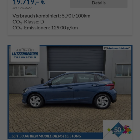
19.719,– €
Details
incl. 19% MwSt.
Verbrauch kombiniert:
5,70 l/100km
CO
-Klasse:
D
2
CO
-Emissionen:
129,00 g/km
2