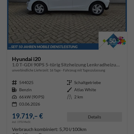
Hyundai i20
1.0 T-GDI 90PS 5-türig Sitzheizung Lenkradheizung Rückf.Kamera PDC Klima Apple CarPlay Android Auto Tempomat Touchscreen
unverbindliche Lieferzeit:
16 Tage
Fahrzeug mit Tageszulassung
Fahrzeugnr.
544025
Getriebe
Schaltgetriebe
Kraftstoff
Benzin
Außenfarbe
Atlas White
Leistung
66 kW (90 PS)
Kilometerstand
2 km
03.06.2026
19.719,– €
Details
incl. 19% MwSt.
Verbrauch kombiniert:
5,70 l/100km