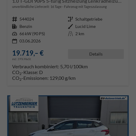
1.0 T-GDI 90PS 5-türig Sitzheizung Lenkradheizung Rückf.Kamera PDC Klima Apple CarPlay Android Auto Tempomat Touchscreen
unverbindliche Lieferzeit:
16 Tage
Fahrzeug mit Tageszulassung
Fahrzeugnr.
544024
Getriebe
Schaltgetriebe
Kraftstoff
Benzin
Außenfarbe
Lucid Lime
Leistung
66 kW (90 PS)
Kilometerstand
2 km
03.06.2026
19.719,– €
Details
incl. 19% MwSt.
Verbrauch kombiniert:
5,70 l/100km
CO
-Klasse:
D
2
CO
-Emissionen:
129,00 g/km
2