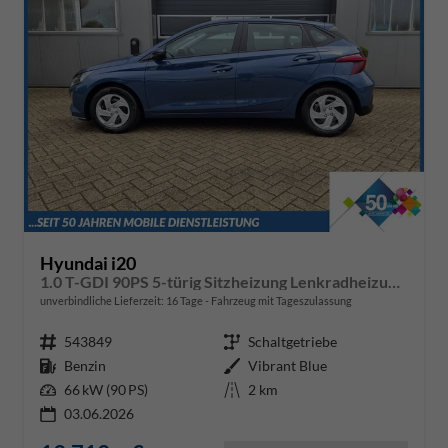
Hyundai i20
1.0 T-GDI 90PS 5-türig Sitzheizung Lenkradheizung Rückf.Kamera PDC Klima Apple CarPlay Android Auto Tempomat Touchscreen
unverbindliche Lieferzeit:
16 Tage
Fahrzeug mit Tageszulassung
Fahrzeugnr.
543849
Getriebe
Schaltgetriebe
Kraftstoff
Benzin
Außenfarbe
Vibrant Blue
Leistung
66 kW (90 PS)
Kilometerstand
2 km
03.06.2026