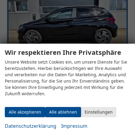
Wir respektieren Ihre Privatsphäre
Unsere Website setzt Cookies ein, um unsere Dienste für Sie
bereitzustellen. Hierbei berücksichtigen wir Ihre Auswahl
und verarbeiten nur die Daten für Marketing, Analytics und
Personalisierung, für die Sie uns Ihr Einverständnis geben.
Hyundai i20
Sie können Ihre Einwilligung jederzeit mit Wirkung für die
1.0 T-GDI 90PS Trend Automatik 5-türig Innenraumkamera 2xKeyless Klimaautomatik Sitzheizung Lenkradheizung Navi Rückf.Kamera PDC Apple CarPlay Android Auto Tempomat Touchscreen 16"LM
Zukunft widerrufen.
unverbindliche Lieferzeit:
16 Tage
Fahrzeug mit Tageszulassung
Fahrzeugnr.
547425
Getriebe
Automatik
Alle akzeptieren
Alle ablehnen
Einstellungen
Kraftstoff
Benzin
Außenfarbe
Phantom Black
Leistung
66 kW (90 PS)
Kilometerstand
2 km
Datenschutzerklärung
Impressum
24.07.2026