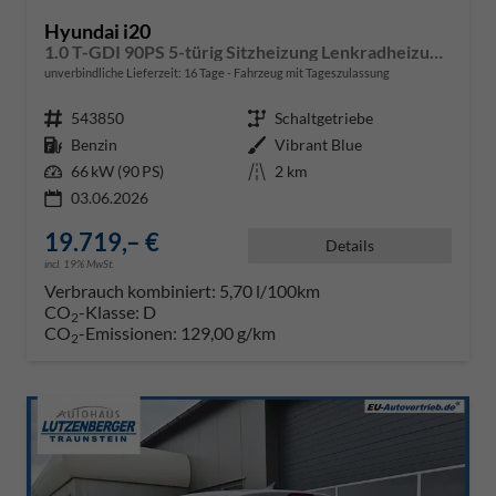
Hyundai i20
1.0 T-GDI 90PS 5-türig Sitzheizung Lenkradheizung Rückf.Kamera PDC Klima Apple CarPlay Android Auto Tempomat Touchscreen
unverbindliche Lieferzeit:
16 Tage
Fahrzeug mit Tageszulassung
Fahrzeugnr.
543850
Getriebe
Schaltgetriebe
Kraftstoff
Benzin
Außenfarbe
Vibrant Blue
Leistung
66 kW (90 PS)
Kilometerstand
2 km
03.06.2026
19.719,– €
Details
incl. 19% MwSt.
Verbrauch kombiniert:
5,70 l/100km
CO
-Klasse:
D
2
CO
-Emissionen:
129,00 g/km
2