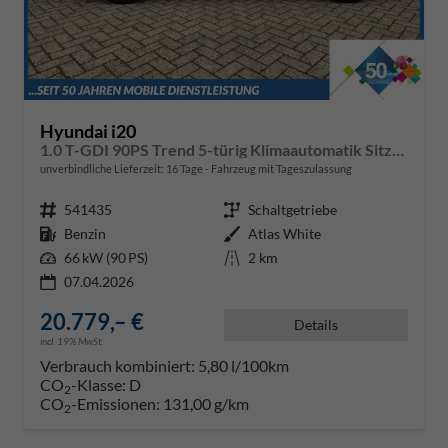
Hyundai i20
1.0 T-GDI 90PS Trend 5-türig Klimaautomatik Sitzheizung Lenkradheizung Rückf.Kamera PDC Apple CarPlay Android Auto Tempomat Touchscreen 16"LM
unverbindliche Lieferzeit:
16 Tage
Fahrzeug mit Tageszulassung
Fahrzeugnr.
541435
Getriebe
Schaltgetriebe
Kraftstoff
Benzin
Außenfarbe
Atlas White
Leistung
66 kW (90 PS)
Kilometerstand
2 km
07.04.2026
20.779,– €
Details
incl. 19% MwSt.
Verbrauch kombiniert:
5,80 l/100km
CO
-Klasse:
D
2
CO
-Emissionen:
131,00 g/km
2