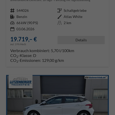
Fahrzeugnr.
544026
Getriebe
Schaltgetriebe
Kraftstoff
Benzin
Außenfarbe
Atlas White
Leistung
66 kW (90 PS)
Kilometerstand
2 km
03.06.2026
19.719,– €
Details
incl. 19% MwSt.
Verbrauch kombiniert:
5,70 l/100km
CO
-Klasse:
D
2
CO
-Emissionen:
129,00 g/km
2