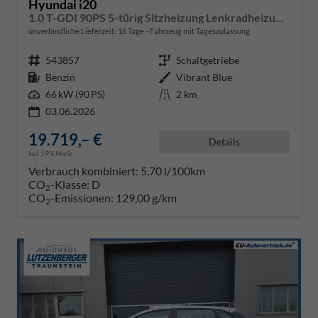
Hyundai i20
1.0 T-GDI 90PS 5-türig Sitzheizung Lenkradheizung Rückf.Kamera PDC Klima Apple CarPlay Android Auto Tempomat Touchscreen
unverbindliche Lieferzeit:
16 Tage
Fahrzeug mit Tageszulassung
Fahrzeugnr.
543857
Getriebe
Schaltgetriebe
Kraftstoff
Benzin
Außenfarbe
Vibrant Blue
Leistung
66 kW (90 PS)
Kilometerstand
2 km
03.06.2026
19.719,– €
Details
incl. 19% MwSt.
Verbrauch kombiniert:
5,70 l/100km
CO
-Klasse:
D
2
CO
-Emissionen:
129,00 g/km
2