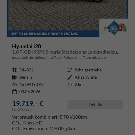
Hyundai i20
1.0 T-GDI 90PS 5-türig Sitzheizung Lenkradheizung Rückf.Kamera PDC Klima Apple CarPlay Android Auto Tempomat Touchscreen
unverbindliche Lieferzeit:
16 Tage
Fahrzeug mit Tageszulassung
Fahrzeugnr.
544031
Getriebe
Schaltgetriebe
Kraftstoff
Benzin
Außenfarbe
Atlas White
Leistung
66 kW (90 PS)
Kilometerstand
2 km
03.06.2026
19.719,– €
Details
incl. 19% MwSt.
Verbrauch kombiniert:
5,70 l/100km
CO
-Klasse:
D
2
CO
-Emissionen:
129,00 g/km
2