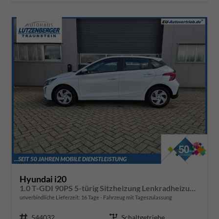
Hyundai i20
1.0 T-GDI 90PS 5-türig Sitzheizung Lenkradheizung Rückf.Kamera PDC Klima Apple CarPlay Android Auto Tempomat Touchscreen
unverbindliche Lieferzeit:
16 Tage
Fahrzeug mit Tageszulassung
Fahrzeugnr.
544032
Getriebe
Schaltgetriebe