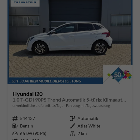
Hyundai i20
1.0 T-GDI 90PS Trend Automatik 5-türig Klimaautomatik Sitzheizung Lenkradheizung Navi Rückf.Kamera PDC Apple CarPlay Android Auto Tempomat Touchscreen 16"LM
unverbindliche Lieferzeit:
16 Tage
Fahrzeug mit Tageszulassung
Fahrzeugnr.
544437
Getriebe
Automatik
Kraftstoff
Benzin
Außenfarbe
Atlas White
Leistung
66 kW (90 PS)
Kilometerstand
2 km