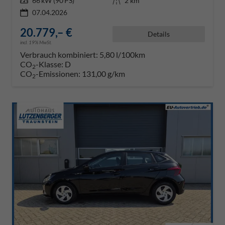
Leistung
66 kW (90 PS)
Kilometerstand
2 km
07.04.2026
20.779,– €
Details
incl. 19% MwSt.
Verbrauch kombiniert:
5,80 l/100km
CO
-Klasse:
D
2
CO
-Emissionen:
131,00 g/km
2