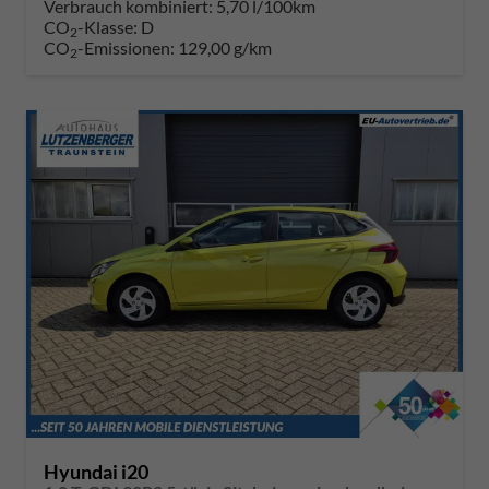
Verbrauch kombiniert:
5,70 l/100km
CO
-Klasse:
D
2
CO
-Emissionen:
129,00 g/km
2
Hyundai i20