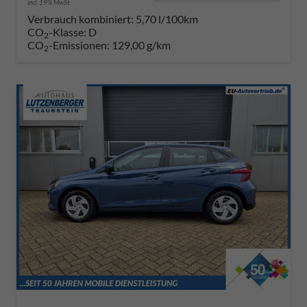
incl. 19% MwSt.
Verbrauch kombiniert:
5,70 l/100km
CO
-Klasse:
D
2
CO
-Emissionen:
129,00 g/km
2