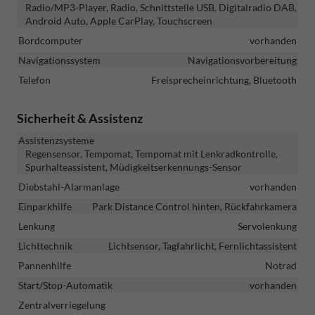
Radio/MP3-Player, Radio, Schnittstelle USB, Digitalradio DAB,
Android Auto, Apple CarPlay, Touchscreen
Bordcomputer
vorhanden
Navigationssystem
Navigationsvorbereitung
Telefon
Freisprecheinrichtung, Bluetooth
Sicherheit & Assistenz
Assistenzsysteme
Regensensor, Tempomat, Tempomat mit Lenkradkontrolle,
Spurhalteassistent, Müdigkeitserkennungs-Sensor
Diebstahl-Alarmanlage
vorhanden
Einparkhilfe
Park Distance Control hinten, Rückfahrkamera
Lenkung
Servolenkung
Lichttechnik
Lichtsensor, Tagfahrlicht, Fernlichtassistent
Pannenhilfe
Notrad
Start/Stop-Automatik
vorhanden
Zentralverriegelung