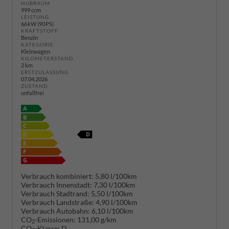
HUBRAUM
999 ccm
LEISTUNG
66 kW (90 PS)
KRAFTSTOFF
Benzin
KATEGORIE
Kleinwagen
KILOMETERSTAND
2 km
ERSTZULASSUNG
07.04.2026
ZUSTAND
unfallfrei
Verbrauch kombiniert:
5,80 l/100km
Verbrauch Innenstadt:
7,30 l/100km
Verbrauch Stadtrand:
5,50 l/100km
Verbrauch Landstraße:
4,90 l/100km
Verbrauch Autobahn:
6,10 l/100km
CO
-Emissionen:
131,00 g/km
2
CO
-Klasse:
D