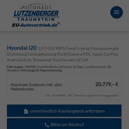
Hyundai i20
1.0 T-GDI 90PS Trend 5-türig Klimaautomatik
Sitzheizung Lenkradheizung Rückf.Kamera PDC Apple CarPlay
Android Auto Tempomat Touchscreen 16"LM
Fahrzeugnr.
:
541529
, unverbindliche Lieferzeit:
16 Tage
, Landesversion: SK -
Slowakei,
Fahrzeug mit Tageszulassung
20.779,– €
Absoluter Endpreis inkl. aller
Nebenkosten
inkl. 19% MWSt., inkl. Überführung und Fahrzeugpapiere
unverbindlich Kaufangebot anfordern
Bitte um Rückruf