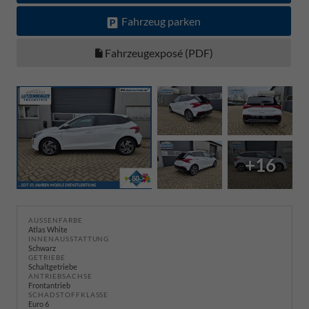
Fahrzeug parken
Fahrzeugexposé (PDF)
+16
AUSSENFARBE
Atlas White
INNENAUSSTATTUNG
Schwarz
GETRIEBE
Schaltgetriebe
ANTRIEBSACHSE
Frontantrieb
SCHADSTOFFKLASSE
Euro 6