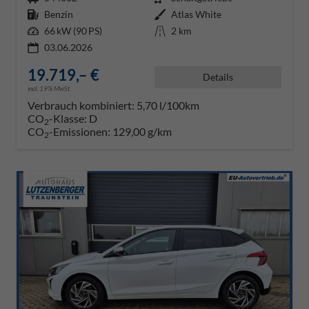
Kraftstoff
Benzin
Außenfarbe
Atlas White
Leistung
66 kW (90 PS)
Kilometerstand
2 km
03.06.2026
19.719,– €
Details
incl. 19% MwSt.
Verbrauch kombiniert:
5,70 l/100km
CO
-Klasse:
D
2
CO
-Emissionen:
129,00 g/km
2