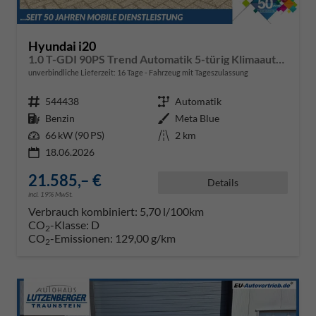
Hyundai i20
1.0 T-GDI 90PS Trend Automatik 5-türig Klimaautomatik Sitzheizung Lenkradheizung Navi Rückf.Kamera PDC Apple CarPlay Android Auto Tempomat Touchscreen 16"LM
unverbindliche Lieferzeit:
16 Tage
Fahrzeug mit Tageszulassung
Fahrzeugnr.
544438
Getriebe
Automatik
Kraftstoff
Benzin
Außenfarbe
Meta Blue
Leistung
66 kW (90 PS)
Kilometerstand
2 km
18.06.2026
21.585,– €
Details
incl. 19% MwSt.
Verbrauch kombiniert:
5,70 l/100km
CO
-Klasse:
D
2
CO
-Emissionen:
129,00 g/km
2