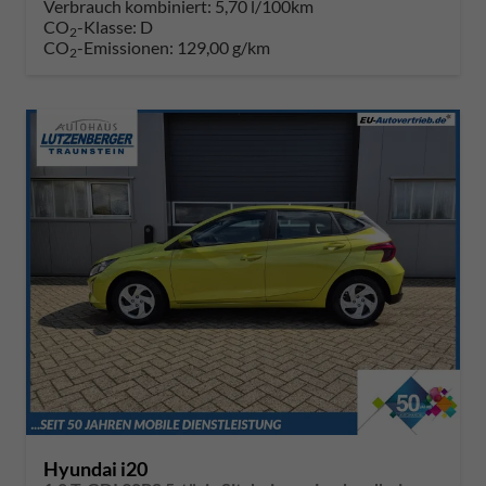
Verbrauch kombiniert:
5,70 l/100km
CO
-Klasse:
D
2
CO
-Emissionen:
129,00 g/km
2
Hyundai i20