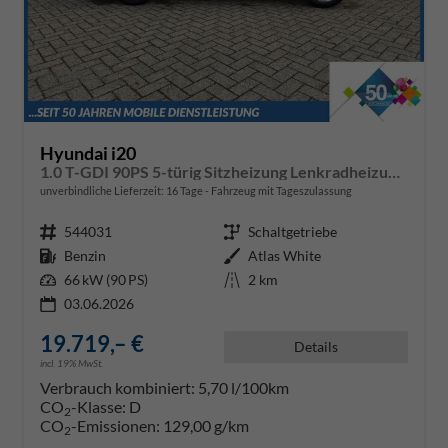
Hyundai i20
1.0 T-GDI 90PS 5-türig Sitzheizung Lenkradheizung Rückf.Kamera PDC Klima Apple CarPlay Android Auto Tempomat Touchscreen
unverbindliche Lieferzeit:
16 Tage
Fahrzeug mit Tageszulassung
Fahrzeugnr.
544031
Getriebe
Schaltgetriebe
Kraftstoff
Benzin
Außenfarbe
Atlas White
Leistung
66 kW (90 PS)
Kilometerstand
2 km
03.06.2026
19.719,– €
Details
incl. 19% MwSt.
Verbrauch kombiniert:
5,70 l/100km
CO
-Klasse:
D
2
CO
-Emissionen:
129,00 g/km
2