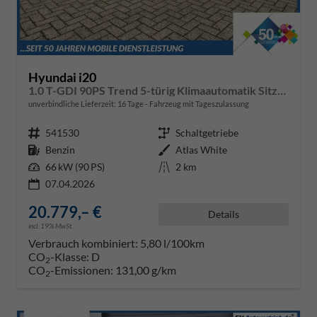
Hyundai i20
1.0 T-GDI 90PS Trend 5-türig Klimaautomatik Sitzheizung Lenkradheizung Rückf.Kamera PDC Apple CarPlay Android Auto Tempomat Touchscreen 16"LM
unverbindliche Lieferzeit:
16 Tage
Fahrzeug mit Tageszulassung
Fahrzeugnr.
541530
Getriebe
Schaltgetriebe
Kraftstoff
Benzin
Außenfarbe
Atlas White
Leistung
66 kW (90 PS)
Kilometerstand
2 km
07.04.2026
20.779,– €
Details
incl. 19% MwSt.
Verbrauch kombiniert:
5,80 l/100km
CO
-Klasse:
D
2
CO
-Emissionen:
131,00 g/km
2