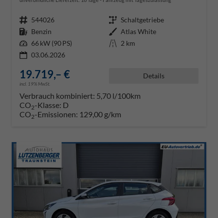
Fahrzeugnr.
544026
Getriebe
Schaltgetriebe
Kraftstoff
Benzin
Außenfarbe
Atlas White
Leistung
66 kW (90 PS)
Kilometerstand
2 km
03.06.2026
19.719,– €
Details
incl. 19% MwSt.
Verbrauch kombiniert:
5,70 l/100km
CO
-Klasse:
D
2
CO
-Emissionen:
129,00 g/km
2