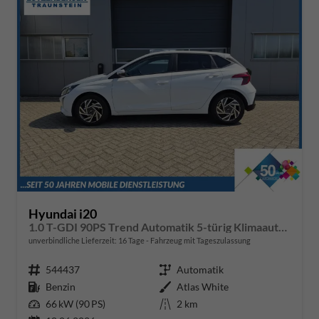
Hyundai i20
1.0 T-GDI 90PS Trend Automatik 5-türig Klimaautomatik Sitzheizung Lenkradheizung Navi Rückf.Kamera PDC Apple CarPlay Android Auto Tempomat Touchscreen 16"LM
unverbindliche Lieferzeit:
16 Tage
Fahrzeug mit Tageszulassung
Fahrzeugnr.
544437
Getriebe
Automatik
Kraftstoff
Benzin
Außenfarbe
Atlas White
Leistung
66 kW (90 PS)
Kilometerstand
2 km