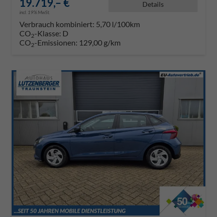
19.719,– €
Details
incl. 19% MwSt.
Verbrauch kombiniert:
5,70 l/100km
CO
-Klasse:
D
2
CO
-Emissionen:
129,00 g/km
2