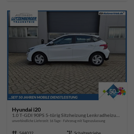
Hyundai i20
1.0 T-GDI 90PS 5-türig Sitzheizung Lenkradheizung Rückf.Kamera PDC Klima Apple CarPlay Android Auto Tempomat Touchscreen
unverbindliche Lieferzeit:
16 Tage
Fahrzeug mit Tageszulassung
Fahrzeugnr.
544032
Getriebe
Schaltgetriebe