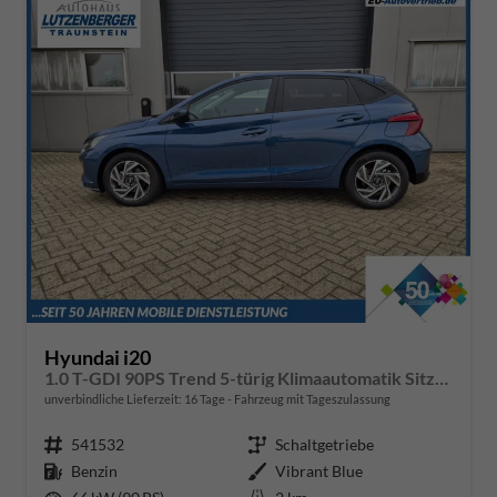
Hyundai i20
1.0 T-GDI 90PS Trend 5-türig Klimaautomatik Sitzheizung Lenkradheizung Rückf.Kamera PDC Apple CarPlay Android Auto Tempomat Touchscreen 16"LM
unverbindliche Lieferzeit:
16 Tage
Fahrzeug mit Tageszulassung
Fahrzeugnr.
541532
Getriebe
Schaltgetriebe
Kraftstoff
Benzin
Außenfarbe
Vibrant Blue