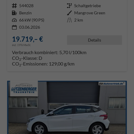
Fahrzeugnr.
544028
Getriebe
Schaltgetriebe
Kraftstoff
Benzin
Außenfarbe
Mangrove Green
Leistung
66 kW (90 PS)
Kilometerstand
2 km
03.06.2026
19.719,– €
Details
incl. 19% MwSt.
Verbrauch kombiniert:
5,70 l/100km
CO
-Klasse:
D
2
CO
-Emissionen:
129,00 g/km
2