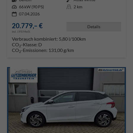
Leistung
66 kW (90 PS)
Kilometerstand
2 km
07.04.2026
20.779,– €
Details
incl. 19% MwSt.
Verbrauch kombiniert:
5,80 l/100km
CO
-Klasse:
D
2
CO
-Emissionen:
131,00 g/km
2