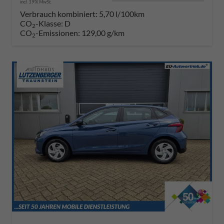
incl. 19% MwSt.
Verbrauch kombiniert:
5,70 l/100km
CO
-Klasse:
D
2
CO
-Emissionen:
129,00 g/km
2