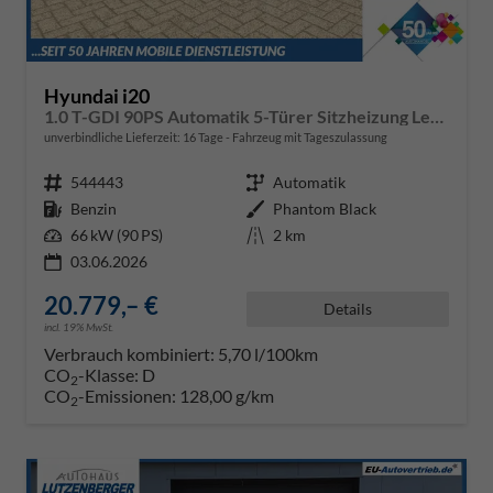
Hyundai i20
1.0 T-GDI 90PS Automatik 5-Türer Sitzheizung Lenkradheizung Rückf.Kamera PDC Klima Apple CarPlay Android Auto Tempomat Touchscreen
unverbindliche Lieferzeit:
16 Tage
Fahrzeug mit Tageszulassung
Fahrzeugnr.
544443
Getriebe
Automatik
Kraftstoff
Benzin
Außenfarbe
Phantom Black
Leistung
66 kW (90 PS)
Kilometerstand
2 km
03.06.2026
20.779,– €
Details
incl. 19% MwSt.
Verbrauch kombiniert:
5,70 l/100km
CO
-Klasse:
D
2
CO
-Emissionen:
128,00 g/km
2