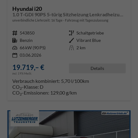
Hyundai i20
1.0 T-GDI 90PS 5-türig Sitzheizung Lenkradheizung Rückf.Kamera PDC Klima Apple CarPlay Android Auto Tempomat Touchscreen
unverbindliche Lieferzeit:
16 Tage
Fahrzeug mit Tageszulassung
Fahrzeugnr.
543850
Getriebe
Schaltgetriebe
Kraftstoff
Benzin
Außenfarbe
Vibrant Blue
Leistung
66 kW (90 PS)
Kilometerstand
2 km
03.06.2026
19.719,– €
Details
incl. 19% MwSt.
Verbrauch kombiniert:
5,70 l/100km
CO
-Klasse:
D
2
CO
-Emissionen:
129,00 g/km
2