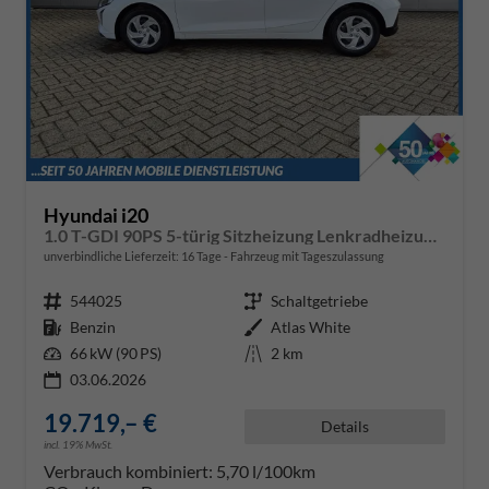
Hyundai i20
1.0 T-GDI 90PS 5-türig Sitzheizung Lenkradheizung Rückf.Kamera PDC Klima Apple CarPlay Android Auto Tempomat Touchscreen
unverbindliche Lieferzeit:
16 Tage
Fahrzeug mit Tageszulassung
Fahrzeugnr.
544025
Getriebe
Schaltgetriebe
Kraftstoff
Benzin
Außenfarbe
Atlas White
Leistung
66 kW (90 PS)
Kilometerstand
2 km
03.06.2026
19.719,– €
Details
incl. 19% MwSt.
Verbrauch kombiniert:
5,70 l/100km