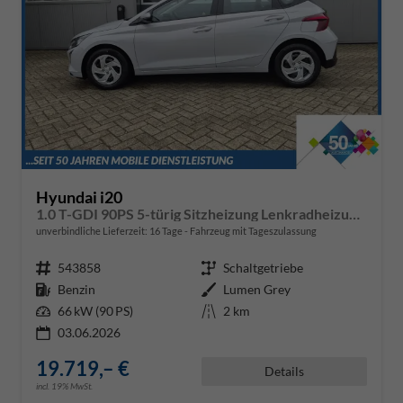
Hyundai i20
1.0 T-GDI 90PS 5-türig Sitzheizung Lenkradheizung Rückf.Kamera PDC Klima Apple CarPlay Android Auto Tempomat Touchscreen
unverbindliche Lieferzeit:
16 Tage
Fahrzeug mit Tageszulassung
Fahrzeugnr.
543858
Getriebe
Schaltgetriebe
Kraftstoff
Benzin
Außenfarbe
Lumen Grey
Leistung
66 kW (90 PS)
Kilometerstand
2 km
03.06.2026
19.719,– €
Details
incl. 19% MwSt.