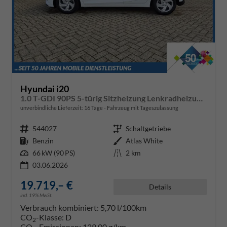
Hyundai i20
1.0 T-GDI 90PS 5-türig Sitzheizung Lenkradheizung Rückf.Kamera PDC Klima Apple CarPlay Android Auto Tempomat Touchscreen
unverbindliche Lieferzeit:
16 Tage
Fahrzeug mit Tageszulassung
Fahrzeugnr.
544027
Getriebe
Schaltgetriebe
Kraftstoff
Benzin
Außenfarbe
Atlas White
Leistung
66 kW (90 PS)
Kilometerstand
2 km
03.06.2026
19.719,– €
Details
incl. 19% MwSt.
Verbrauch kombiniert:
5,70 l/100km
CO
-Klasse:
D
2
CO
-Emissionen:
129,00 g/km