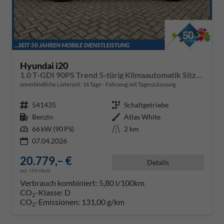
Hyundai i20
1.0 T-GDI 90PS Trend 5-türig Klimaautomatik Sitzheizung Lenkradheizung Rückf.Kamera PDC Apple CarPlay Android Auto Tempomat Touchscreen 16"LM
unverbindliche Lieferzeit:
16 Tage
Fahrzeug mit Tageszulassung
Fahrzeugnr.
541435
Getriebe
Schaltgetriebe
Kraftstoff
Benzin
Außenfarbe
Atlas White
Leistung
66 kW (90 PS)
Kilometerstand
2 km
07.04.2026
20.779,– €
Details
incl. 19% MwSt.
Verbrauch kombiniert:
5,80 l/100km
CO
-Klasse:
D
2
CO
-Emissionen:
131,00 g/km
2