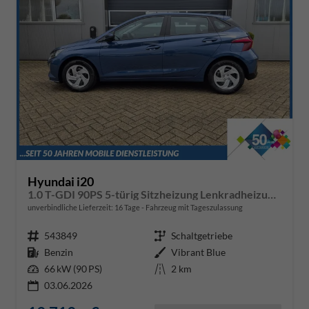
Hyundai i20
1.0 T-GDI 90PS 5-türig Sitzheizung Lenkradheizung Rückf.Kamera PDC Klima Apple CarPlay Android Auto Tempomat Touchscreen
unverbindliche Lieferzeit:
16 Tage
Fahrzeug mit Tageszulassung
Fahrzeugnr.
543849
Getriebe
Schaltgetriebe
Kraftstoff
Benzin
Außenfarbe
Vibrant Blue
Leistung
66 kW (90 PS)
Kilometerstand
2 km
03.06.2026