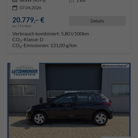
Leistung
66 kW (90 PS)
Kilometerstand
2 km
07.04.2026
20.779,– €
Details
incl. 19% MwSt.
Verbrauch kombiniert:
5,80 l/100km
CO
-Klasse:
D
2
CO
-Emissionen:
131,00 g/km
2