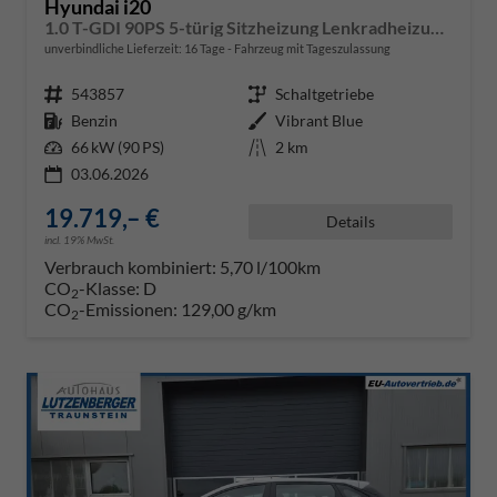
Hyundai i20
1.0 T-GDI 90PS 5-türig Sitzheizung Lenkradheizung Rückf.Kamera PDC Klima Apple CarPlay Android Auto Tempomat Touchscreen
unverbindliche Lieferzeit:
16 Tage
Fahrzeug mit Tageszulassung
Fahrzeugnr.
543857
Getriebe
Schaltgetriebe
Kraftstoff
Benzin
Außenfarbe
Vibrant Blue
Leistung
66 kW (90 PS)
Kilometerstand
2 km
03.06.2026
19.719,– €
Details
incl. 19% MwSt.
Verbrauch kombiniert:
5,70 l/100km
CO
-Klasse:
D
2
CO
-Emissionen:
129,00 g/km
2