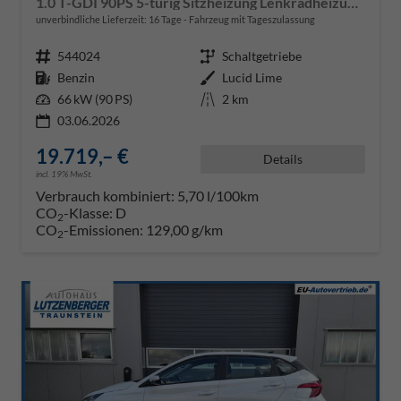
1.0 T-GDI 90PS 5-türig Sitzheizung Lenkradheizung Rückf.Kamera PDC Klima Apple CarPlay Android Auto Tempomat Touchscreen
unverbindliche Lieferzeit:
16 Tage
Fahrzeug mit Tageszulassung
Fahrzeugnr.
544024
Getriebe
Schaltgetriebe
Kraftstoff
Benzin
Außenfarbe
Lucid Lime
Leistung
66 kW (90 PS)
Kilometerstand
2 km
03.06.2026
19.719,– €
Details
incl. 19% MwSt.
Verbrauch kombiniert:
5,70 l/100km
CO
-Klasse:
D
2
CO
-Emissionen:
129,00 g/km
2