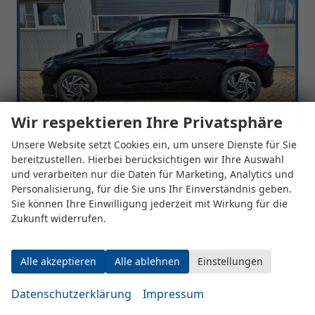
Wir respektieren Ihre Privatsphäre
Unsere Website setzt Cookies ein, um unsere Dienste für Sie
bereitzustellen. Hierbei berücksichtigen wir Ihre Auswahl
und verarbeiten nur die Daten für Marketing, Analytics und
Personalisierung, für die Sie uns Ihr Einverständnis geben.
Hyundai i20
Sie können Ihre Einwilligung jederzeit mit Wirkung für die
1.0 T-GDI 90PS Trend Automatik 5-türig Innenraumkamera 2xKeyless Klimaautomatik Sitzheizung Lenkradheizung Navi Rückf.Kamera PDC Apple CarPlay Android Auto Tempomat Touchscreen 16"LM
Zukunft widerrufen.
unverbindliche Lieferzeit:
16 Tage
Fahrzeug mit Tageszulassung
Fahrzeugnr.
547425
Getriebe
Automatik
Alle akzeptieren
Alle ablehnen
Einstellungen
Kraftstoff
Benzin
Außenfarbe
Phantom Black
Leistung
66 kW (90 PS)
Kilometerstand
2 km
Datenschutzerklärung
Impressum
24.07.2026