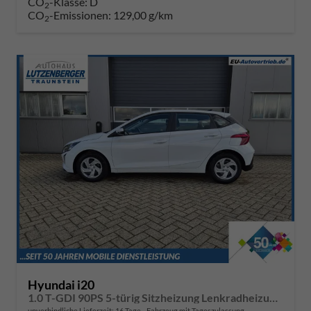
CO
-Klasse:
D
2
CO
-Emissionen:
129,00 g/km
2
Hyundai i20
1.0 T-GDI 90PS 5-türig Sitzheizung Lenkradheizung Rückf.Kamera PDC Klima Apple CarPlay Android Auto Tempomat Touchscreen
unverbindliche Lieferzeit:
16 Tage
Fahrzeug mit Tageszulassung