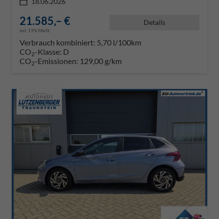
18.06.2026
21.585,– €
Details
incl. 19% MwSt.
Verbrauch kombiniert:
5,70 l/100km
CO
-Klasse:
D
2
CO
-Emissionen:
129,00 g/km
2