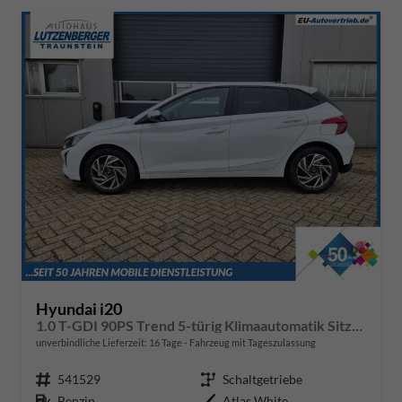
Hyundai i20
1.0 T-GDI 90PS Trend 5-türig Klimaautomatik Sitzheizung Lenkradheizung Rückf.Kamera PDC Apple CarPlay Android Auto Tempomat Touchscreen 16"LM
unverbindliche Lieferzeit:
16 Tage
Fahrzeug mit Tageszulassung
Fahrzeugnr.
541529
Getriebe
Schaltgetriebe
Kraftstoff
Benzin
Außenfarbe
Atlas White