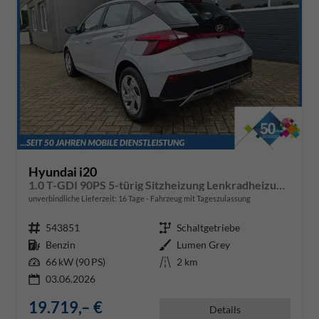
Hyundai i20
1.0 T-GDI 90PS 5-türig Sitzheizung Lenkradheizung Rückf.Kamera PDC Klima Apple CarPlay Android Auto Tempomat Touchscreen
unverbindliche Lieferzeit:
16 Tage
Fahrzeug mit Tageszulassung
Fahrzeugnr.
543851
Getriebe
Schaltgetriebe
Kraftstoff
Benzin
Außenfarbe
Lumen Grey
Leistung
66 kW (90 PS)
Kilometerstand
2 km
03.06.2026
19.719,– €
Details