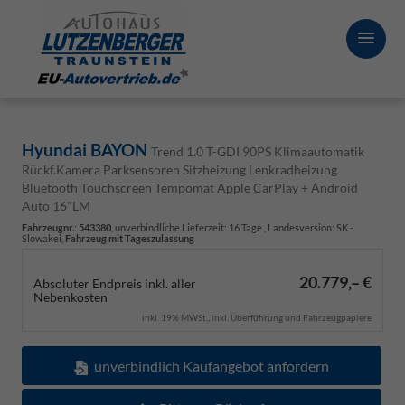
Hyundai BAYON
Trend 1.0 T-GDI 90PS Klimaautomatik
Rückf.Kamera Parksensoren Sitzheizung Lenkradheizung
Bluetooth Touchscreen Tempomat Apple CarPlay + Android
Auto 16"LM
Fahrzeugnr.
:
543380
, unverbindliche Lieferzeit:
16 Tage
, Landesversion: SK -
Slowakei,
Fahrzeug mit Tageszulassung
20.779,– €
Absoluter Endpreis inkl. aller
Nebenkosten
inkl. 19% MWSt., inkl. Überführung und Fahrzeugpapiere
unverbindlich Kaufangebot anfordern