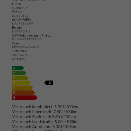
Euro 6
HUBRAUM
998 ccm
LEISTUNG
66 kW (90 PS)
KRAFTSTOFF
Benzin
KATEGORIE
SUV/Geländewagen/Pickup
KILOMETERSTAND
2 km
ERSTZULASSUNG
13.05.2026
ZUSTAND
unfallfrei
Verbrauch kombiniert:
5,90 l/100km
Verbrauch Innenstadt:
7,40 l/100km
Verbrauch Stadtrand:
5,60 l/100km
Verbrauch Landstraße:
5,00 l/100km
Verbrauch Autobahn:
6,30 l/100km