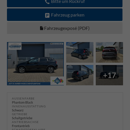
Bitte um Rückruf
Fahrzeug parken
Fahrzeugexposé (PDF)
+17
AUSSENFARBE
Phantom Black
INNENAUSSTATTUNG
Schwarz
GETRIEBE
Schaltgetriebe
ANTRIEBSACHSE
Frontantrieb
SCHADSTOFFKLASSE