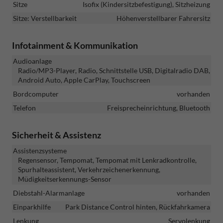
Sitze
Isofix (Kindersitzbefestigung), Sitzheizung
Sitze: Verstellbarkeit
Höhenverstellbarer Fahrersitz
Infotainment & Kommunikation
Audioanlage
Radio/MP3-Player, Radio, Schnittstelle USB, Digitalradio DAB,
Android Auto, Apple CarPlay, Touchscreen
Bordcomputer
vorhanden
Telefon
Freisprecheinrichtung, Bluetooth
Sicherheit & Assistenz
Assistenzsysteme
Regensensor, Tempomat, Tempomat mit Lenkradkontrolle,
Spurhalteassistent, Verkehrzeichenerkennung,
Müdigkeitserkennungs-Sensor
Diebstahl-Alarmanlage
vorhanden
Einparkhilfe
Park Distance Control hinten, Rückfahrkamera
Lenkung
Servolenkung