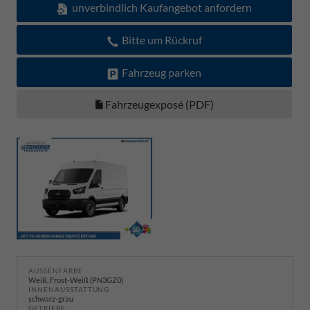
unverbindlich Kaufangebot anfordern
Bitte um Rückruf
Fahrzeug parken
Fahrzeugexposé (PDF)
AUSSENFARBE
Weiß, Frost-Weiß (PN3GZ0)
INNENAUSSTATTUNG
schwarz-grau
GETRIEBE