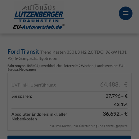
Ford Transit
Trend Kasten 350 L3 H2 2.0 TDCi 96kW (131
PS) 6-Gang Schaltgetriebe
Fahrzeugnr.
:
545404
, unverbindliche Lieferzeit:
9 Wochen
, Landesversion: EU -
Europa,
Neuwagen
64.488,– €
UVP inkl. Überführung
27.796,– €
Sie sparen:
43,1%
36.692,– €
Absoluter Endpreis inkl. aller
Nebenkosten
inkl. 19% MWSt., inkl. Überführung und Fahrzeugpapiere