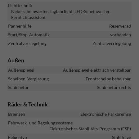
Lichttechnik
Nebelscheinwerfer, Tagfahrlicht, LED-Scheinwerfer,
Fernlichtassistent
Pannenhilfe
Reserverad
Start/Stop-Automatik
vorhanden
Zentralverriegelung
Zentralverriegelung
Außen
Außenspiegel
Außenspiegel elektrisch verstellbar
Scheiben, Verglasung
Frontscheibe beheizbar
Schiebetür
Schiebetür rechts
Räder & Technik
Bremsen
Elektronische Parkbremse
Fahrwerk- und Regelungssysteme
Elektronisches Stabilitäts-Programm (ESP)
Felgentyp
Stahlfelge