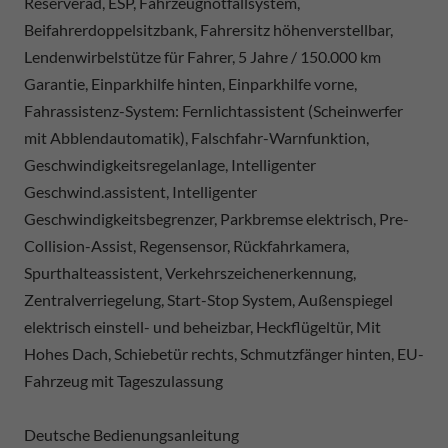
Reserverad, ESP, Fahrzeugnotfallsystem,
Beifahrerdoppelsitzbank, Fahrersitz höhenverstellbar,
Lendenwirbelstütze für Fahrer, 5 Jahre / 150.000 km
Garantie, Einparkhilfe hinten, Einparkhilfe vorne,
Fahrassistenz-System: Fernlichtassistent (Scheinwerfer
mit Abblendautomatik), Falschfahr-Warnfunktion,
Geschwindigkeitsregelanlage, Intelligenter
Geschwind.assistent, Intelligenter
Geschwindigkeitsbegrenzer, Parkbremse elektrisch, Pre-
Collision-Assist, Regensensor, Rückfahrkamera,
Spurthalteassistent, Verkehrszeichenerkennung,
Zentralverriegelung, Start-Stop System, Außenspiegel
elektrisch einstell- und beheizbar, Heckflügeltür, Mit
Hohes Dach, Schiebetür rechts, Schmutzfänger hinten, EU-
Fahrzeug mit Tageszulassung
Deutsche Bedienungsanleitung