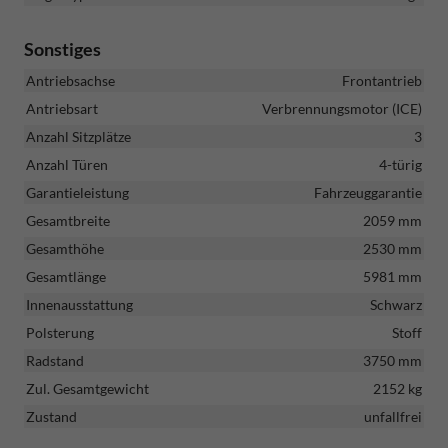
Sonstiges
Antriebsachse
Frontantrieb
Antriebsart
Verbrennungsmotor (ICE)
Anzahl Sitzplätze
3
Anzahl Türen
4-türig
Garantieleistung
Fahrzeuggarantie
Gesamtbreite
2059 mm
Gesamthöhe
2530 mm
Gesamtlänge
5981 mm
Innenausstattung
Schwarz
Polsterung
Stoff
Radstand
3750 mm
Zul. Gesamtgewicht
2152 kg
Zustand
unfallfrei