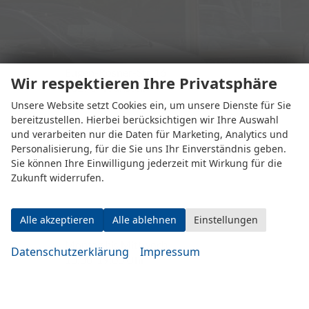
Eugen-Rosner-Str. 16
Wir respektieren Ihre Privatsphäre
83278 Traunstein
Unsere Website setzt Cookies ein, um unsere Dienste für Sie
bereitzustellen. Hierbei berücksichtigen wir Ihre Auswahl
Öffnungszeiten
und verarbeiten nur die Daten für Marketing, Analytics und
Personalisierung, für die Sie uns Ihr Einverständnis geben.
Sie können Ihre Einwilligung jederzeit mit Wirkung für die
Zukunft widerrufen.
Alle akzeptieren
Alle ablehnen
Einstellungen
Montag bis Mittwoch
Datenschutzerklärung
Impressum
10:00-19:00 Uhr
Donnerstag bis Freitag
14:00-20:00 Uhr
Samstag