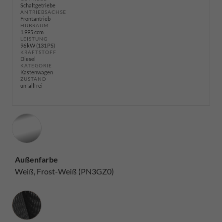
Schaltgetriebe
ANTRIEBSACHSE
Frontantrieb
HUBRAUM
1.995 ccm
LEISTUNG
96 kW (131 PS)
KRAFTSTOFF
Diesel
KATEGORIE
Kastenwagen
ZUSTAND
unfallfrei
Außenfarbe
Weiß, Frost-Weiß (PN3GZ0)
Innenausstattung