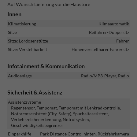
Auf Wunsch Lieferung vor die Haustüre
Innen
Klimatisierung
Klimaautomatik
Sitze
Beifahrer-Doppelsitz
Sitze: Lordosenstütze
Fahrer
Sitze: Verstellbarkeit
Höhenverstellbarer Fahrersitz
Infotainment & Kommunikation
Audioanlage
Radio/MP3-Player, Radio
Sicherheit & Assistenz
Assistenzsysteme
Regensensor, Tempomat, Tempomat mit Lenkradkontrolle,
Notbremsassistent (City-Safety), Spurhalteassistent,
Verkehrzeichenerkennung, Notrufsystem,
Geschwindigkeitsbegrenzer
Einparkhilfe
Park Distance Control hinten, Rückfahrkamera