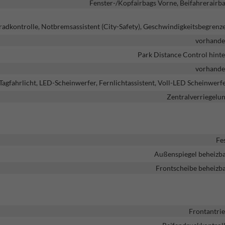
Fenster-/Kopfairbags Vorne, Beifahrerairb
dkontrolle, Notbremsassistent (City-Safety), Geschwindigkeitsbegrenz
vorhand
Park Distance Control hint
vorhand
Tagfahrlicht, LED-Scheinwerfer, Fernlichtassistent, Voll-LED Scheinwerf
Zentralverriegelu
Fe
Außenspiegel beheizb
Frontscheibe beheizb
Frontantri