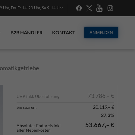
 Uhr, Do-Fr 14-20 Uhr, Sa 9-14 Uhr
B2B HÄNDLER
KONTAKT
ANMELDEN
omatikgetriebe
73.786,– €
UVP inkl. Überführung
20.119,– €
Sie sparen:
27,3%
53.667,– €
Absoluter Endpreis inkl.
aller Nebenkosten