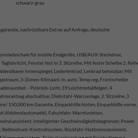
schwarz-grau
arantie, nachrüstbare Extras auf Anfrage, deutsche
ionsladeschale für mobile Endgeräte, USB/AUX-Steckdose,
fahrlicht, Fenster fest in 3. Sitzreihe, Mit fester Scheibe 2. Reih
bblendbarer Innenspiegel, Lederlenkrad, Lenkrad beheizbar, Mit
gastraum, 3-Zonen-Klimaanl. m. auto. Temp.reg, Frontscheibe
aderaumbel. - Picknick-Licht, 19 Leichtmetallfelgen, 4
hrerairbag abschaltbar, Diebstahl-Warnanlage, 2. Sitzreihe, 3
ahre/ 150.000 km Garantie, Einparkhilfe hinten, Einparkhilfe vorne,
 mit Abblendautomatik), Falschfahr-Warnfunktion,
hwind.assistent, Intelligenter Geschwindigkeitsbegrenzer, Power
r, Reifendruck-Kontrollsystem, Rückfahr-Notbremsassistent,
d-Erkennungssystem, Zentralverriegelung mit Fernbedienung,