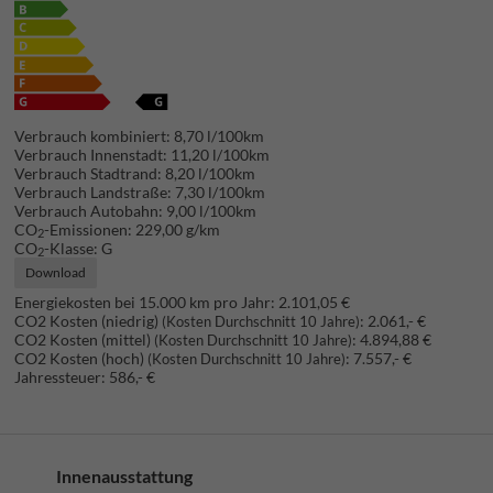
Verbrauch kombiniert:
8,70 l/100km
Verbrauch Innenstadt:
11,20 l/100km
Verbrauch Stadtrand:
8,20 l/100km
Verbrauch Landstraße:
7,30 l/100km
Verbrauch Autobahn:
9,00 l/100km
CO
-Emissionen:
229,00 g/km
2
CO
-Klasse:
G
2
Download
Energiekosten bei 15.000 km pro Jahr:
2.101,05 €
CO2 Kosten (niedrig)
:
2.061,- €
(Kosten Durchschnitt 10 Jahre)
CO2 Kosten (mittel)
:
4.894,88 €
(Kosten Durchschnitt 10 Jahre)
CO2 Kosten (hoch)
:
7.557,- €
(Kosten Durchschnitt 10 Jahre)
Jahressteuer:
586,- €
Innenausstattung