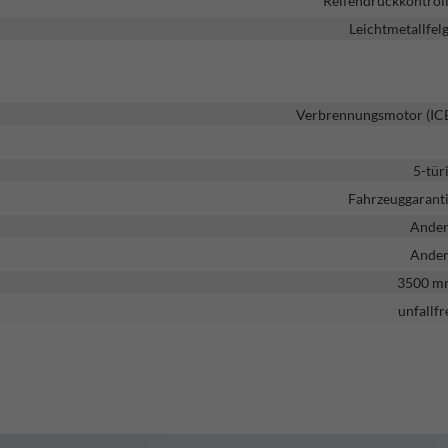
Reifendruckkontrol
Leichtmetallfel
Verbrennungsmotor (IC
5-tür
Fahrzeuggarant
Ande
Ande
3500 m
unfallfr