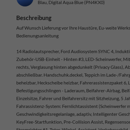
Blau, Digital Aqua Blue (PN4KX0)
Beschreibung
Auf Wunsch Lieferung vor Ihre Haustüre, Eu-weite Werksg
Bedienungsanleitung
14 Radiolautsprecher, Ford Audiosystem SYNC 4, Indukt
Zubehör-USB-Einheit - Hinten #3, LED-Scheinwerfer, Mit Tag
rechts, Verglasung hinten abgedunkelt (Privacy Glass), A
abschließbar. Handschuhk.deckel, Teppich im Lade-/Fahr
beheizbar, Heckscheibe heizbar, Fahrerassistenzpaket 6, L
Befestigungsschlingen - Laderaum, Beifahrer-Airbag, Beifa
Einzelsitze, Fahrer und Beifahrersitz mit Sitzheizung, 5 J
Fahrassistenz-System: Fernlichtassistent (Scheinwerfer
Geschwindigkeitsregelanlage, adaptiv, Intelligenter Gesc
KeyFree-Startfunktion, Pre-Collision Assist, Regensenso
Stromrichter #1, Toter-Winkel-Assistent, Verkehrsschil