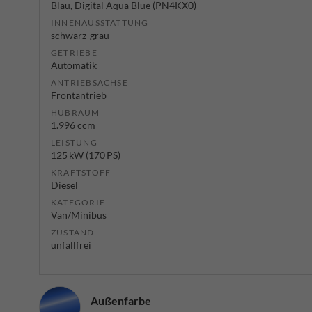
Blau, Digital Aqua Blue (PN4KX0)
INNENAUSSTATTUNG
schwarz-grau
GETRIEBE
Automatik
ANTRIEBSACHSE
Frontantrieb
HUBRAUM
1.996 ccm
LEISTUNG
125 kW (170 PS)
KRAFTSTOFF
Diesel
KATEGORIE
Van/Minibus
ZUSTAND
unfallfrei
Außenfarbe