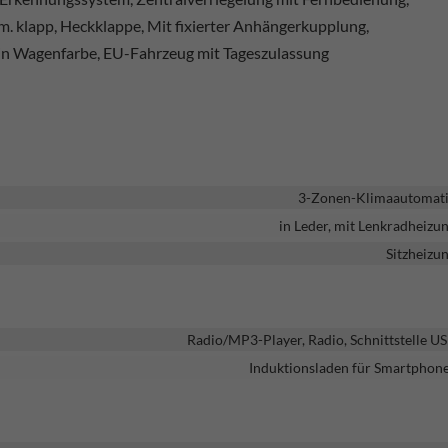
. klapp, Heckklappe, Mit fixierter Anhängerkupplung,
 in Wagenfarbe, EU-Fahrzeug mit Tageszulassung
3-Zonen-Klimaautomat
in Leder, mit Lenkradheizu
Sitzheizu
Radio/MP3-Player, Radio, Schnittstelle U
Induktionsladen für Smartphon