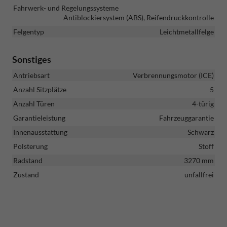
Fahrwerk- und Regelungssysteme
Antiblockiersystem (ABS), Reifendruckkontrolle
Felgentyp
Leichtmetallfelge
Sonstiges
Antriebsart
Verbrennungsmotor (ICE)
Anzahl Sitzplätze
5
Anzahl Türen
4-türig
Garantieleistung
Fahrzeuggarantie
Innenausstattung
Schwarz
Polsterung
Stoff
Radstand
3270 mm
Zustand
unfallfrei