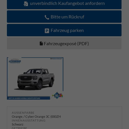
unverbindlich Kaufangebot anfordern
Bitte um Rückruf
Fahrzeug parken
Fahrzeugexposé (PDF)
AUSSENFARBE
Orange, / Cyber Orange 3C (000ZH
INNENAUSSTATTUNG
Schwarz
GETRIEBE