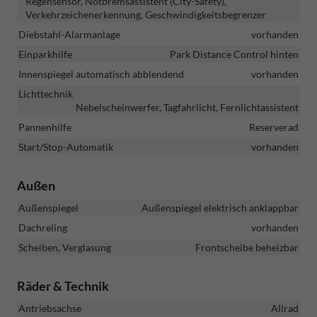
Regensensor, Notbremsassistent (City-Safety),
Verkehrzeichenerkennung, Geschwindigkeitsbegrenzer
Diebstahl-Alarmanlage
vorhanden
Einparkhilfe
Park Distance Control hinten
Innenspiegel automatisch abblendend
vorhanden
Lichttechnik
Nebelscheinwerfer, Tagfahrlicht, Fernlichtassistent
Pannenhilfe
Reserverad
Start/Stop-Automatik
vorhanden
Außen
Außenspiegel
Außenspiegel elektrisch anklappbar
Dachreling
vorhanden
Scheiben, Verglasung
Frontscheibe beheizbar
Räder & Technik
Antriebsachse
Allrad