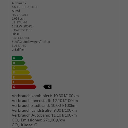
Automatik
ANTRIEBSACHSE
Allrad
HUBRAUM
1.996 ccm
LEISTUNG
151 kW (205 PS)
KRAFTSTOFF
Diesel
KATEGORIE
SUV/Geländewagen/Pickup
ZUSTAND
unfallfrei
Verbrauch kombiniert:
10,30 l/100km
Verbrauch Innenstadt:
12,10 l/100km
Verbrauch Stadtrand:
10,00 l/100km
Verbrauch Landstraße:
9,00 l/100km
Verbrauch Autobahn:
11,10 l/100km
CO
-Emissionen:
271,00 g/km
2
CO
-Klasse:
G
2