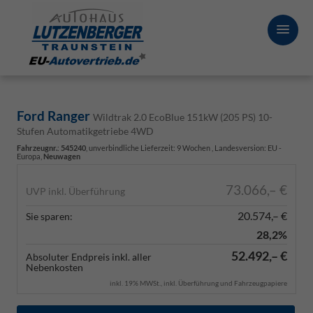
Ford Ranger
Wildtrak 2.0 EcoBlue 151kW (205 PS) 10-
Stufen Automatikgetriebe 4WD
Fahrzeugnr.
:
545240
, unverbindliche Lieferzeit:
9 Wochen
, Landesversion: EU -
Europa,
Neuwagen
73.066,– €
UVP inkl. Überführung
20.574,– €
Sie sparen:
28,2%
52.492,– €
Absoluter Endpreis inkl. aller
Nebenkosten
inkl. 19% MWSt., inkl. Überführung und Fahrzeugpapiere