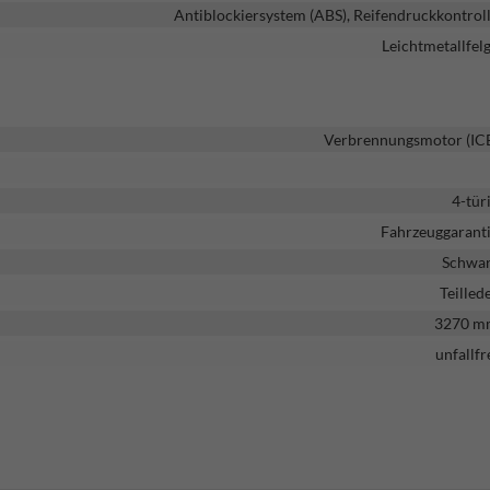
Antiblockiersystem (ABS), Reifendruckkontrol
Leichtmetallfel
Verbrennungsmotor (IC
4-tür
Fahrzeuggarant
Schwa
Teilled
3270 m
unfallfr