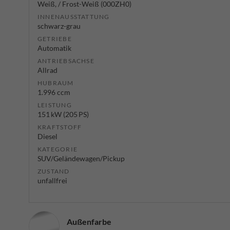
Weiß, / Frost-Weiß (000ZH0)
INNENAUSSTATTUNG
schwarz-grau
GETRIEBE
Automatik
ANTRIEBSACHSE
Allrad
HUBRAUM
1.996 ccm
LEISTUNG
151 kW (205 PS)
KRAFTSTOFF
Diesel
KATEGORIE
SUV/Geländewagen/Pickup
ZUSTAND
unfallfrei
Außenfarbe