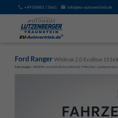
+49 (0)861 / 3661
info@eu-autovertrieb.de
Ford Ranger
Wildtrak 2.0 EcoBlue 151k
Fahrzeugnr.
:
543199
, unverbindliche Lieferzeit:
9 Wochen
, Landesversion