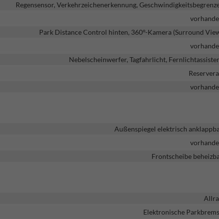
Regensensor, Verkehrzeichenerkennung, Geschwindigkeitsbegrenz
vorhand
Park Distance Control hinten, 360°-Kamera (Surround Vie
vorhand
Nebelscheinwerfer, Tagfahrlicht, Fernlichtassiste
Reserver
vorhand
Außenspiegel elektrisch anklappb
vorhand
Frontscheibe beheizb
Allr
Elektronische Parkbrem