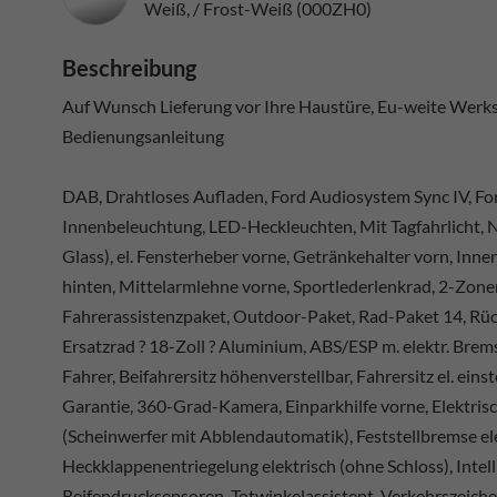
Weiß, / Frost-Weiß (000ZH0)
Beschreibung
Auf Wunsch Lieferung vor Ihre Haustüre, Eu-weite Werksg
Bedienungsanleitung
DAB, Drahtloses Aufladen, Ford Audiosystem Sync IV, For
Innenbeleuchtung, LED-Heckleuchten, Mit Tagfahrlicht, N
Glass), el. Fensterheber vorne, Getränkehalter vorn, In
hinten, Mittelarmlehne vorne, Sportlederlenkrad, 2-Zone
Fahrerassistenzpaket, Outdoor-Paket, Rad-Paket 14, Rück
Ersatzrad ? 18-Zoll ? Aluminium, ABS/ESP m. elektr. Brem
Fahrer, Beifahrersitz höhenverstellbar, Fahrersitz el. eins
Garantie, 360-Grad-Kamera, Einparkhilfe vorne, Elektris
(Scheinwerfer mit Abblendautomatik), Feststellbremse ele
Heckklappenentriegelung elektrisch (ohne Schloss), Intel
Reifendrucksensoren, Totwinkelassistent, Verkehrszeiche