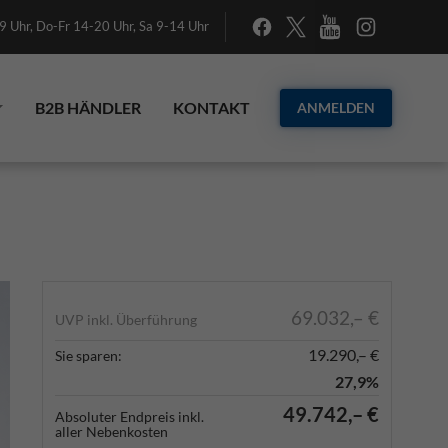
 Uhr, Do-Fr 14-20 Uhr, Sa 9-14 Uhr
B2B HÄNDLER
KONTAKT
ANMELDEN
69.032,– €
UVP inkl. Überführung
19.290,– €
Sie sparen:
27,9%
49.742,– €
Absoluter Endpreis inkl.
aller Nebenkosten