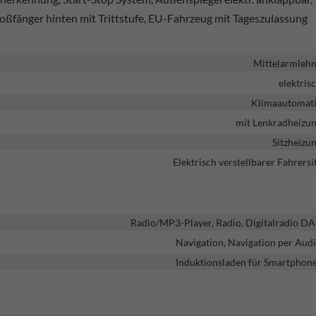
oßfänger hinten mit Trittstufe, EU-Fahrzeug mit Tageszulassung
Mittelarmleh
elektris
Klimaautomat
mit Lenkradheizu
Sitzheizu
Elektrisch verstellbarer Fahrersi
Radio/MP3-Player, Radio, Digitalradio D
Navigation, Navigation per Aud
Induktionsladen für Smartphon