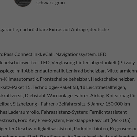
schwarz-grau
arantie, nachrüstbare Extras auf Anfrage, deutsche
dPass Connect inkl. eCall, Navigationssystem, LED
ebelscheinwerfer - LED, Verglasung hinten abgedunkelt (Privacy
nenspiegel mit Abblendautomatik, Lenkrad beheizbar, Mittelarmleh
n-Klimaautomatik, Frontscheibe beheizbar, Heckscheibe heizbar,
sitz-Paket 15, Technologie-Paket 68, 18 Leichtmetallfelgen,
skraftverst., Diebstahl-Warnanlage, Fahrer-Airbag, Knieairbag für
tellbar, Sitzheizung - Fahrer-/Beifahrersitz, 5 Jahre/ 150.000 km
ches Laderaumrollo, Fahrassistenz-System: Fernlichtassistent
ktrisch, Ford Key Free-System, Heckklappe Easy Lift (Pick-Up),
ligenter Geschwindigkeitsassistent, Parkpilot hinten, Regensensor
nerkennung, Start-Stop System, Außenspiegel elektr. anklappbar,