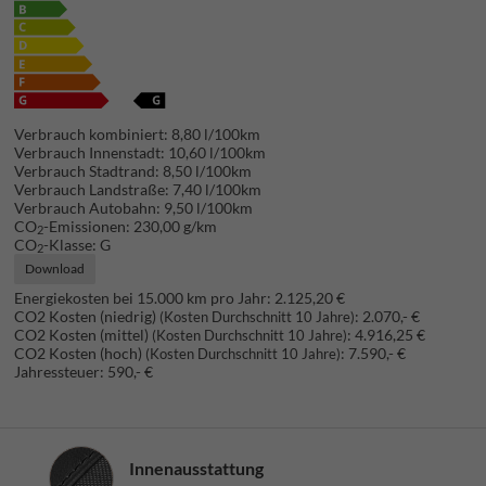
Verbrauch kombiniert:
8,80 l/100km
Verbrauch Innenstadt:
10,60 l/100km
Verbrauch Stadtrand:
8,50 l/100km
Verbrauch Landstraße:
7,40 l/100km
Verbrauch Autobahn:
9,50 l/100km
CO
-Emissionen:
230,00 g/km
2
CO
-Klasse:
G
2
Download
Energiekosten bei 15.000 km pro Jahr:
2.125,20 €
CO2 Kosten (niedrig)
:
2.070,- €
(Kosten Durchschnitt 10 Jahre)
CO2 Kosten (mittel)
:
4.916,25 €
(Kosten Durchschnitt 10 Jahre)
CO2 Kosten (hoch)
:
7.590,- €
(Kosten Durchschnitt 10 Jahre)
Jahressteuer:
590,- €
Innenausstattung
Innenausstattung