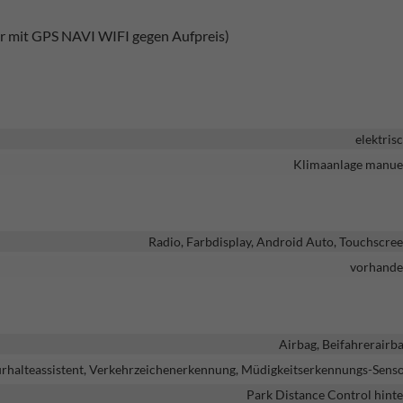
r mit GPS NAVI WIFI gegen Aufpreis)
elektris
Klimaanlage manue
Radio, Farbdisplay, Android Auto, Touchscre
vorhand
Airbag, Beifahrerairb
urhalteassistent, Verkehrzeichenerkennung, Müdigkeitserkennungs-Sens
Park Distance Control hint