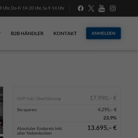
 Uhr, Do-Fr 14-20 Uhr, Sa 9-14 Uhr
B2B HÄNDLER
KONTAKT
ANMELDEN
17.990,– €
UVP inkl. Überführung
4.295,– €
Sie sparen:
23,9%
13.695,– €
Absoluter Endpreis inkl.
aller Nebenkosten