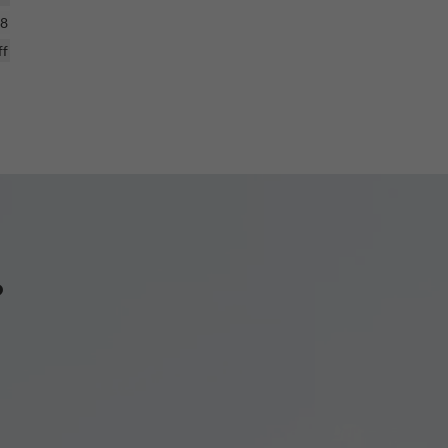
28
ff
?