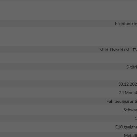
Frontantri
Mild-Hybrid (MHE
5-tür
30.12.20
24 Mona
Fahrzeuggarant
Schwa
1
E10 geeign
Metall