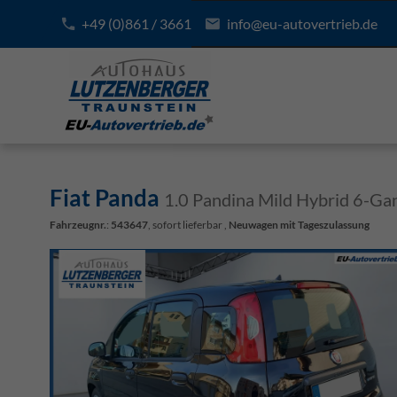
+49 (0)861 / 3661
info@eu-autovertrieb.de
Fiat Panda
1.0 Pandina Mild Hybrid 6-Gan
Fahrzeugnr.
:
543647
,
sofort lieferbar
,
Neuwagen mit Tageszulassung