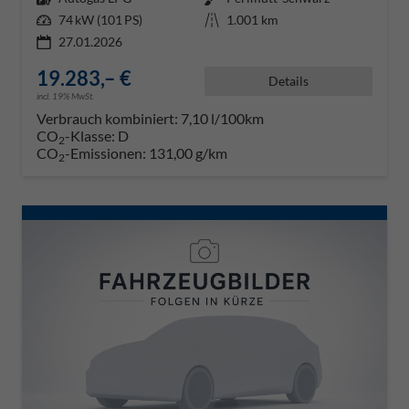
Leistung
74 kW (101 PS)
Kilometerstand
1.001 km
27.01.2026
19.283,– €
Details
incl. 19% MwSt.
Verbrauch kombiniert:
7,10 l/100km
CO
-Klasse:
D
2
CO
-Emissionen:
131,00 g/km
2