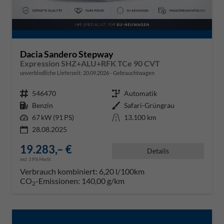
Dacia Sandero Stepway
Expression SHZ+ALU+RFK TCe 90 CVT
unverbindliche Lieferzeit:
20.09.2026
Gebrauchtwagen
Fahrzeugnr.
546470
Getriebe
Automatik
Kraftstoff
Benzin
Außenfarbe
Safari-Grüngrau
Leistung
67 kW (91 PS)
Kilometerstand
13.100 km
28.08.2025
19.283,– €
Details
incl. 19% MwSt.
Verbrauch kombiniert:
6,20 l/100km
CO
-Emissionen:
140,00 g/km
2