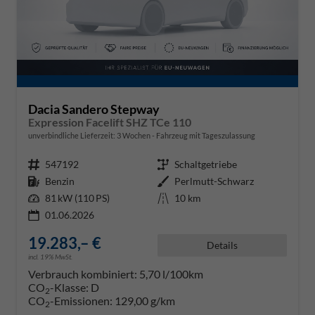
Dacia Sandero Stepway
Expression Facelift SHZ TCe 110
unverbindliche Lieferzeit:
3 Wochen
Fahrzeug mit Tageszulassung
Fahrzeugnr.
547192
Getriebe
Schaltgetriebe
Kraftstoff
Benzin
Außenfarbe
Perlmutt-Schwarz
Leistung
81 kW (110 PS)
Kilometerstand
10 km
01.06.2026
19.283,– €
Details
incl. 19% MwSt.
Verbrauch kombiniert:
5,70 l/100km
CO
-Klasse:
D
2
CO
-Emissionen:
129,00 g/km
2