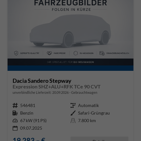
Dacia Sandero Stepway
Expression SHZ+ALU+RFK TCe 90 CVT
unverbindliche Lieferzeit:
20.09.2026
Gebrauchtwagen
Fahrzeugnr.
546481
Getriebe
Automatik
Kraftstoff
Benzin
Außenfarbe
Safari-Grüngrau
Leistung
67 kW (91 PS)
Kilometerstand
7.800 km
09.07.2025
19.283,– €