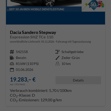
Dacia Sandero Stepway
Expression SHZ TCe 110
unverbindliche Lieferzeit:
05.11.2026
Fahrzeug mit Tageszulassung
Fahrzeugnr.
542158
Getriebe
Schaltgetriebe
Kraftstoff
Benzin
Außenfarbe
Zeder-Grün
Leistung
81 kW (110 PS)
Kilometerstand
10 km
01.06.2026
19.283,– €
Details
incl. 19% MwSt.
Verbrauch kombiniert:
5,70 l/100km
CO
-Klasse:
D
2
CO
-Emissionen:
129,00 g/km
2