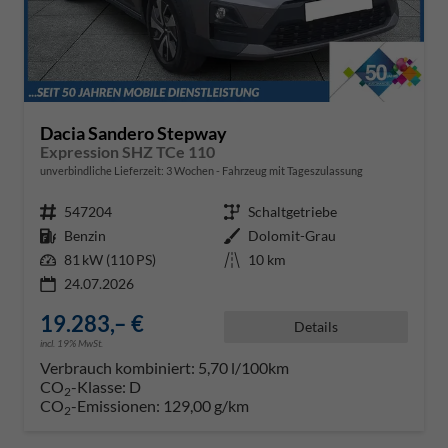
Dacia Sandero Stepway
Expression SHZ TCe 110
unverbindliche Lieferzeit:
3 Wochen
Fahrzeug mit Tageszulassung
Fahrzeugnr.
547204
Getriebe
Schaltgetriebe
Kraftstoff
Benzin
Außenfarbe
Dolomit-Grau
Leistung
81 kW (110 PS)
Kilometerstand
10 km
24.07.2026
19.283,– €
Details
incl. 19% MwSt.
Verbrauch kombiniert:
5,70 l/100km
CO
-Klasse:
D
2
CO
-Emissionen:
129,00 g/km
2