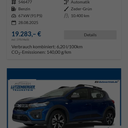
Fahrzeugnr.
546477
Getriebe
Automatik
Kraftstoff
Benzin
Außenfarbe
Zeder-Grün
Leistung
67 kW (91 PS)
Kilometerstand
10.400 km
28.08.2025
19.283,– €
Details
incl. 19% MwSt.
Verbrauch kombiniert:
6,20 l/100km
CO
-Emissionen:
140,00 g/km
2