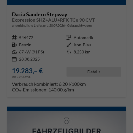
Dacia Sandero Stepway
Expression SHZ+ALU+RFK TCe 90 CVT
unverbindliche Lieferzeit:
20.09.2026
Gebrauchtwagen
Fahrzeugnr.
546472
Getriebe
Automatik
Kraftstoff
Benzin
Außenfarbe
Iron-Blau
Leistung
67 kW (91 PS)
Kilometerstand
8.250 km
28.08.2025
19.283,– €
Details
incl. 19% MwSt.
Verbrauch kombiniert:
6,20 l/100km
CO
-Emissionen:
140,00 g/km
2