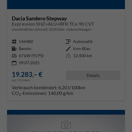
Dacia Sandero Stepway
Expression SHZ+ALU+RFK TCe 90 CVT
unverbindliche Lieferzeit:
20.09.2026
Gebrauchtwagen
Fahrzeugnr.
546480
Getriebe
Automatik
Kraftstoff
Benzin
Außenfarbe
Iron-Blau
Leistung
67 kW (91 PS)
Kilometerstand
12.400 km
09.07.2025
19.283,– €
Details
incl. 19% MwSt.
Verbrauch kombiniert:
6,20 l/100km
CO
-Emissionen:
140,00 g/km
2