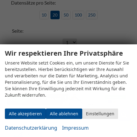
Datensätze pro Seite:
10
20
50
100
250
Seite:
Wir respektieren Ihre Privatsphäre
Seiten:
Unsere Website setzt Cookies ein, um unsere Dienste für Sie
bereitzustellen. Hierbei berücksichtigen wir Ihre Auswahl
1
2
3
4
...
7
und verarbeiten nur die Daten für Marketing, Analytics und
Personalisierung, für die Sie uns Ihr Einverständnis geben.
Sie können Ihre Einwilligung jederzeit mit Wirkung für die
Zukunft widerrufen.
Alle akzeptieren
Alle ablehnen
Einstellungen
Fahrzeugnr.
Datenschutzerklärung
Impressum
ALPINE