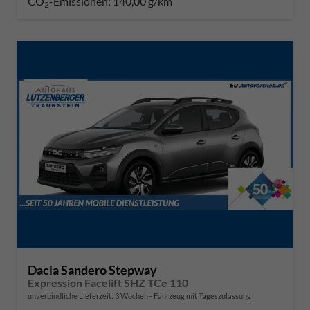
CO
-Emissionen:
140,00 g/km
2
Dacia Sandero Stepway
Expression Facelift SHZ TCe 110
unverbindliche Lieferzeit:
3 Wochen
Fahrzeug mit Tageszulassung