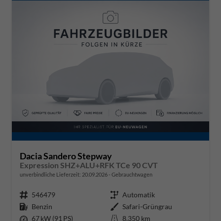
Dacia Sandero Stepway
Expression SHZ+ALU+RFK TCe 90 CVT
unverbindliche Lieferzeit:
20.09.2026
Gebrauchtwagen
Fahrzeugnr.
546479
Getriebe
Automatik
Kraftstoff
Benzin
Außenfarbe
Safari-Grüngrau
Leistung
67 kW (91 PS)
Kilometerstand
8.350 km