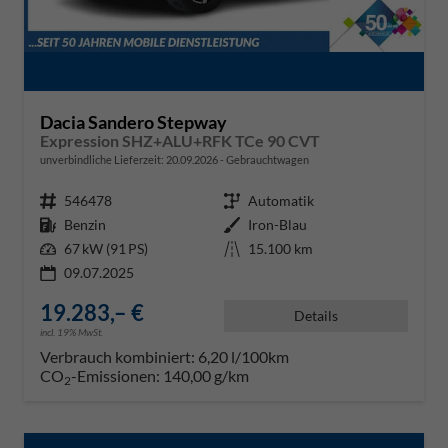
Dacia Sandero Stepway
Expression SHZ+ALU+RFK TCe 90 CVT
unverbindliche Lieferzeit:
20.09.2026
Gebrauchtwagen
Fahrzeugnr.
546478
Getriebe
Automatik
Kraftstoff
Benzin
Außenfarbe
Iron-Blau
Leistung
67 kW (91 PS)
Kilometerstand
15.100 km
09.07.2025
19.283,– €
Details
incl. 19% MwSt.
Verbrauch kombiniert:
6,20 l/100km
CO
-Emissionen:
140,00 g/km
2