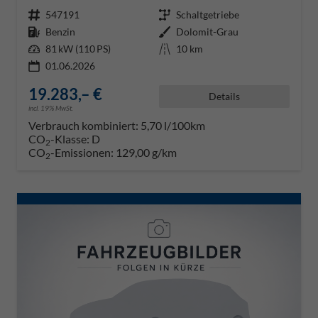
Fahrzeugnr.
547191
Getriebe
Schaltgetriebe
Kraftstoff
Benzin
Außenfarbe
Dolomit-Grau
Leistung
81 kW (110 PS)
Kilometerstand
10 km
01.06.2026
19.283,– €
Details
incl. 19% MwSt.
Verbrauch kombiniert:
5,70 l/100km
CO
-Klasse:
D
2
CO
-Emissionen:
129,00 g/km
2