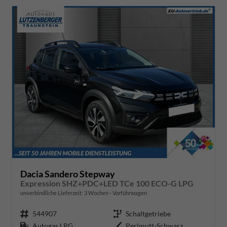
Dacia Sandero Stepway
Expression SHZ+PDC+LED TCe 100 ECO-G LPG
unverbindliche Lieferzeit:
3 Wochen
Vorführwagen
Fahrzeugnr.
544907
Getriebe
Schaltgetriebe
Kraftstoff
Autogas LPG
Außenfarbe
Perlmutt-Schwarz