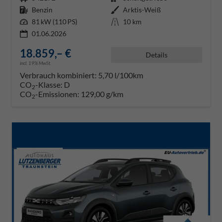
Kraftstoff
Benzin
Außenfarbe
Arktis-Weiß
Leistung
81 kW (110 PS)
Kilometerstand
10 km
01.06.2026
18.859,– €
Details
incl. 19% MwSt.
Verbrauch kombiniert:
5,70 l/100km
CO
-Klasse:
D
2
CO
-Emissionen:
129,00 g/km
2