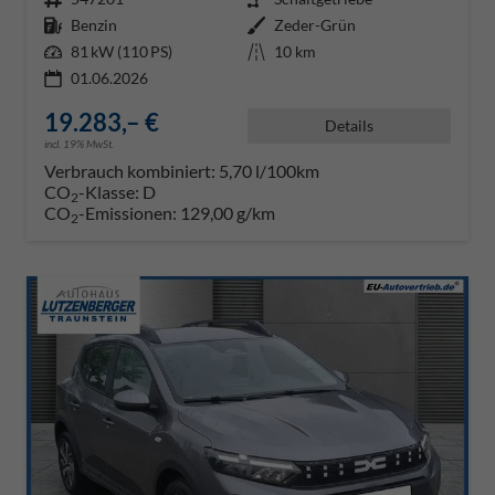
Kraftstoff
Benzin
Außenfarbe
Zeder-Grün
Leistung
81 kW (110 PS)
Kilometerstand
10 km
01.06.2026
19.283,– €
Details
incl. 19% MwSt.
Verbrauch kombiniert:
5,70 l/100km
CO
-Klasse:
D
2
CO
-Emissionen:
129,00 g/km
2