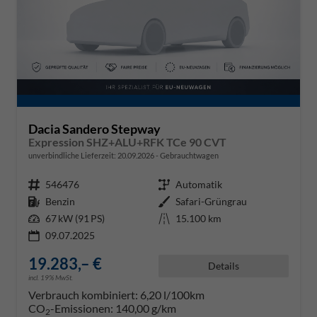
Dacia Sandero Stepway
Expression SHZ+ALU+RFK TCe 90 CVT
unverbindliche Lieferzeit:
20.09.2026
Gebrauchtwagen
Fahrzeugnr.
546476
Getriebe
Automatik
Kraftstoff
Benzin
Außenfarbe
Safari-Grüngrau
Leistung
67 kW (91 PS)
Kilometerstand
15.100 km
09.07.2025
19.283,– €
Details
incl. 19% MwSt.
Verbrauch kombiniert:
6,20 l/100km
CO
-Emissionen:
140,00 g/km
2