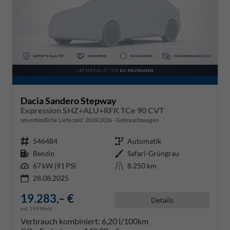
Dacia Sandero Stepway
Expression SHZ+ALU+RFK TCe 90 CVT
unverbindliche Lieferzeit:
20.09.2026
Gebrauchtwagen
Fahrzeugnr.
546484
Getriebe
Automatik
Kraftstoff
Benzin
Außenfarbe
Safari-Grüngrau
Leistung
67 kW (91 PS)
Kilometerstand
8.250 km
28.08.2025
19.283,– €
Details
incl. 19% MwSt.
Verbrauch kombiniert:
6,20 l/100km