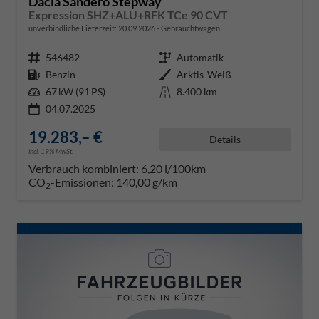
Dacia Sandero Stepway
Expression SHZ+ALU+RFK TCe 90 CVT
unverbindliche Lieferzeit:
20.09.2026
Gebrauchtwagen
Fahrzeugnr.
546482
Getriebe
Automatik
Kraftstoff
Benzin
Außenfarbe
Arktis-Weiß
Leistung
67 kW (91 PS)
Kilometerstand
8.400 km
04.07.2025
19.283,– €
Details
incl. 19% MwSt.
Verbrauch kombiniert:
6,20 l/100km
CO
-Emissionen:
140,00 g/km
2