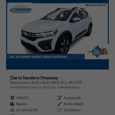
Dacia Sandero Stepway
Expression SHZ+ALU+RFK TCe 90 CVT
unverbindliche Lieferzeit:
20.09.2026
Gebrauchtwagen
Fahrzeugnr.
546471
Getriebe
Automatik
Kraftstoff
Benzin
Außenfarbe
Arktis-Weiß
Leistung
67 kW (91 PS)
Kilometerstand
14.250 km