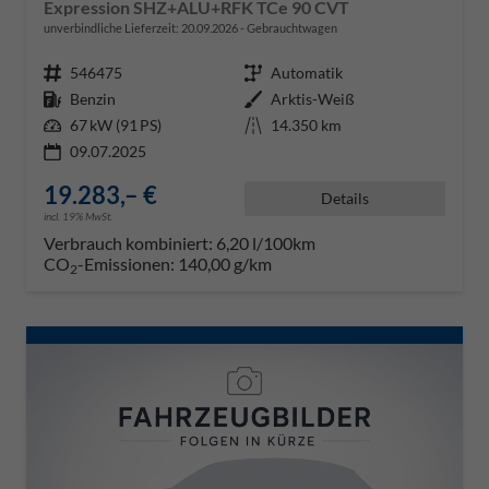
Expression SHZ+ALU+RFK TCe 90 CVT
unverbindliche Lieferzeit:
20.09.2026
Gebrauchtwagen
Fahrzeugnr.
546475
Getriebe
Automatik
Kraftstoff
Benzin
Außenfarbe
Arktis-Weiß
Leistung
67 kW (91 PS)
Kilometerstand
14.350 km
09.07.2025
19.283,– €
Details
incl. 19% MwSt.
Verbrauch kombiniert:
6,20 l/100km
CO
-Emissionen:
140,00 g/km
2