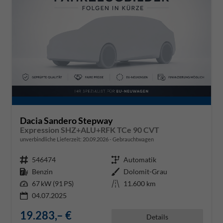
Dacia Sandero Stepway
Expression SHZ+ALU+RFK TCe 90 CVT
unverbindliche Lieferzeit:
20.09.2026
Gebrauchtwagen
Fahrzeugnr.
546474
Getriebe
Automatik
Kraftstoff
Benzin
Außenfarbe
Dolomit-Grau
Leistung
67 kW (91 PS)
Kilometerstand
11.600 km
04.07.2025
19.283,– €
Details