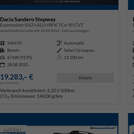
Dacia Sandero Stepway
Expression SHZ+ALU+RFK TCe 90 CVT
unverbindliche Lieferzeit:
20.09.2026
Gebrauchtwagen
Fahrzeugnr.
546470
Getriebe
Automatik
Kraftstoff
Benzin
Außenfarbe
Safari-Grüngrau
Leistung
67 kW (91 PS)
Kilometerstand
13.100 km
28.08.2025
19.283,– €
Details
incl. 19% MwSt.
Verbrauch kombiniert:
6,20 l/100km
CO
-Emissionen:
140,00 g/km
2