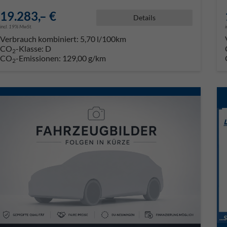
19.283,– €
Details
incl. 19% MwSt.
Verbrauch kombiniert:
5,70 l/100km
CO
-Klasse:
D
2
CO
-Emissionen:
129,00 g/km
2