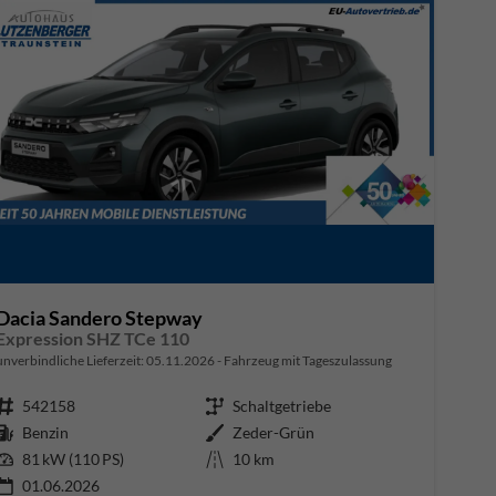
Dacia Sandero Stepway
Expression SHZ TCe 110
unverbindliche Lieferzeit:
05.11.2026
Fahrzeug mit Tageszulassung
Fahrzeugnr.
542158
Getriebe
Schaltgetriebe
Kraftstoff
Benzin
Außenfarbe
Zeder-Grün
Leistung
81 kW (110 PS)
Kilometerstand
10 km
01.06.2026