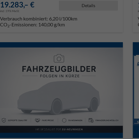
19.283,– €
Details
incl. 19% MwSt.
Verbrauch kombiniert:
6,20 l/100km
CO
-Emissionen:
140,00 g/km
2