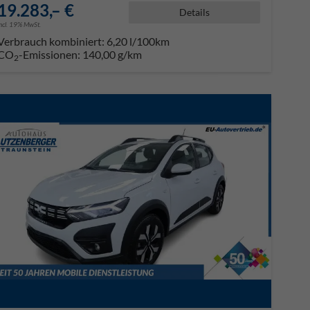
19.283,– €
Details
incl. 19% MwSt.
Verbrauch kombiniert:
6,20 l/100km
CO
-Emissionen:
140,00 g/km
2