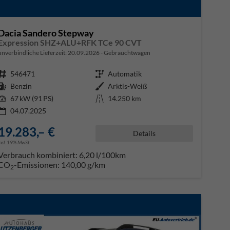
Dacia Sandero Stepway
Expression SHZ+ALU+RFK TCe 90 CVT
unverbindliche Lieferzeit:
20.09.2026
Gebrauchtwagen
Fahrzeugnr.
546471
Getriebe
Automatik
Kraftstoff
Benzin
Außenfarbe
Arktis-Weiß
Leistung
67 kW (91 PS)
Kilometerstand
14.250 km
04.07.2025
19.283,– €
Details
incl. 19% MwSt.
Verbrauch kombiniert:
6,20 l/100km
CO
-Emissionen:
140,00 g/km
2