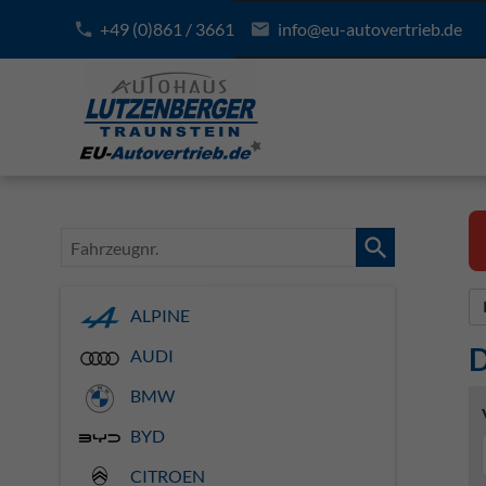
+49 (0)861 / 3661
info@eu-autovertrieb.de
Fahrzeugnr.
ALPINE
D
AUDI
BMW
BYD
CITROEN