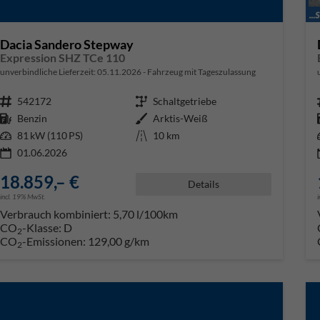
Dacia Sandero Stepway
Expression SHZ TCe 110
unverbindliche Lieferzeit:
05.11.2026
Fahrzeug mit Tageszulassung
Fahrzeugnr.
542172
Getriebe
Schaltgetriebe
Kraftstoff
Benzin
Außenfarbe
Arktis-Weiß
Leistung
81 kW (110 PS)
Kilometerstand
10 km
01.06.2026
18.859,– €
Details
incl. 19% MwSt.
Verbrauch kombiniert:
5,70 l/100km
CO
-Klasse:
D
2
CO
-Emissionen:
129,00 g/km
2