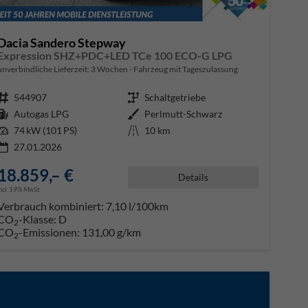
Dacia Sandero Stepway
Expression SHZ+PDC+LED TCe 100 ECO-G LPG
unverbindliche Lieferzeit:
3 Wochen
Fahrzeug mit Tageszulassung
Fahrzeugnr.
544907
Getriebe
Schaltgetriebe
Kraftstoff
Autogas LPG
Außenfarbe
Perlmutt-Schwarz
Leistung
74 kW (101 PS)
Kilometerstand
10 km
27.01.2026
18.859,– €
Details
incl. 19% MwSt.
Verbrauch kombiniert:
7,10 l/100km
CO
-Klasse:
D
2
CO
-Emissionen:
131,00 g/km
2