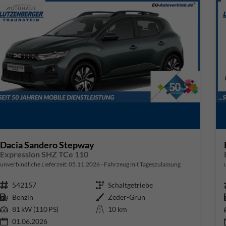
Dacia Sandero Stepway
Expression SHZ TCe 110
unverbindliche Lieferzeit:
05.11.2026
Fahrzeug mit Tageszulassung
Fahrzeugnr.
542157
Getriebe
Schaltgetriebe
Kraftstoff
Benzin
Außenfarbe
Zeder-Grün
Leistung
81 kW (110 PS)
Kilometerstand
10 km
01.06.2026