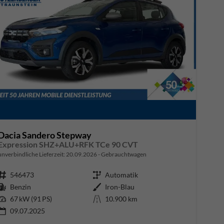
Dacia Sandero Stepway
Expression SHZ+ALU+RFK TCe 90 CVT
unverbindliche Lieferzeit:
20.09.2026
Gebrauchtwagen
Fahrzeugnr.
546473
Getriebe
Automatik
Kraftstoff
Benzin
Außenfarbe
Iron-Blau
Leistung
67 kW (91 PS)
Kilometerstand
10.900 km
09.07.2025