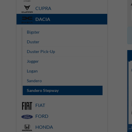
CUPRA
DACIA
Bigster
Duster
Duster Pick-Up
Jogger
Logan
Sandero
Sandero Stepway
FIAT
FORD
HONDA