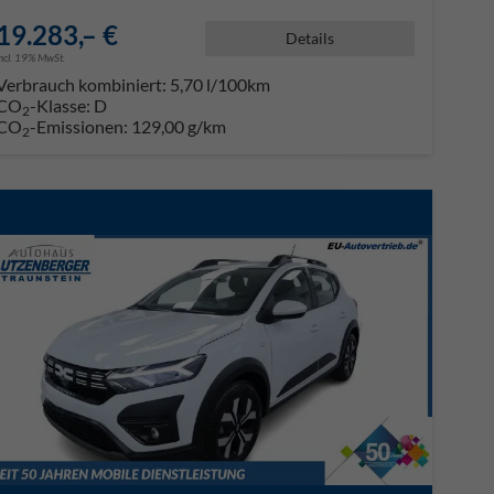
19.283,– €
Details
incl. 19% MwSt.
Verbrauch kombiniert:
5,70 l/100km
CO
-Klasse:
D
2
CO
-Emissionen:
129,00 g/km
2