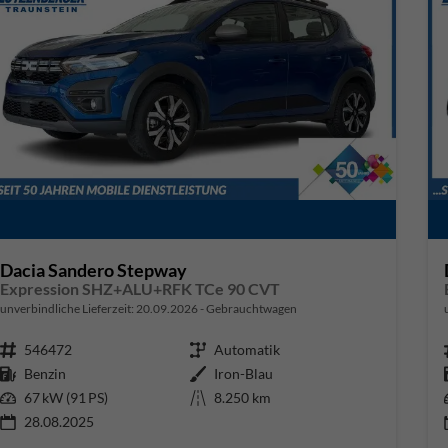
Dacia Sandero Stepway
Expression SHZ+ALU+RFK TCe 90 CVT
unverbindliche Lieferzeit:
20.09.2026
Gebrauchtwagen
Fahrzeugnr.
546472
Getriebe
Automatik
Kraftstoff
Benzin
Außenfarbe
Iron-Blau
Leistung
67 kW (91 PS)
Kilometerstand
8.250 km
28.08.2025