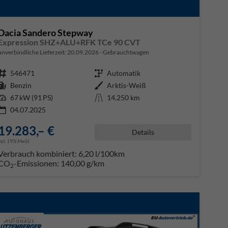
Dacia Sandero Stepway
Expression SHZ+ALU+RFK TCe 90 CVT
unverbindliche Lieferzeit:
20.09.2026
Gebrauchtwagen
Fahrzeugnr.
546471
Getriebe
Automatik
Kraftstoff
Benzin
Außenfarbe
Arktis-Weiß
Leistung
67 kW (91 PS)
Kilometerstand
14.250 km
04.07.2025
19.283,– €
Details
incl. 19% MwSt.
Verbrauch kombiniert:
6,20 l/100km
CO
-Emissionen:
140,00 g/km
2