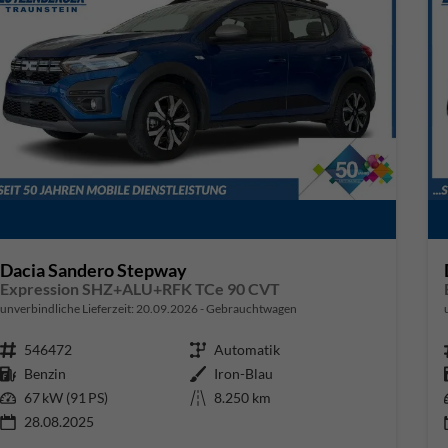
Dacia Sandero Stepway
Expression SHZ+ALU+RFK TCe 90 CVT
unverbindliche Lieferzeit:
20.09.2026
Gebrauchtwagen
Fahrzeugnr.
546472
Getriebe
Automatik
Kraftstoff
Benzin
Außenfarbe
Iron-Blau
Leistung
67 kW (91 PS)
Kilometerstand
8.250 km
28.08.2025