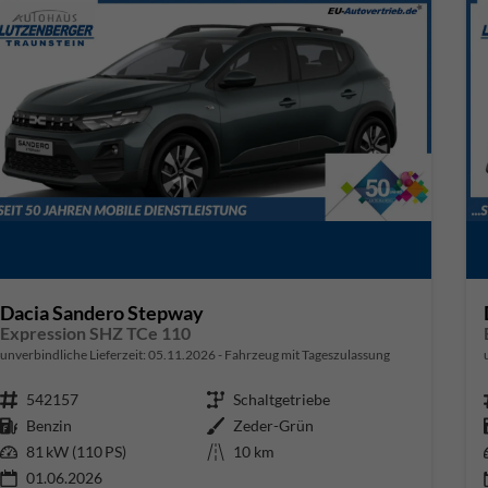
Dacia Sandero Stepway
Expression SHZ TCe 110
unverbindliche Lieferzeit:
05.11.2026
Fahrzeug mit Tageszulassung
Fahrzeugnr.
542157
Getriebe
Schaltgetriebe
Kraftstoff
Benzin
Außenfarbe
Zeder-Grün
Leistung
81 kW (110 PS)
Kilometerstand
10 km
01.06.2026