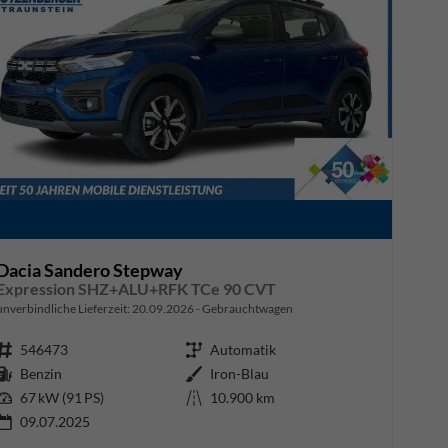
Dacia Sandero Stepway
Expression SHZ+ALU+RFK TCe 90 CVT
unverbindliche Lieferzeit:
20.09.2026
Gebrauchtwagen
Fahrzeugnr.
546473
Getriebe
Automatik
Kraftstoff
Benzin
Außenfarbe
Iron-Blau
Leistung
67 kW (91 PS)
Kilometerstand
10.900 km
09.07.2025