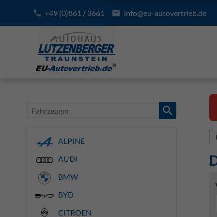
+49 (0)861 / 3661
info@eu-autovertrieb.de
Fahrzeugnr.
ALPINE
D
AUDI
BMW
BYD
CITROEN