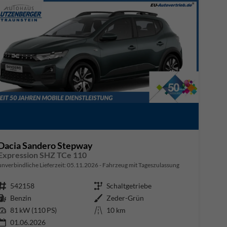
Dacia Sandero Stepway
Expression SHZ TCe 110
unverbindliche Lieferzeit:
05.11.2026
Fahrzeug mit Tageszulassung
Fahrzeugnr.
542158
Getriebe
Schaltgetriebe
Kraftstoff
Benzin
Außenfarbe
Zeder-Grün
Leistung
81 kW (110 PS)
Kilometerstand
10 km
01.06.2026