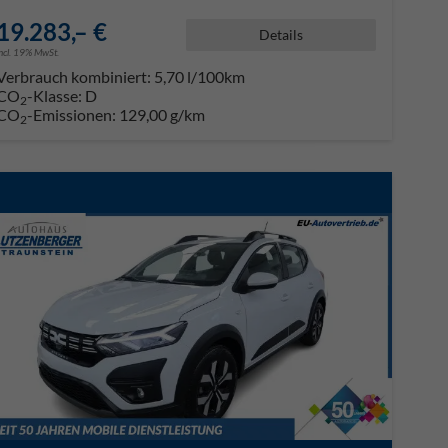
19.283,– €
Details
incl. 19% MwSt.
Verbrauch kombiniert:
5,70 l/100km
CO
-Klasse:
D
2
CO
-Emissionen:
129,00 g/km
2