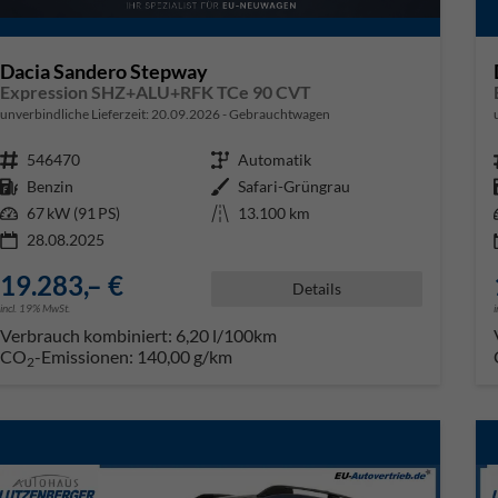
Dacia Sandero Stepway
Expression SHZ+ALU+RFK TCe 90 CVT
unverbindliche Lieferzeit:
20.09.2026
Gebrauchtwagen
Fahrzeugnr.
546470
Getriebe
Automatik
Kraftstoff
Benzin
Außenfarbe
Safari-Grüngrau
Leistung
67 kW (91 PS)
Kilometerstand
13.100 km
28.08.2025
19.283,– €
Details
incl. 19% MwSt.
Verbrauch kombiniert:
6,20 l/100km
CO
-Emissionen:
140,00 g/km
2