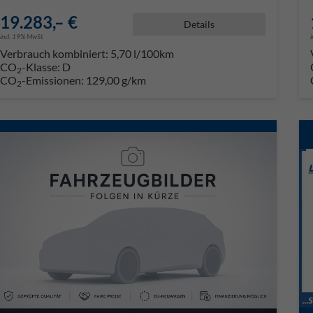
19.283,– €
Details
incl. 19% MwSt.
Verbrauch kombiniert:
5,70 l/100km
CO
-Klasse:
D
2
CO
-Emissionen:
129,00 g/km
2