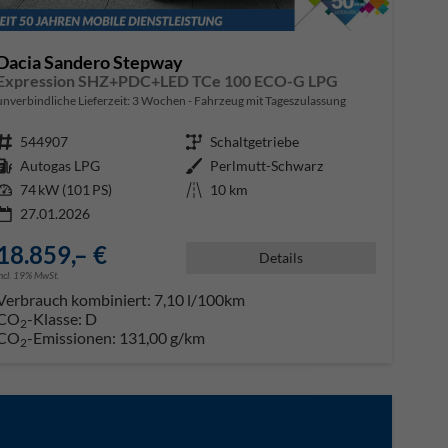
Dacia Sandero Stepway
Expression SHZ+PDC+LED TCe 100 ECO-G LPG
unverbindliche Lieferzeit:
3 Wochen
Fahrzeug mit Tageszulassung
Fahrzeugnr.
544907
Getriebe
Schaltgetriebe
Kraftstoff
Autogas LPG
Außenfarbe
Perlmutt-Schwarz
Leistung
74 kW (101 PS)
Kilometerstand
10 km
27.01.2026
18.859,– €
Details
incl. 19% MwSt.
Verbrauch kombiniert:
7,10 l/100km
CO
-Klasse:
D
2
CO
-Emissionen:
131,00 g/km
2