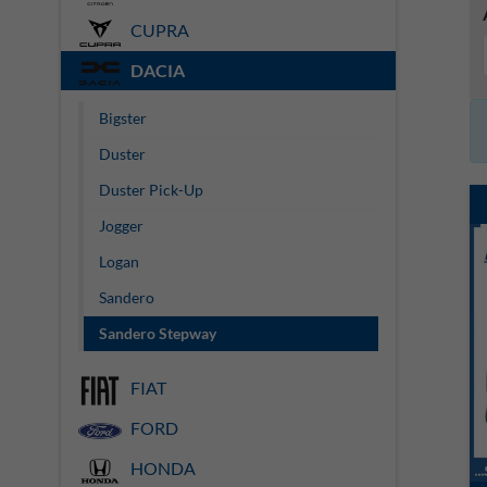
CUPRA
DACIA
Bigster
Duster
Duster Pick-Up
Jogger
Logan
Sandero
Sandero Stepway
FIAT
FORD
HONDA