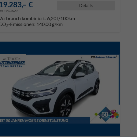
19.283,– €
Details
incl. 19% MwSt.
Verbrauch kombiniert:
6,20 l/100km
CO
-Emissionen:
140,00 g/km
2