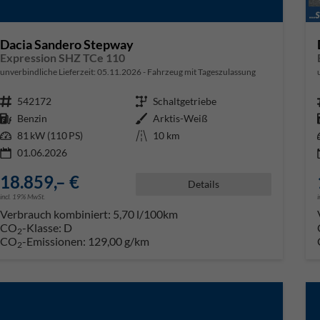
Dacia Sandero Stepway
Expression SHZ TCe 110
unverbindliche Lieferzeit:
05.11.2026
Fahrzeug mit Tageszulassung
Fahrzeugnr.
542172
Getriebe
Schaltgetriebe
Kraftstoff
Benzin
Außenfarbe
Arktis-Weiß
Leistung
81 kW (110 PS)
Kilometerstand
10 km
01.06.2026
18.859,– €
Details
incl. 19% MwSt.
Verbrauch kombiniert:
5,70 l/100km
CO
-Klasse:
D
2
CO
-Emissionen:
129,00 g/km
2