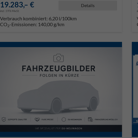
19.283,– €
Details
incl. 19% MwSt.
Verbrauch kombiniert:
6,20 l/100km
CO
-Emissionen:
140,00 g/km
2