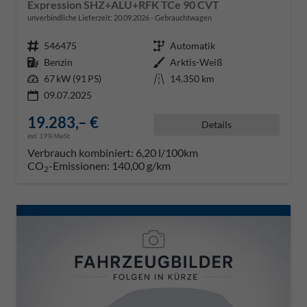
Expression SHZ+ALU+RFK TCe 90 CVT
unverbindliche Lieferzeit:
20.09.2026
Gebrauchtwagen
Fahrzeugnr.
546475
Getriebe
Automatik
Kraftstoff
Benzin
Außenfarbe
Arktis-Weiß
Leistung
67 kW (91 PS)
Kilometerstand
14.350 km
09.07.2025
19.283,– €
Details
incl. 19% MwSt.
Verbrauch kombiniert:
6,20 l/100km
CO
-Emissionen:
140,00 g/km
2