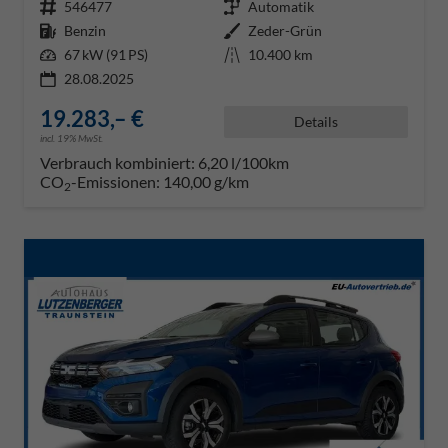
Fahrzeugnr.
546477
Getriebe
Automatik
Kraftstoff
Benzin
Außenfarbe
Zeder-Grün
Leistung
67 kW (91 PS)
Kilometerstand
10.400 km
28.08.2025
19.283,– €
Details
incl. 19% MwSt.
Verbrauch kombiniert:
6,20 l/100km
CO
-Emissionen:
140,00 g/km
2