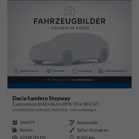
Dacia Sandero Stepway
Expression SHZ+ALU+RFK TCe 90 CVT
unverbindliche Lieferzeit:
20.09.2026
Gebrauchtwagen
Fahrzeugnr.
546479
Getriebe
Automatik
Kraftstoff
Benzin
Außenfarbe
Safari-Grüngrau
Leistung
67 kW (91 PS)
Kilometerstand
8.350 km