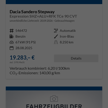
Dacia Sandero Stepway
Expression SHZ+ALU+RFK TCe 90 CVT
unverbindliche Lieferzeit:
20.09.2026
Gebrauchtwagen
Fahrzeugnr.
546472
Getriebe
Automatik
Kraftstoff
Benzin
Außenfarbe
Iron-Blau
Leistung
67 kW (91 PS)
Kilometerstand
8.250 km
28.08.2025
19.283,– €
Details
incl. 19% MwSt.
Verbrauch kombiniert:
6,20 l/100km
CO
-Emissionen:
140,00 g/km
2