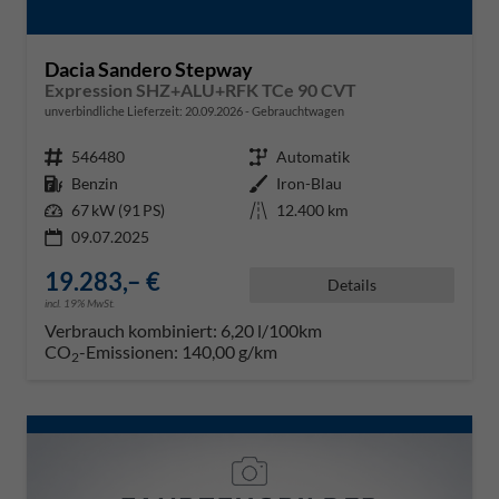
Dacia Sandero Stepway
Expression SHZ+ALU+RFK TCe 90 CVT
unverbindliche Lieferzeit:
20.09.2026
Gebrauchtwagen
Fahrzeugnr.
546480
Getriebe
Automatik
Kraftstoff
Benzin
Außenfarbe
Iron-Blau
Leistung
67 kW (91 PS)
Kilometerstand
12.400 km
09.07.2025
19.283,– €
Details
incl. 19% MwSt.
Verbrauch kombiniert:
6,20 l/100km
CO
-Emissionen:
140,00 g/km
2