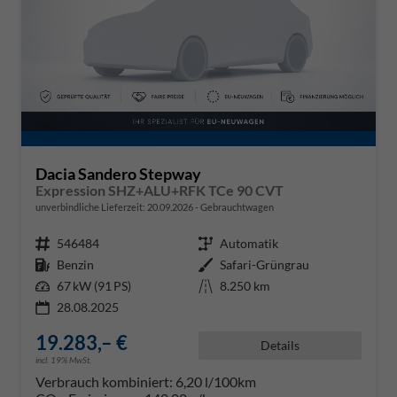
Dacia Sandero Stepway
Expression SHZ+ALU+RFK TCe 90 CVT
unverbindliche Lieferzeit:
20.09.2026
Gebrauchtwagen
Fahrzeugnr.
546484
Getriebe
Automatik
Kraftstoff
Benzin
Außenfarbe
Safari-Grüngrau
Leistung
67 kW (91 PS)
Kilometerstand
8.250 km
28.08.2025
19.283,– €
Details
incl. 19% MwSt.
Verbrauch kombiniert:
6,20 l/100km