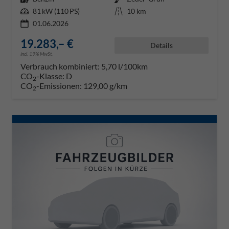
Leistung
81 kW (110 PS)
Kilometerstand
10 km
01.06.2026
19.283,– €
Details
incl. 19% MwSt.
Verbrauch kombiniert:
5,70 l/100km
CO
-Klasse:
D
2
CO
-Emissionen:
129,00 g/km
2