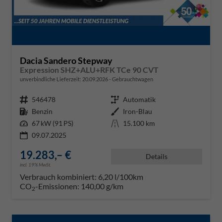
Dacia Sandero Stepway
Expression SHZ+ALU+RFK TCe 90 CVT
unverbindliche Lieferzeit:
20.09.2026
Gebrauchtwagen
Fahrzeugnr.
546478
Getriebe
Automatik
Kraftstoff
Benzin
Außenfarbe
Iron-Blau
Leistung
67 kW (91 PS)
Kilometerstand
15.100 km
09.07.2025
19.283,– €
Details
incl. 19% MwSt.
Verbrauch kombiniert:
6,20 l/100km
CO
-Emissionen:
140,00 g/km
2