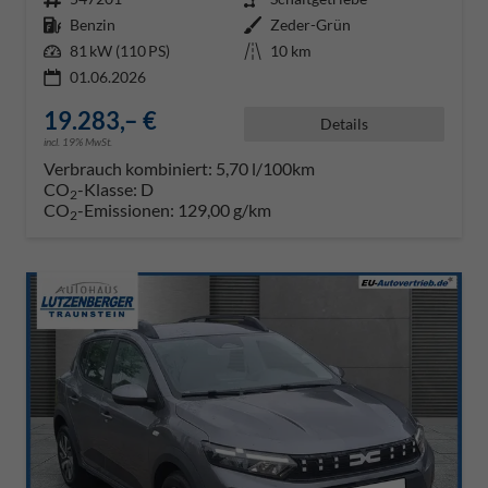
Kraftstoff
Benzin
Außenfarbe
Zeder-Grün
Leistung
81 kW (110 PS)
Kilometerstand
10 km
01.06.2026
19.283,– €
Details
incl. 19% MwSt.
Verbrauch kombiniert:
5,70 l/100km
CO
-Klasse:
D
2
CO
-Emissionen:
129,00 g/km
2