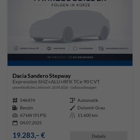
Dacia Sandero Stepway
Expression SHZ+ALU+RFK TCe 90 CVT
unverbindliche Lieferzeit:
20.09.2026
Gebrauchtwagen
Fahrzeugnr.
546474
Getriebe
Automatik
Kraftstoff
Benzin
Außenfarbe
Dolomit-Grau
Leistung
67 kW (91 PS)
Kilometerstand
11.600 km
04.07.2025
19.283,– €
Details