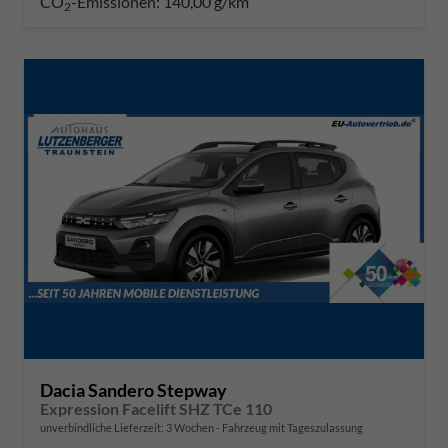
CO
-Emissionen:
140,00 g/km
2
Dacia Sandero Stepway
Expression Facelift SHZ TCe 110
unverbindliche Lieferzeit:
3 Wochen
Fahrzeug mit Tageszulassung