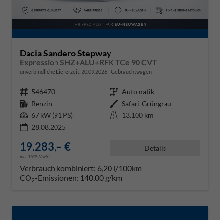
Dacia Sandero Stepway
Expression SHZ+ALU+RFK TCe 90 CVT
unverbindliche Lieferzeit:
20.09.2026
Gebrauchtwagen
Fahrzeugnr.
546470
Getriebe
Automatik
Kraftstoff
Benzin
Außenfarbe
Safari-Grüngrau
Leistung
67 kW (91 PS)
Kilometerstand
13.100 km
28.08.2025
19.283,– €
Details
incl. 19% MwSt.
Verbrauch kombiniert:
6,20 l/100km
CO
-Emissionen:
140,00 g/km
2