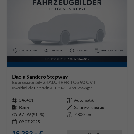
Dacia Sandero Stepway
Expression SHZ+ALU+RFK TCe 90 CVT
unverbindliche Lieferzeit:
20.09.2026
Gebrauchtwagen
Fahrzeugnr.
546481
Getriebe
Automatik
Kraftstoff
Benzin
Außenfarbe
Safari-Grüngrau
Leistung
67 kW (91 PS)
Kilometerstand
7.800 km
09.07.2025
19.283,– €