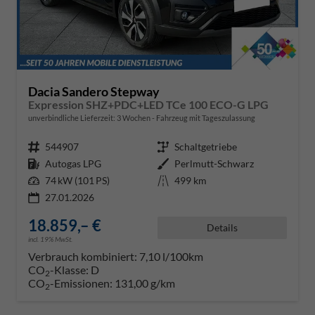
Dacia Sandero Stepway
Expression SHZ+PDC+LED TCe 100 ECO-G LPG
unverbindliche Lieferzeit:
3 Wochen
Fahrzeug mit Tageszulassung
Fahrzeugnr.
544907
Getriebe
Schaltgetriebe
Kraftstoff
Autogas LPG
Außenfarbe
Perlmutt-Schwarz
Leistung
74 kW (101 PS)
Kilometerstand
499 km
27.01.2026
18.859,– €
Details
incl. 19% MwSt.
Verbrauch kombiniert:
7,10 l/100km
CO
-Klasse:
D
2
CO
-Emissionen:
131,00 g/km
2