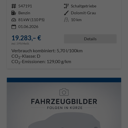
Fahrzeugnr.
547191
Getriebe
Schaltgetriebe
Kraftstoff
Benzin
Außenfarbe
Dolomit-Grau
Leistung
81 kW (110 PS)
Kilometerstand
10 km
01.06.2026
19.283,– €
Details
incl. 19% MwSt.
Verbrauch kombiniert:
5,70 l/100km
CO
-Klasse:
D
2
CO
-Emissionen:
129,00 g/km
2