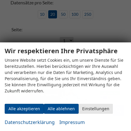
Datensätze pro Seite:
10
20
50
100
250
Seite:
Wir respektieren Ihre Privatsphäre
Seiten:
Unsere Website setzt Cookies ein, um unsere Dienste für Sie
bereitzustellen. Hierbei berücksichtigen wir Ihre Auswahl
1
2
3
4
...
6
und verarbeiten nur die Daten für Marketing, Analytics und
Personalisierung, für die Sie uns Ihr Einverständnis geben.
Sie können Ihre Einwilligung jederzeit mit Wirkung für die
Zukunft widerrufen.
Alle akzeptieren
Alle ablehnen
Einstellungen
Fahrzeugnr.
Datenschutzerklärung
Impressum
ALPINE