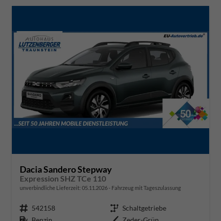
Dacia Sandero Stepway
Expression SHZ TCe 110
unverbindliche Lieferzeit:
05.11.2026
Fahrzeug mit Tageszulassung
Fahrzeugnr.
542158
Getriebe
Schaltgetriebe
Kraftstoff
Benzin
Außenfarbe
Zeder-Grün