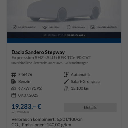
Dacia Sandero Stepway
Expression SHZ+ALU+RFK TCe 90 CVT
unverbindliche Lieferzeit:
20.09.2026
Gebrauchtwagen
Fahrzeugnr.
546476
Getriebe
Automatik
Kraftstoff
Benzin
Außenfarbe
Safari-Grüngrau
Leistung
67 kW (91 PS)
Kilometerstand
15.100 km
09.07.2025
19.283,– €
Details
incl. 19% MwSt.
Verbrauch kombiniert:
6,20 l/100km
CO
-Emissionen:
140,00 g/km
2