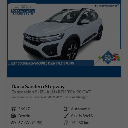
Dacia Sandero Stepway
Expression SHZ+ALU+RFK TCe 90 CVT
unverbindliche Lieferzeit:
20.09.2026
Gebrauchtwagen
Fahrzeugnr.
546471
Getriebe
Automatik
Kraftstoff
Benzin
Außenfarbe
Arktis-Weiß
Leistung
67 kW (91 PS)
Kilometerstand
14.250 km