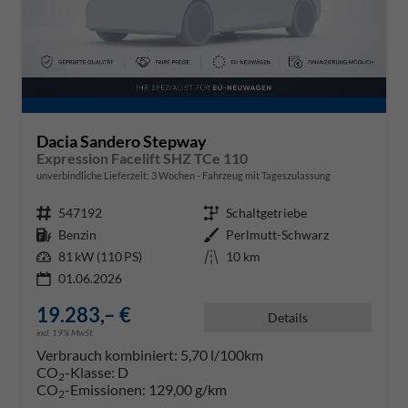
Dacia Sandero Stepway
Expression Facelift SHZ TCe 110
unverbindliche Lieferzeit:
3 Wochen
Fahrzeug mit Tageszulassung
Fahrzeugnr.
547192
Getriebe
Schaltgetriebe
Kraftstoff
Benzin
Außenfarbe
Perlmutt-Schwarz
Leistung
81 kW (110 PS)
Kilometerstand
10 km
01.06.2026
19.283,– €
Details
incl. 19% MwSt.
Verbrauch kombiniert:
5,70 l/100km
CO
-Klasse:
D
2
CO
-Emissionen:
129,00 g/km
2