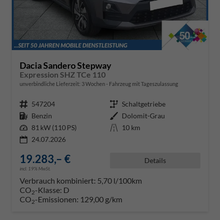
Dacia Sandero Stepway
Expression SHZ TCe 110
unverbindliche Lieferzeit:
3 Wochen
Fahrzeug mit Tageszulassung
Fahrzeugnr.
547204
Getriebe
Schaltgetriebe
Kraftstoff
Benzin
Außenfarbe
Dolomit-Grau
Leistung
81 kW (110 PS)
Kilometerstand
10 km
24.07.2026
19.283,– €
Details
incl. 19% MwSt.
Verbrauch kombiniert:
5,70 l/100km
CO
-Klasse:
D
2
CO
-Emissionen:
129,00 g/km
2