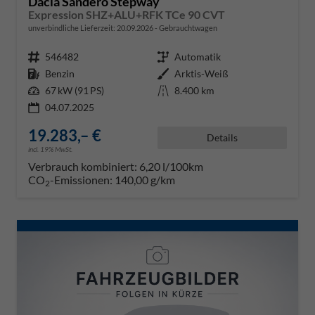
Dacia Sandero Stepway
Expression SHZ+ALU+RFK TCe 90 CVT
unverbindliche Lieferzeit:
20.09.2026
Gebrauchtwagen
Fahrzeugnr.
546482
Getriebe
Automatik
Kraftstoff
Benzin
Außenfarbe
Arktis-Weiß
Leistung
67 kW (91 PS)
Kilometerstand
8.400 km
04.07.2025
19.283,– €
Details
incl. 19% MwSt.
Verbrauch kombiniert:
6,20 l/100km
CO
-Emissionen:
140,00 g/km
2